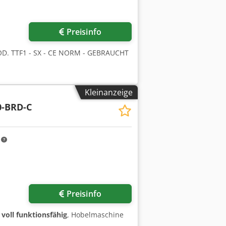
r anfragen
Preisinfo
. TTF1 - SX - CE NORM - GEBRAUCHT
Kleinanzeige
0-BRD-C
m
Preisinfo
:
voll funktionsfähig
, Hobelmaschine