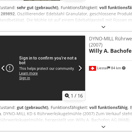
Zustand:
sehr gut (gebraucht)
, Funktionsfähigkeit:
voll funktionsfä
1289892
, Oszillierender Edelstahl Granulator, geschlossene Produ
Handbetätigt. Die Mühle ist auf einem Edeltahlgestell mit Füssen m
Grössen von Siebeinsätzen vorhanden. Die Anlage ist vollständig dok
Stücklisten, Betriebsanleitung, Zeichnungen etc. Elektrischer Ansc
DYNO-MILL Rührwe
wurde nach den GMP Richtlinien qualifiziert und ist vollständig do
(2007)
ist die Verpackung, Verlad und Ladesicherung auf einem LKW. Cedo
Willy A. Bachof
Liestal
84 km
1
/
16
Zustand:
gut (gebraucht)
, Funktionsfähigkeit:
voll funktionsfähig
, 
h
, DYNO-MILL KD 6 Rührwerkskugelmühle (2007) Zum Verkauf steht
Rührwerkskugelmühle, hergestellt von Willy A. Bachofen AG (WAB).
Maschine ist für die kontinuierliche Dispergierung und Nassmahl