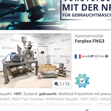
Hammermühle
Forplex
FNG3
Janville
502 km
1
/
15
Baujahr:
1997
, Zustand:
gebraucht
, Multitool-Fräseinheit mit pneu
Modell: FNG3 Typ: Hammer-/Stiftmühle Baujahr: 1997 (2021: vollstä
mechanisch, elektrisch, etc.) Verfügbare Mahlwerkzeuge: - Stiftplat
+ Siebringbaugruppe - Messerplatte + Siebringbaugruppe Leistung: