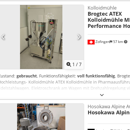
Kolloidmühle
Brogtec ATEX
Kolloidmühle
M
Performance H
Zofingen
57 km
1
/
7
Zustand:
gebraucht
, Funktionsfähigkeit:
voll funktionsfähig
, Brog
Hochleistungs- Kolloidmühle ATEX Kolloidmühle in Pharmaausführ
Edelstahlwagen. Elektroschrank am Wagen mit Drehzahlregelung v
Schalter. Ausführung mit Gleitringdichtung und Sperrdruckbehälte
des Sperrmediums im Dichtungskreislauf der Gleitringdichtung. V
Hosokawa Alpine A
High performance colloid mill - homogenizer ATEX Codpfxjr Hquho A
Hosokawa Alpin
design mobile on a stainless steel trolley. Electrical cabinet on the 
converter, on-off switch. Design with mechanical seal and barrier p
maintenance and cooling of the barrier medium in the sealing circu