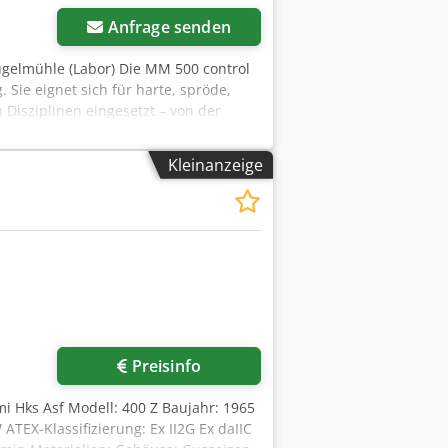
Anfrage senden
gelmühle (Labor) Die MM 500 control
 Sie eignet sich für harte, spröde,
 Disziplinen eingesetzt – von der
el- und Umweltanalytik. Die Proben
füllt. Diese werden eingesetzt und
Kleinanzeige
wkqzox Ag Aof bis zu 30 Hz zerkleinern
rfolgt durch verschiedene Medien (LN²,
. Der typische Mahlprozess dauert
chiedenen Materialien (Stahl,
Hersteller zu beziehen). Im
ff siehe Abb.). Mahlkugeln in 10 mm
Preisinfo
zmi Hks Asf Modell: 400 Z Baujahr: 1965
TEX-Klassifizierung: Ex II2G Ex daIIC