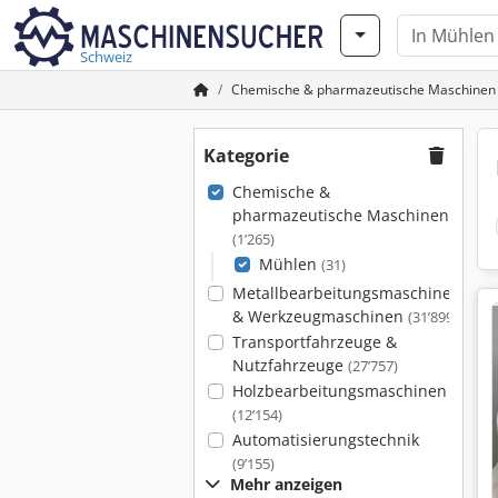
Schweiz
Chemische & pharmazeutische Maschinen
Kategorie
Chemische &
pharmazeutische Maschinen
(1’265)
Mühlen
(31)
Metallbearbeitungsmaschinen
& Werkzeugmaschinen
(31’899)
Transportfahrzeuge &
Nutzfahrzeuge
(27’757)
Holzbearbeitungsmaschinen
(12’154)
Automatisierungstechnik
(9’155)
Mehr anzeigen