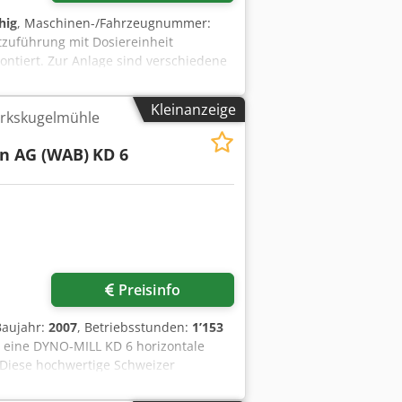
hig
, Maschinen-/Fahrzeugnummer:
ktzuführung mit Dosiereinheit
ontiert. Zur Anlage sind verschiedene
umentiert mit allen Details inkl.
hluss 380 V 50 Hz, 2.5 Amp. Die MG-800
Kleinanzeige
rkskugelmühle
kumentiert. Im Verkaufspreis enthalten
vt Sywopfx Ag Ajrf
en AG (WAB)
KD 6
Preisinfo
Baujahr:
2007
, Betriebsstunden:
1’153
 eine DYNO-MILL KD 6 horizontale
 Diese hochwertige Schweizer
ung von pumpfähigen Produkten mit