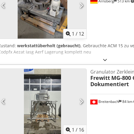
Hz, 400 V
Arnsberg
513 km
1
/
12
Zustand:
werkstattüberholt (gebraucht)
, Gebrauchte ACM 15 zu v
Codpfx Aezat Iasg Aerf Lagerung komplett neu
Granulator Zerkle
Frewitt
MG-800 
Dokumentiert
Breitenbach
84 km
1
/
16