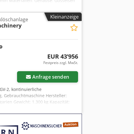
/min Materialien: Gehäuse: Gusseisen
der Überholung berücksichtigt wurde
Kleinanzeige
lklöschanlage
achinery
EUR 43’956
Festpreis zzgl. MwSt.
Anfrage senden
GV-2, kontinuierliche
g, Gebrauchtmaschine Hersteller:
rien Gewicht: 1.300 kg Kapazität:
e Für langsamhärtenden Kalk: 1,5
tromotor: 8 kW, 68 U/min Die
kkörper und Wasserummantelung,
ne neue, moderne Drehdichtung an der