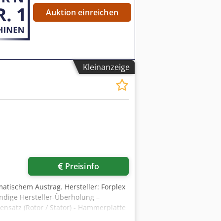
Auktion einreichen
Kleinanzeige
Preisinfo
matischem Austrag. Hersteller: Forplex
ndige Hersteller-Überholung –
tensatz (Rotor / Stator) - Hammerplatte
 100 bis 3000 kg/h Motorleistung: 45