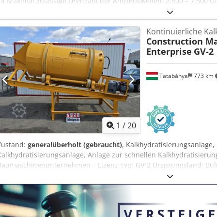
T4 Maximal zulässige Drehzahl der Antriebswellen: 2.500 – 7.500 U
Rotor/Stator: Edelstahl Tür mit geringfügiger Verformung, die bei 
(geeignete Dichtung angebracht, Dichtheit gewährleistet)
Kontinuierliche Ka
Construction M
Enterprise
GV-2
Tatabánya
773 km
1
/
20
Zustand:
generalüberholt (gebraucht)
, Kalkhydratisierungsanlage, 
Kalkhydratisierungsanlage, Anlage zur schnellen Kalkhydratisierun
Baumaschinenunternehmen – Lizenz Typ: GV-2 Ursprungsland: Bulga
Crsdpfszpxkqox Ag Aef Für schnellhärtenden Kalk: 2 Tonnen/Stund
Tonnen/Stunde Technische Daten: Trommeldrehzahl: 10 U/min Elek
Maschinenstruktur und ihre Komponenten wurden überholt: Tan
Lager, Elektromotor (neu), Maschinenrahmen. Zusätzlich wurde ei
Wasserzufuhrseite installiert.