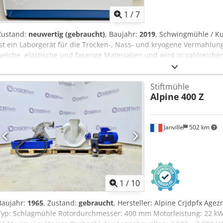
1
/
7
Zustand:
neuwertig (gebraucht)
, Baujahr:
2019
, Schwingmühle / Ku
ist ein Laborgerät für die Trocken-, Nass- und kryogene Vermahlung.
weiche, elastische und faserige Materialien und wird in zahlreichen
Materialforschung und Pharmazie über Geologie bis zur Lebensmitt
(bis 10 mm Korngröße) Mahlkugeln werden in mit die Mahlbecher ge
Stiftmühle
auf die Kühlplatten positioniert. Die Schwingbewegungen Crodpfoy
Alpine
400 Z
die Probe durch Prall- und Reibungskraft. Die optionale Kühlung e
Wasser, oä.). Es können Endfeinheiten von 0,1 µm erreicht werden
zwischen 30 Sekunden und 30 Minuten. Die Mahlkugeln sind in vers
Janville
502 km
Edelstahl, Wolframcarbid, Zirkonoxid) und Größen verfügbar (beim 
Maschinenangebot sind zwei Mahlbecher 125 ml enthalten (Werksto
gehärtetem Stahl sind ebenfalls vorhanden.
1
/
10
Baujahr:
1965
, Zustand:
gebraucht
, Hersteller: Alpine Crjdpfx Age
Typ: Schlagmühle Rotordurchmesser: 400 mm Motorleistung: 22 kW A