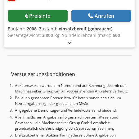
Feuerlöschanlage * * NB: Funktionsfähigkeit nicht
garantiert. Von einem qualifizierten Unternehmen des
Preisinfo
Anrufen
Käufers überprüfen lassen.
Baujahr:
2008
, Zustand:
einsatzbereit (gebraucht)
,
Gesamtgewicht:
3’800 kg
, Spindeldrehzahl (max.):
600
U/min
, Anzahl der Achsen:
5
, Diese 5s SAACKE UWIF
Rundschleifmaschine wurde im Jahr 2008 hergestellt. Sie
verfügt über eine maximale Spindeldrehzahl von 600
U/min und eine starke Schleifspindel-Spitzenleistung von
16 kW. Die Maschine unterstützt eine Vielzahl von
Versteigerungskonditionen
Werkstückgrößen mit einem maximalen Durchmesser von
Ø 20 mm und einer Gewichtskapazität von 1 kg. Wenn Sie
Auktionswaren werden im Namen und auf Rechnung des mit der
auf der Suche nach hochwertigen Schleifmöglichkeiten
Machineseeker Group GmbH kooperierenden Anbieters verkauft.
sind, sollten Sie die SAACKE UWIF Rundschleifmaschine in
Bei allen genannten Preisen bzw. Geboten handelt es sich um
Betracht ziehen, die wir zum Verkauf anbieten.
Nettoangaben zzgl. der gesetzlichen MwSt.
Kontaktieren Sie uns für weitere Details. • Werkstückträger
Angegebene Demontage- und Verladekosten sind bindend.
A-Achse: Direktantrieb/Hohlwellenmotor; Teilgenauigkeit
Alle inhaltlichen Angaben erfolgen nach bestem Wissen und
±15"; Teilungsmöglichkeiten 1-999; kumulativer
Gewissen – die Machineseeker Group GmbH empfiehlt
Steigungsfehler bei 100 mm: 8 µm; Drehzahl max. 600
grundsätzlich die Besichtigung von Gebrauchtmaschinen.
U/min • Werkzeughalter: ISO 50 • Spindelspiel Haltehülse:
Die Laufzeit einer Auktion kann jederzeit ohne Angabe von