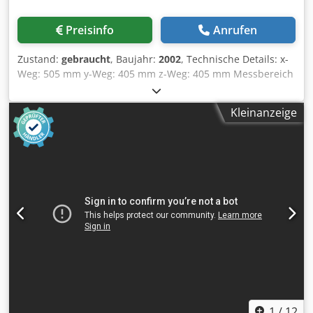
Preisinfo
Anrufen
Zustand:
gebraucht
, Baujahr:
2002
, Technische Details: x-
Weg: 505 mm y-Weg: 405 mm z-Weg: 405 mm Messbereich
X-Achse: 505 mm Messbereich Y-Achse: 405 mm
Messbereich Z-Achse: 405 mm Druckluft: 0,4 MPa
Kleinanzeige
Spannung: 100/120/220/240 V / Hz Gesamtleistungsbedarf:
700 Watt Maschinengewicht ca.: 0,5 t Abmessung
Maschine ca. LxBxH: 1,1 x 1,1 x 2,185 m weitere Merkmale:
-es handelt sich hierbei um ein Lineares Messsystem mit
Auflösung 0,0001mm -Messgeschwindigkeit X/Y+Z-Achsen
430 mm/s -Beschleunigung X/Y+Z-Achsen 980 mm/s² -
Messtisch aus Granit, Größe LxB: 638 x 860mm, mit
Werkstückklemmung -max. Werkzeuggröße Höhe max.
545mm Gewicht max. 180kg Ausstattung: -Messtaster
Renishaw TP200 -Computer Fujtsu - Siemens Scenic P;
Schutzart IP30 -ohne Messeinsatz -Sofrware vorhanden
(USB Stick) * Credpfsu S Izcex Ab Eef
1
/
12