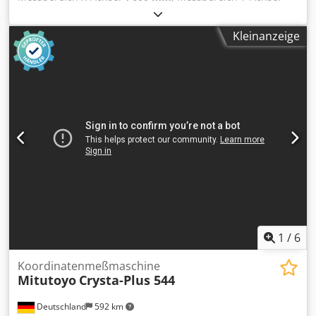
4’200 mm
, Messbereich Z-Achse:
1’500 mm
,
Werkstückgewicht (max.):
5’000 kg
, Ausstattung:
Kleinanzeige
Typenschild vorhanden
, CARL ZEISS CNC-Koordinaten-
Messgerät ACCURA II MASS 16/42/15 Baujahr: 2013
Aufgearbeitet: 2025 Messbereich: X= 1600 mm, Y= 4200
mm, Z= 1500 mm Steuerung: C99 SR VII Bedienpult:
BP26_SE Sensor: VAST XT GOLD und RDS-CAA mit VAST XXT
Tasterwechselmagazin: Multi Sensor Rack MSR
Automatische Temperaturkompensation Genauigkeit: VAST
XT GOLD / RDS-CAA XXT MPE-E 3,6+L/300 4,9+L/200 R0 2,4
5,5 MPE-P 3,6 4,9 MPE-THP 3,7/68sec 4,7/68sec RONt 3,5
5,5 HP Z4 WIN11 Workstation mit 27" Minitor Calypso Basic
aktuelle Version Jede weitere Option möglich Zubehör:
Crjdpjydnzcsfx Ab Eof Einmesskugel Wechselteller XT und
XXT Wechselmagazinplätze Tasterzubehör Dokumetation
Weiteres Zubehör
1
/
6
Koordinatenmeßmaschine
Mitutoyo
Crysta-Plus 544
Deutschland
592 km