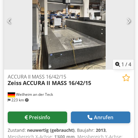
1
/
4
ACCURA II MASS 16/42/15
Zeiss
ACCURA II MASS 16/42/15
Weilheim an der Teck
223 km
Preisinfo
Anrufen
Zustand:
neuwertig (gebraucht)
, Baujahr:
2013
,
Messbereich X-Achse:
1’600 mm
, Messbereich Y-Achse: