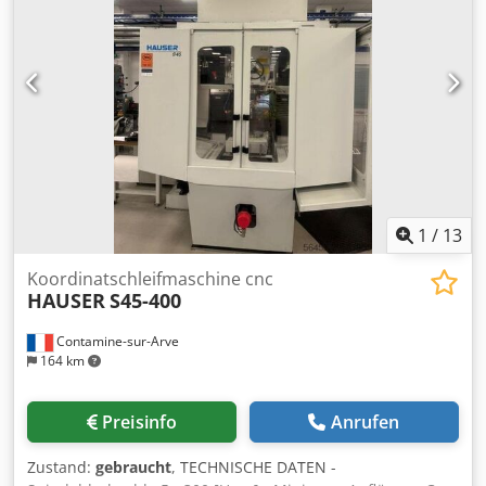
Eef SP25M Scanning-Messsystem mit 5-tlg.
Tastermodulsatz. MCOSMOS 3 CNC V4 inkl. Dongle (Wibu-
Box). CAT1000PS V4 (CAD-Vergleich und Auswertung).
Software-Upgrade MCOSMOS-1 von V2 auf V4. GEO-EDM
Zusatzmodul für Erodierteile. Part-program Generator und
GEO-EDM Assistent.
1
/
13
Koordinatschleifmaschine cnc
HAUSER
S45-400
Contamine-sur-Arve
164 km
Preisinfo
Anrufen
Zustand:
gebraucht
, TECHNISCHE DATEN -