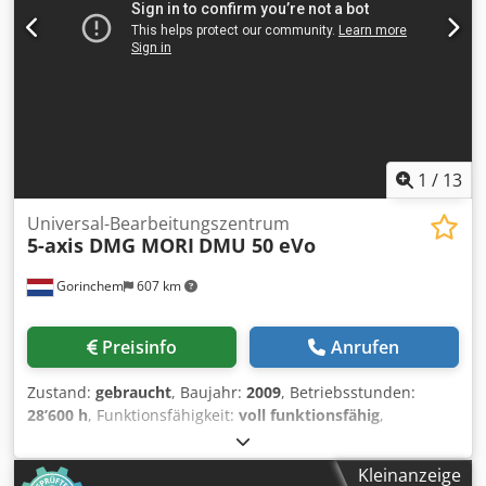
1
/
13
Universal-Bearbeitungszentrum
5-axis DMG MORI
DMU 50 eVo
Gorinchem
607 km
Preisinfo
Anrufen
Zustand:
gebraucht
, Baujahr:
2009
, Betriebsstunden:
28’600 h
, Funktionsfähigkeit:
voll funktionsfähig
,
Maschinen-/Fahrzeugnummer:
10915566124
, Verfahrweg
X-Achse:
500 mm
, Verfahrweg Y-Achse:
450 mm
,
Kleinanzeige
Verfahrweg Z-Achse:
400 mm
, Drehzahl (max.):
15’000