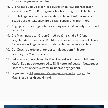
max. 28 mm (mit automatischer Klemmung: Ø20 mm) •
Gründen angepasst werden.
Nominale Antriebsleistung: • Schleifspindel S1-100%: 7,5
Die Abgabe von Geboten ist gewerblichen Kaufinteressenten
kW; Spitze: 16 kW • X-Achse Längsverschiebung: 2 kW • A-
vorbehalten. Veräußerung ausschließlich an gewerbliche Käufer.
Achse Werkstückträger: 2 kW • Z-Achse Querschlitten: 2 kW
Durch Abgabe eines Gebots erklärt sich der Kaufinteressent in
Crodpfsyiz R Usx Ab Eof • Y-Achse
Bezug auf die Auktionsware als fachkundig und informiert.
Schleifkopfschlittenhöhe: 2 kW • B-Achse
Abgegebene Einzelgebote beziehungsweise Maximalgebote sind
verbindlich.
Schleifkopfrotation (Rundtisch): 2 kW •
Positionsmesssysteme: • A-Achse: Direktes Messsystem •
Die Machineseeker Group GmbH behält sich die Prüfung
eingehender Gebote vor. Die Machineseeker Group GmbH kann
B-, X-, Y-, Z-Achse: Indirektes Messsystem • Auflösung
Gebote ohne Angabe von Gründen ablehnen oder stornieren.
X/Y/Z: 0,0001 mm (0,1 µm) • Auflösung A/B: 0,0001° •
Der Zuschlag erfolgt unter Vorbehalt des vom Anbieter
Elektrischer Anschluss: 20 kW / 50 A; Betriebsspannung
hinterlegten Mindestpreises.
400 V, 50 Hz; Steuerspannung 24 V;
Bei Zuschlag berechnet die Machineseeker Group GmbH dem
Beleuchtungsspannung 230 V; Vorsicherung: separate
Käufer Kaufnebenkosten i.H.v. 18 % netto auf dessen Nettogebot
Versorgung vom Netz • Druckluft: 15-17 Nm³/h; Druck
(sofern nicht anderslautend im Inserat angegeben).
min/max 6/8 bar (600/800 kPa); Qualität ≥ Klasse 4 (ISO
Es gelten die
Allgemeinen Versteigerungsbedingungen
der
8573-1) • Steuerung & Software: CNC NUM Axium Power
Machineseeker Group GmbH.
1050 mit PC, Programmspeicher 512 k; Software
NUMROTOplus (Dongle/Hardlock erforderlich); Nullpunkte
kalibriert mit beiliegender Messanleitung (keine
markierten Referenzpunkte) Zusätzliche Ausstattung •
Optionen Werkstückwechsler (Automation): • Option 1:
Pick-up-Ausführung • Max. Werkstück: Ø20 mm × 120 mm;