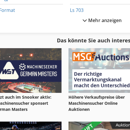
Format
Ls 703
Mehr anzeigen
Ga 11 Ff
Meh 5 2 1 8 B
Gkt 60
Motor
Das könnte Sie auch intere
Hsc 20 Linear
Motoren
Idx 23
Mvh 5 1 4 B
tzt auch im Snooker aktiv:
Höhere Verkaufspreise über
schinensucher sponsert
Maschinensucher Online
rman Masters
Auktionen