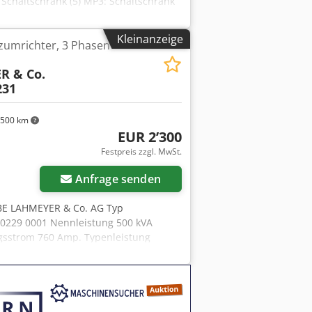
 Schaltschrank (5) MP3: Schaltschrank
Schaltschrank mit Simotion (7) MP4:
: Übergabekasten Bestimmungsgemäße
Kleinanzeige
zumrichter, 3 Phasen
iemenstartergeneratoren in der
ung: 400 V / 32 A Batteriesimulation:
R & Co.
zeitig, kleiner 1 s) Steuerspannung 24 V
231
ne Zu beachten ist ein
astungsmaschine: Einrichtbetrieb: 0 -
tbetrieb: 0 - 100 1/min
500 km
ite: 850 mm Höhe: 1386 mm Länge:
EUR 2’300
fx Aktsf Lieferumfang: (Siehe Bild)
Festpreis zzgl. MwSt.
 vorbehalten!) Weitere Fragen können
Anfrage senden
RBE LAHMEYER & Co. AG Typ
 60229 0001 Nennleistung 500 kVA
gsstrom 760 Amp. Typenleistung
50 Hz Ausgangsstrom 760 Amp.
 Typ AEB 60 Abmessung Schrank (B x
430 x 1100 x 2700 mm Gewicht 1660 kg