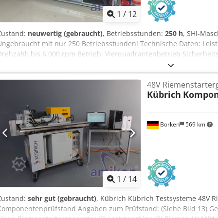
1
/
12
Zustand:
neuwertig (gebraucht)
, Betriebsstunden:
250 h
, SHI-Masc
Ungebraucht mit nur 250 Betriebsstunden! Technische Daten: Lei
Drehzahl: bis 6.000 rpm Betrieb: Vierquadrantenbetrieb Sicherhei
Datenfilter für "Go" Signalleitung Abmessungen: ca. 2800 × 1600 
- Stahl, inkl. Adapter Kupplungsgröße: 100 Max. Drehzahl: 7.300
48V Riemenstarter
Adapter 1x Kupplungsstahlgröße 100 1x Adapter 2 ø40 1x Adapter 2
Kübrich
Kompon
Klemmvorrichtung ø40 Crodpoy Tg R Nofx Aktef 1x Klemmvorrichtu
Adapter-Montagewerkzeug Kupplung 120 - CFK, inkl. Adapter max.
Drehmoment: 720 Nm Adapter-Montagewerkzeug CISPR 25 Prüftisch
Borken
569 km
BlueBox 120 Größe 2500 x 1000 x 900 mm bis max. 500 kg belastbar,
Groundplane Nutzlast: bis 1.400 kg Gewicht: ca. 2.500 kg Betrieb
24 V Zustand: gebraucht / used Lieferumfang: (Siehe Bild) (Änderu
Daten, Angaben sind vorbehalten!) Weitere Fragen können wir gern
1
/
14
Zustand:
sehr gut (gebraucht)
, Kübrich Kübrich Testsysteme 48V R
Komponentenprüfstand Angaben zum Prüfstand: (Siehe Bild 13) Ges