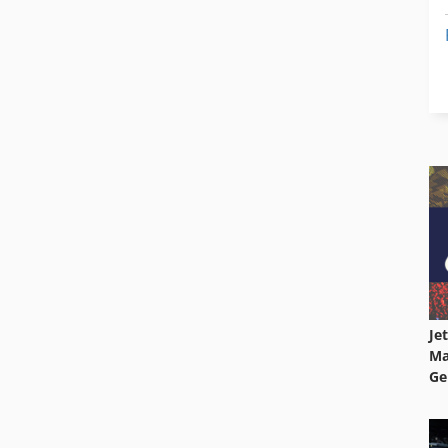
Je
Ma
Ge