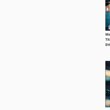
Ma
Ti
EH