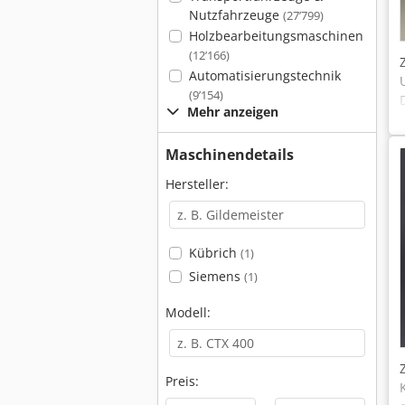
Nutzfahrzeuge
(27’799)
Holzbearbeitungsmaschinen
(12’166)
Automatisierungstechnik
(9’154)
Mehr anzeigen
Maschinendetails
Hersteller:
Kübrich
(1)
Siemens
(1)
Modell:
Preis: