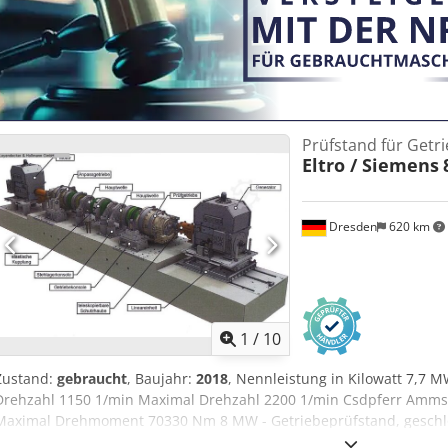
Prüfstand für Getr
Eltro / Siemens
Dresden
620 km
1
/
10
Zustand:
gebraucht
, Baujahr:
2018
, Nennleistung in Kilowatt 7,7
Drehzahl 1150 1/min Maximal Drehzahl 2200 1/min Csdpferr Amm
Maximal Drehmoment 70330 Nm 8 MW - Getriebeprüfstand, geschlo