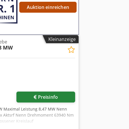
Auktion einreichen
Kleinanzeige
iebe
8 MW
Preisinfo
 MW Maximal Leistung 8,47 MW Nenn
sx Aktsrf Nenn Drehmoment 63940 Nm
ssener Kreislauf