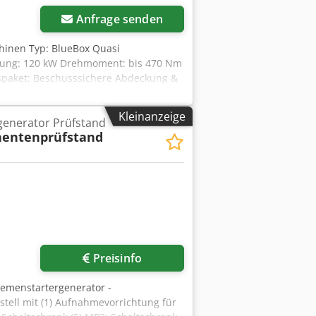
Anfrage senden
hinen Typ: BlueBox Quasi
stung: 120 kW Drehmoment: bis 470 Nm
tspaket: Beschusssichere Abdeckung &
× 1300 mm Zubehör etc : 1 Kupplung 120
 RPM Max. Drehmoment: 1.000 Nm 1x
Kleinanzeige
generator Prüfstand
 ø50 1x Adapter 2 ø60 1x
entenprüfstand
ng ø50 1x Klemmvorrichtung ø60
 Drehzahl: 8.500 RPM Max.
 aus Holz auf Rädern für EMV-
 inkl. 2 mm feuerverzinkter
sspannung 400 V, 250 A Steuerspannung
ngen und Irrtümer in den technischen
e am Telefon für Sie beantworten.
Preisinfo
iemenstartergenerator -
tell mit (1) Aufnahmevorrichtung für