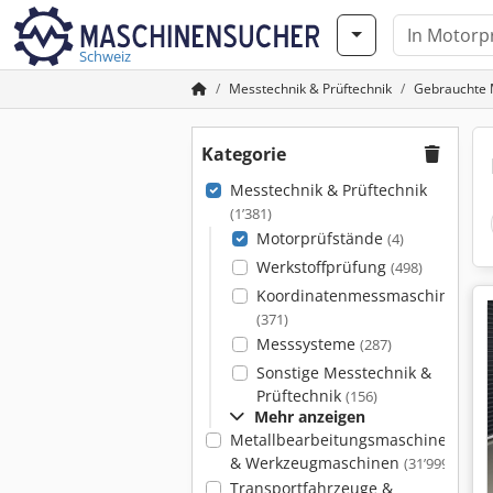
Schweiz
Messtechnik & Prüftechnik
Gebrauchte 
Kategorie
Messtechnik & Prüftechnik
(1’381)
Motorprüfstände
(4)
Werkstoffprüfung
(498)
Koordinatenmessmaschinen
(371)
Messsysteme
(287)
Sonstige Messtechnik &
Prüftechnik
(156)
Mehr anzeigen
Metallbearbeitungsmaschinen
& Werkzeugmaschinen
(31’999)
Transportfahrzeuge &