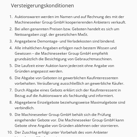
Versteigerungskonditionen
mm Maschinenhöhe (Kipprahmen): 2350 mm Dwodpfx
Adey It Uqoxja Gabeln: 1 Paar, 1520 x 150 x 50 mm
Auktionswaren werden im Namen und auf Rechnung des mit der
Rangbreite (AST): 4960 mm Neigezylinder: 6° vorwärts –
Machineseeker Group GmbH kooperierenden Anbieters verkauft.
12° rückwärts Räder: Vollgummireifen SE: vorn: 300-15-
Bei allen genannten Preisen bzw. Geboten handelt es sich um
18PR hinten: 7.00-12-12PR Lenkung: Hinterradlenkung,
Nettoangaben zzgl. der gesetzlichen MwSt.
hydraulisch Lenkung Bremssystem: Selbstnachstellende
Angegebene Demontage- und Verladekosten sind bindend.
hydraulische Trommelbremse/mechanische Sperre
Alle inhaltlichen Angaben erfolgen nach bestem Wissen und
Getriebe: Automatik, hydrodynamisch
Gewissen – die Machineseeker Group GmbH empfiehlt
Fahrgeschwindigkeit: mit Last 23 km/h, ohne Last 24 km/h
grundsätzlich die Besichtigung von Gebrauchtmaschinen.
Hydraulik: 4/4-Steuerventil Beleuchtung: Voll-LED-
Die Laufzeit einer Auktion kann jederzeit ohne Angabe von
Beleuchtung (zwei Arbeitsscheinwerfer vorn und hinten,
Gründen angepasst werden.
Blinker, Brems- und Rückfahrscheinwerfer) Batterie:
Die Abgabe von Geboten ist gewerblichen Kaufinteressenten
Wartungsfreie Starterbatterie Ausstattung: Hupe, Blinker,
vorbehalten. Veräußerung ausschließlich an gewerbliche Käufer.
Rückspiegel, elektrischer Rückwärtsgang, gefederter
Durch Abgabe eines Gebots erklärt sich der Kaufinteressent in
Fahrersitz mit Sicherheitsgurt für mehr Komfort und
Bezug auf die Auktionsware als fachkundig und informiert.
Sicherheit Sicherheitsausstattung: Stabilisator, Handlauf,
Abgegebene Einzelgebote beziehungsweise Maximalgebote sind
verbindlich.
Lenkradknauf, automatische Anfahrsperre Weitere
Ausstattung: Hydraulischer Gabelversteller, Seitenschieber
Die Machineseeker Group GmbH behält sich die Prüfung
eingehender Gebote vor. Die Machineseeker Group GmbH kann
Gebote ohne Angabe von Gründen ablehnen oder stornieren.
Der Zuschlag erfolgt unter Vorbehalt des vom Anbieter