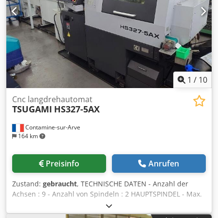
Lademagazin FMB turbo 3-36. Kühlmittel- und Spänetank,
Feuerlöscheinrichtung GBL Funktion als Kurzdreher LFV-
Funktion: nein. ON/OFF 29.564h (Stand 24.03.2026)
Betriebsstunden 26.607h (Stand 24.03.2026)
1
/
10
Cnc langdrehautomat
TSUGAMI
HS327-5AX
Contamine-sur-Arve
164 km
Preisinfo
Anrufen
Zustand:
gebraucht
, TECHNISCHE DATEN - Anzahl der
Achsen : 9 - Anzahl von Spindeln : 2 HAUPTSPINDEL - Max.
Stangendurchmesser : 32 [mm] - Max. bearbeitbare Länge
: 320 [mm] - Spindeldrehzahl : 8.000 [Upm] -