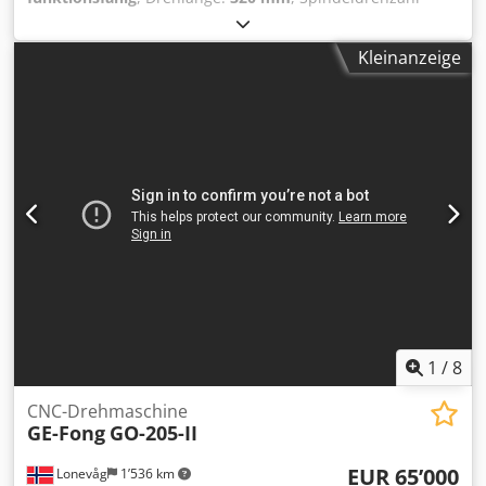
(max.):
7’000 U/min
, Stangendurchgang:
32 mm
,
Vorschublänge Z-Achse:
320 mm
, Stangendurchmesser
Kleinanzeige
(max.):
32 mm
, Leistung:
7 kW (9.52 PS)
, Verfahrweg Z-
Achse:
320 mm
, Zum Verkauf steht eine CNC-
Drehmaschine Hanwha STL32-HY (Langdrehautomat, 9
Achsen, Ø32 mm max.) Steuerung Siemens 840D Baujahr
2011, Maschine wurde 2018 überholt (Retrofit)
Späneförderer Umfangreiches Zubehör und Werkzeuge im
Lieferumfang Sofort verfügbar Dwodpfoytfynex Adxea
HANWHA/CINCOM/TORNOS/NOMURA/STAR/BIGLIA/TSUGA
MI/LANGDREHER/KMX
1
/
8
CNC-Drehmaschine
GE-Fong
GO-205-II
EUR 65’000
Lonevåg
1’536 km