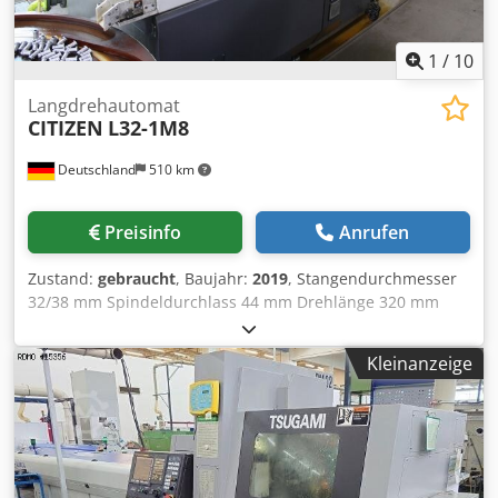
1
/
10
Langdrehautomat
CITIZEN
L32-1M8
Deutschland
510 km
Preisinfo
Anrufen
Zustand:
gebraucht
, Baujahr:
2019
, Stangendurchmesser
32/38 mm Spindeldurchlass 44 mm Drehlänge 320 mm
Drehzahl 200-8000 U/min Dwedpfjy Hl Hiex Adxoa c-Achse
0,001 Grad Abgreifstation 32/38 mm Drehlänge 120 mm
Kleinanzeige
Drehzahl 200-8000 U/min c-Achse 0,001 0 Werkzeuganzahl
13 fix Anzahl der Frässtationen 4+5 driven Steuerung
Mitsubishi Meldas M70 Anzahl Achsen 5+2 St.
Gesamtleistungsbedarf 7,5 kW Maschinengewicht ca. 2850
kg Raumbedarf ca. 2,5 x 1,4 x 1,75 + FMB m CNC-
Langdreher Citizen L32-1M8, Baujahr 01/2019 mit