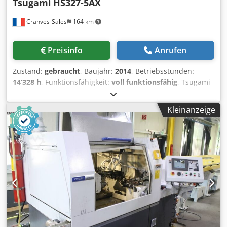
Tsugami
HS327-5AX
Cranves-Sales
164 km
Preisinfo
Anrufen
Zustand:
gebraucht
, Baujahr:
2014
, Betriebsstunden:
14’328 h
, Funktionsfähigkeit:
voll funktionsfähig
, Tsugami
HS327-5AX Baujahr 2014 Betriebsstunden: 14.328 h Max.
Stangendurchmesser: 32 mm Späneförderer Motorisierte
Kleinanzeige
B-Achse LNS-Stangenlader Express 332, Baujahr 2016
Teileförderband Fanuc-Steuerung 31i, Modell B5
Hochdruckpumpe 80 bar / 21 l Transformator Dsdpjzmwc
Tofx Adxjwa