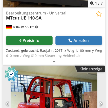
1
/
7
Bearbeitungszentrum - Universal
MTcut
UE 110-5A
Trittau
772 km
Preisinfo
Anrufen
Zustand:
gebraucht
, Baujahr:
2017
, x-Weg 1.100 mm y-Weg
610 mm z-Weg 610 mm Steuerung Heidenhain
Tischabmessungen 1.100 x 610 mm Anzahl der
Werkzeugplätze 40 Pos. Werkzeugaufnahme SK 40
Kleinanzeige
Einschaltstunden ca. 20.432 h Spindelstunden ca. 6.642 h
Die Maschine befindet sich unserer Einschätzung nach in
einem guten gebrauchten Zustand und kann nach
Terminvereinbarung unter Strom besichtigt werden. Die
Hauptspindel wurde überholt. Zubehör, abgebildete
Werkzeuge und Spannmittel gehören nur zum
Lieferumfang wenn dies in den Zusatzinformationen
vermerkt ist. Dwjdpfx Adjyn R Ndjxsa Aenderungen und