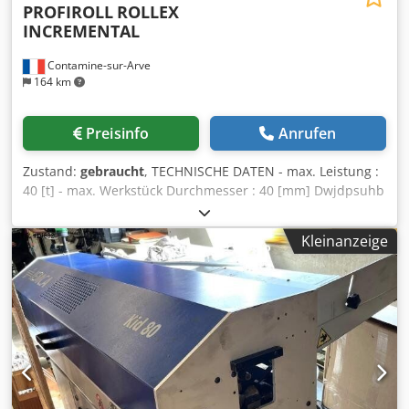
PROFIROLL
ROLLEX
INCREMENTAL
Contamine-sur-Arve
164 km
Preisinfo
Anrufen
Zustand:
gebraucht
, TECHNISCHE DATEN - max. Leistung :
40 [t] - max. Werkstück Durchmesser : 40 [mm] Dwjdpsuhb
Uhefx Adxsa - Spindel Durchmesser : 80 [mm] - Spindel
Länge : 120 [mm] - max. Werkzeug Durchmesser : 250
Kleinanzeige
[mm] - Baugröße : 2400 x 2100 x 2200 [mm] - Gewicht :
7100 [kg] ZUBEHÖR - Steuerung CNC (Siemens Basis) -
Gegenspitze Gerät - Kühlmitteltank mit Pumpe - 2
Ausbohren Räder 80, Durchmesser : 260 [mm]