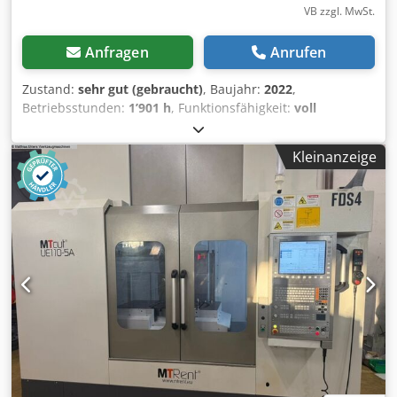
VB zzgl. MwSt.
Anfragen
Anrufen
Zustand:
sehr gut (gebraucht)
, Baujahr:
2022
,
Betriebsstunden:
1’901 h
, Funktionsfähigkeit:
voll
funktionsfähig
, Hochpräzise Swiss-Type CNC-
Drehmaschine in ausgezeichnetem Zustand. Ideal für
Kleinanzeige
kleine und mittelgroße Präzisionsteile. Ausgestattet mit
mehreren Optionen: • Direktangetriebene rotierende
Führungsbuchse • Hochdruck-Kühlsystem • Späneförderer
mit Wagen • Werkstückausförderer • Fanuc Spänebrecher-
Funktion • Bohrerbruchsensor • STG-320 hydraulisches
Magazin-Stangenladesystem (3 m, Ø3–20 mm) Perfekt für
die Fertigung von Präzisionskomponenten in der
Elektronik-, Automobil-, Medizin- und allgemeinen
Maschinenbauindustrie. Verkauf wegen geänderter
Produktionsanforderungen. Baujahr: 2022 Zustand:
Exzellent / Wenig genutzt Dwedpfxstq Hufo Adxja