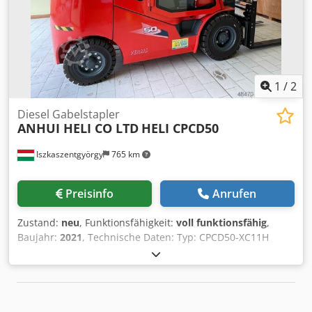
Irrtuemer in den technischen Daten und Angaben sowie
Zwischenverkauf vorbehalten!
1
/
2
Diesel Gabelstapler
ANHUI HELI CO LTD
HELI CPCD50
Iszkaszentgyörgy
765 km
Preisinfo
Anrufen
Zustand:
neu
, Funktionsfähigkeit:
voll funktionsfähig
,
Baujahr:
2021
, Technische Daten: Typ: CPCD50-XC11H
Tragfähigkeit: 5000 kg (500 mm Schwerpunktabstand)
Antrieb: Diesel Motor: Xinchai-Motor der Abgasstufe V, 60
kW/2200 U/min Hubmast: Duplex-Turm (zweiteilig)
Hubhöhe: 3000 mm (maximale Gabelhöhe) Freihub: 150
mm (unveränderliche Bauhöhe) Maschinenbreite: 1510