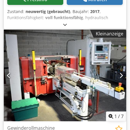
VERSORGUNG - Gesamtantrieb : 21 [kVA] GEWICHT UND
ABMESSUNGEN - Platzbedarf : 2.150 x 1.280 [mm] -
Zustand:
neuwertig (gebraucht)
, Baujahr:
2017
,
Maschinenhöhe : 2.010 [mm] - Maschinengewicht : 3.600
Funktionsfähigkeit:
voll funktionsfähig
, hydraulisch
[kg] MASCHINENSTUNDEN - Stunden unter Strom : 37855
betriebene Präzisions-Einstechschleifmaschinen
[bst.] - Betriebsstunden : 9578 [bst.] ZUBEHÖR - Steuerung
Rollomatic. Schleifverfahren: zylindrisches
: Fanuc 31i-B5 - Schnittstelle : RS232 / PCMCIA / RJ45 / USB
Kleinanzeige
Einstechschleifen, Werkstückdurchmesserbereich: 0,2mm-
- Angetriebene Führungsbuchse - Teile-Entnahme -
6,35mm, Schaftdurchmesserbereich: 1mm-6,35mm,
Teileauswerfer - Teilebandförder - Späneförderer -
Werkstück-Gesamtlängenbereich: 30mm-60mm,
Kühlmitteltank : MULLER COMBILOOP CL2 * mit
Schleifscheibendurchmesser: 200mm,
Hochdruckpumpe : 100 [bars] - Stangemagazin : IEMCA
Schleifspindeldrehzahl: 6000U/min, Werkstückdrehzahl:
BOSS 338 HD / 32 LL - Elektrischen Transformator
800U/min. Maschinendimensionen X/Y/Z: ca.
1100mm/800mm/1300mm, Gewicht: ca. 600kg. Inklusive
Ersatzteile. Dokumentation vorhanden. Dsdpfew Dfd Nox
Adxswa
1
/
7
Gewinderollmaschine