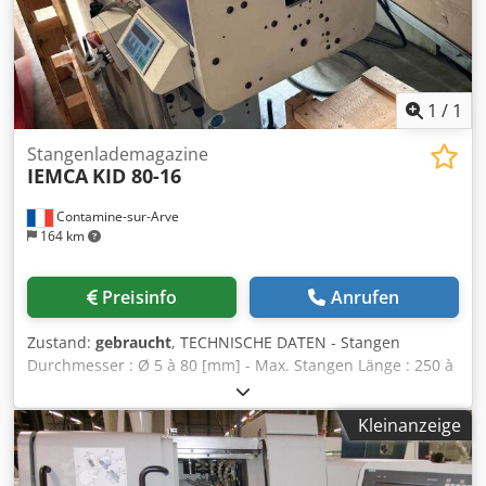
1
/
1
Stangenlademagazine
IEMCA
KID 80-16
Contamine-sur-Arve
164 km
Preisinfo
Anrufen
Zustand:
gebraucht
, TECHNISCHE DATEN - Stangen
Durchmesser : Ø 5 à 80 [mm] - Max. Stangen Länge : 250 à
1615 mm [mm] Dwedpfx Adsv R Hw Sjxoa -
Versorgungsspannung : 400 [V] - Maschinengewicht : 500
Kleinanzeige
[kg]