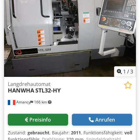
1
/
3
Langdrehautomat
HANWHA
STL32-HY
Amancy
166 km
Preisinfo
Anrufen
Zustand:
gebraucht
, Baujahr:
2011
, Funktionsfähigkeit:
voll
funktionsfähig
, Drehlänge:
320 mm
, Spindeldrehzahl