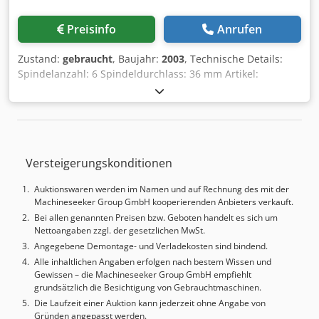
Preisinfo
Anrufen
Zustand:
gebraucht
, Baujahr:
2003
, Technische Details:
Spindelanzahl: 6 Spindeldurchlass: 36 mm Artikel:
kurvengesteuerter Mehrspindeldrehautomat Fabrikat:
Schütte Typ: SF32 S Dnt Baujahr: 2003 Achtspindel-
Drehautomat mit 6 Hauptspindeln max. Nenn-Durchlass:
D=36mm!!! stirnverzahnte Spindeltrommel, Ölnebelfilter
Elbaron, geteilte Auffangrutsche, Schnittstelle für:
Versteigerungskonditionen
Stangen-Lademagazin IEMCA PRA (optional I: IEMCA
PRA52/42/F); Kühlmittelbehälter mit Scharnierband-
Auktionswaren werden im Namen und auf Rechnung des mit der
Späneförderer; Schimpke KSS-Aktivkühler Steuerung:
Machineseeker Group GmbH kooperierenden Anbieters verkauft.
Siemens S7-300 SPS; Werkzeugbestückung des
Bei allen genannten Preisen bzw. Geboten handelt es sich um
Lieferumfangs kann von den Bildern abweichen; diverse
Nettoangaben zzgl. der gesetzlichen MwSt.
Spannzangen sind im Lieferumfang enthalten bis D36mm
Angegebene Demontage- und Verladekosten sind bindend.
Dksdpfx Ahsyqpqxsgsr Bitte kontaktieren Sie uns für
Alle inhaltlichen Angaben erfolgen nach bestem Wissen und
weitere Informationen und Bilder über mail(at) oder *
Gewissen – die Machineseeker Group GmbH empfiehlt
grundsätzlich die Besichtigung von Gebrauchtmaschinen.
Die Laufzeit einer Auktion kann jederzeit ohne Angabe von
Gründen angepasst werden.