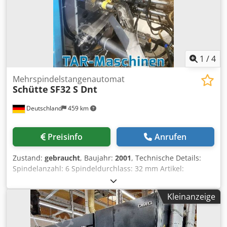
Bildern abweichen; Bitte kontaktieren Sie uns für weitere
Informationen und Bilder über mail(at) oder *
1
/
4
Mehrspindelstangenautomat
Schütte
SF32 S Dnt
Deutschland
459 km
Preisinfo
Anrufen
Zustand:
gebraucht
, Baujahr:
2001
, Technische Details:
Spindelanzahl: 6 Spindeldurchlass: 32 mm Artikel:
kurvengesteuerter Mehrspindeldrehautomat Fabrikat:
Schütte Typ: SF32 S Dnt Dkjdpfx Aheyqvlvegsr Baujahr:
Kleinanzeige
2001 Achtspindel-Drehautomat mit 6 Hauptspindeln max.
Nenn-Durchlass: D=32mm stirnverzahnte Spindeltrommel,
Ölnebelfilter Elbaron, geteilte Auffangrutsche, Schnittstelle