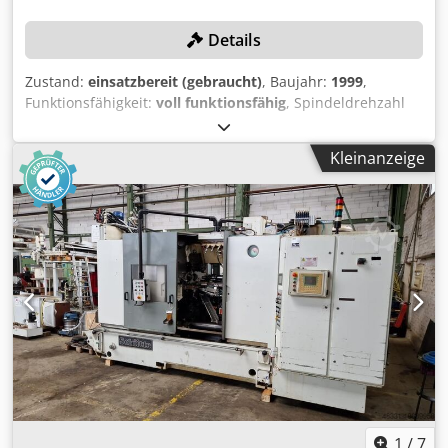
Details
Zustand:
einsatzbereit (gebraucht)
, Baujahr:
1999
,
Funktionsfähigkeit:
voll funktionsfähig
, Spindeldrehzahl
(max.):
3’150 U/min
, Stangendurchmesser (max.):
32 mm
,
Drehlänge:
80 mm
, Bohrtiefe:
80 mm
, Kein Mindestpreis -
Kleinanzeige
garantierter Verkauf zum höchsten Gebot! Die Maschine
wird mit Spannzangen, Aufnahmen und weiterem Zubehör
verkauft! Für weitere Schütte Mehrspindler, die vom
selben Standort verkauft werden, siehe unten!
TECHNISCHE DETAILS Drehlänge max.: 80 mm Bohrtiefe
max.: 80 mm Größter Werkstoffdurchlass: 32 mm Größter
Werkstoffvorschub: 125 mm Drehzahl beim Drehen: 200–
3.150 U/min Drehzahl beim Gewindeschneiden rechts:
11,2–1.575 U/min Dsdpfx Asy R R Igshgokr MASCHINEN-
DETAILS Kühlmittelmenge: 600 l Pumpenleistung: 170
l/min Abmessungen & Gewicht Flächenbedarf: 7,3 x 2,5 m
Höhe: 2 m Gewicht: 8.300 kg Spannung: 380 V Stromart: 50
Hz Hauptantrieb: 20,5 kW Tauchpumpe: 1,5 kW
Vorschubantrieb: 1,5 kW Hydropumpe: 1,5 kW
1
/
7