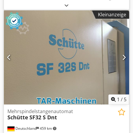
100mm, max. Stangendurchmesser: 25mm, max. Hub X/Z:
42mm/50mm, Eilgang: 40m/min, Anzahl Spindeln: 6,
Kleinanzeige
Drehzahl: 12000U/min, Steuerung: Siemens 840D
Powerline. Dodpfetqfq Ujx Ahgokr
1
/
5
Mehrspindelstangenautomat
Schütte
SF32 S Dnt
Deutschland
459 km