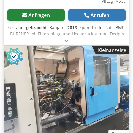
Zubehör
VB zzgl. MwSt.
Anfragen
Anrufen
Zustand:
gebraucht
, Baujahr:
2013
, Späneförder Fabr.BMF
- BÜRENER mit Filteranlage und Hochdruckpumpe. Dedpfx
Aoiicnkshgskr Masse Späneförderer Halsbreite : 600 mm
Halshöhe 200 mm Förderlänge 3000 mm.
Kleinanzeige