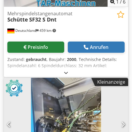
1
/
6
Mehrspindelstangenautomat
Schütte
SF32 S Dnt
Deutschland
459 km
Preisinfo
Anrufen
Zustand:
gebraucht
, Baujahr:
2000
, Technische Details:
Spindelanzahl: 6 Spindeldurchlass: 32 mm Artikel:
kurvengesteuerter Mehrspindeldrehautomat Fabrikat:
Schütte Typ: SF32 S Dnt Baujahr: 2000 Achtspindel-
Kleinanzeige
Drehautomat mit 6 Hauptspindeln max. Nenn-Durchlass:
D=32mm stirnverzahnte Spindeltrommel, Greifer,
Ölnebelfilter Elbaron, geteilte Auffangrutsche, Schnittstelle
für: Stangen-Lademagazin IEMCA PRA (optional I: IEMCA
PRA52/42/F); Kühlmittelbehälter mit Scharnierband-
Späneförderer; Schimpke KSS-Aktivkühler Steuerung:
Siemens S7-300 SPS; Dodpfoyqwviox Ahgjkr
Werkzeugbestückung des Lieferumfangs kann von den