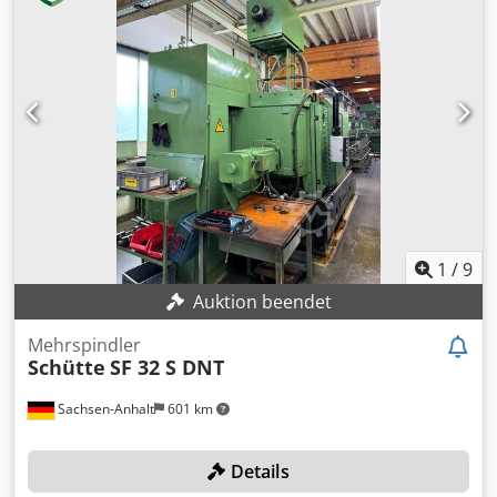
weiterem Zubehör verkauft! Für weitere Schütte
Mehrspindler, die vom selben Standort verkauft werden,
siehe unten! TECHNISCHE DETAILS Dkjdpfx Ahoy R Rutogsr
Drehlänge max.: 80 mm Bohrtiefe max.: 80 mm Größter
Werkstoffdurchlass: 32 mm Größter Werkstoffvorschub:
125 mm Drehzahl beim Drehen: 200–3.150 U/min Drehzahl
beim Gewindeschneiden rechts: 11,2–1.575 U/min
Gewindeschneideinrichtung: Rechtsgewinde durch
Unterholen MASCHINEN-DETAILS Kühlmittelmenge: 600 l
Pumpenleistung: 170 l/min Abmessungen & Gewicht
Flächenbedarf: 7,3 x 2,5 m Höhe: 2 m Gewicht: 8.300 kg
Spannung: 380 V Stromart: 50 Hz Hauptantrieb: 20,5 kW
1
/
9
Tauchpumpe: 1,5 kW Vorschubantrieb: 1,5 kW
Auktion beendet
Hydropumpe: 1,5 kW Umlaufölpumpe: 0,25 kW
AUSSTATTUNG 6 Querschlitten 6 Längsschlitten 6 Kurven
Mehrspindler
für Querschlitten 6 Kurven für Längsschlitten
Schütte
SF 32 S DNT
Bedienwerkzeuge Spannzangen Aufnahmen weiteres
Zubehör
Sachsen-Anhalt
601 km
Details