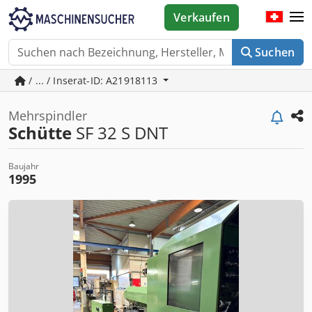
Verkaufen
Suchen
/ ... / Inserat-ID: A21918113
Mehrspindler
Schütte
SF 32 S DNT
Baujahr
1995