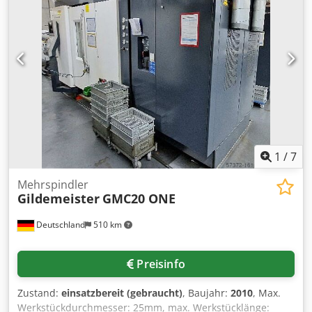
für: Stangen-Lademagazin IEMCA PRA (optional I: IEMCA
PRA52/42/F); Kühlmittelbehälter mit Scharnierband-
Späneförderer; Schimpke KSS-Aktivkühler Steuerung:
Siemens S7-300 SPS; Werkzeugbestückung des
Lieferumfangs kann von den Bildern abweichen; Bitte
kontaktieren Sie uns für weitere Informationen und
Bilder über mail(at) oder *
1
/
7
Mehrspindler
Gildemeister
GMC20 ONE
Deutschland
510 km
Preisinfo
Zustand:
einsatzbereit (gebraucht)
, Baujahr:
2010
, Max.
Werkstückdurchmesser: 25mm, max. Werkstücklänge: