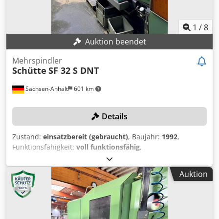
1
/
8
Auktion beendet
Mehrspindler
Schütte
SF 32 S DNT
Sachsen-Anhalt
601 km
Details
Zustand:
einsatzbereit (gebraucht)
, Baujahr:
1992
,
Funktionsfähigkeit:
voll funktionsfähig
,
Stangendurchmesser (max.):
32 mm
, Drehlänge:
80 mm
,
Bohrtiefe:
80 mm
, Kein Mindestpreis - garantierter Verkauf
Auktion
zum höchsten Gebot! Die Maschine wird mit Spannzangen,
Aufnahmen und weiterem Zubehör verkauft! Für weitere
Schütte Mehrspindler, die vom selben Standort verkauft
werden, siehe unten! TECHNISCHE DETAILS Drehlänge
max.: 80 mm Bohrtiefe max.: 80 mm Größter