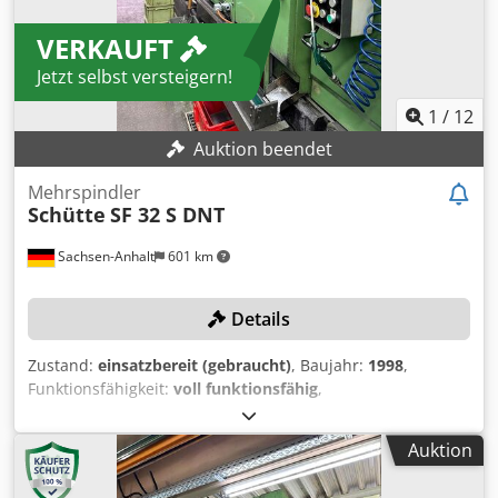
VERKAUFT
Jetzt selbst versteigern!
1
/
12
Auktion beendet
Mehrspindler
Schütte
SF 32 S DNT
Sachsen-Anhalt
601 km
Details
Zustand:
einsatzbereit (gebraucht)
, Baujahr:
1998
,
Funktionsfähigkeit:
voll funktionsfähig
,
Stangendurchmesser (max.):
32 mm
, Drehlänge:
80 mm
,
Drehzahl (min.):
3’150 U/min
, Bohrtiefe:
80 mm
, Kein
Auktion
Mindestpreis - garantierter Verkauf zum höchsten Gebot!
Die Maschine wird mit Spannzangen, Aufnahmen und