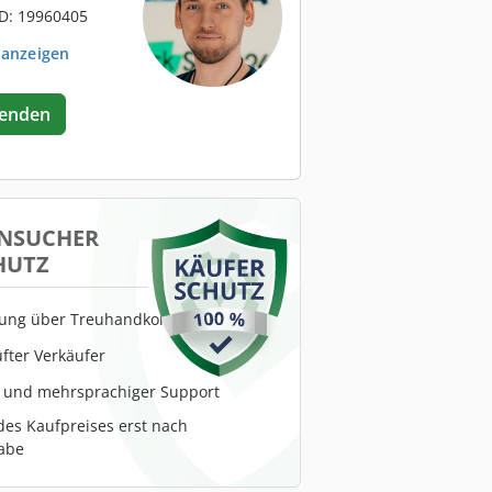
D: 19960405
 anzeigen
senden
NSUCHER
HUTZ
lung über Treuhandkonto
fter Verkäufer
r und mehrsprachiger Support
es Kaufpreises erst nach
abe