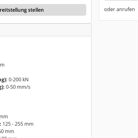
oder anrufen
eitstellung stellen
mm
g):
0-200 kN
):
0-50 mm/s
 mm
:
125 - 255 mm
60 mm