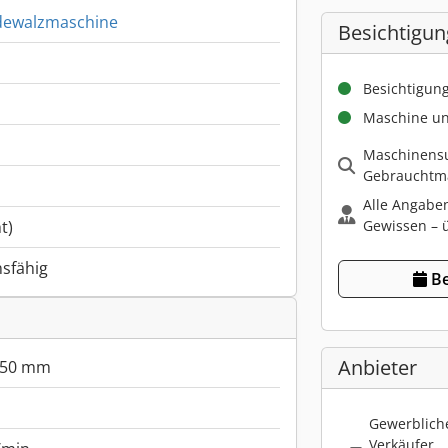
dewalzmaschine
Besichtigun
Besichtigun
Maschine un
Maschinensu
Gebrauchtma
Alle Angabe
Gewissen – ü
t)
nsfähig
Be
Anbieter
50 mm
Gewerbliche
Verkäufer