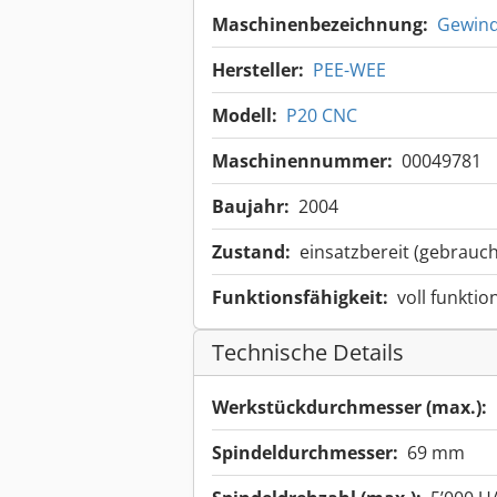
Maschinenbezeichnung:
Gewin
Hersteller:
PEE-WEE
Modell:
P20 CNC
Maschinennummer:
00049781
Baujahr:
2004
Zustand:
einsatzbereit (gebrauch
Funktionsfähigkeit:
voll funktio
Technische Details
Werkstückdurchmesser (max.):
Spindeldurchmesser:
69 mm