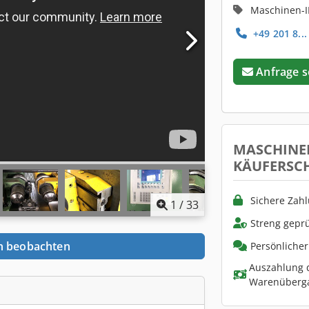
Maschinen-I
+49 201 8...
Anfrage 
MASCHINE
KÄUFERSC
Sichere Zah
1
/
33
Streng geprü
n beobachten
Persönliche
Auszahlung d
Warenüberg