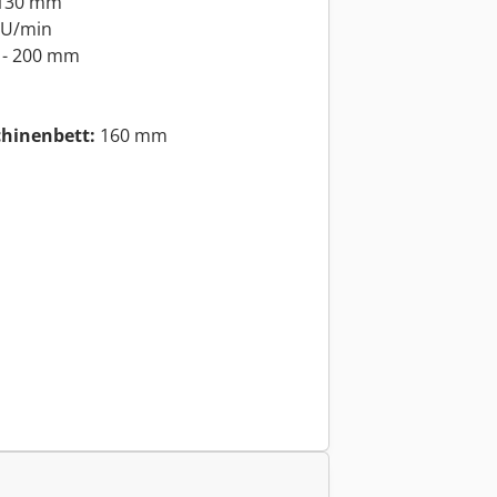
130 mm
 U/min
 - 200 mm
chinenbett:
160 mm