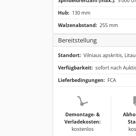
Spindeldrehzahl (max.):
5’000 U
Hub:
130 mm
Walzenabstand:
255 mm
Bereitstellung
Standort:
Vilniaus apskritis, Lit
Verfügbarkeit:
sofort nach Aukt
Lieferbedingungen:
FCA
Demontage- &
Abho
Verladekosten:
Sta
kostenlos
kos