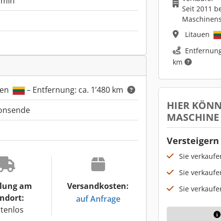
/min
Seit 2011 b
Maschinen
Litauen
Entfernung
km
auen
– Entfernung: ca. 1’480 km
HIER KÖNN
ionsende
MASCHINE
Versteigern 
Sie verkauf
Sie verkaufe
lung am
Versandkosten:
Sie verkaufe
ndort:
auf Anfrage
tenlos