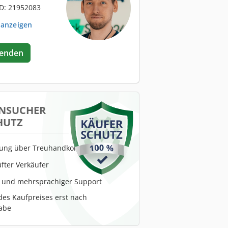
D: 21952083
 anzeigen
senden
NSUCHER
HUTZ
lung über Treuhandkonto
fter Verkäufer
r und mehrsprachiger Support
es Kaufpreises erst nach
abe