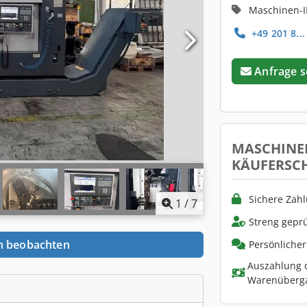
Maschinen-I
+49 201 8...
Anfrage 
MASCHINE
KÄUFERSC
Sichere Zah
1
/
7
Streng geprü
n beobachten
Persönliche
Auszahlung d
Warenüberg