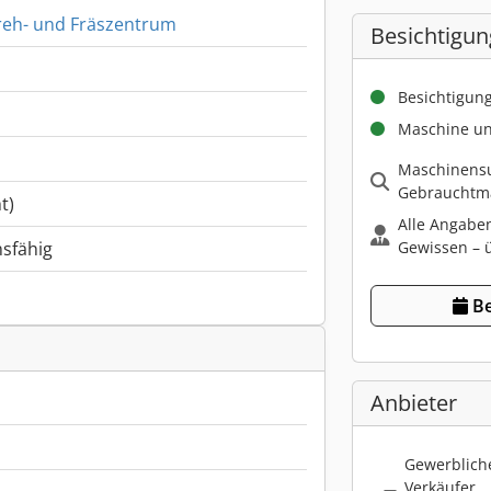
eh- und Fräszentrum
Besichtigun
Besichtigun
Maschine un
Maschinensu
Gebrauchtma
t)
Alle Angabe
Gewissen – ü
nsfähig
Be
Anbieter
Gewerbliche
Verkäufer