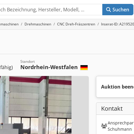
Suchen
gmaschinen
Drehmaschinen
CNC Dreh-Fräszentren
Inserat-ID: A21952
Standort
Nordrhein-Westfalen
sfähig)
Auktion been
Kontakt
Ansprechpart
Schuhmann