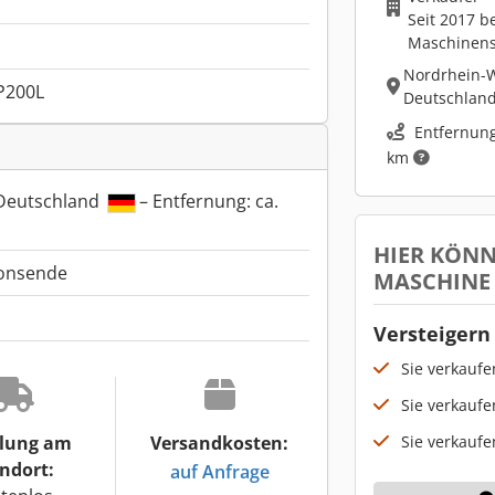
Seit 2017 b
Maschinen
Nordrhein-W
P200L
Deutschlan
Entfernung
km
 Deutschland
– Entfernung: ca.
HIER KÖNN
ionsende
MASCHINE
Versteigern 
Sie verkauf
Sie verkaufe
Sie verkaufe
lung am
Versandkosten:
ndort:
auf Anfrage