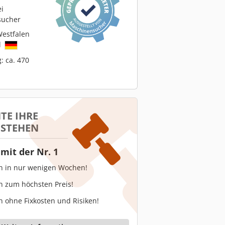
ei
sucher
estfalen
d
: ca. 470
TE IHRE
 STEHEN
mit der Nr. 1
en in nur wenigen Wochen!
n zum höchsten Preis!
n ohne Fixkosten und Risiken!