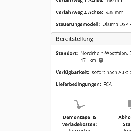
Verfahrweg Y-Achse:
160 mm
Verfahrweg Z-Achse:
935 mm
Steuerungsmodell:
Okuma OSP 
Bereitstellung
Standort:
Nordrhein-Westfalen,
471 km
Verfügbarkeit:
sofort nach Aukt
Lieferbedingungen:
FCA
Demontage- &
Abho
Verladekosten:
Sta