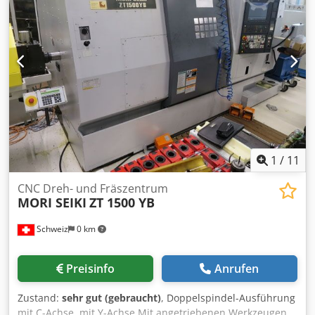
SPAENEFOERDERER und REITSTOCK. Sie hat C-Achse +
angetriebene WERKZEUGHALTER. CNC FANUC I Serie.
1
/
11
CNC Dreh- und Fräszentrum
MORI SEIKI
ZT 1500 YB
Schweiz
0 km
Preisinfo
Anrufen
Zustand:
sehr gut (gebraucht)
, Doppelspindel-Ausführung
mit C-Achse, mit Y-Achse Mit angetriebenen Werkzeugen