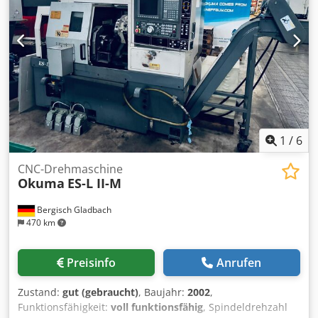
1
/
6
CNC-Drehmaschine
Okuma
ES-L II-M
Bergisch Gladbach
470 km
Preisinfo
Anrufen
Zustand:
gut (gebraucht)
, Baujahr:
2002
,
Funktionsfähigkeit:
voll funktionsfähig
, Spindeldrehzahl