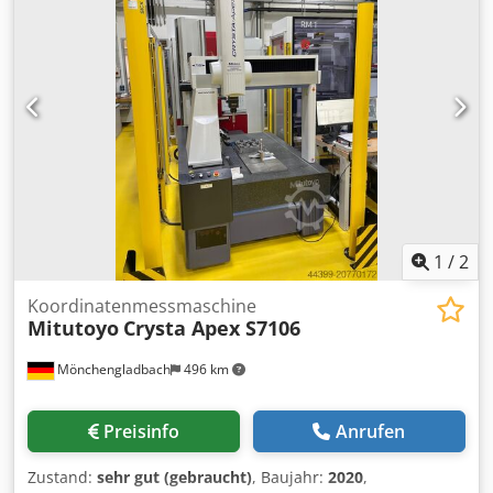
1100 [kg] - Stunden Anzahl : 5160 [bst.]
1
/
2
Koordinatenmessmaschine
Mitutoyo
Crysta Apex S7106
Mönchengladbach
496 km
Preisinfo
Anrufen
Zustand:
sehr gut (gebraucht)
, Baujahr:
2020
,