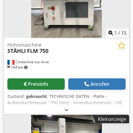
1
/
15
Hohnmaschine
STÄHLI
FLM 750
Contamine-sur-Arve
164 km
Preisinfo
Anrufen
Zustand:
gebraucht
, TECHNISCHE DATEN - Platte -
Außendurchmesser : 750 [mm] - Innendurchmesser : 150
Dsdpfx Apoxb Em Nevock - Drehzahl Hauptmotor : 4 [kW] -
Versorgungsspannung : 380 [V] - Gesamtantrieb : 3.6 [kW]
Kleinanzeige
GEWICHT UND ABMESSUNGEN - Platzbedarf : 1100 x 1700
[mm] - Maschinenhöhe : 2000 [mm] - Maschinengewicht :