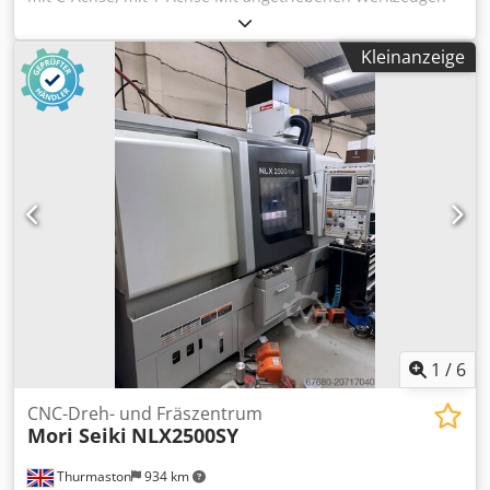
FANUC/MORI MSX 501 Steuerung Drehdurchmesser -190
mm Drehlänge -235 mm Dcsdpfjx I A Awsx Apvek
Kleinanzeige
Spindeldrehzahlen 50-5'000 U/min Revolverstahlhalter 1+2
mit 16 angetriebenen Positionen C-Achse 0.001°
Stangenlader FMB Turbo 8-80 Teilabholvorrichtung
Werkzeugvoreinstellgerät Diverses Zubehör MARCELS
MASCHINEN CH
1
/
6
CNC-Dreh- und Fräszentrum
Mori Seiki
NLX2500SY
Thurmaston
934 km