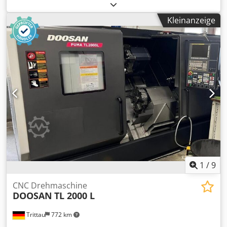
(min.):
3’200 U/min
, Gesamthöhe:
1’700 mm
, Gesamtlänge:
2’700 mm
, Gesamtbreite:
1’900 mm
, Gesamtgewicht:
6’500
Kleinanzeige
kg
, Ausstattung:
Dokumentation/Handbuch, Drehzahl
stufenlos einstellbar
, OKUMA ES L II-M BJ 2002 Dedoyna
Uispfx Apvsck Eine Kleine sehr kompakte Drehmaschine
die einiges kann. Steuerung U-10L, Teilefänger,
Touchsetter, V12 Revolver VDI 30 alle angetrieben,
Reitstock manuell, Späneförderer, Kühlmittelpumpe,
Stangenlader Samsys MUS-3000 BJ 2007, inklusive
Equipment, SMW Futter KNCS-N210-52, Packet mit Backen
und 24 Werkzeugen optional verfügbar
1
/
9
CNC Drehmaschine
DOOSAN
TL 2000 L
Trittau
772 km