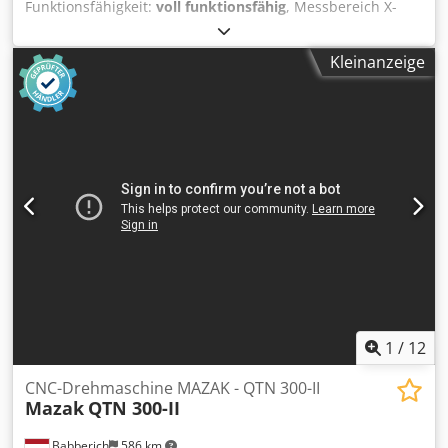
Funktionsfähigkeit:
voll funktionsfähig
, Messbereich X-
Achse:
700 mm
, Messbereich Y-Achse:
1’000 mm
,
Messbereich Z-Achse:
600 mm
, MCOSMOS mit GEOPAK-
Kleinanzeige
Modul (CAD-unterstützte Auswertung). Software -
MCOSMOS 3 CNC V4 Ausstattung: PH10MQ Messkopf (inkl.
FCR25 Schnellwechselaufnahme). SP25M Scanning-
Messsystem mit 5-tlg. Tastermodulsatz. MCOSMOS 3 CNC
V4 inkl. Dongle (Wibu-Box). Dcsdpfx Asx H Nn Rspvok
CAT1000PS V4 (CAD-Vergleich und Auswertung). Software-
Upgrade MCOSMOS-1 von V2 auf V4. GEO-EDM
Zusatzmodul für Erodierteile. Part-program Generator und
GEO-EDM Assistent.
1
/
12
CNC-Drehmaschine MAZAK - QTN 300-II
Mazak
QTN 300-II
Babberich
586 km