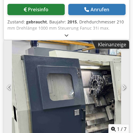
Preisinfo
Anrufen
Zustand:
gebraucht
, Baujahr:
2015
, Drehdurchmesser 210
mm Drehlänge 1000 mm Steuerung Fanuc 31i max.
Drehzahl 5.000 min/-1 Antriebsleistung - Hauptspindel 15
kW Max. Drehmoment 476 Nm Stangendurchlass 65 mm x-
Kleinanzeige
Achse 250 mm z-Achse 1050 mm x2-Achse 150 mm z2-
Achse 1030 mm Spindelstunden ca. 700 h Zubehör:
Lünette, Späneförderer Die Maschine befindet sich
unserer Einschätzung nach in einem sehr guten
gebrauchten Zustand und kann nach Terminvereinbarung
unter Strom besichtigt werden. Zubehör, abgebildete
Werkzeuge und Spannmittel gehören nur zum
Lieferumfang wenn dies in den Zusatzinformationen
vermerkt ist. Aenderungen und Irrtuemer in den
technischen Daten und Angaben sowie Zwischenverkauf
vorbehalten! Dcsdpfoxq R Evex Apvek
1
/
7