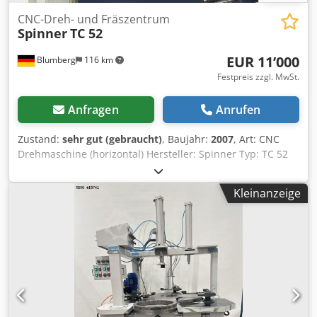
CNC-Dreh- und Fräszentrum
Spinner
TC 52
EUR 11’000
Blumberg
116 km
Festpreis zzgl. MwSt.
Anfragen
Anrufen
Zustand:
sehr gut (gebraucht)
, Baujahr:
2007
, Art: CNC
Drehmaschine (horizontal) Hersteller: Spinner Typ: TC 52
Baujahr: 2007 Dcodpfx Asyki Hmopvsk SN: 123445
Steuerung: Fanuc Drei-Achsen-Maschine: XZ C (C-Achse
Kleinanzeige
reine Positionier-Achse: Keine angetriebene Werkzeuge)
Stangendurchmesser 42 mm Dreibackenfutter : 165 mm
Betriebs-/Spindelstunden: ca. 32.500 h / 6.400 h
(abgelesen 2025/11) Zubehör: Späneförderer, IKZ (coolant
center), Backenfutter,, Dokumentation Zustand: Gut