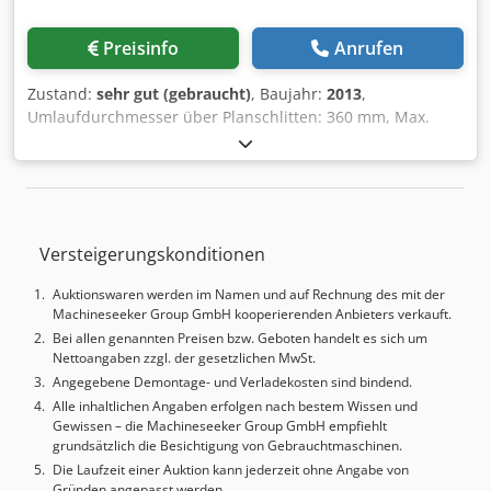
Preisinfo
Anrufen
Zustand:
sehr gut (gebraucht)
, Baujahr:
2013
,
Umlaufdurchmesser über Planschlitten: 360 mm, Max.
Drehdurchmesser: 366 mm, Max. Drehlänge: 705 mm,
Stangendurchlass: 80 mm, Spindeldrehzahl: 4.000 U/min,
Fräsgeschwindigkeit: 10.000 U/min, Hauptspindelleistung:
18,5 kW, C-Achse: 0,001 Grad, Y-Achse: -/+ 50 mm, 12-fach
Revolver. Steuerung: Mori Control M730BM, ausgestattet
Versteigerungskonditionen
mit Werkzeugmesssystem, Späneförderer, 3-Backen-Futter,
Teilefänger, Stangenlader. Dodpfx Apjx Eituoveck
Auktionswaren werden im Namen und auf Rechnung des mit der
Machineseeker Group GmbH kooperierenden Anbieters verkauft.
Bei allen genannten Preisen bzw. Geboten handelt es sich um
Nettoangaben zzgl. der gesetzlichen MwSt.
Angegebene Demontage- und Verladekosten sind bindend.
Alle inhaltlichen Angaben erfolgen nach bestem Wissen und
Gewissen – die Machineseeker Group GmbH empfiehlt
grundsätzlich die Besichtigung von Gebrauchtmaschinen.
Die Laufzeit einer Auktion kann jederzeit ohne Angabe von
Gründen angepasst werden.