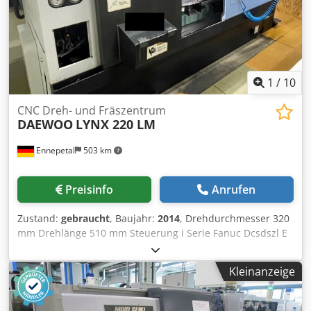
1
/
10
CNC Dreh- und Fräszentrum
DAEWOO
LYNX 220 LM
Ennepetal
503 km
Preisinfo
Anrufen
Zustand:
gebraucht
, Baujahr:
2014
, Drehdurchmesser 320
mm Drehlänge 510 mm Steuerung i Serie Fanuc Dcsdszl E
Riopfx Apvok Umlaufdurchmesser über Bettschlitten 250
mm Spindeldrehzahlen - stufenlos 6000 U/min
Kleinanzeige
Spindelbohrung 65 mm Antriebsleistung 15 kW
Gesamtleistungsbedarf 20 kW Maschinengewicht ca. 3.5 t
Raumbedarf ca. 2,59 x 1,6 x 1,7 m Maschine ist mit