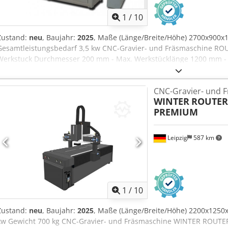
1
/
10
Zustand:
neu
, Baujahr:
2025
, Maße (Länge/Breite/Höhe) 2700x900x
Gesamtleistungsbedarf 3,5 kw CNC-Gravier- und Fräsmaschine R
Werkstuck Durchmesser 200 mm - Max. Werkstücklänge 1200 mm - F
wassergekühlt - Spannzangen Werkzeugaufnahme Durchmesser 6 u
24000 U/min. - Antriebsmotoren Schrittmotoren - Spannung AC 230
CNC-Gravier- und 
Linearführung - Führung in Z-Richtung Linearführung + Kugelrollsp
WINTER
ROUTER
Steuerung DSP (Option MACH3-Steuerung) - Schnittstelle USB - CA
PREMIUM
(NESTING Included) - Schmiermittelpumpe - Umgebungstemperatur 0-
Luftfeuchtigkeit 30-75 % - Abmessung ca. 2700 X 900 X 1900 mm - G
Leipzig
587 km
1
/
10
Zustand:
neu
, Baujahr:
2025
, Maße (Länge/Breite/Höhe) 2200x1250
kw Gewicht 700 kg CNC-Gravier- und Fräsmaschine WINTER ROUTE