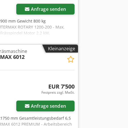
Anfrage senden
1900 mm Gewicht 800 kg
OUTERMAX ROTARY 1200-200 - Max.
rässpindel Motor 2,2 kW,
nd 8 mm - Drehzahl Frässpindel 0-
 V/50Hz - Führung in X-Richtung
Kleinanzeige
Fräsmaschine
inde - Befehlssprache G-code -
MAX 6012
D/CAM Software Vectric CUT 2D PRO
45°C Csdpfx Ajv A Hcxjlisrf - relative
ewicht: 800 kg
EUR 7’500
Festpreis zzgl. MwSt.
Anfrage senden
x1750 mm Gesamtleistungsbedarf 6,5
RMAX 6012 PREMIUM - Arbeitsbereich