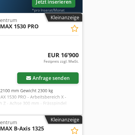
Jetzt inserieren
*pro Inserat/Monat
Kleinanzeige
zentrum
MAX 1530 PRO
EUR 16’900
Festpreis zzgl. MwSt.
Anfrage senden
x2100 mm Gewicht 2300 kg
 1530 PRO - Arbeitsbereich X -
h Z - Achse 300 mm - Frässpindel
 Verfahrsystem (X & Y Achse)
del - Verfahrmotoren Hybrid Servo
Kleinanzeige
zentrum
Arbeitsgeschwindigkeit 15 m/min -
MAX B-Axis 1325
rung ±0,02 mm - Vakuum Rastertisch
 Werkstückpositionierung, pneumatisch