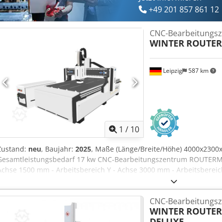
Abmessungen Länge 6800 mm - Gewicht 4500 kg
+49 201 857 861 12
CNC-Bearbeitungs
WINTER
ROUTER
Leipzig
587 km
1
/
10
Zustand:
neu
, Baujahr:
2025
, Maße (Länge/Breite/Höhe) 4000x2300
Gesamtleistungsbedarf 17 kw CNC-Bearbeitungszentrum ROUTERMAX
Achse 1500 mm - Arbeitsbereich Y - Achse 3000 mm - Arbeitsbereic
luftgekühlt 6,0 kw, ER 32 - Spindel Drehzahl stufenlos 18.000 rpm -
Zahnstangen-Ritzelantrieb - Verfahrsystem (Z Achse) Kugelrollspin
CNC-Bearbeitungs
Motoren Leadshine - max. Verfahrgeschwindigkeit 30 m/min - max. 
WINTER
ROUTER
Arbeitsgenauigkeit ±0.2 mm - Wiederholgenauigkeit der Positionie
DELUXE
mit 6 Sektionen und T-Nuten - Vakuumpumpe 7,5 kW, luftgekühlt -