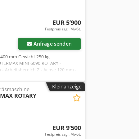
EUR 5’900
Festpreis zzgl. MwSt.
Anfrage senden
1400 mm Gewicht 250 kg
OUTERMAX MINI 6090 ROTARY -
 - Arbeitsbereich Z - Achse 120 mm -
m - Arbeitstisch mit T-Nuten - Max.
it 3000 mm/min - Frässpindel Motor
Kleinanzeige
Fräsmaschine
sser 6 und 8 mm - Drehzahl
MAX ROTARY
 230 V/50Hz Codpjv A Hb Uofx Aliorf -
n X, Z-Richtung Rundführung +
stelle USB - CAD/CAM Software Vectric
tive Luftfeuchtigkeit 30-75 % -
g
EUR 9’500
Festpreis zzgl. MwSt.