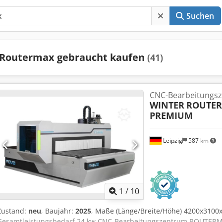
Suchen
Routermax gebraucht kaufen
(41)
CNC-Bearbeitungs
WINTER
ROUTER
PREMIUM
Leipzig
587 km
1
/
10
Zustand:
neu
, Baujahr:
2025
, Maße (Länge/Breite/Höhe) 4200x3100
Gesamtleistungsbedarf 24 kw CNC-Bearbeitungszentrum ROUTER