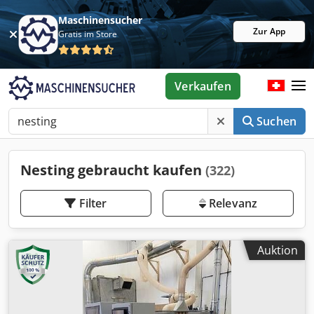
Maschinensucher
Zur App
Gratis im Store
Verkaufen
Suchen
Nesting gebraucht kaufen
(322)
Filter
Relevanz
Auktion