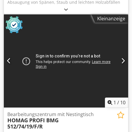
Absaugung von Spänen, Staub und leichten Holzabfällen
in Holzbearbeitungsbetrieben. Der Ventilator eignet sich
ideal für den Einsatz in Absauganlagen an
Kleinanzeige
Einzelmaschinen oder kleineren Maschinenparks und
sorgt für einen zuverlässigen Lufttransport im
Dauerbetrieb. Durch die robuste Industrieausführung ist
er für den kontinuierlichen Einsatz in Werkstätten und
Produktionsbetrieben konzipiert. Technische Daten: -
Motorleistung: 7,5 kW - Eingang: 300 mm - Ausgang: 300
mm - Volumenstrom: ca. 6.000 m³/h Djdpozrypmsfx Anleck
1
/
10
Bearbeitungszentrum mit Nestingtisch
HOMAG
PROFI BMG
512/74/19/F/R