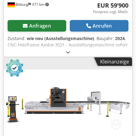
EUR 59’900
Bitburg
371 km
Festpreis zzgl. MwSt.
Anfragen
Anrufen
Zustand:
wie neu (Ausstellungsmaschine)
, Baujahr:
2024
,
CNC-Holzfraese Axolox 3021 - Ausstellungsmaschine sofort
verfügbar - in 19mm Forescolour, bestehend aus Frästisch
(X-Achse), Portal (Y-Achse), Z-Achsen- Einheit in
Kleinanzeige
Kompaktplatte und Untergestell, mit verstellbaren
Maschinenfüßen. Fräsbett als Opferplatte in 19mm MDF.
Tischöffnungen längs und quer vor gerüstet. Mechanik Set
bestehend aus Profilführungen inkl.
Profilführungslaufwagen, Kugelumlaufspindel und
Präzisionszahnstangen. Alle Elemente montiert, vor
geschmiert inkl. Probelauf, sofort funktionsbereit.
Steuerungsset bestehend aus Steuerleitungen,
Energieketten, Planetengetriebe, Schrittmotoren,
Hochleistungsendstufen, Netzteil und Ringkerntrafo,
komplett vormontiert im Schaltschrank, sowie Sensoren für
jede Achse. Schaltrelais zur automatischen Ansteuerung