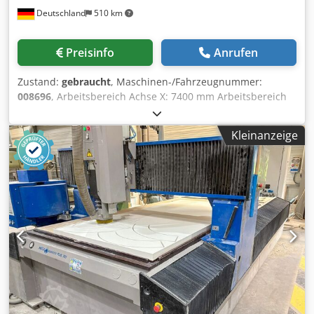
Deutschland
510 km
Preisinfo
Anrufen
Zustand:
gebraucht
, Maschinen-/Fahrzeugnummer:
008696
, Arbeitsbereich Achse X: 7400 mm Arbeitsbereich
Achse Y: 2250 mm Arbeitsebene: Nestingtisch Dedszrux
Nopfx Anleck Leistung Haupt-Spindel: 15 KW Anz.
Kleinanzeige
kontrollierte Achsen: 5 Achsen Anzahl Werkzeugplätze: 30