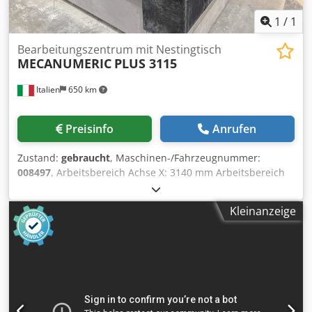
1
/
1
Bearbeitungszentrum mit Nestingtisch
MECANUMERIC
PLUS 3115
Italien
650 km
Preisinfo
Anrufen
Zustand:
gebraucht
, Maschinen-/Fahrzeugnummer:
008497
, Arbeitsbereich Achse X: 3140 mm Arbeitsbereich
Achse Y: 1560 mm Dcsdpfxjzruy Hs Anlok Arbeitsebene:
Nestingtisch Anz. kontrollierte Achsen: 3 Achsen Anzahl
Kleinanzeige
Werkzeugplätze: 16