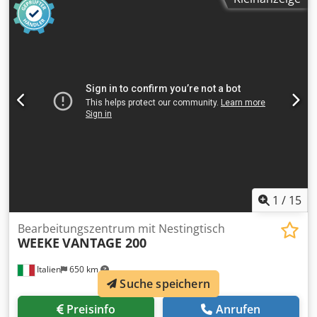
kontrollierte Achsen: 3 Achsen Anzahl Bohrspindeln: 18
Anzahl Werkzeugplätze: 12
1
/
15
Bearbeitungszentrum mit Nestingtisch
WEEKE
VANTAGE 200
Italien
650 km
Suche speichern
Preisinfo
Anrufen