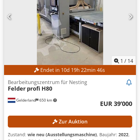
1
/
14
Endet in
10
d
19
h
22
min
44
s
Bearbeitungszentrum für Nesting
Felder
profi H80
Gelderland
650 km
EUR 39’000
Zur Auktion
Zustand:
wie neu (Ausstellungsmaschine)
, Baujahr:
2022
,