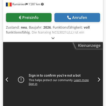
Rumänien
1’287 km
trennbare Vakuum Felder zu je 2150 x 2250 mm - 3
Sicherheits-/Trittschutzmatten, Sicherheitsumzäunung mit
Tür - Hauptspindel 11 kW, 24.000 rpm - flüssigkeitsgekühlt
Preisinfo
Anrufen
- Spindel mit C-Achs-Schnittstelle - Werkzeugaufnahme/-
spannung HSK F63 - Tastsystem SENSO-FLEX, steuerbar in
Zustand:
neu
, Baujahr:
2026
, Funktionsfähigkeit:
voll
z-Richtung - Vertikal Bohraggregat mit 21 Spindeln,
funktionsfähig
, Die Nanxing NCG3021L(LL) ist ein
Antriebsleistung 2.3 kW - 2 x 14-fach Werkzeugwechsler
Hochleistungs-CNC-Nesting-Bearbeitungszentrum, das für
(Teller), je 1x vorne u. hinten 1 ROLLENTISCH f.
Schneid-, Bohr-, Nut- und Etikettierarbeiten in einem
Plattentransport 7080 x 2200 mm Steuerung / software: -
Kleinanzeige
vollständig automatisierten Workflow konzipiert wurde.
PowerControl PC86 power touch - WoodWop 7.1 Machine
Dieses Modell integriert automatische Be- und
dimensions 11,60 x 4,50 x 2,80 m Die Maschine kann noch
Entladesysteme sowie ein Etikettiersystem und vereint
in Betrieb besichtigt werden Verfügbar: ab September
Automatisierung, Intelligenz und IT-gesteuerte Produktion.
2026 (ca. KW37)
Die offene Schnittstelle ermöglicht die Anbindung an
Möbelplanungs- und ERP-Software, was eine vollständig
optimierte Plattenbearbeitung gewährleistet. Die
professionelle FCC-Optimierungssoftware steigert die
Schnitteffizienz, minimiert Verschnitt und unterstützt ein
nahtloses Produktionsmanagement. Diese Maschine ist die
ideale Lösung für eine intelligente Möbelproduktion, bei
der Personalkosten reduziert werden, ohne dass Präzision