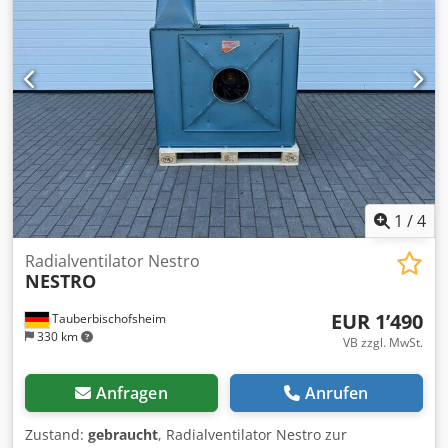
1
/
4
Radialventilator Nestro
NESTRO
EUR 1’490
Tauberbischofsheim
330 km
VB zzgl. MwSt.
Anfragen
Anrufen
Zustand:
gebraucht
, Radialventilator Nestro zur