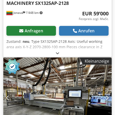
MACHINERY
SX1325AP-2128
EUR 59’000
Jonava
1’448 km
Festpreis zzgl. MwSt.
Anfragen
Anrufen
Zustand:
neu
, Type SX1325AP-2128 Axis: Useful working
area axis X-Y-Z 2070-2800-100 mm Pieces clearance in Z
100 mm Max. traveling speed 70 m/min Max. working
speed 30 m/min Working table: Phenolic multifunction Nr.
Kleinanzeige
of stops standard 10 (4X-6Y) Vacuum pump 4*5,5 kW(50/60
Hz), air cooled Dcsdpfx Anedz Edqolok Electrospindle:
Standard power (S6) 9,5 kW, ISO30 Max. speed 24 000 rpm
Tool changer: ATC carousel for 12 positions Lubrication:
Automatic centralized lubrication Installation: Installed
power 22-33 kW Compressed air cosumption 450 NL/min
Extraction air consumption 3000 m3/h Extraction air speed
25 m/sec Suction hood diameter 2x150 mm Made in China
Weight 3500 kg