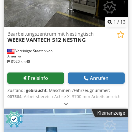
1
/
13
Bearbeitungszentrum mit Nestingtisch
WEEKE
VANTECH 512 NESTING
Vereinigte Staaten von
Amerika
8’020 km
Preisinfo
Anrufen
Zustand:
gebraucht
, Maschinen-/Fahrzeugnummer:
007564
, Arbeitsbereich Achse X: 3700 mm Arbeitsbereich
Achse Y: 1550 mm Arbeitsebene: Nestingtisch Leistung
Haupt-Spindel: 10 KW Dsdpfx Anoum H Ekoljck Anz.
Kleinanzeige
kontrollierte Achsen: 3 Achsen Anzahl Bohrspindeln: 12
Anzahl Werkzeugplätze: 13