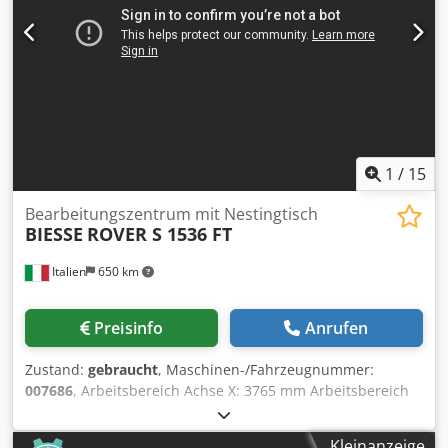
1
/
15
Bearbeitungszentrum mit Nestingtisch
BIESSE
ROVER S 1536 FT
Italien
650 km
Preisinfo
Anrufen
Zustand:
gebraucht
, Maschinen-/Fahrzeugnummer:
007686
, Arbeitsbereich Achse X: 3765 mm Arbeitsbereich
Achse Y: 1560 mm Dcedpfxju Tliys Anljk Arbeitsebene:
Nestingtisch Leistung Haupt-Spindel: 13.2 KW Anz.
Kleinanzeige