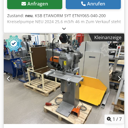
Anfragen
Anrufen
Zustand:
neu
, KSB ETANORM SYT ETNY065-040-200
Kreiselpumpe NEU 2024 25,6 m3/h 46 m Zum Verkauf steht
eine hochwertige Kreiselpumpe des renommierten
deutschen Herstellers KSB, Modell ETANORM SYT
Kleinanzeige
ETNY065-040-200. Das Gerät ist fabrikneu, Lagerware im
originalen KSB-Verpackung. Ideal für industrielle
Anwendungen, Wasserinstallationen sowie Heizungs- und
Kühlsysteme. TECHNISCHE DATEN Dodpfsywu Uqox Adyskr
Hersteller: KSB Modell: ETANORM SYT ETNY065-040-200
Fördermenge (Q): 25,6 m3/h Förderhöhe (H): 46 m
Drehzahl: 2950 U/min Laufraddurchmesser: 187 mm
Gehäusematerial: EN GJS 400-15 Baujahr: 2024
Flanschanschlüsse ZUSTAND Neu, unbenutzt – Lagerware
Minimale Lagerspuren möglich Originale KSB-Verpackung
EINSATZGEBIETE Industrieanlagen Wasserumlaufpumpen
HVAC-Systeme Heizungs- und Kühlanlagen Pumpstationen
1
/
7