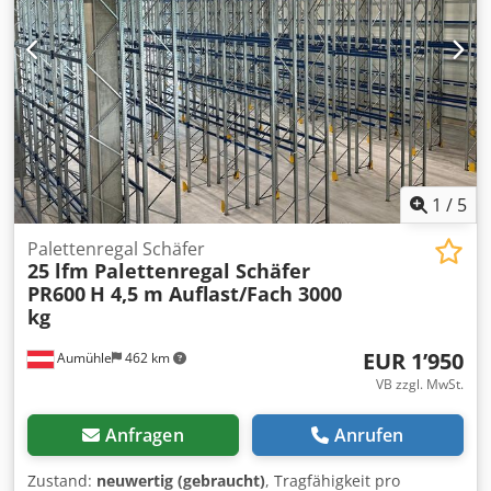
Hersteller: SEW-EURODRIVE Modell: RF17 DT63L4/B03
Leistung: 0,25 kW Spannung: 3× 230 V Δ / 400 V Y, 50 Hz
Motordrehzahl: 1300 U/min Ausgangsdrehzahl: 94 U/min
Drehmoment: 25 Nm Übersetzungsverhältnis: i = 13,84 : 1
Bremse: 230 V AC, 3,2 Nm Schutzart: IP54 Isolationsklasse:
B Betriebsart: S1 Bauform: IM B5 Dedoznn E Iepfx Adyokr
Gewicht: 10,84 kg Herstellungsland: Deutschland
1
/
5
Palettenregal Schäfer
25 lfm Palettenregal Schäfer
PR600
H 4,5 m Auflast/Fach 3000
kg
EUR 1’950
Aumühle
462 km
VB zzgl. MwSt.
Anfragen
Anrufen
Zustand:
neuwertig (gebraucht)
, Tragfähigkeit pro