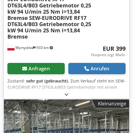
DT63L4/B03 Getriebemotor 0,25
kW 94 U/min 25 Nm i=13,84
Bremse
SEW-EURODRIVE RF17
DT63L4/B03 Getriebemotor 0,25
kW 94 U/min 25 Nm i=13,84
Bremse
EUR 399
Wymysłów
933 km
Festpreis zzgl. MwSt.
Anfragen
Anrufen
Zustand:
sehr gut (gebraucht)
, Zum Verkauf steht ein SEW-
EURODRIVE RF17 DT63L4/B03 Getriebemotor mit einem
dreiphasigen Motor mit einer Leistung von 0,25 kW und
einer integrierten elektromagnetischen Bremse. Das Gerät
Kleinanzeige
ist voll funktionsfähig, geprüft und betriebsbereit. Der
technische und optische Zustand ist gut. Es sind normale
Gebrauchsspuren vorhanden, die durch den Betrieb
entstanden sind. Der Verkaufsgegenstand umfasst genau
das, was auf den Fotos dargestellt ist. Technische Daten: