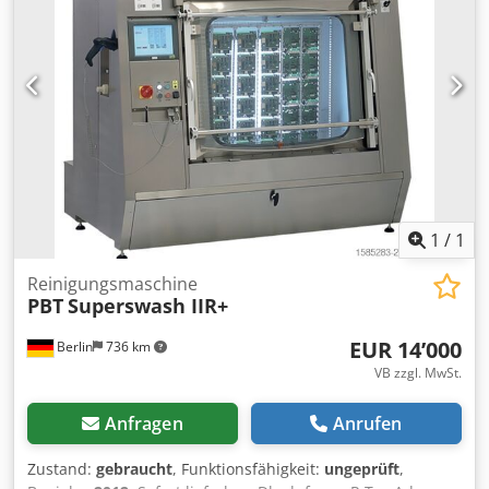
rührt sich dadurch perfekt selber auf. Wir haben mit der
Anlage Siebdruckfarben angemischt. Die Anlage ist aber
auch für eine Vielzahl von Farben und Lacken zu benutzen.
Über die Wahltaster kann eine Voreingestellt Zeit von 1, 2
oder 3 min ausgewählt werden. Die Anlage steht aktuell in
unserem Lager in 93476 Blaibach / Bayern. Dodpfezmcqijx
Adyskr Bei Fragen bitte einfach kurz schreiben.
1
/
1
Reinigungsmaschine
PBT
Superswash IIR+
EUR 14’000
Berlin
736 km
VB zzgl. MwSt.
Anfragen
Anrufen
Zustand:
gebraucht
, Funktionsfähigkeit:
ungeprüft
,