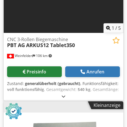
1
/
5
CNC 3-Rollen Biegemaschine
PBT AG
ARKUS12 Tablet350
Weinfelden
106 km
Preisinfo
Anrufen
Zustand:
generalüberholt (gebraucht)
, Funktionsfähigkeit:
voll funktionsfähig
, Gesamtgewicht:
540 kg
, Gesamtlänge:
905 mm
, Gesamtbreite:
950 mm
, Gesamthöhe:
1’125 mm
,
Baujahr:
2013
, Betriebsstunden:
50 h
, Eingangsfrequenz:
Kleinanzeige
50 Hz
, Wellendurchmesser:
40 mm
, Art des
Eingangsstroms:
Drehstrom
, Ausstattung:
Drehzahl
stufenlos einstellbar, Notausschalter
, Profilbiegemaschine
ARKUS12 Tablet350 (überholt) Zum Verkauf steht eine