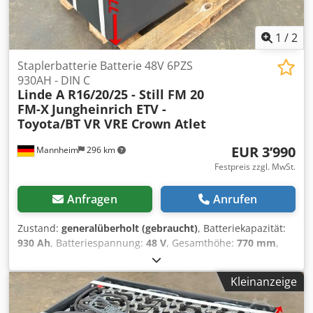
1
/
2
Staplerbatterie Batterie 48V 6PZS
930AH - DIN C
Linde A R16/20/25 - Still FM 20
FM-X
Jungheinrich ETV -
Toyota/BT VR VRE Crown Atlet
EUR 3’990
Mannheim
296 km
Festpreis zzgl. MwSt.
Anfragen
Anrufen
Zustand:
generalüberholt (gebraucht)
, Batteriekapazität:
930 Ah
, Batteriespannung:
48 V
, Gesamthöhe:
770 mm
,
Gesamtlänge:
1’220 mm
, Gesamtbreite:
500 mm
, Getestete
Staplerbatterie für Ihren Stapler - 48V 6PZS 930AH - DIN C
Kleinanzeige
+ 1 Jahr Gewährleistung + inkl. Aquamatik + inkl.
Endableiter & Stecker REMA 320 (andere Stecker können