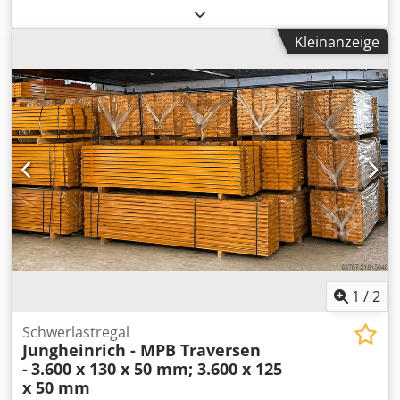
der Walzen:
3
, Wellendurchmesser:
105 mm
, Leergewicht:
1’000 kg
, TECHNISCHE DETAILS Leistung: 3,0 kW
Kleinanzeige
Wellendurchmesser: 105 mm Anzahl der Rollen: 3 Stk.
Dkjdpfx Ajzdd N Nsdyer Anzahl angetriebener Walzen: 3
Stk. MASCHINEN-DETAILS Ansteuerung: Konventionell
Antrieb: Hydraulisch Vertikal/Horizontal: Horizontal
Abmessungen & Gewicht Abmessungen (L x B x H): 1.400 x
900 x 1.300 mm Leergewicht: 1.000 kg AUSSTATTUNG
Zusätzliche Rollen
1
/
2
Schwerlastregal
Jungheinrich - MPB Traversen
-
3.600 x 130 x 50 mm; 3.600 x 125
x 50 mm