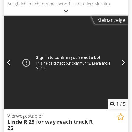
Ausgleichsblech, neu passend f. Hersteller: Mecalux
Materialfarbe: sendzimir verzinkt f. Rahmenprofil: P 101
Materialstärke: 1,00 mm Gesamtbreite: 155 mm
Kleinanzeige
Gesamttiefe: 110 mm Bohrlochdurchmessser: 15 mm
Bohrlochanzahl: 02 Stück Gewicht | Stck.: 0,130 kg Ihre
Ansprechpartner in unserem Hause: Herr: Andre Evering
Herr: Mario Klöver Dkjdpfx Adewa Npzjyjr Herr: Falk
Deutsch Allgemeine Informationen zum Artikel: Dieser
Artikel wird nur zur Abholung angeboten. Ein darüber
hinaus gewünschter Transport bzw. eine Versendung
dieses Artikels ist mit zusätzlichen Kosten verbunden,
welche gesondert je nach Lieferort bzw. Lieferumfang bei
uns abgefragt werden können.
1
/
5
Vierwegestapler
Linde R 25 for way reach truck
R
25