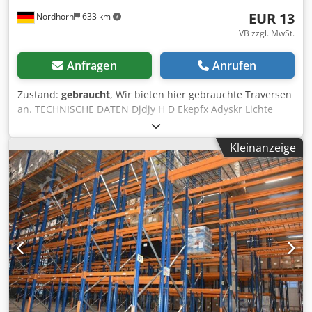
EUR 13
Nordhorn
633 km
VB zzgl. MwSt.
Anfragen
Anrufen
Zustand:
gebraucht
, Wir bieten hier gebrauchte Traversen
an. TECHNISCHE DATEN Djdjy H D Ekepfx Adyskr Lichte
Weite: 3.600 mm Kastenprofil: 125 x 50 mm - Traglast pro
Traversenpaar: 3.700 kg Kastenprofil: 130 x 50 mm -
Kleinanzeige
Traglast pro Traversenpaar: 3.800 kg Farbe: Narzissengelb
Zustand: gebraucht STAFFELPREIS pro Stück -
Lagerbestand 2000 Stück 1 - 50 Stück: 17,50 € netto 51 -
100 Stück: 16,00 € netto 101 - 250 Stück: 14,50 € netto ab
251 Stück: 13,00 € netto PROJEKTIERUNG Unser
Vertriebsteam erstellt Ihnen gerne ein unverbindliches,
auf Ihre Wünsche abgestimmtes, Angebot. TRANSPORT &
MONTAGE Gerne helfen wir Ihnen bei Transport und
Montage der Ware. ZAHLUNGSBEDINGUNGEN
Zahlungsbedingungen sind im Auftragsfall abzustimmen.
Der Preis versteht sich als Stückpreis/Nettopreis bzw. wie