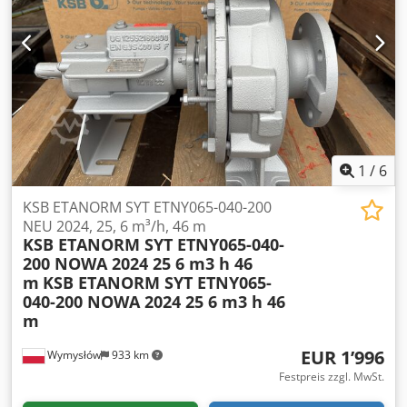
Verlängerungen und weiteres Zubehör. Original Mitutoyo-
Holzkassette mit passgenauem Schaumeinsatz. Das
ABSOLUTE-System garantiert stabile Messungen und
erübrigt das erneute Nullsetzen bei jedem Einschalten.
Die digitale Anzeige ermöglicht schnelle und zuverlässige
Messungen mit hoher Genauigkeit. Der Zustand des Sets
ist sehr gut, komplett und einsatzbereit. Ideal für
Messlabore, Qualitätskontrolle und Werkzeugbau.
Dkodpew R E Hvsfx Adyor
1
/
6
KSB ETANORM SYT ETNY065-040-200
NEU 2024, 25, 6 m³/h, 46 m
KSB ETANORM SYT ETNY065-040-
200 NOWA 2024 25 6 m3 h 46
m
KSB ETANORM SYT ETNY065-
040-200 NOWA 2024 25 6 m3 h 46
m
EUR 1’996
Wymysłów
933 km
Festpreis zzgl. MwSt.