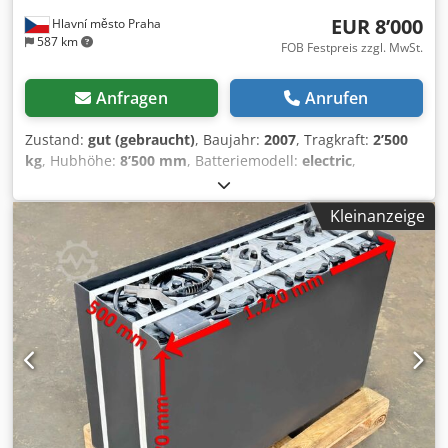
EUR 8’000
Hlavní město Praha
587 km
FOB Festpreis zzgl. MwSt.
Anfragen
Anrufen
Zustand:
gut (gebraucht)
, Baujahr:
2007
, Tragkraft:
2’500
kg
, Hubhöhe:
8’500 mm
, Batteriemodell:
electric
,
Vierwege-Schubmaststapler Dsdpfezcramjx Adyokr
Kleinanzeige