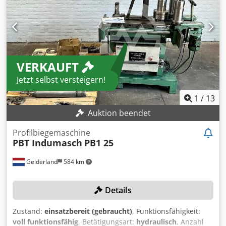
VERKAUFT
Jetzt selbst versteigern!
1
/
13
Auktion beendet
Profilbiegemaschine
PBT Indumasch
PB1 25
Gelderland
584 km
Details
Zustand:
einsatzbereit (gebraucht)
, Funktionsfähigkeit:
voll funktionsfähig
, Betätigungsart:
hydraulisch
, Anzahl