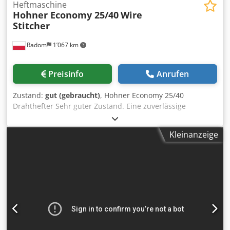
Heftmaschine
Hohner Economy 25/40
Wire
Stitcher
Radom
1’067 km
Preisinfo
Anrufen
Zustand:
gut (gebraucht)
, Hohner Economy 25/40
Drahthefter Sehr guter Zustand. Eine zuverlässige
Maschine mit legendärer Langlebigkeit. Technische Daten:
Leistung: 206 Takte/min Heftstärke: 25 mm (Lochen bis 40
Kleinanzeige
mm ohne Schließen der Klammer von unten)
Drahtdurchmesser: max. 1 mm Djdpszhi Uwsfx Adyskr
Stromanschluss: 380 V Gewicht: 240 kg Die Maschine
verfügt über einen verstellbaren Tisch für Block- und
Broschürenheftung.