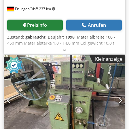
Eislingen/Fils
237 km
Preisinfo
Anrufen
Zustand:
gebraucht
, Baujahr:
1998
, Materialbreite 100 -
450 mm Materialstärke 1,0 - 14,0 mm Coilgewicht 10,0 t
Coil-Innendurchmesser 470 - 520 mm Coil-
Außendurchmesser 1100 - 2000 mm Anzahl der
Kleinanzeige
Richtwalzen 12 Richtwalzendurchmesser 2x70 / 2x96 /
8x127 mm Anzahl der Einzugswalzen 2
Einzugswalzendurchmesser 160 mm min. Materialbreite
100 mm Geschwindigkeit 15 m/min Antriebsleistung 75,0
kW Gewicht der Haspel 6,4 t Gewicht der Richtmaschine
12,8 t Raumbedarf Haspel (BxTxH) 3,1 x 1,4 x 3,7 mm
Codpfxozrpr Dj Agkerf Raumbedarf Richtmaschine (BxTxH)
2,5 x 3,4 x 2,7 mm Richtmaschine RMS Vario-12-70/96/127-
450 mit stufenlos regelbarem Antrieb, Richtwalzen
angetrieben, Stützwalzen, oberer Richtstuhl hydraulisch
anhebbar, hydraulischem Einführkeil, hydraulisch
ausfahrbarem Abschälkeil Abwickelhaspel HES 12-650 mit