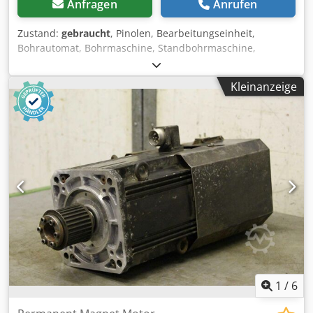
Anfragen
Anrufen
Zustand:
gebraucht
, Pinolen, Bearbeitungseinheit,
Bohrautomat, Bohrmaschine, Standbohrmaschine,
Mehrspindelbohrmaschine -2x: Pinolen
Bearbeitungseinheiten -1x: Horizontal -1x: Vertikal -max.
Kleinanzeige
Vorschub: Hub mm -Drehzahl: U/min -eingebaute
Bohrfutter: 1,5-13 mm -Abmessungen: 1050/1205/H1550
mm Cjdpfxechnx Uo Agkerf -Gewicht: 222 kg
1
/
6