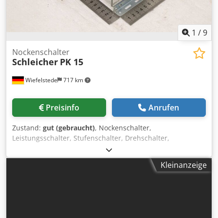
1
/
9
Nockenschalter
Schleicher
PK 15
Wiefelstede
717 km
Preisinfo
Anrufen
Zustand:
gut (gebraucht)
, Nockenschalter,
Leistungsschalter, Stufenschalter, Drehschalter,
Nockenschaltwerk, Kleinmikrotaster Credozkrv Nspfx Agkef
-Hersteller: Schleicher, Nockenschalter -Typ: PK 15 -
Kleinanzeige
Spannung: 220V 50Hz -Abmessungen: 235/110/H110 mm -
Gewicht 1,1 kg