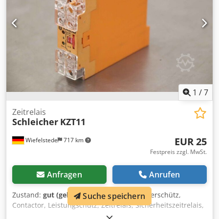
1
/
7
Zeitrelais
Schleicher
KZT11
EUR 25
Wiefelstede
717 km
Festpreis zzgl. MwSt.
Anfragen
Anrufen
Zustand:
gut (gebraucht)
, Schütz, Halbleiterschütz,
Suche speichern
Contactor, Leistungschütz, Zeitrelais, Sicherheitszeitrelais,
Sicherheitssteuerung, , Motorschütz, Hifsschütz -