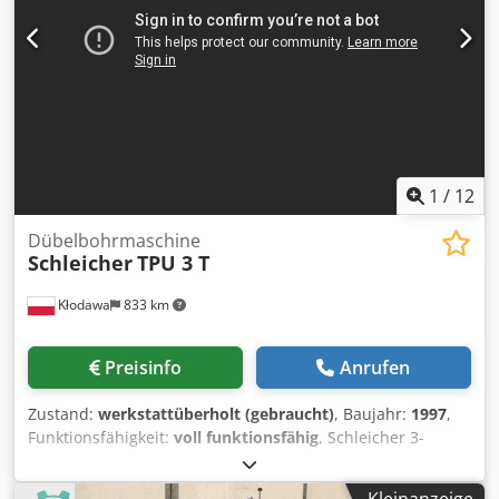
1
/
12
Dübelbohrmaschine
Schleicher
TPU 3 T
Kłodawa
833 km
Preisinfo
Anrufen
Zustand:
werkstattüberholt (gebraucht)
, Baujahr:
1997
,
Funktionsfähigkeit:
voll funktionsfähig
, Schleicher 3-
Einheiten Bohrmaschine nach Lignum Renovierung. Die
Maschine ist mit oberen Einheiten 3 Stück ausgestattet