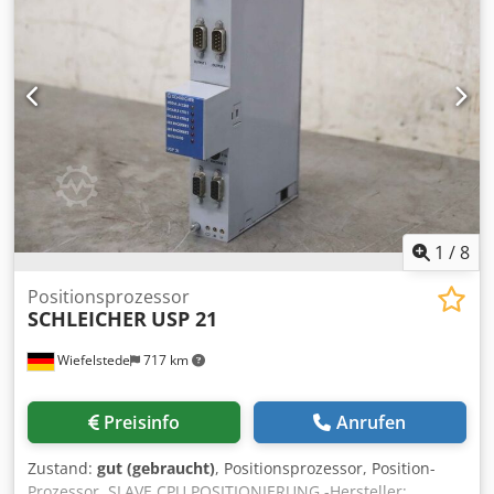
1
/
8
Positionsprozessor
SCHLEICHER
USP 21
Wiefelstede
717 km
Preisinfo
Anrufen
Zustand:
gut (gebraucht)
, Positionsprozessor, Position-
Prozessor, SLAVE CPU POSITIONIERUNG -Hersteller: