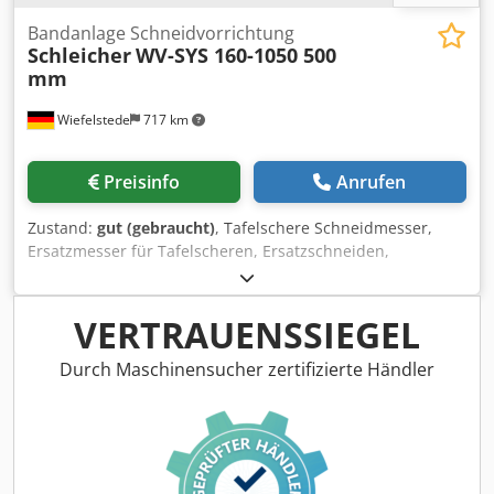
Bandanlage Schneidvorrichtung
Schleicher
WV-SYS 160-1050 500
mm
Wiefelstede
717 km
Preisinfo
Anrufen
Zustand:
gut (gebraucht)
, Tafelschere Schneidmesser,
Ersatzmesser für Tafelscheren, Ersatzschneiden,
Schneidmesser, Scherenmesser, Bandanlage
Schneidvorrichtung -Hersteller: Schleicher,
Schneidvorrichtung aus Bandanlage WV-SYS 160-1050
VERTRAUENSSIEGEL
Codpfx Agjg I D Ngokerf -Schnittbreite: max. 900 mm -
Abmessung: 1400/165/H785 mm -Gewicht ges.: 300 kg
Durch Maschinensucher zertifizierte Händler