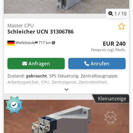
1
/
10
Master CPU
Schleicher
UCN 31306786
EUR 240
Wiefelstede
717 km
Festpreis zzgl. MwSt.
Anfragen
Anrufen
Zustand:
gebraucht
, SPS Steuerung, Zentralbaugruppe,
Arbeitsspeicher, CPU, Zentralgerät, Zentraleinheit,
Kompaktgerät, Kompakt-CPU, Central Processing Unit -
Hersteller: Schleicher, Master CPU Central Processing Unit
Kleinanzeige
-Typ: UCN 31306786 -Anzahl: 1x Modul vorhanden
Crjdpfxeqku Nfo Agksf -Abmessungen: 150/35/H200 mm -
Gewicht: 0,6 kg