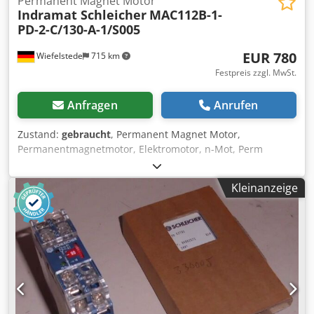
Permanent Magnet Motor
Indramat Schleicher
MAC112B-1-
PD-2-C/130-A-1/S005
EUR 780
Wiefelstede
715 km
Festpreis zzgl. MwSt.
Anfragen
Anrufen
Zustand:
gebraucht
, Permanent Magnet Motor,
Permanentmagnetmotor, Elektromotor, n-Mot, Perm
Magnet Motors, Servomotor, Permanentmagnet
Hauptantriebsmotor -Hersteller: Indramat, Motor aus
Kleinanzeige
Bearbeitungszentrum Schleicher WV-SYS 160-1050 -Typ:
MAC112B-1-PD-2-C/130-A-1/S005 -Drehzahl: 1500 U/min
Csdpfxog Ehakj Agkjrf -Bremse: 14 Nm DC 24 V -Welle: Ø 32
x 60 mm -Anzahl: 2x Motoren vorhanden -Preis: pro Stück -
Abmessungen: 550/210/H250 mm -Gewicht: 38 kg