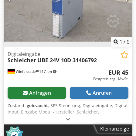
1
/
6
Digitaleingabe
Schleicher
UBE 24V 10D 31406792
EUR 45
Wiefelstede
717 km
Festpreis zzgl. MwSt.
Anfragen
Anrufen
Zustand:
gebraucht
, SPS Steuerung, Digitaleingabe, Digital
Input, Eingabe Modul -Hersteller: Schleicher,
Digitaleingabe Digital Input 24VDC -Typ: UBE 24V 10D
31406792 Crodpfjqku I Nox Agksf -Anzahl: 3x Modul
Kleinanzeige
vorhanden -Preis: pro Stück -Abmessungen: 150/35/H200