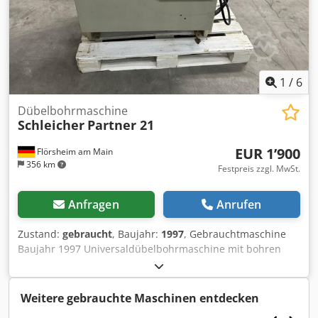
Zwischenwalzen, 117 Stützwalzen - Schlaufenbrücke
Crsdpfezrpu Eex Agkjf - Walzenvorschub Fabrikat
Schleicher, Typ WV-SYS-A 160-2000
1
/
6
Dübelbohrmaschine
Schleicher
Partner 21
EUR 1’900
Flörsheim am Main
356 km
Festpreis zzgl. MwSt.
Anfragen
Anrufen
Zustand:
gebraucht
, Baujahr:
1997
, Gebrauchtmaschine
Baujahr 1997 Universaldübelbohrmaschine mit bohren
von unten schwerer Gußtisch pneumatische
Schwenkeinrichtung; mühelose Umstellung von vertikal
auf horizontal oder auf einen beliebigen Gehrungswinkel
Weitere gebrauchte Maschinen entdecken
Bohraggregat mit digitaler Positionierung für die 0-Kanten-