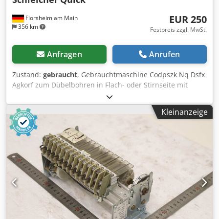
EUR 250
Flörsheim am Main
356 km
Festpreis zzgl. MwSt.
Anfragen
Anrufen
Zustand:
gebraucht
, Gebrauchtmaschine Codpszk Nq Dsfx
Agkorf zum Dübelbohren in Flach- oder Stirnseite mit
rollengelagerten Bohrwelle mit Konusklauenkupplung
Antrieb durch jede Handbohrmaschine Arbeitsbreite 650
Kleinanzeige
mm mit 7 Bohrwellen schwenkbarer Bohrbalken 0° - 45°
-90° Einspannhöhe 80 mm kleinster Bohrlochabstand 30
mm Verfügbarkeit: kurzfristig Lagerort: Flörsheim