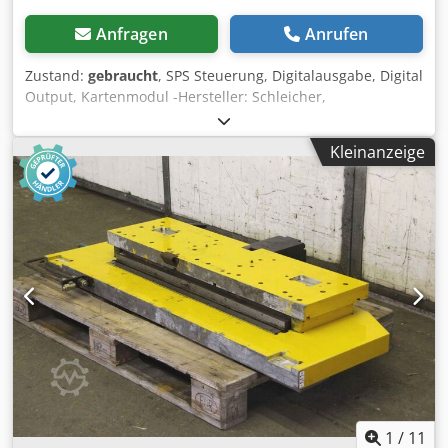
Anfragen
Anrufen
Zustand:
gebraucht
, SPS Steuerung, Digitalausgabe, Digital
Output, Kartenmodul -Hersteller: Schleicher,
Digitalausgabe Digital Output 24VDC/2A -Typ: UBA R
31406798 -Anzahl: 1x Modul vorhanden -Preis: pro Stück -
Kleinanzeige
Abmessungen: 150/35/H200 mm Crsdsqku Nbopfx Agkjf -
Gewicht: 0,6 kg/St
1
/
11