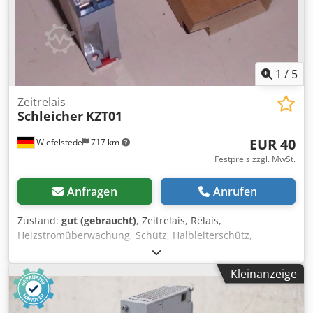
1
/
5
Zeitrelais
Schleicher
KZT01
EUR 40
Wiefelstede
717 km
Festpreis zzgl. MwSt.
Anfragen
Anrufen
Zustand:
gut (gebraucht)
, Zeitrelais, Relais,
Heizstromüberwachung, Schütz, Halbleiterschütz,
Contactor Crsdpfx Agob A Rxzoksf -Typ: KZT01 -5-100 s -
Preis: pro Stück -Anzahl: 5x vorhanden -Gewicht: 0,2 kg
Kleinanzeige