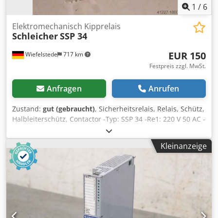
1
/
6
Elektromechanisch Kipprelais
Schleicher
SSP 34
EUR 150
Wiefelstede
717 km
Festpreis zzgl. MwSt.
Anfragen
Anrufen
Zustand:
gut (gebraucht)
, Sicherheitsrelais, Relais, Schütz,
Halbleiterschütz, Contactor -Typ: SSP 34 -Re1: 220 V 50 AC -
Re2: 220 V 50 AC -500 W max. 380 V max. 6 A max. -Anzahl:
1 Stück vorhanden Csdjb A S Naspfx Agkorf -Gewicht: 0,7
Kleinanzeige
kg