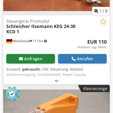
1
/
9
Steuergerät Promodul
Schleicher Ilsemann
KEG 24-30
KCD 1
EUR 110
Wiefelstede
717 km
Festpreis zzgl. MwSt.
Anfragen
Anrufen
Zustand:
gebraucht
, CNC Steuerung, Netzteil,
Stromversorgung, Schaltnetzteil, Power Supply,
Servomodul, Steuergerät, Promodul -Hersteller: Schleicher,
Steuergerät Promodul aus Verpackungsmaschine Ilsemann
Kleinanzeige
KCD 1 -Typ: KEG 24-30 -Abmessung: 600/145/H180 mm
Credpfx Ajrfztwjgkjf -Gewicht: 7,7 kg