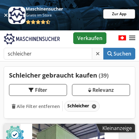
Maschinensucher
Zur App
Gratis im Store
Verkaufen
Suchen
Schleicher gebraucht kaufen
(39)
Filter
Relevanz
Schleicher
Alle Filter entfernen
Kleinanzeige