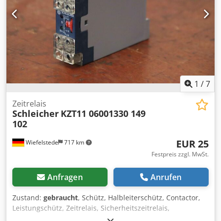
1
/
7
Zeitrelais
Schleicher
KZT11 06001330 149
102
EUR 25
Wiefelstede
717 km
Festpreis zzgl. MwSt.
Anfragen
Anrufen
Zustand:
gebraucht
, Schütz, Halbleiterschütz, Contactor,
Leistungschütz, Zeitrelais, Sicherheitszeitrelais,
Sicherheitssteuerung, , Motorschütz, Hifsschütz