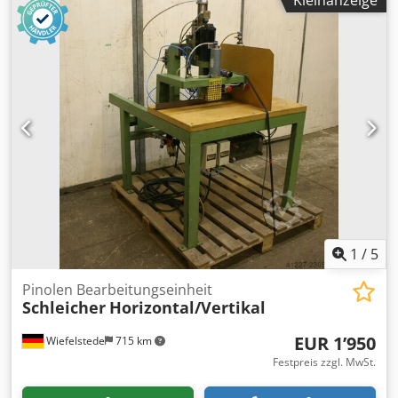
Kleinanzeige
.Pneumatischer Druck .Arbeit realisiert, indem Sie die
Taste Einheit der Rest in der automatischen .Wahl der
Einheiten möglich jede einzelne oder alle der
Geschwindigkeit und Tiefe des Bohrens die Möglichkeit
der Einstellung .Maschine nach großen Renovierung .Neue
Elektrik und Fahrer .Nettopreis Mehrwertsteuer Rechnung
Garantiejahr .Die Maschine kann zusätzlich mit Linealen
Stoßstangen Drücke und Bohrköpfe von jedem Abstand
ausgestattet werden. Credpfst Ndznox Agksf
1
/
5
Pinolen Bearbeitungseinheit
Schleicher
Horizontal/Vertikal
EUR 1’950
Wiefelstede
715 km
Festpreis zzgl. MwSt.