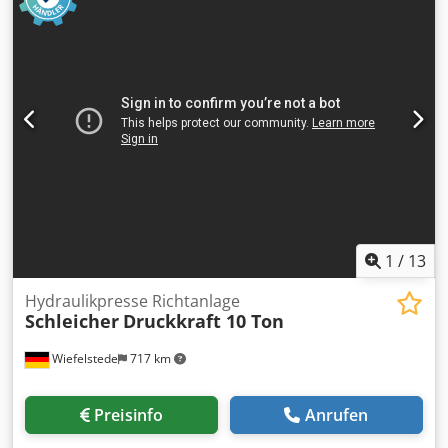
mm -Gewicht: 0,5 kg/St.
1
/
13
Hydraulikpresse Richtanlage
Schleicher
Druckkraft 10 Ton
Wiefelstede
717 km
Preisinfo
Anrufen