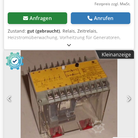
Festpreis zzgl. MwSt.
Anfragen
Anrufen
Zustand:
gut (gebraucht)
, Relais, Zeitrelais,
Heizstromüberwachung, Vorheitzung für Generatoren,
Schütz, Halbleiterschütz, Contactor -T: 1,5-30 sec Crjdpsb A
Sklefx Agkef -U: AC/DC 24 V 50-60 Hz -Preis: pro Paket -
Kleinanzeige
Anzahl: 7x Vorhanden -Gewicht: 0,2 kg