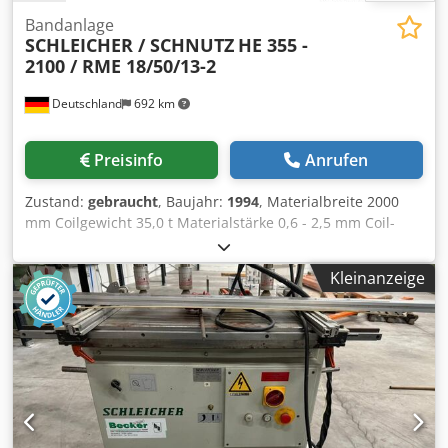
Bandanlage
SCHLEICHER / SCHNUTZ
HE 355 -
2100 / RME 18/50/13-2
Deutschland
692 km
Preisinfo
Anrufen
Zustand:
gebraucht
, Baujahr:
1994
, Materialbreite 2000
mm Coilgewicht 35,0 t Materialstärke 0,6 - 2,5 mm Coil-
Innendurchmesser - 610 mm Coil-Außendurchmesser 900
- 1900 mm Materialquerschnitt 1600 x 2,5 mm² Anzahl der
Kleinanzeige
Richtwalzen 13 Richtwalzendurchmesser 50 mm
Geschwindigkeit 0 - 60 m/min Antriebsleistung 81,0 + kW
Gewicht der Richtmaschine 14,5 t Bandanlage bestehend
aus: - Abwickelhaspel Fabrikat Schleicher, Typ HE 355 -
2100 mit Hilfsantrieb, Andrückvorrichtung, verfahrbar -
Coil-Ladestuhl - Abzugsvorrichtung Fabrikat Schleicher -
Schopfschere - Richtmaschine Fabrikat Schnutz, Typ RME
18/50/13-2000 TZ mit stufenlos regelbarem Antrieb, 30