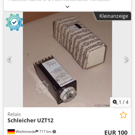
SCHLEICHER, Positionierbaugruppe 2 Achsen -Typ: USP21 -
Nr.: 31506913-310 -Anzahl: 2x Modul vorhanden -Preis: pro
Kleinanzeige
Stück -Abmessungen: 150/35/H200 mm -Gewicht: 0,6 kg/St.
Cedpfxeymltbs Agkjrf
1
/
4
Relais
Schleicher
UZT12
EUR 100
Wiefelstede
717 km