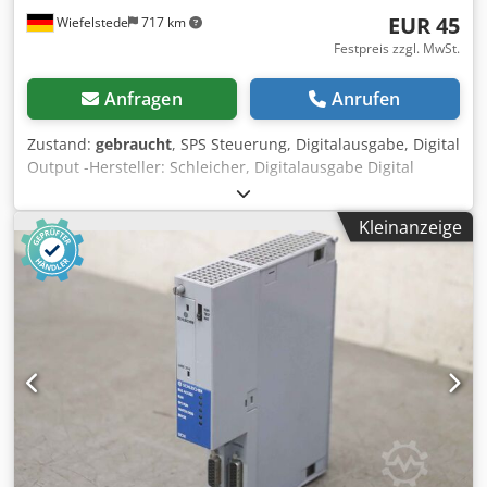
EUR 45
Wiefelstede
717 km
Festpreis zzgl. MwSt.
Anfragen
Anrufen
Zustand:
gebraucht
, SPS Steuerung, Digitalausgabe, Digital
Output -Hersteller: Schleicher, Digitalausgabe Digital
Output 24VDC/2A -Typ: UBA 2A 31407502 -Anzahl: 2x
Modul vorhanden -Preis: pro Stück Csdpfeqku I Tox Agkorf
Kleinanzeige
-Abmessungen: 150/35/H200 mm -Gewicht: 0,5 kg/St