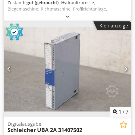
Zustand:
gut (gebraucht)
, Hydraulikpresse,
Biegemaschine, Richtmaschine, Profilrichtanlage,
Bandrichtmaschine, Band-Richtgerät, Wellenricht-Anlage,
kombinierte Biegemaschine-Richtpresse,
Kleinanzeige
Profilbiegemaschine, Biegemaschine, Flacheisenbieger,
horizontale Biege-/Richtpresse, Horizontalbiegemaschine -
Hydraulikpresse: Richtanlage Richtmaschine
Profilrichtanlage mit Rollenbahn -Druckkraft: 10 Ton -
Druck: max 100 bar Cedpfxjvgu Hao Agkerf -Rollenbahnen:
2x 1000/170/H1110 mm / Rollen Ø 56 x 140 mm -
Transportabmessungen: 1335/1220//H1470 mm -Gewicht:
807 kg
1
/
7
Digitalausgabe
Schleicher
UBA 2A 31407502