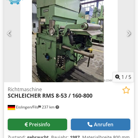
1
/
5
Richtmaschine
SCHLEICHER
RMS 8-53 / 160-800
Eislingen/Fils
237 km
Preisinfo
Anrufen
Zustand:
gebraucht
, Baujahr:
1987
, Materialbreite 800 mm