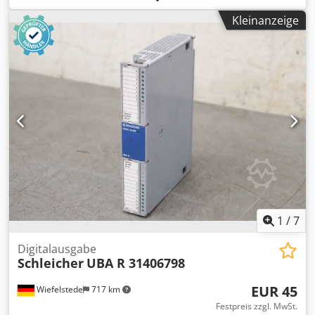
Codpjtvhthsfx Agkjrf -Hersteller: Schleicher, Zeitrelais -Typ:
Kleinanzeige
KZT11 .: 06001330 149 102 -Anzahl: 3 Stück Reiais
vorhanden -Preis: pro Stück -Abmessung: 100/25/H75 mm -
Gewicht: 0,1 kg/St.
1
/
7
Digitalausgabe
Schleicher
UBA R 31406798
EUR 45
Wiefelstede
717 km
Festpreis zzgl. MwSt.