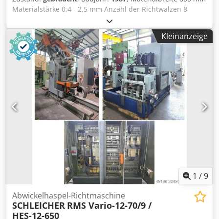
Materialstärke 0,4 - 2,5 mm Anzahl der Richtwalzen 8
Richtwalzendurchmesser 53 mm Anzahl der
Einzugswalzen 2 Einzugswalzendurchmesser 160 mm
Kleinanzeige
Materialstärke bei 800 mm Materialbreite (Niro) 0,6 mm
Materialstärke bei 800 mm Materialbreite (Stahl) 1,0 mm
Materialstärke bei 150 mm Materialbreite (Niro) 2,5 mm
Materialquerschnitt 975 mm² Geschwindigkeit - 35 m/min
Antriebsleistung 2,1 kW Crjdpfezrpufjx Agkef Gewicht 7,0 t
Raumbedarf (BxTxH) 2,0 x 2,0 x 2,3 m Richtmaschine RM 8-
53/160-800 mit stufenlos regelbarem Antrieb, Richtwalzen
angetrieben, Stützwalzen, Richtstuhl hydraulisch lüftbar,
motorischer Walzenstuhlverstellung, hydraulischem
Einführkeil, Bandseitenführung am Einlauf
1
/
9
Abwickelhaspel-Richtmaschine
SCHLEICHER
RMS Vario-12-70/9 /
HES-12-650