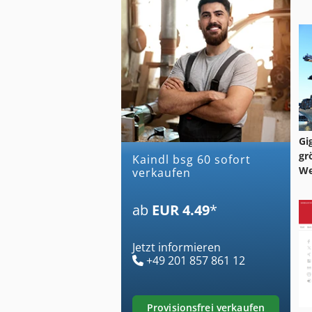
Gi
gr
kaindl bsg 60 sofort
We
verkaufen
ab
EUR 4.49
*
Jetzt informieren
+49 201 857 861 12
provisionsfrei verkaufen