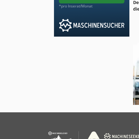
De
*pro Inserat/Monat
di