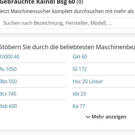
Gebrauchte Kaindl Bsg 60
(0)
Jetzt Maschinensucher komplett durchsuchen mit mehr als
Stöbern Sie durch die beliebtesten Maschinenbe
10000 40
Gkt 60
As 1050
Gl 172
Bbs 550
Hsc 20 Linear
Bcs 745
Idx 23
Bsb 600
Ka 77
Mehr anzeigen
Da 160
Kf 65
Dsd 201
Kgs 1670