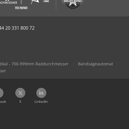
44 20 331 800 72
tikal - 700-999mm Raddurchmesser
Bandsägeautomat
ser
book
X
LinkedIn