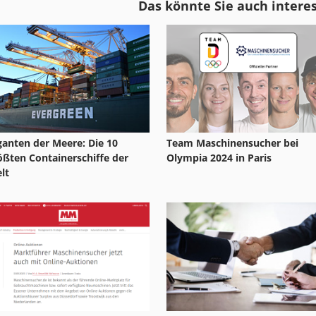
Das könnte Sie auch intere
Fngj 20
Kgt 550
Ga 90 Vsd
Kps 600 20 Esc
ganten der Meere: Die 10
Team Maschinensucher bei
ößten Containerschiffe der
Olympia 2024 in Paris
lt