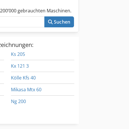
 200’000 gebrauchten Maschinen.
Suchen
zeichnungen:
Ks 205
Kx 121 3
Kölle Kfs 40
Mikasa Mtx 60
Ng 200
Si 68
Vahle Ksl 4 60