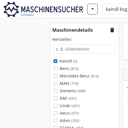
Schweiz
Maschinendetails
Hersteller:
Kaindl
(0)
Benz
(813)
Mercedes-Benz
(813)
MAN
(774)
Siemens
(688)
DAF
(431)
Linde
(431)
Iveco
(377)
Volvo
(350)
SCANIA