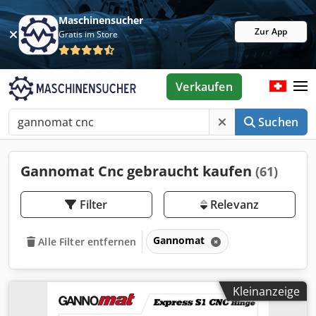
Maschinensucher
Zur App
Gratis im Store
Verkaufen
Suchen
Gannomat Cnc gebraucht kaufen
(61)
Filter
Relevanz
Gannomat
Alle Filter entfernen
Kleinanzeige