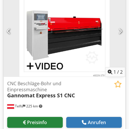
1
/
2
CNC Beschläge-Bohr und
Einpressmaschine
Gannomat
Express S1 CNC
Telfs
225 km
Preisinfo
Anrufen