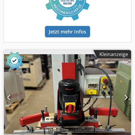
Ausstattung:Protec 571 Profit HSK63F mit 3-fach
MagazinRollentisch 765 mm (Y-Achse), klappbar, für
Maschinenvorderseite, Breite 500 mm Rollentisch 765 mm
(Y-Achse), klappbar, für Maschinenrückseite, Breite 500
Jetzt mehr Infos
mm Hilfsanschlag 600 mm mit integrierten Rollen für
Rollentische Zusatz-Sicherheitseinrichtung über
LamellenvorhangVoraussetzung für horizontale Fräsungen
für Lamello P-System(ohne Werkzeuge für Lamello P-
Kleinanzeige
System)Bohrersatz für Protec Schaft ø 10 mm mit
Spannfläche (JSO) 1 HW-Dachspitzenbohrer 5x70mm (NL
35mm), LI # 30566-5-05035-L3 HW-Dübelbohrer 5x70mm
(NL 35mm), RE #30540-5-05035-R4 HW-Dübelbohrer
5x70mm (NL 35mm), LI #30540-5-05035-L3 HW-
Dübelbohrer 8x70mm (NL 35mm), RE #30540-5-08035-R 5
HW-Dübelbohrer 8x70mm (NL 35mm), LI #30540-5-08035-
L2 HW-Dübelbohrer 10x70mm (NL 35mm), LI #30540-5-
10035-L1 HW-Topfbohrer 15x70mm (NL 35mm), LI #30300-
5-15070-L1 HW-Topfbohrer 20x70mm (NL 35mm), RE
#30300-5-20070-R1 HW-Topfbohrer 35x70mm (NL 35mm),
RE #30300-5-35070-R HW-Nutfräser ø 125/30 mm
Nutfräserbreite (SB) 4,0 mm, Z=12, LI, LeitzNur für