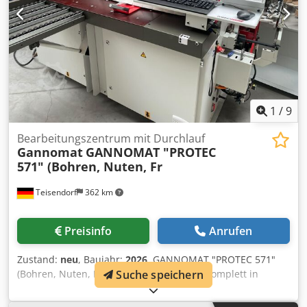
1
/
9
Bearbeitungszentrum mit Durchlauf
Gannomat
GANNOMAT "PROTEC
571" (Bohren, Nuten, Fr
Teisendorf
362 km
Preisinfo
Anrufen
Zustand:
neu
, Baujahr:
2026
, GANNOMAT "PROTEC 571"
(Bohren, Nuten, Fräsen) Grundmaschine komplett in
Suche speichern
Standardausführung für Bohren und Nuten inklusive:
Zusatz-Sicherheitseinrichtung über Lamellenvorhang -