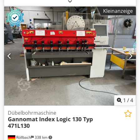
mit:- Dübelzuführung über elektronischen
Schwingförderer - Automatische Dübellängen- und
Kleinanzeige
Dübeldurchmesserkontrolle- Vollautomatische
Elektroniksteuerung mit ProgrammwahlschalterSPUELEN-
LEIMEN-LEIMEN/EINTREIBEN- 8-stufiger
Leimmengenwahlschalter mittels Zeitvorwahl
durchElektroniksteuerung - Geschlossenes Leimsystem mit
6 bar Leimdruck über Leimdüsefür Leime mit einer
Viskosität von 150 bis 350 mPas- Wahlschalter
LEIM/WASSER zum Spülen des Leimsystems- Kontrollampe
für Leimrestmengenanzeige im Leimbehälter- 1
Edelstahlbehälter für 5 kg Leim sowie- 1 Edelstahlbehälter
für 5 l Wasser zum Spüleninkl. 1 Pistole für Dübel Ø mm
Dübellänge 25 - 50 mm voreingestellt auf 35mm
Eintreibüberstand 7 - 20 mm Lagerort: Nattheim Crjdozktq
Ijpfx Aizof
1
/
4
Dübelbohrmaschine
Gannomat
Index Logic 130 Typ
471L130
Röllbach
338 km