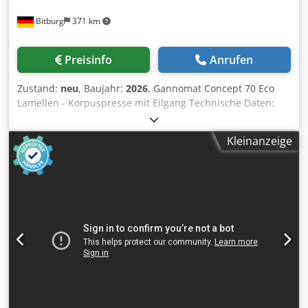
Bitburg
371 km
Preisinfo
Anrufen
Zustand:
neu
, Baujahr:
2026
, Gannomat Concept 70 Eco
Lamellen - Korpuspresse mit Eilgang Technische Daten:
Lamellen-Korpuspresse aus unserer Ausstellung;
Arbeitsbereich: Breite von 150 - 2.500mm , Hoehe von 150 -
Kleinanzeige
1.400mm; Tiefe 700mm; - Lamellen-Pressbalken oben mit 6
Elementen, Lamellen Pressbalken seitlich mit 5 Elementen
- Lamellen-Pressbalken mit praxisbewährten
Toleranzausgleich für dicht verprasste
Korpusverbindungen - Gegendruckflächen sind 40 mm
starke, beschichtete durchgehende Auflageplatten - Die
Presskraft der Pressbalken ist durch 2 Potentiometer
stufenlos elektronisch geregelt und über
Frequenzumformer eingestellt daher ist die
Drehmomentübertragung absolut verschleißfrei. -
Presskraft für Horizontal-Pressbalken min. 500 daN (kg) bis
stufenlos max. 2200 daN (kg) - Presskraft für Vertikal-