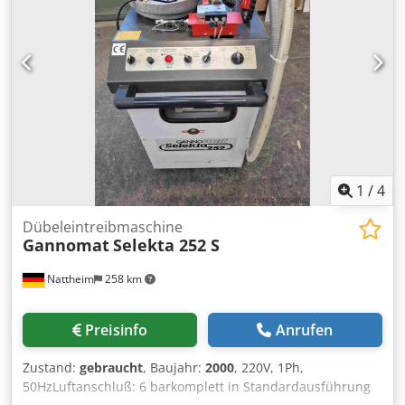
1 Stk Set für Reihenbohren im System Codpfsxnlfljx Aizorf
Nattheim Csdpfx Aisy Dd I Hozerf
1
/
4
Dübeleintreibmaschine
Gannomat
Selekta 252 S
Nattheim
258 km
Preisinfo
Anrufen
Zustand:
gebraucht
, Baujahr:
2000
, 220V, 1Ph,
50HzLuftanschluß: 6 barkomplett in Standardausführung