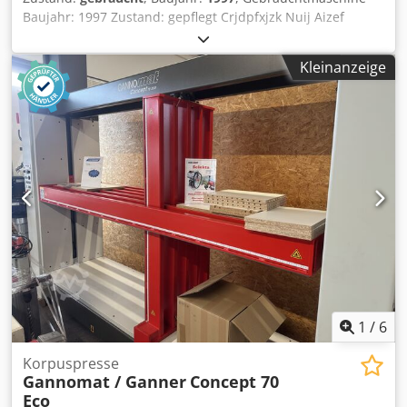
Baujahr: 1997 Zustand: gepflegt Crjdpfxjzk Nuij Aizef
Ausstattung und technische Daten: - Anzahl Bohrspindeln:
21 Stk. in 32 mm- Teilung - Bohrrichtung: von unten &
Kleinanzeige
stirnseitig - Schwenkung: 0-90 Grad von per Handrad -
Pneumatische Materialspanner: 3 Stk. - Durchlass: max.
100 mm in Höhe und max. 640 mm in Breite - Motor: 1,5
kW - Durchmesser Absaugung: 120 mm - Inkl. einer
Vielzahl von Anschlägen (siehe Bilder) Verfügbarkeit:
kurzfristig Lagerort: Röllbach
1
/
6
Korpuspresse
Gannomat / Ganner
Concept 70
Eco