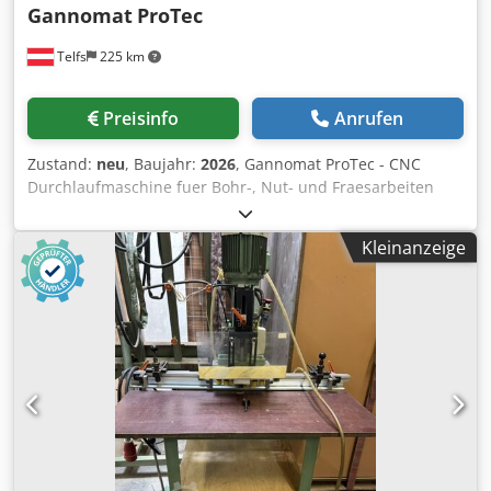
Gannomat
ProTec
Telfs
225 km
Preisinfo
Anrufen
Zustand:
neu
, Baujahr:
2026
, Gannomat ProTec - CNC
Durchlaufmaschine fuer Bohr-, Nut- und Fraesarbeiten
Kurzvorstellung: • Kleiner Platzbedarf, unter 3,3 m2 •
Große (1000 x 5600 x 60 mm) und kleine (60 x 250 x 6 mm)
Kleinanzeige
Werkstückabmessungen • Werkstückschonende
Bearbeitung durch Luftdüsen • Präzision über Doppel-
Laser-Vermessung und Werkstückbegradigung • Schnelle
Bearbeitung durch 21/23 Bohrspindeln • 21/23
Bohrspindeln für keine Rüstzeiten • Stabiles Nutaggregat
bis 8,3 mm Sägeblattbreite • Starkes Fräsaggregat 5,5 kW
(S1), Option • Automatischer Werkzeugwechsler für
Fräsaggregat, Option CNC gesteuertes BOHREN, NUTEN,
FRAeSEN auf unter 3,3m2 mit hoher
Verarbeitungspraezision und Ruestzeit Null, dies steht
fuer die GANNOMAT ProTec. TECHNIK: Das massive