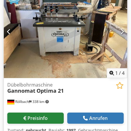
kW, 2800 Upm - mit Anschlagstangen Verfügbarkeit:
kurzfristig Lagerort: 63934 Röllbach
1
/
4
Dübelbohrmaschine
Gannomat
Optima 21
Röllbach
338 km
Preisinfo
Anrufen
Zustand:
gebraucht
, Baujahr:
1997
, Gebrauchtmaschine