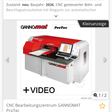
Zustand:
neu
, Baujahr:
2026
, CNC gesteuerter Bohr- und
Beschlagsetzautomat mit Magazin zur automatischen
Verarbeitung von Topfbänder und Montageplatten.
Robustheit, Langlebigkeit und einfache Bedienung
Kleinanzeige
zeichnen unsere automatischen CNC gesteuerten Bohr-
und Montageautomaten aus. Kurzvorstellung: • CNC
gesteuerte Topfbandbohr- und Einpressautomat für hohe
Kapazität Crsdpfx Aisdx A U Hozsf • Flexibiliät durch die
CNC-Steuerung • Massive und robuste Bohraggregate von
GANNOMAT • Einpressmatrize aus Stahl für eine lange
Lebensdauer • Massivholzbohren mit standardmäßigem
1,5 kW Motor • Sicherheitssteuerung mit Metalldetektor
(Option)
1
/
2
CNC Bearbeitungszentrum GANNOMAT
ProTec