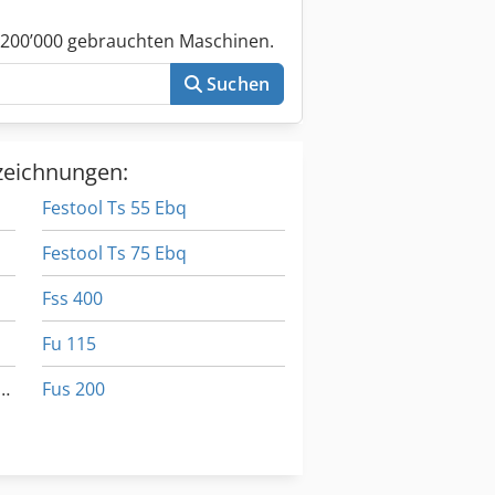
 200’000 gebrauchten Maschinen.
Suchen
zeichnungen:
Festool Ts 55 Ebq
Festool Ts 75 Ebq
Fss 400
Fu 115
Kantenanleimer Conturo Ka 65 Set
Fus 200
Steinel Hl 1400 S
Stoll R 1400 S