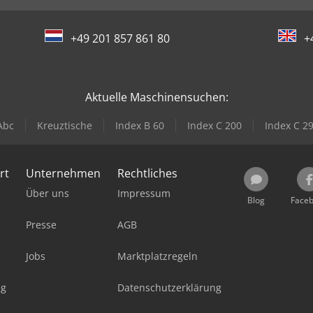
+49 201 857 861 80
+
Aktuelle Maschinensuchen:
Abc
Kreuztische
Index B 60
Index C 200
Index C 2
rt
Unternehmen
Rechtliches
Über uns
Impressum
Blog
Face
Presse
AGB
Jobs
Marktplatzregeln
ag
Datenschutzerklärung