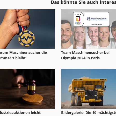
Das könnte Sie auch intere
Festool Atf 55
Festool Of 1010 Ebq
Festool Basis Plus
Festool Sym 70 E
rum Maschinensucher die
Team Maschinensucher bei
mmer 1 bleibt
Olympia 2024 in Paris
Bildergalerie: Die 10 mächtigs
dustrieauktionen leicht