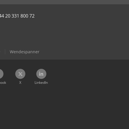
44 20 331 800 72
9
Wendespanner
book
X
LinkedIn