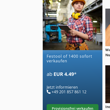
Wa
Nu
festool of 1400 sofort
verkaufen
ab
EUR 4.49
*
Jetzt informieren
+49 201 857 861 12
In
provisionsfrei verkaufen