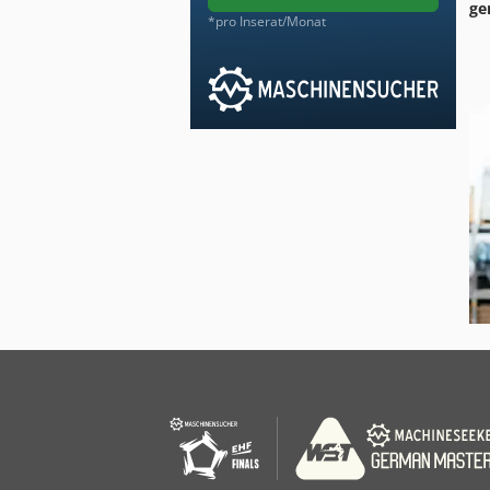
ge
*pro Inserat/Monat