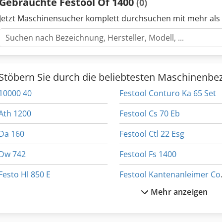
Gebrauchte Festool Of 1400
(0)
Jetzt Maschinensucher komplett durchsuchen mit mehr als
Stöbern Sie durch die beliebtesten Maschinenbe
10000 40
Festool Conturo Ka 65 Set
Ath 1200
Festool Cs 70 Eb
Da 160
Festool Ctl 22 Esg
Dw 742
Festool Fs 1400
Festo Hl 850 E
Festool 
Mehr anzeigen
Festo Of 900
Festool Kapex Ks 120
Festo Za 101
Festool Ks 120 Eb