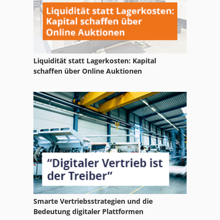
Festool Kantenanleimer Conturo Ka 65 Set
Festool Kapex Ks 120
Festool Of 1010 Ebq
Liquidität statt Lagerkosten: Kapital
Festool Of 1400
schaffen über Online Auktionen
Festool Sym 70 E
Festool Ts 55 Ebq
Festool Ts 75 Ebq
Fs 520
Ks 205
Kx 121
Smarte Vertriebsstrategien und die
Sac Ts 120
Bedeutung digitaler Plattformen