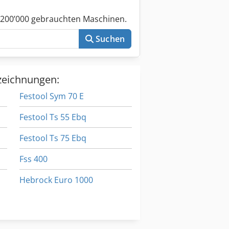
 200’000 gebrauchten Maschinen.
Suchen
zeichnungen:
Festool Sym 70 E
Festool Ts 55 Ebq
Festool Ts 75 Ebq
Fss 400
Hebrock Euro 1000
Kantenanleimer Conturo Ka 65 Set
Holke F 10 V
Weeke Bst 100