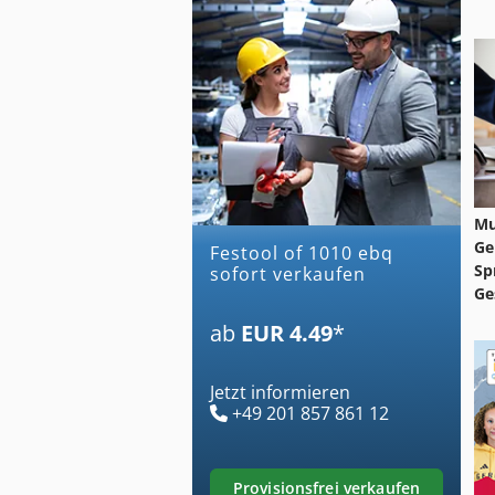
Mu
Ge
festool of 1010 ebq
Sp
sofort verkaufen
Ge
ab
EUR 4.49
*
Jetzt informieren
+49 201 857 861 12
provisionsfrei verkaufen