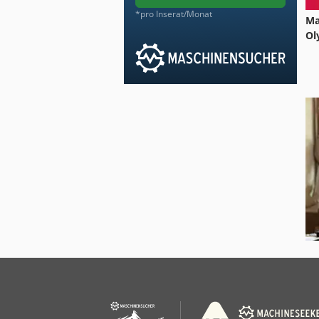
*pro Inserat/Monat
Ma
Ol