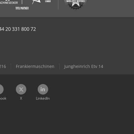
44 20 331 800 72
216
Frankiermaschinen
Jungheinrich Etv 14
book
X
LinkedIn