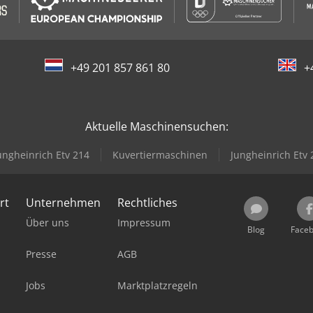
+49 201 857 861 80
+
Aktuelle Maschinensuchen:
ungheinrich Etv 214
Kuvertiermaschinen
Jungheinrich Etv 
rt
Unternehmen
Rechtliches
Über uns
Impressum
Blog
Face
Presse
AGB
Jobs
Marktplatzregeln