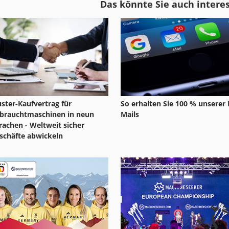
Das könnte Sie auch intere
Festo Za 101
Festool Ks 120 Eb
Festool Atf 55
Festool Of 1400
ster-Kaufvertrag für
So erhalten Sie 100 % unserer 
brauchtmaschinen in neun
Mails
rachen - Weltweit sicher
schäfte abwickeln