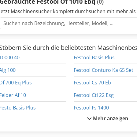
Gebrauchte Festool Of 1010 Ebq
(0)
Jetzt Maschinensucher komplett durchsuchen mit mehr als
Stöbern Sie durch die beliebtesten Maschinenbe
10000 40
Festool Basis Plus
Alg 100
Festool Conturo Ka 65 Set
Df 700 Eq Plus
Festool Cs 70 Eb
Felder Af 10
Festool Ctl 22 Esg
Festo Basis Plus
Festool Fs 1400
Mehr anzeigen
Festo Hl 850 E
Festool 
Festo Of 900
Festool Kapex Ks 120