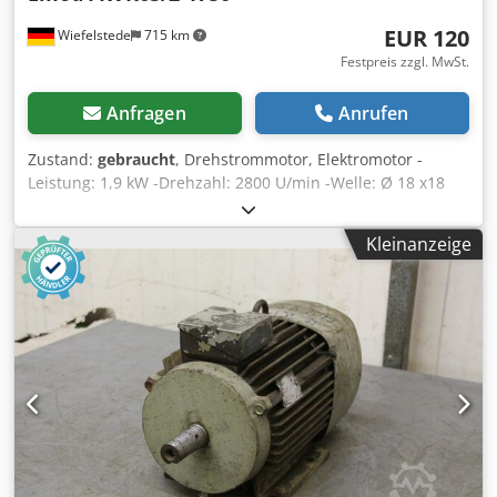
EUR 120
Wiefelstede
715 km
Festpreis zzgl. MwSt.
Anfragen
Anrufen
Zustand:
gebraucht
, Drehstrommotor, Elektromotor -
Leistung: 1,9 kW -Drehzahl: 2800 U/min -Welle: Ø 18 x18
mm -Bauform: B14 -Schutzart: IP54 -Abmessungen:
355/115/H150 mm Crjdofim Sfjpfx Afusf -Gewicht: 15 kg
Kleinanzeige