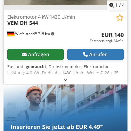
1
/
4
Elektromotor 4 kW 1430 U/min
VEM
DH 544
EUR 140
Wiefelstede
715 km
Festpreis zzgl. MwSt.
Anfragen
Anrufen
Zustand:
gebraucht
, Drehstrommotor, Elektromotor -
Leistung: 4,0 kW -Drehzahl: 1430 U/min -Welle: Ø 28 x 65
mm -Bauform B3 -Abmessungen: 430/300/H265 mm
Crsdpfxof D Tmro Afusf -Gewicht: 67 kg
Inserieren Sie jetzt ab EUR 4.49
*