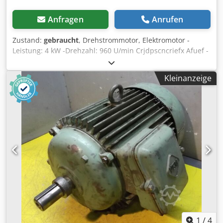
Anfragen
Anrufen
Zustand:
gebraucht
, Drehstrommotor, Elektromotor -
Leistung: 4 kW -Drehzahl: 960 U/min Crjdpscncriefx Afuef -
Welle: Ø 38 mm -Bauform: B3 -Schutzart: IP 54 -
Abmessungen: 490/325/H270 mm -Gewicht: 71 kg
Kleinanzeige
1
/
4