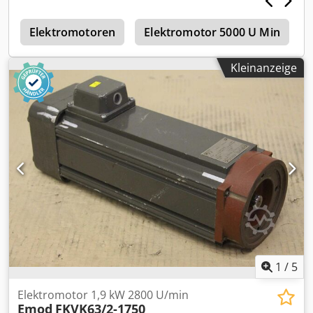
r
Elektromotoren
Elektromotor 5000 U Min
Kleinanzeige
1
/
5
Elektromotor 1,9 kW 2800 U/min
Emod
FKVK63/2-1750