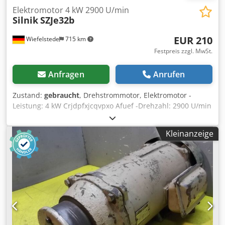
Elektromotor 4 kW 2900 U/min
Silnik
SZJe32b
EUR 210
Wiefelstede
715 km
Festpreis zzgl. MwSt.
Anfragen
Anrufen
Zustand:
gebraucht
, Drehstrommotor, Elektromotor -
Leistung: 4 kW Crjdpfxjcqvpxo Afuef -Drehzahl: 2900 U/min
-Welle: Ø 28 mm -Bauform: B3 -Schutzart: IP 44 -
Abmessungen: 410/250/H270 mm -Gewicht: 40 kg
Kleinanzeige