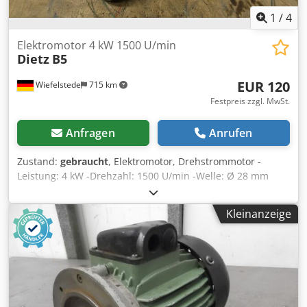
1
/
4
Elektromotor 4 kW 1500 U/min
Dietz
B5
EUR 120
Wiefelstede
715 km
Festpreis zzgl. MwSt.
Anfragen
Anrufen
Zustand:
gebraucht
, Elektromotor, Drehstrommotor -
Leistung: 4 kW -Drehzahl: 1500 U/min -Welle: Ø 28 mm
Crsdpfx Afjcwqdpeusf -Bauform: B5 -Schutzart: - -
Abmessungen: 380/300/H250 mm -Gewicht: 38 kg
Kleinanzeige