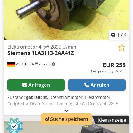
1
/
4
Elektromotor 4 kW 2895 U/min
Siemens
1LA3113-2AA41Z
EUR 255
Wiefelstede
715 km
Festpreis zzgl. MwSt.
Anfragen
Anrufen
Zustand:
gebraucht
, Drehstrommotor, Elektromotor
Codpfodlw Dwsx Afuorf -Leistung: 4 kW -Drehzahl: 2895
U/min -Welle: Ø 35 x 90 mm -Bauform: B5 -Schutzart: IP 44
-Abmessungen: 450/300/H250 mm -Gewicht: 42 kg
Suche speichern
Kleinanzeige