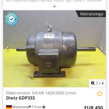
von Zapfenschläger Fabrikat: Harbs Typ: ZSMV/2 -inklusive:
Sägeblatt- Aufnahme -Leistung: 4 kW -Drehzahl: 2880
U/min -Bauform: B3 -Schutzart: IP 54 -Abmessungen:
Kleinanzeige
470/216/H165 mm -Gewicht: 36 kg Credjdwf Thepfx Afuef
1
/
4
Elektromotor 3/4 kW 1420/2830 U/min
Dietz
GDP333
EUR 450
Wiefelstede
715 km