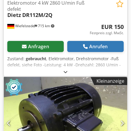
Elektromotor 4 kW 2860 U/min Fuß
defekt
Dietz
DR112M/2Q
EUR 150
Wiefelstede
715 km
Festpreis zzgl. MwSt.
Anfragen
Anrufen
Zustand:
gebraucht
, Elektromotor, Drehstrommotor -Fuß
defekt, siehe Foto -Leistung: 4 kW -Drehzahl: 2860 U/min -
Welle: Ø 28 x 60 mm -Bauform: B35 -Schutzart: IP 54 -
Abmessungen: 380/250/H270 mm -Gewicht: 30 kg
Kleinanzeige
Cedpfodzzhgsx Afuerf