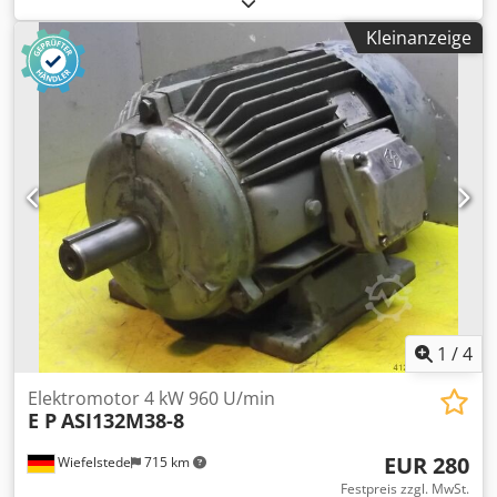
Abmessungen: 380/290/H220 mm -Gewicht: 39 kg
Kleinanzeige
1
/
4
Elektromotor 4 kW 960 U/min
E P
ASI132M38-8
EUR 280
Wiefelstede
715 km
Festpreis zzgl. MwSt.