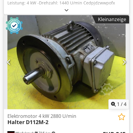
Leistung: 4 kW -Drehzahl: 1440 U/min Cedpjdzwwpofx
Afuerf -Welle: Ø 28 x 35 mm -Bauform: B3 -Schutzart: IP 44
-Abmessungen: 385/300/H230 mm -Gewicht: 52 kg
Kleinanzeige
1
/
4
Elektromotor 4 kW 2880 U/min
Halter
D112M-2