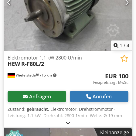
1
/
4
Elektromotor 1,1 kW 2800 U/min
HEW
R-F80L/2
EUR 100
Wiefelstede
715 km
Festpreis zzgl. MwSt.
Anfragen
Anrufen
Zustand:
gebraucht
, Elektromotor, Drehstrommotor -
Leistung: 1,1 kW -Drehzahl: 2800 1/min -Welle: Ø 19 mm -
Bauform: B3 / B14 -Schutzart: IP 44 -Abmessungen:
270/160/H195 mm -Gewicht: 10,9 kg Crodsc I Iw Iepfx Afujf
Kleinanzeige