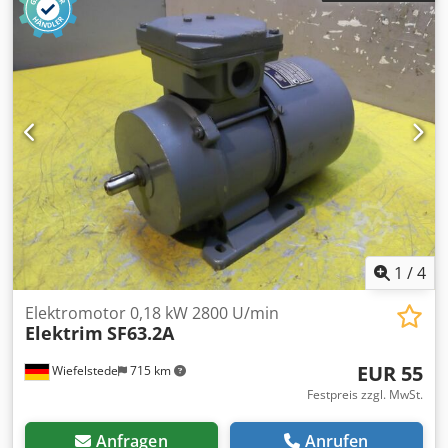
1
/
4
Elektromotor 0,18 kW 2800 U/min
Elektrim
SF63.2A
EUR 55
Wiefelstede
715 km
Festpreis zzgl. MwSt.
Anfragen
Anrufen