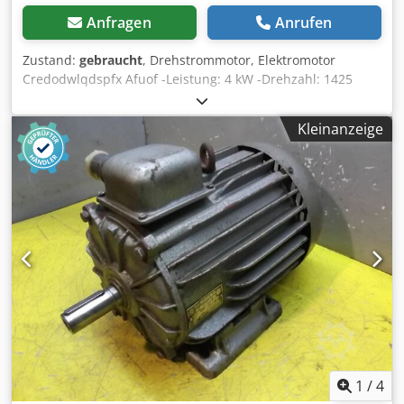
Anfragen
Anrufen
Zustand:
gebraucht
, Drehstrommotor, Elektromotor
Credodwlqdspfx Afuof -Leistung: 4 kW -Drehzahl: 1425
U/min -Welle: Ø 28 x 60 mm -Bauform: B3 -Abmessungen:
395/300/H225 mm -Gewicht: 41 kg
Kleinanzeige
1
/
4