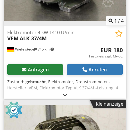
1
/
4
Elektromotor 4 kW 1410 U/min
VEM
ALK 37/4M
EUR 180
Wiefelstede
715 km
Festpreis zzgl. MwSt.
Anfragen
Anrufen
Zustand:
gebraucht
, Elektromotor, Drehstrommotor -
Hersteller: VEM, Elektromotor Typ ALK 37/4M -Leistung: 4
kW -Drehzahl: 1410 U/min -Welle: Ø 28 x 60 mm -Bauform:
B3 -Abmessungen: 460/310/H270 mm -Gewicht: 38 kg
Kleinanzeige
Crjdpsggcm Sofx Afujf