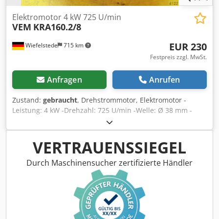
Elektromotor 4 kW 725 U/min
VEM
KRA160.2/8
EUR 230
Wiefelstede
715 km
Festpreis zzgl. MwSt.
Anfragen
Anrufen
Zustand:
gebraucht
, Drehstrommotor, Elektromotor -
Leistung: 4 kW -Drehzahl: 725 U/min -Welle: Ø 38 mm -
Bauform: B3 -Schutzart: IP 44 -Preis: pro Stück -Anzahl: 1x
vorhanden -Abmessungen: 550/410/H305 mm -Gewicht: 97
kg Codpfxecnhawj Afusrf
VERTRAUENSSIEGEL
Durch Maschinensucher zertifizierte Händler