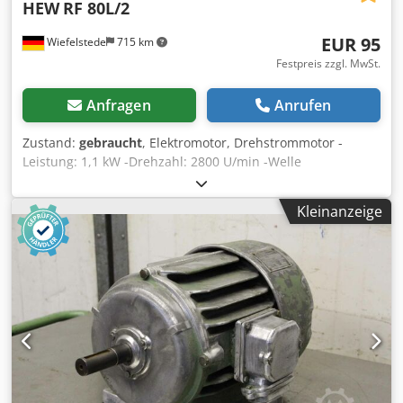
HEW
RF 80L/2
EUR 95
Wiefelstede
715 km
Festpreis zzgl. MwSt.
Anfragen
Anrufen
Zustand:
gebraucht
, Elektromotor, Drehstrommotor -
Leistung: 1,1 kW -Drehzahl: 2800 U/min -Welle
Durchmesser: 19 mm -Bauform: B5 -Schutzart: IP 44 -
Abmessungen: 275/190/H155 mm -Gewicht: 12 kg Cededkf
Kleinanzeige
Ixepfx Afusrf