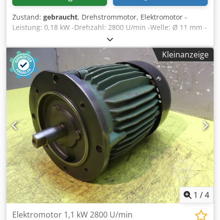
Zustand:
gebraucht
, Drehstrommotor, Elektromotor -
Leistung: 0,18 kW -Drehzahl: 2800 U/min -Welle: Ø 11 mm -
Bremse: 220 V / 4 Nm -Bauform: B3 -Schutzart: IP 54 -
Abmessungen: 235/125/H170 mm -Gewicht: 4,9 kg Cjdedac
Kleinanzeige
D Eepfx Afusrf
1
/
4
Elektromotor 1,1 kW 2800 U/min