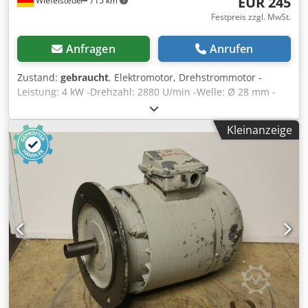
EUR 245
Wiefelstede
715 km
Festpreis zzgl. MwSt.
Anfragen
Anrufen
Zustand:
gebraucht
, Elektromotor, Drehstrommotor -
Leistung: 4 kW -Drehzahl: 2880 U/min -Welle: Ø 28 mm -
Bauform: B5 -Schutzart: IP 44 -Anzahl: 1x vorhanden -Preis:
pro Stück -Abmessungen: 375/300/H250 mm -Gewicht: 41
Kleinanzeige
kg Cedpfx Ajct A Itsfuerf