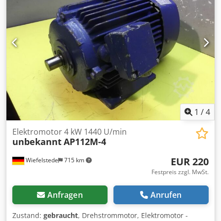
1
/
4
Elektromotor 4 kW 1440 U/min
unbekannt
AP112M-4
EUR 220
Wiefelstede
715 km
Festpreis zzgl. MwSt.
Anfragen
Anrufen
Zustand:
gebraucht
, Drehstrommotor, Elektromotor -