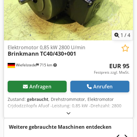
1
/
4
Elektromotor 0,85 kW 2800 U/min
Brinkmann
TC40/430+001
EUR 95
Wiefelstede
715 km
Festpreis zzgl. MwSt.
Anfragen
Anrufen
Zustand:
gebraucht
, Drehstrommotor, Elektromotor
Crjdodzzilopfx Afuof -Leistung: 0,85 kW -Drehzahl: 2800
U/min -Welle: Ø 14 x 27 mm -Bauform: B14 -Abmessungen:
245/175/H140 mm -Gewicht: 5,8 kg
Weitere gebrauchte Maschinen entdecken