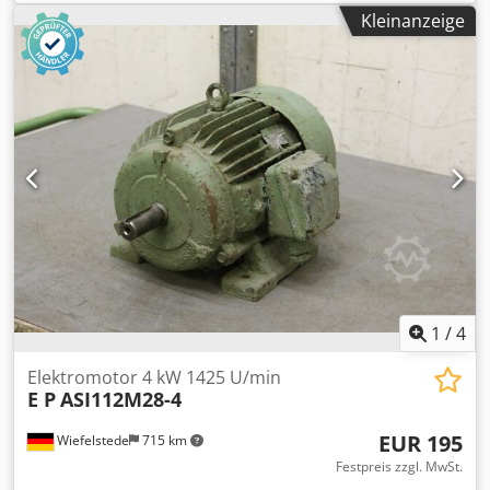
vorhanden von Ecoair -Anzahl: 24x Motoren vorhanden von
Kleinanzeige
AEG Csdpjcwuwbefx Afusrf -Preis: pro Stück -
Abmessungen: 370/277/H250 mm -Gewicht: 28 kg
1
/
4
Elektromotor 4 kW 1425 U/min
E P
ASI112M28-4
EUR 195
Wiefelstede
715 km
Festpreis zzgl. MwSt.