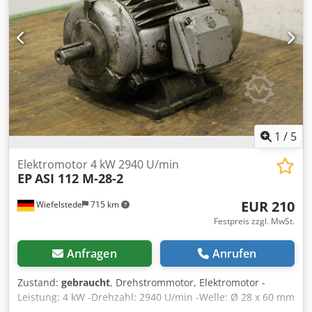
1
/
5
Elektromotor 4 kW 2940 U/min
EP
ASI 112 M-28-2
EUR 210
Wiefelstede
715 km
Festpreis zzgl. MwSt.
Anfragen
Anrufen
Zustand:
gebraucht
, Drehstrommotor, Elektromotor -
Leistung: 4 kW -Drehzahl: 2940 U/min -Welle: Ø 28 x 60 mm
-Bauform: B3 Crsdpfjfmv Nfsx Afujf -Schutzart: IP44 -