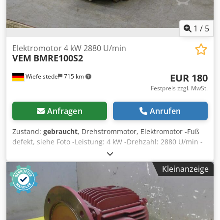
1
/
5
Elektromotor 4 kW 2880 U/min
VEM
BMRE100S2
EUR 180
Wiefelstede
715 km
Festpreis zzgl. MwSt.
Anfragen
Anrufen
Zustand:
gebraucht
, Drehstrommotor, Elektromotor -Fuß
defekt, siehe Foto -Leistung: 4 kW -Drehzahl: 2880 U/min -
Welle: Ø 28 x 60 mm Csdpfx Afedwkyisusrf -Bauform: B3 -
Schutzart: IP 44 -Abmessungen: 405/195/H230 mm -
Kleinanzeige
Gewicht: 34,5 kg