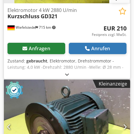
Elektromotor 4 kW 2880 U/min
Kurzschluss
GD321
EUR 210
Wiefelstede
715 km
Festpreis zzgl. MwSt.
Anfragen
Anrufen
Zustand:
gebraucht
, Elektromotor, Drehstrommotor -
Leistung: 4,0 kW -Drehzahl: 2880 U/min -Welle: Ø 28 mm -
Bauform: B3 -Schutzart: -Anzahl: 1x vorhanden -Preis: pro
Stück Codpoctyqgsfx Afusrf -Abmessungen: 390/300/H230
Kleinanzeige
mm -Gewicht: 43 kg