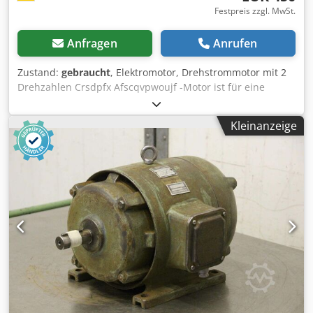
Festpreis zzgl. MwSt.
Anfragen
Anrufen
Zustand:
gebraucht
, Elektromotor, Drehstrommotor mit 2
Drehzahlen Crsdpfx Afscqvpwoujf -Motor ist für eine
Ehemann Schleifmaschine -Elektromotor mit 2
Wellenausgängen -Leistung: 3/4 kW -Drehzahl: 1420/2830
Kleinanzeige
U/min -Welle: Ø 30 mm -Wellenlänge: 75/145 mm -
Bauform: B3 -polumschaltbar -Schutzart: - -Abmessungen:
545/340/H270 mm -Gewicht: 50 kg