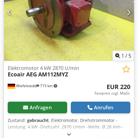
1
/
5
Elektromotor 4 kW 2870 U/min
Ecoair AEG
AM112MYZ
EUR 220
Wiefelstede
715 km
Festpreis zzgl. MwSt.
Anfragen
Anrufen
Zustand:
gebraucht
, Elektromotor, Drehstrommotor -
Leistung: 4 kW -Drehzahl: 2870 U/min -Welle: Ø 28 mm -
Bauform: B35 -Schutzart: IP 54 -Anzahl: 8x Motoren