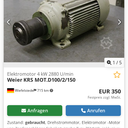
1
/
5
Elektromotor 4 kW 2880 U/min
Weier
KRS MOT.D100/2/150
EUR 350
Wiefelstede
715 km
Festpreis zzgl. MwSt.
Anfragen
Anrufen
Zustand:
gebraucht
, Drehstrommotor, Elektromotor -Motor