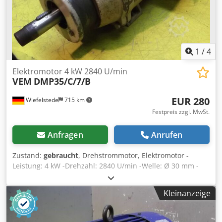
1
/
4
Elektromotor 4 kW 2840 U/min
VEM
DMP35/C/7/B
EUR 280
Wiefelstede
715 km
Festpreis zzgl. MwSt.
Anfragen
Anrufen
Zustand:
gebraucht
, Drehstrommotor, Elektromotor -
Leistung: 4 kW -Drehzahl: 2840 U/min -Welle: Ø 30 mm -
Bauform: B5 -Schutzart: IP 44 -Abmessungen:
560/250/H215 mm Crsdpfectq Nxox Afuof -Gewicht: 55 kg
Kleinanzeige