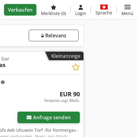
Verkaufen
Sprache
Merkliste
(0)
Login
Menü
Relevanz
Kleinanzeige
 bar
as
m
EUR 90
Festpreis zzgl. MwSt.
Anfrage senden
pfx Aeb Uhuwon Torf -für Formiergas -
rer vorhanden -Preis: pro Stück -