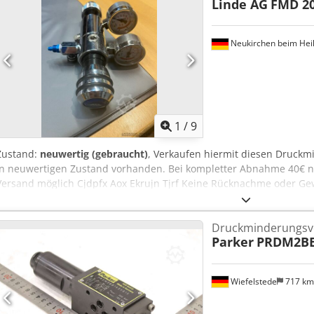
Linde AG
FMD 20
Neukirchen beim Heil
1
/
9
Zustand:
neuwertig (gebraucht)
, Verkaufen hiermit diesen Druckm
in neuwertigen Zustand vorhanden. Bei kompletter Abnahme 40€ n
Versand möglich Cjdpfx Aox Ekrujn Tjrf Keine Rücknachme oder Ge
Druckminderungsve
Parker
PRDM2BB
Wiefelstede
717 k