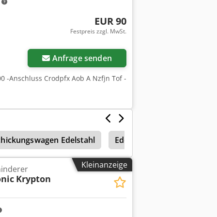
m
EUR 90
Festpreis zzgl. MwSt.
Anfrage senden
0 -Anschluss Crodpfx Aob A Nzfjn Tof -
hickungswagen Edelstahl
Edelstahl
Mengmulde E
Kleinanzeige
minderer
nic
Krypton