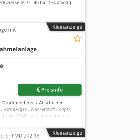
Reduzierseite: 0 - 40 bar Cedpfxodq
Kleinanzeige
ge mit
ahmelanlage
Preisinfo
 Druckminderer + Abscheider
 , Formiergas , Wasserstoff Csdpfx
abrikat ESAB - wie abgebildet auf
t ca. 80 Kg - Platzbedarf Anlage ca. B
Kleinanzeige
erer FMD 202-18