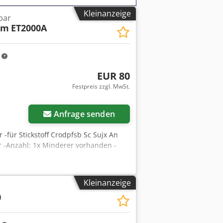
Kleinanzeige
bar
im
ET2000A
m
EUR 80
Festpreis zzgl. MwSt.
Anfrage senden
-für Stickstoff Crodpfsb Sc Sujx An
r -Anzahl: 1x Minderer vorhanden -
Kleinanzeige
0