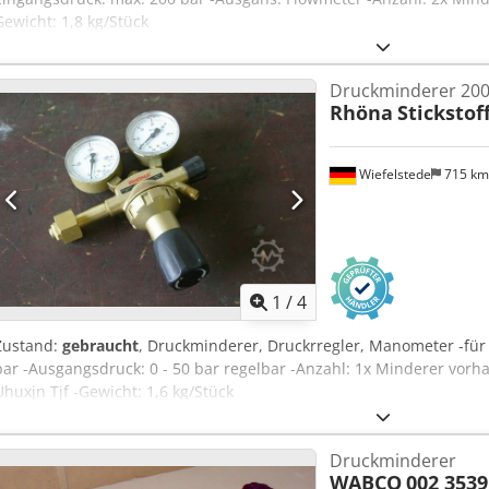
Gewicht: 1,8 kg/Stück
Druckminderer 200
Rhöna
Stickstof
Wiefelstede
715 k
1
/
4
Zustand:
gebraucht
, Druckminderer, Druckrregler, Manometer -für 
bar -Ausgangsdruck: 0 - 50 bar regelbar -Anzahl: 1x Minderer vorh
Uhuxjn Tjf -Gewicht: 1,6 kg/Stück
Druckminderer
WABCO
002 3539