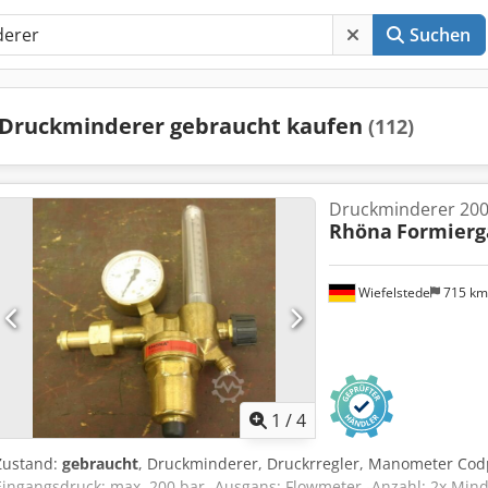
Suchen
Druckminderer gebraucht kaufen
(112)
Druckminderer 200
Rhöna
Formierg
Wiefelstede
715 k
1
/
4
Zustand:
gebraucht
, Druckminderer, Druckrregler, Manometer Cod
Eingangsdruck: max. 200 bar -Ausgans: Flowmeter -Anzahl: 2x Minde