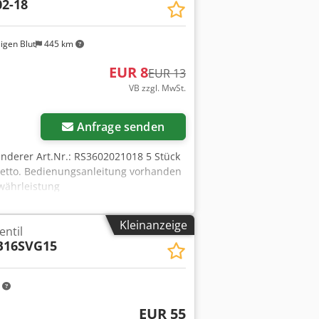
2-18
igen Blut
445 km
EUR 8
EUR 13
VB zzgl. MwSt.
Anfrage senden
inderer Art.Nr.: RS3602021018 5 Stück
etto. Bedienungsanleitung vorhanden
währleistung
Kleinanzeige
ntil
16SVG15
m
EUR 55