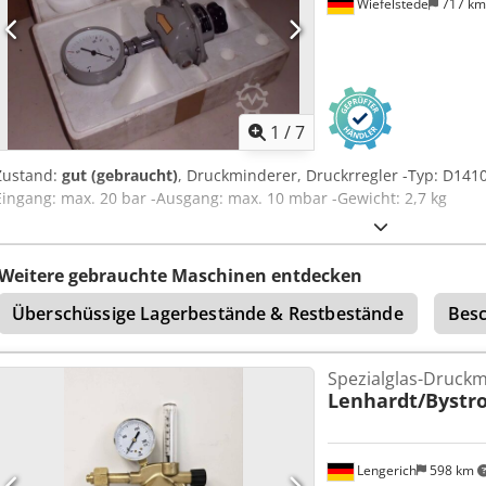
Wiefelstede
717 k
1
/
7
Zustand:
gut (gebraucht)
, Druckminderer, Druckrregler -Typ: D1410
Eingang: max. 20 bar -Ausgang: max. 10 mbar -Gewicht: 2,7 kg
Weitere gebrauchte Maschinen entdecken
Überschüssige Lagerbestände & Restbestände
Besc
Spezialglas-Druck
Lenhardt/Bystro
Lengerich
598 km