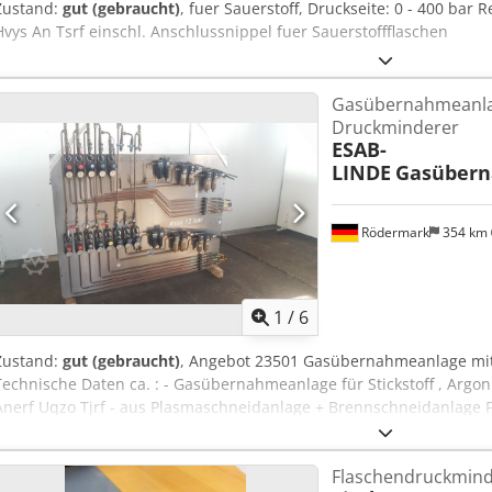
Zustand:
gut (gebraucht)
, fuer Sauerstoff, Druckseite: 0 - 400 bar 
Hvys An Tsrf einschl. Anschlussnippel fuer Sauerstoffflaschen
Gasübernahmeanla
Druckminderer
ESAB-
LINDE
Gasübern
Rödermark
354 km
1
/
6
Zustand:
gut (gebraucht)
, Angebot 23501 Gasübernahmeanlage mit
Technische Daten ca. : - Gasübernahmeanlage für Stickstoff , Argon
Anerf Uqzo Tjrf - aus Plasmaschneidanlage + Brennschneidanlage F
Edelstahlblech montiert - div . Druckminderer + Abscheider - Gewich
1,6 x H 1,5 x T 0,2 m
Flaschendruckmind