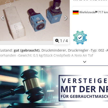
Wiefelstede
717 k
1
/
4
Zustand:
gut (gebraucht)
, Druckminderer, Druckrregler -Typ: 002 -A
vorhanden -Gewicht: 0,5 kg/Stück Credpfxeb A Nvio An Tof