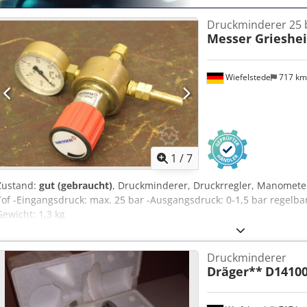
Druckminderer 25 
Messer Grieshe
Wiefelstede
717 k
1
/
7
Zustand:
gut (gebraucht)
, Druckminderer, Druckrregler, Manometer 
Tof -Eingangsdruck: max. 25 bar -Ausgangsdruck: 0-1,5 bar regelba
Gewicht: 1,3 kg
Druckminderer
Dräger**
D1410