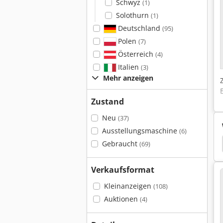
Schwyz
(1)
Solothurn
(1)
Deutschland
(95)
Polen
(7)
Österreich
(4)
Italien
(3)
Mehr anzeigen
Zustand
Neu
(37)
Ausstellungsmaschine
(6)
Miwe Ofen
Miwe Signo
Miwe Gvas
Miwe
Gebraucht
(69)
Verkaufsformat
Kleinanzeigen
(108)
Auktionen
(4)