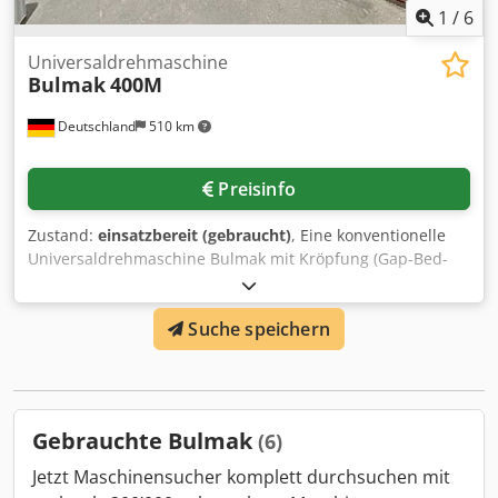
1
/
6
Universaldrehmaschine
Bulmak
400M
Deutschland
510 km
Preisinfo
Zustand:
einsatzbereit (gebraucht)
, Eine konventionelle
Universaldrehmaschine Bulmak mit Kröpfung (Gap-Bed-
Drehmaschine) steht zur Verfügung. Spitzenhöhe: 210mm,
Drehdurchmesser über Bett/Planschlitten/in der Kröpfung:
Suche speichern
440mm/230mm/620mm, Spitzenweite: 1000mm, Drehzahl:
2000U/min, Bettbreite: 360mm, Verfahrweg X/Z:
250mm/130mm. Maschinendimensionen X/Y/Z: ca.
3100mm/1300mm/1400mm, Gewicht: ca. 2500kg. Die
Maschine ist teils defekt. Eine Besichtigung vor Ort ist
Gebrauchte Bulmak
(6)
möglich. Dcjdpfxjycwr Ie Ahkok
Jetzt Maschinensucher komplett durchsuchen mit