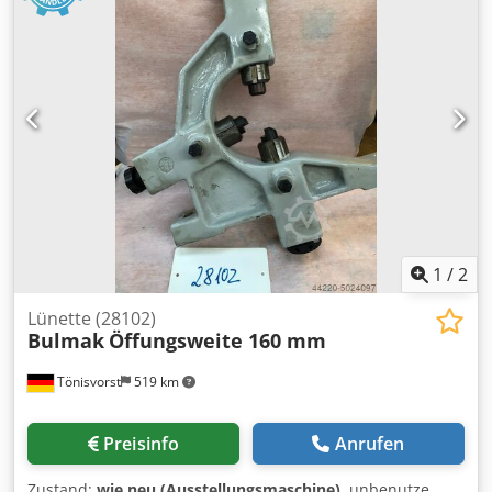
1
/
2
Lünette (28102)
Bulmak
Öffungsweite 160 mm
Tönisvorst
519 km
Preisinfo
Anrufen
Zustand:
wie neu (Ausstellungsmaschine)
, unbenutze