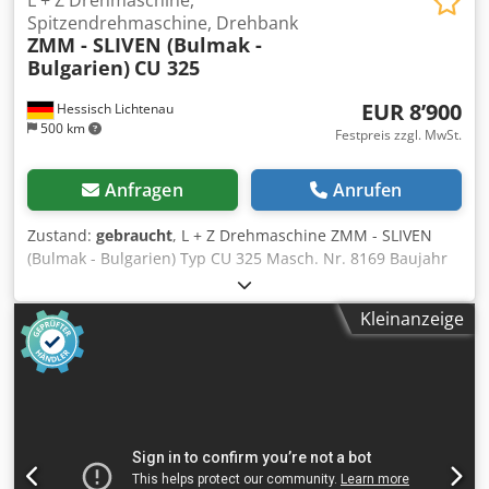
Spitzendrehmaschine, Drehbank
ZMM - SLIVEN (Bulmak -
Bulgarien)
CU 325
EUR 8’900
Hessisch Lichtenau
500 km
Festpreis zzgl. MwSt.
Anfragen
Anrufen
Zustand:
gebraucht
, L + Z Drehmaschine ZMM - SLIVEN
(Bulmak - Bulgarien) Typ CU 325 Masch. Nr. 8169 Baujahr
2002 Spitzenweite 1000 mm Drehdurchmesser über Bett
320 mm Spitzenhöhe über Bett 160 mm Drehdurchmesser
Kleinanzeige
über Support 190 mm Spitzenhöhe über Support 95 mm
Spindelbohrung 32 mm Spindeldrehzahl (Rechtslauf) 85 -
2000 U/min. 12 Stufen Dsdsvt U Tmepfx Ahksck
Spindeldrehzahl (Linkslauf) 130 - 1300 U/min. 6 Stufen
Vorschub längs und plan Futterflansch Kurzkegel DIN
55027 Gr. 5 Reitstockinnenkegel MK 3 Antriebsleistung 2,2
kW Netzanschluß 400 Volt, 50 Hz - 3-Achsen Digtalanzeige
RSF, Typ Z 730 - Spindeldrehzahl über 12 Getriebestufen in