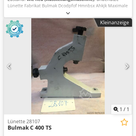
Lünette Fabrikat Bulmak Dcodpfof Hmnbsx Ahkjk Maximale
Öffnungsweite 160 mm Höhe Aufspannfläche bis
Spindelmitte 170 mm Abstand der Befestigungsbohrung
Kleinanzeige
360 mm Aufspannfäche 410 x 70 mm ges.Höhe 490 mm
Tiefe 460 mm Gewicht 26 kg
1
/
1
Lünette 28107
Bulmak
C 400 TS