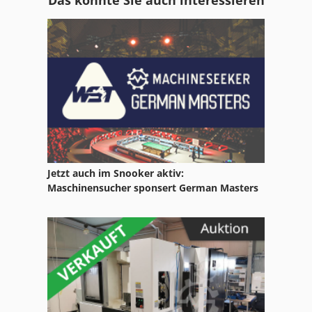
Gildemeister Ctx 400
Gildemeister Twin 42
Hardinge
Hermle C22U
Hermle C600
Hermle Cnc
Jetzt auch im Snooker aktiv:
Hermle U
Maschinensucher sponsert German Masters
Hermle U 1130
Hermle U 630
Hermle U 740
Hermle Uwf