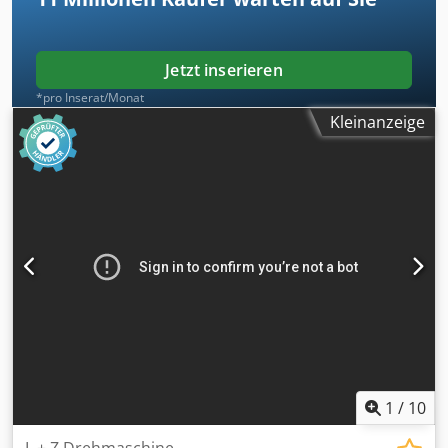
kg
Jetzt inserieren
*pro Inserat/Monat
Kleinanzeige
1
/
10
L + Z Drehmaschine,