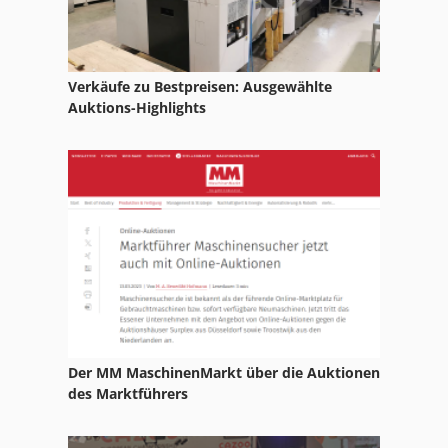
Hermle Uwf 1000
Hermle Uwf 1202
Verkäufe zu Bestpreisen: Ausgewählte
Müga
Auktions-Highlights
Müga Cnc
Okuma Multus B400
Sunnen
Sunnen Lbb 1699
Der MM MaschinenMarkt über die Auktionen
des Marktführers