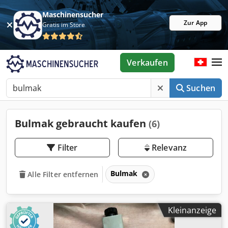
Maschinensucher
Zur App
Gratis im Store
Verkaufen
Suchen
Bulmak gebraucht kaufen
(6)
Filter
Relevanz
Bulmak
Alle Filter entfernen
Kleinanzeige