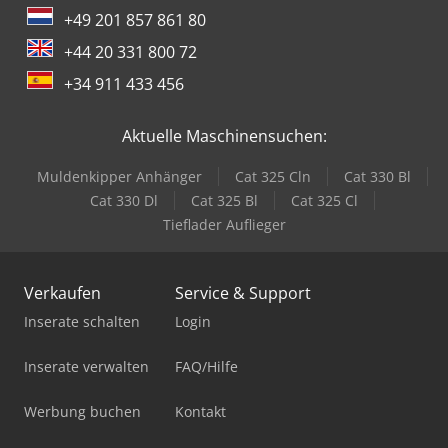
+49 201 857 861 80
+44 20 331 800 72
+34 911 433 456
Aktuelle Maschinensuchen:
Muldenkipper Anhänger
Cat 325 Cln
Cat 330 Bl
Cat 330 Dl
Cat 325 Bl
Cat 325 Cl
Tieflader Auflieger
Verkaufen
Service & Support
Inserate schalten
Login
Inserate verwalten
FAQ/Hilfe
Werbung buchen
Kontakt