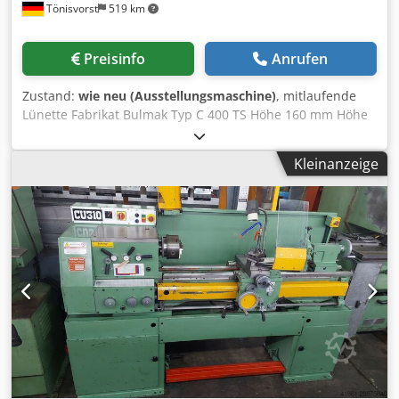
Tönisvorst
519 km
Preisinfo
Anrufen
Zustand:
wie neu (Ausstellungsmaschine)
, mitlaufende
Lünette Fabrikat Bulmak Typ C 400 TS Höhe 160 mm Höhe
von Aufspannfläche bis Mitte Lünette. 160 mm Dedpfx
Ahsf I Smzekjck maximaler Wellendurchmesser 110 mm
Kleinanzeige
Gewicht 14 kg