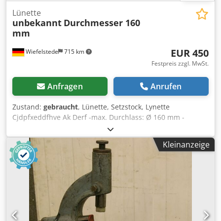
Lünette
unbekannt
Durchmesser 160
mm
EUR 450
Wiefelstede
715 km
Festpreis zzgl. MwSt.
Anfragen
Anrufen
Zustand:
gebraucht
, Lünette, Setzstock, Lynette
Cjdpfxeddfhve Ak Derf -max. Durchlass: Ø 160 mm -
Spitzenhöhe: mm -Auflage: Rotguss -technische Zeichnung
bei den Fotos -Abmessungen: 500/85/H740 mm -Gewicht:
Kleinanzeige
38 kg