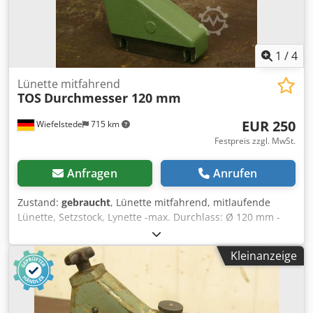
1
/
4
Lünette mitfahrend
TOS
Durchmesser 120 mm
EUR 250
Wiefelstede
715 km
Festpreis zzgl. MwSt.
Anfragen
Anrufen
Zustand:
gebraucht
, Lünette mitfahrend, mitlaufende
Lünette, Setzstock, Lynette -max. Durchlass: Ø 120 mm -
Auflage: Grauguss -Lochabstand Aufnahme: 135 mm -
Spitzenhöhe: 145 mm -Zeichnung bei den Fotos -
Kleinanzeige
Abmessungen: 370/280/H90 mm Crodpfxsb A Tdvs Ak Dof -
Gewicht: 10 kg