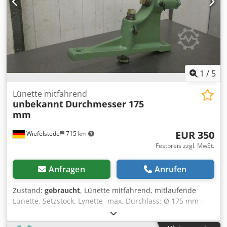
1
/
5
Lünette mitfahrend
unbekannt
Durchmesser 175
mm
EUR 350
Wiefelstede
715 km
Festpreis zzgl. MwSt.
Anfragen
Anrufen
Zustand:
gebraucht
, Lünette mitfahrend, mitlaufende
Lünette, Setzstock, Lynette -max. Durchlass: Ø 175 mm -
Auflage: Kunststoff -Spitzenhöhe: 250 mm Crjdeghncfjpfx
Ak Djf -Zeichnungen bei den Fotos -Preis: pro Stück -