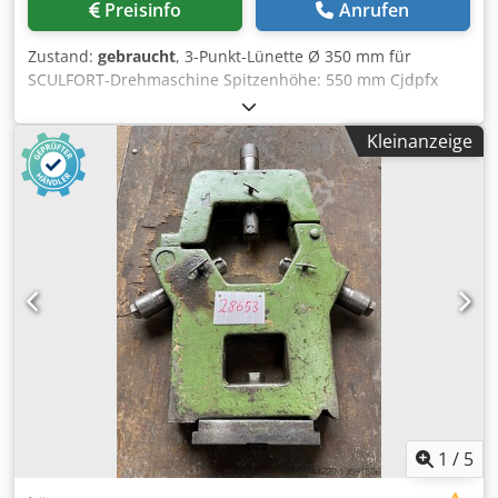
Preisinfo
Anrufen
Zustand:
gebraucht
, 3-Punkt-Lünette Ø 350 mm für
SCULFORT-Drehmaschine Spitzenhöhe: 550 mm Cjdpfx
Aszmw Snek Dsrf Maximaler Durchmesser: Ø 350 mm
Abstand zwischen den Befestigungen V: 350 mm Breite:
Kleinanzeige
1200 mm Dicke: 300 mm Gesamthöhe: 1300 mm Gewicht:
ca. 250 kg
1
/
5