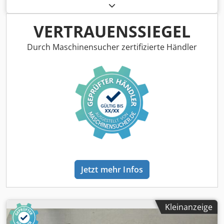
Grauguss Csdjb A Td Rjpfx Ak Dsrf -technische Zeichnung
bei den Fotos -Abmessungen: 250/280/H65 mm -Gewicht: 6
kg
VERTRAUENSSIEGEL
Durch Maschinensucher zertifizierte Händler
Jetzt mehr Infos
Kleinanzeige