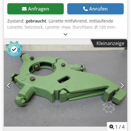
Anfragen
Anrufen
Zustand:
gebraucht
, Lünette mitfahrend, mitlaufende
Lünette, Setzstock, Lynette -max. Durchlass: Ø 120 mm -
Auflage: Kugellager -Lochabstand Aufnahme: 350 mm -
Spitzenhöhe: 210 mm Crsdpfjc Uldqox Ak Djf -Zeichnung
Kleinanzeige
bei den Fotos -Abmessungen: 395/85/H400 mm -Gewicht:
14 kg
1
/
4