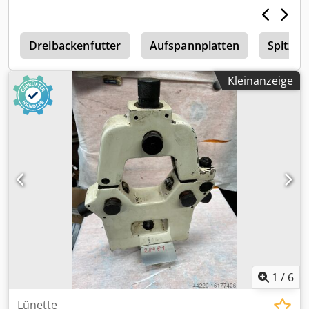
e
Dreibackenfutter
Aufspannplatten
Spitze
Kleinanzeige
1
/
6
Lünette