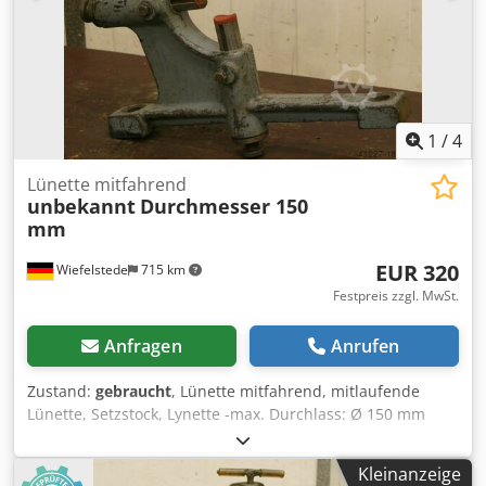
1
/
4
Lünette mitfahrend
unbekannt
Durchmesser 150
mm
EUR 320
Wiefelstede
715 km
Festpreis zzgl. MwSt.
Anfragen
Anrufen
Zustand:
gebraucht
, Lünette mitfahrend, mitlaufende
Lünette, Setzstock, Lynette -max. Durchlass: Ø 150 mm
Credsb A Tdyspfx Ak Dsf -Auflage: Grauguss -Lochabstand
Aufnahme: 420 mm -Spitzenhöhe: 210 mm -Zeichnung bei
Kleinanzeige
den Fotos -Abmessungen: 500/485/H80 mm -Gewicht: 18 kg