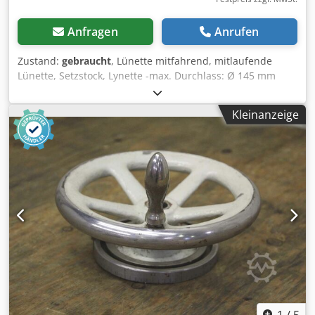
Anfragen
Anrufen
Zustand:
gebraucht
, Lünette mitfahrend, mitlaufende
Lünette, Setzstock, Lynette -max. Durchlass: Ø 145 mm
Cjdpsdnugwofx Ak Derf -Auflage: Grauguss -Zwischenmaß
Aufnahme: 280 mm -Spitzenhöhe: 250 mm -Abmessungen:
Kleinanzeige
570/345/H430 mm -Gewicht: 32 kg