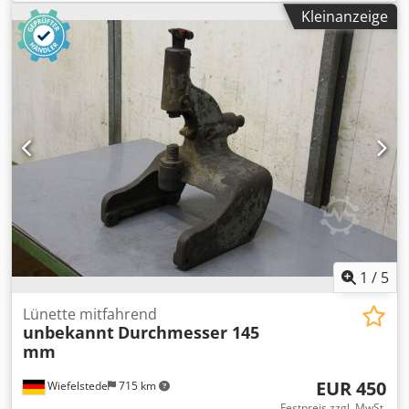
Spitzenhöhe: 145 mm -Zeichnung bei den Fotos -Anzahl: 3x
Kleinanzeige
Lünetten vorhanden -Preis: pro Stück -Abmessungen:
370/280/H90 mm -Gewicht: 10 kg Crjdeb A Tduopfx Ak Dof
1
/
5
Lünette mitfahrend
unbekannt
Durchmesser 145
mm
EUR 450
Wiefelstede
715 km
Festpreis zzgl. MwSt.