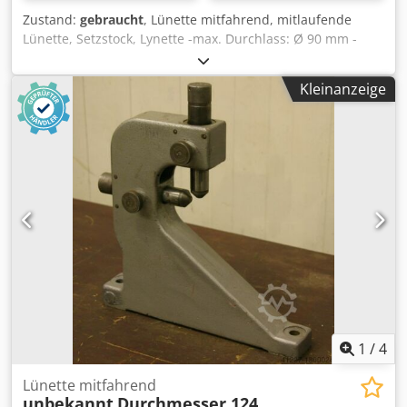
Zustand:
gebraucht
, Lünette mitfahrend, mitlaufende
Lünette, Setzstock, Lynette -max. Durchlass: Ø 90 mm -
Spitzenhöhe: 140 mm -Zeichnungen: bei den Fotos -
Abmessungen: 260/50/H360 mm Cjdped N Hzhjfx Ak Djrf -
Kleinanzeige
Gewicht: 9 kg
1
/
4
Lünette mitfahrend
unbekannt
Durchmesser 124