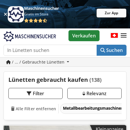
Maschinensucher
Zur App
Gratis im Store
Verkaufen
Suchen
/ ... / Gebrauchte Lünetten
Lünetten gebraucht kaufen
(138)
Filter
Relevanz
Metallbearbeitungsmaschinen 
Alle Filter entfernen
Kleinanzeige