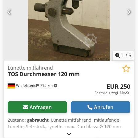
1
/
5
Lünette mitfahrend
TOS
Durchmesser 120 mm
EUR 250
Wiefelstede
715 km
Festpreis zzgl. MwSt.
Anfragen
Anrufen
Zustand:
gebraucht
, Lünette mitfahrend, mitlaufende
Lünette, Setzstock, Lynette -max. Durchlass: Ø 120 mm -
Auflage: Grauguss -Lochabstand Aufnahme: 135 mm -