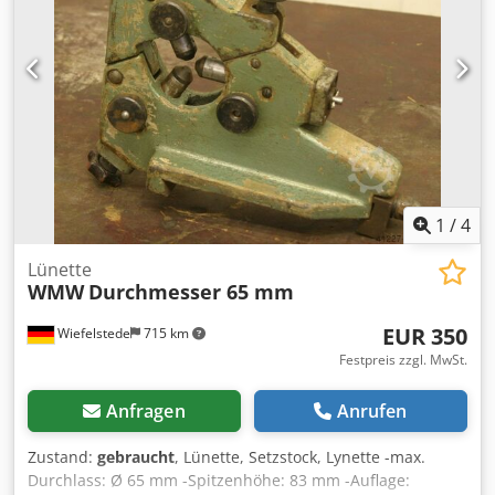
1
/
4
Lünette
WMW
Durchmesser 65 mm
EUR 350
Wiefelstede
715 km
Festpreis zzgl. MwSt.
Anfragen
Anrufen
Zustand:
gebraucht
, Lünette, Setzstock, Lynette -max.
Durchlass: Ø 65 mm -Spitzenhöhe: 83 mm -Auflage: