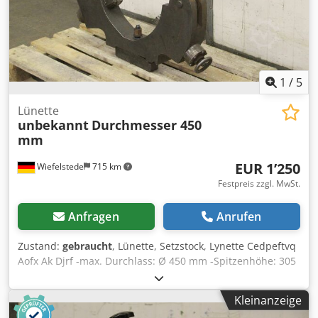
1
/
5
Lünette
unbekannt
Durchmesser 450
mm
EUR 1’250
Wiefelstede
715 km
Festpreis zzgl. MwSt.
Anfragen
Anrufen
Zustand:
gebraucht
, Lünette, Setzstock, Lynette Cedpeftvq
Aofx Ak Djrf -max. Durchlass: Ø 450 mm -Spitzenhöhe: 305
mm -Auflage: Kugellager -technische Zeichnung: bei den
Fotos -Abmessungen: 880/100/H870 mm -Gewicht: 169 kg
Kleinanzeige