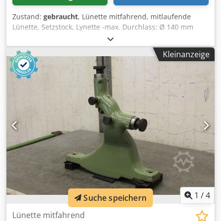
Zustand:
gebraucht
, Lünette mitfahrend, mitlaufende
Lünette, Setzstock, Lynette -max. Durchlass: Ø 140 mm
Crodoc Ih S Ejpfx Ak Def -Auflage: Messing -untere Pinole
fehlt -Spitzenhöhe: 230 mm -Zeichnungen bei den Fotos -
Kleinanzeige
Preis: pro Stück -Anzahl: 1x vorhanden -Abmessungen:
510/480/H110 mm -Gewicht: 22 kg
1
/
4
Suche speichern
Lünette mitfahrend