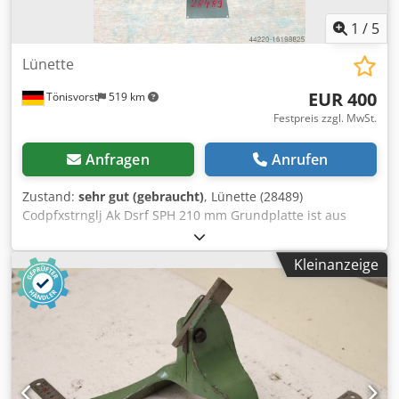
1
/
5
Lünette
EUR 400
Tönisvorst
519 km
Festpreis zzgl. MwSt.
Anfragen
Anrufen
Zustand:
sehr gut (gebraucht)
, Lünette (28489)
Codpfxstrnglj Ak Dsrf SPH 210 mm Grundplatte ist aus
Stahl
Kleinanzeige