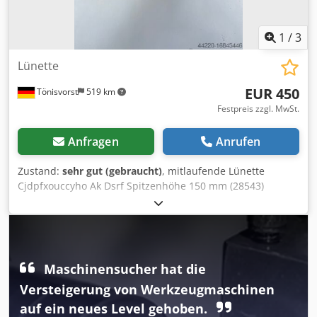
1
/
3
Lünette
EUR 450
Tönisvorst
519 km
Festpreis zzgl. MwSt.
Anfragen
Anrufen
Zustand:
sehr gut (gebraucht)
, mitlaufende Lünette
Cjdpfxouccyho Ak Dsrf Spitzenhöhe 150 mm (28543)
maximaler Wellendurchmesser 110 mm Maße, siehe Foto
Gewicht 16 kg
Maschinensucher hat die
Versteigerung von Werkzeugmaschinen
auf ein neues Level gehoben.