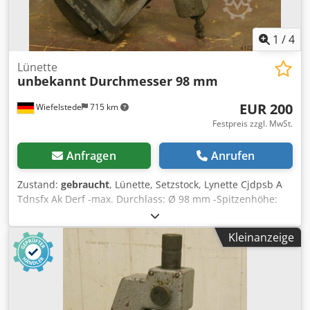
1
/
4
Lünette
unbekannt
Durchmesser 98 mm
EUR 200
Wiefelstede
715 km
Festpreis zzgl. MwSt.
Anfragen
Anrufen
Zustand:
gebraucht
, Lünette, Setzstock, Lynette Cjdpsb A
Tdnsfx Ak Derf -max. Durchlass: Ø 98 mm -Spitzenhöhe:
180 mm -Auflage: Stahl -technische Zeichnung bei den
Fotos -Abmessungen: 410/330/H85 mm -Gewicht: 10 kg
Kleinanzeige