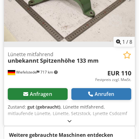
1
/
8
Lünette mitfahrend
unbekannt
Spitzenhöhe 133 mm
EUR 110
Wiefelstede
717 km
Festpreis zzgl. MwSt.
Anfragen
Anrufen
Zustand:
gut (gebraucht)
, Lünette mitfahrend,
mitlaufende Lünette, Lünette, Setzstock, Lynette Csdozmf
Hyepfx Ak Dsrf -Lünette: mitfahrend -Spitzenhöhe: 133 mm
-Maße: siehe Fotos -Abmessungen: 225/180/H200 mm -
Gewicht: 1,2 kg
Weitere gebrauchte Maschinen entdecken