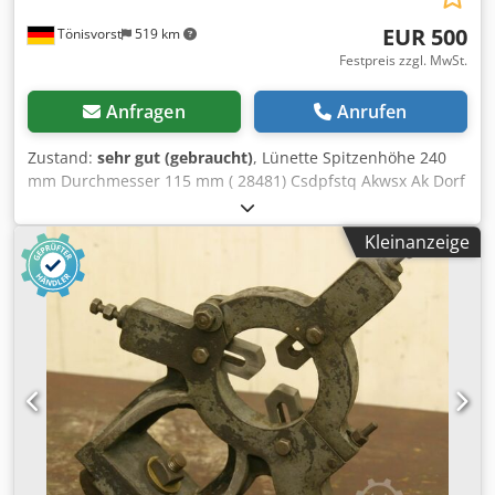
EUR 500
Tönisvorst
519 km
Festpreis zzgl. MwSt.
Anfragen
Anrufen
Zustand:
sehr gut (gebraucht)
, Lünette Spitzenhöhe 240
mm Durchmesser 115 mm ( 28481) Csdpfstq Akwsx Ak Dorf
Kleinanzeige