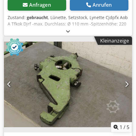
Anfragen
Anrufen
Zustand:
gebraucht
, Lünette, Setzstock, Lynette Cjdpfx Aob
A Tfkok Djrf -max. Durchlass: Ø 110 mm -Spitzenhöhe: 220
mm -Auflage: Grauguss -technische Zeichnung bei den
Fotos -Abmessungen: 440/320/H80 mm -Gewicht: 13,6 kg
Kleinanzeige
1
/
5