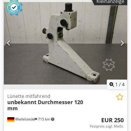
Kleinanzeige
Anzahl: 1x vorhanden -Abmessungen: 560/100/H580 mm -
Gewicht: 25 kg
1
/
4
Lünette mitfahrend
unbekannt
Durchmesser 120
mm
EUR 250
Wiefelstede
715 km
Festpreis zzgl. MwSt.