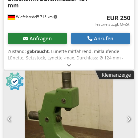
mm
EUR 250
Wiefelstede
715 km
Festpreis zzgl. MwSt.
Anfragen
Anrufen
Zustand:
gebraucht
, Lünette mitfahrend, mitlaufende
Lünette, Setzstock, Lynette -max. Durchlass: Ø 124 mm -
Auflage: Grauguss -Lochabstand Aufnahme: 335 mm
Crodsb A S I Espfx Ak Dsf -Spitzenhöhe: 215 mm -
Kleinanzeige
Zeichnung bei den Fotos -Abmessungen: 380/90/H400 mm
-Gewicht: 14 kg