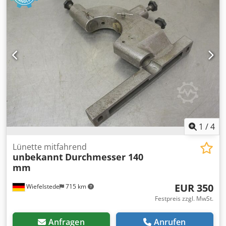
1
/
4
Lünette mitfahrend
unbekannt
Durchmesser 140
mm
EUR 350
Wiefelstede
715 km
Festpreis zzgl. MwSt.
Anfragen
Anrufen