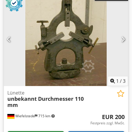
1
/
3
Lünette
unbekannt
Durchmesser 110
mm
EUR 200
Wiefelstede
715 km
Festpreis zzgl. MwSt.