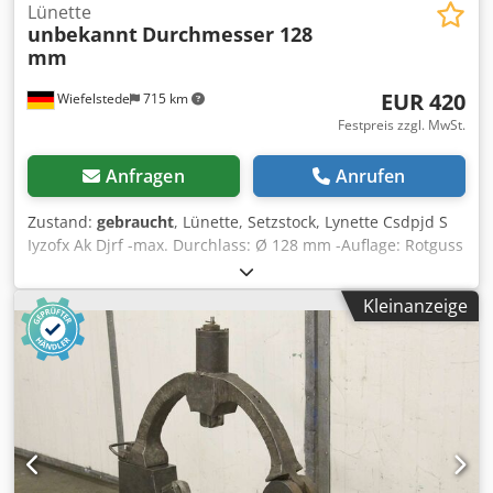
Lünette
unbekannt
Durchmesser 128
mm
EUR 420
Wiefelstede
715 km
Festpreis zzgl. MwSt.
Anfragen
Anrufen
Zustand:
gebraucht
, Lünette, Setzstock, Lynette Csdpjd S
Iyzofx Ak Djrf -max. Durchlass: Ø 128 mm -Auflage: Rotguss
-Abmessungen: 500/85/H740 mm -Gewicht: 35 kg
Kleinanzeige