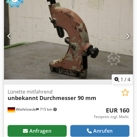
1
/
4
Lünette mitfahrend
unbekannt
Durchmesser 90 mm
EUR 160
Wiefelstede
715 km
Festpreis zzgl. MwSt.
Anfragen
Anrufen