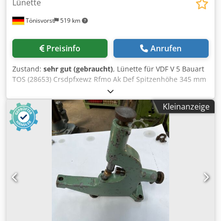
Lünette
Tönisvorst
519 km
Preisinfo
Anrufen
Zustand:
sehr gut (gebraucht)
, Lünette für VDF V 5 Bauart
TOS (28653) Crsdpfxewz Rfmo Ak Def Spitzenhöhe 345 mm
Maße, siehe Bild
Kleinanzeige