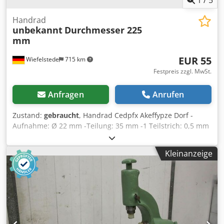
1
/
5
Handrad
unbekannt
Durchmesser 225
mm
EUR 55
Wiefelstede
715 km
Festpreis zzgl. MwSt.
Anfragen
Anrufen
Zustand:
gebraucht
, Handrad Cedpfx Akeffypze Dorf -
Aufnahme: Ø 22 mm -Teilung: 35 mm -1 Teilstrich: 0,5 mm
-Abmessungen: Ø 225 x 160 mm -Gewicht: 4,6 kg
Kleinanzeige