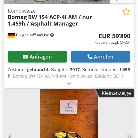
Kombiwalze
Bomag
BW 154 ACP-4i AM / nur
1.459h / Asphalt Manager
EUR 59’890
Burghaun
445 km
Festpreis zzgl. MwSt.
Anfragen
Anrufen
Zustand:
gebraucht
, Baujahr:
2017
, Betriebsstunden:
1’459
h
, Bomag BW 154 ACP-4i AM Kombiwalze, Baujahr: 2017,
Betriebsstunden: nur 1.459h, Motor: Kubota[55,4kW/75PS],
Asphalt Manager 2, Asphaltschneide rechts, Gewicht:
Kleinanzeige
7.400kg, Glattbandbandage, guter Zustand, sofort
Einsatzbereit, Auf Wunsch unterbreiten wir Ihnen ein
Leasing- oder Finanzierungsangebot, Herr Mihm(Tel.
betreut Sie gerne., Weitere Informationen finden Sie auf
unserer Homepage., Irrtümer und Zwischenverkauf
vorbehalten! englisch:, Bomag BW 154 ACP-4i AM
combination roller, Year of manufacture: 2017, Operating