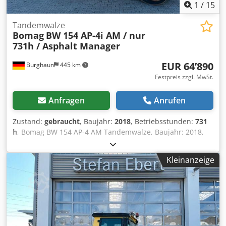
1
/
15
Tandemwalze
Bomag
BW 154 AP-4i AM / nur
731h / Asphalt Manager
EUR 64’890
Burghaun
445 km
Festpreis zzgl. MwSt.
Anfragen
Anrufen
Zustand:
gebraucht
, Baujahr:
2018
, Betriebsstunden:
731
h
, Bomag BW 154 AP-4 AM Tandemwalze, Baujahr: 2018,
Betriebsstunden: nur 731h, Motor: Kubota[55,4kW/75PS],
Asphalt Manager 2, Gewicht: 7.300kg, Glattbandbandage,
Kleinanzeige
guter Zustand, sofort Einsatzbereit, Auf Wunsch
unterbreiten wir Ihnen ein Leasing- oder
Finanzierungsangebot, Herr Mihm(Tel. betreut Sie gerne.,
Weitere Informationen finden Sie auf unserer Homepage.,
Irrtümer und Zwischenverkauf vorbehalten! englisch:,
Bomag BW 154 AP-4 AM tandem roller, Year of