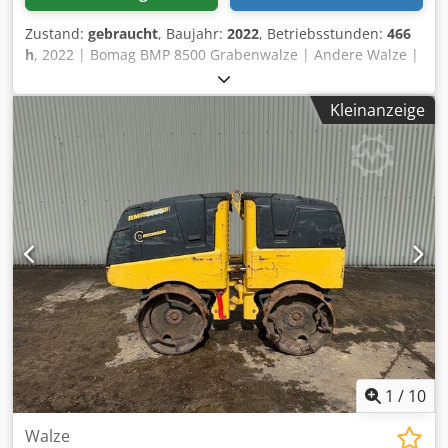
Zustand:
gebraucht
, Baujahr:
2022
, Betriebsstunden:
466
h
, 2022 | Bomag BMP 8500 Grabenwalze | Andere Walze |
466 hours 📍Location: Deutschland 🚛 Delivery available to
your destination – Use our shipping calculator to estimate
Kleinanzeige
transport costs! Codpfxsy Sa Hne Adpeha 💰 Buy Now for
EUR 13900 or Make an Offer. Payment at delivery available
for an affordable fee (subject to approval)* 👷‍♂️ Inspected by
an independent expert 27 Inspektionspunkte 27
genehmigt ✅ 0 unvollkommene ℹ️ 0 Ausgaben ⚠️ 📌
Inspector's Comment: Keine Mängel festgestellt 📄 Want to
see the full inspection, extra photos, or a video? Tip: The
reference "40835 Equippo" is commonly used when
looking up more details online. 💡 Why this machine and
our service stands out: ✔ Thorough inspection by
professionals ✔ Jobsite delivery available ✔ Money-Back
Guaranteed ✔ Secure and flexible payment options 🔄
Considering other equipment options? We offer helpful
tools and resources for all equipment owners and
1
/
10
operators – easily accessible on our platform.
Walze