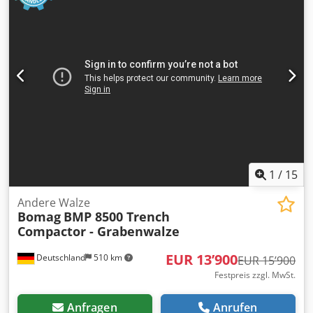
1
/
15
Andere Walze
Bomag
BMP 8500 Trench
Compactor - Grabenwalze
EUR 13’900
Deutschland
510 km
EUR 15’900
Festpreis zzgl. MwSt.
Anfragen
Anrufen