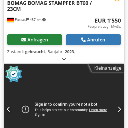
BOMAG
BOMAG STAMPFER BT60 /
23CM
EUR 1’550
Passau
437 km
Festpreis zzgl. MwSt.
Anfragen
Anrufen
Zustand:
gebraucht
, Baujahr:
2023
,
Kleinanzeige