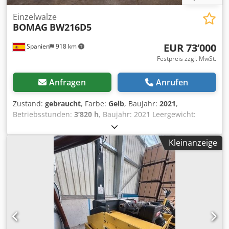
Considering other equipment options? We offer helpful
tools and resources for all equipment owners and
Einzelwalze
BOMAG
BW216D5
operators – easily accessible on our platform.
EUR 73’000
Spanien
918 km
Festpreis zzgl. MwSt.
Anfragen
Anrufen
Zustand:
gebraucht
, Farbe:
Gelb
, Baujahr:
2021
,
Betriebsstunden:
3’820 h
, Baujahr: 2021 Leergewicht:
16.000 kg Abmessungen (L x B x H): 622 x 230 x 299 cm
Motortyp: Deutz DEUTZ TCD4.1 L-4 Cjdpfxjx Sqhie Adpsha
Kleinanzeige