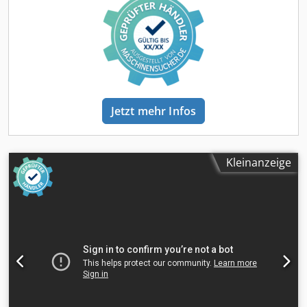
Ausgaben ⚠️ 📌 Inspector's Comment: Gute Maschine,
einige Kratzer und Verdacht auf kleine hydraulische
Leckage. 📄 Want to see the full inspection, extra photos, or
a video? Tip: The reference "40960 Equippo" is commonly
used when looking up more details online. Chodezgw
Dqepfx Adpoa 💡 Why this machine and our service stands
out: ✔ Thorough inspection by professionals ✔ Jobsite
delivery available ✔ Money-Back Guaranteed ✔ Secure and
Jetzt mehr Infos
flexible payment options 🔄 Considering other equipment
options? We offer helpful tools and resources for all
equipment owners and operators – easily accessible on
our platform.
Kleinanzeige