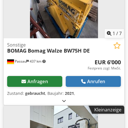
1
/
7
Sonstige
BOMAG
Bomag Walze BW75H DE
EUR 6’000
Passau
437 km
Festpreis zzgl. MwSt.
Anfragen
Anrufen
Zustand:
gebraucht
, Baujahr:
2021
,
Kleinanzeige