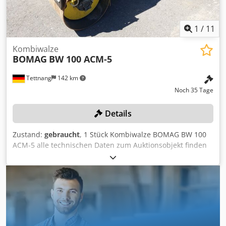
1
/
11
Kombiwalze
BOMAG
BW 100 ACM-5
Tettnang
142 km
Noch 35 Tage
Details
Zustand:
gebraucht
, 1 Stück Kombiwalze BOMAG BW 100
ACM-5 alle technischen Daten zum Auktionsobjekt finden
Sie unter "Dokumente" als PDF als Download! Farbe: wie
abgebildet, gemäß Bildern und Besichtigung Zustand:
gebraucht Cedpfxjzqaycj Adpjha