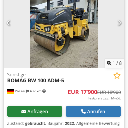
1
/
8
Sonstige
BOMAG
BW 100 ADM-5
EUR 17’900
Passau
437 km
EUR 18’900
Festpreis zzgl. MwSt.
Anfragen
Anrufen
Zustand:
gebraucht
, Baujahr:
2022
, Allgemeine Bewertung