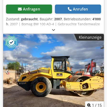
Anfragen
Anrufen
Zustand:
gebraucht
, Baujahr:
2007
, Betriebsstunden:
4’000
h
, 2007 | Bomag BW 100 AD-4 | Gebrauchte Tandemwalze
| 4000 hours 📍Location: Frankreich 🚛 Delivery available to
your destination – Use our shipping calculator to estimate
Kleinanzeige
transport costs! 💰 Buy Now for EUR 8500 or Make an Offer.
Payment at delivery available for an affordable fee (subject
to approval)* 👷‍♂️ Inspected by an independent expert 44
Inspektionspunkte 42 genehmigt ✅ 2 unvollkommene ℹ️ 0
Ausgaben ⚠️ 📌 Inspector's Comment: Maschine in gutem
Zustand. Der Zähler wurde ausgetauscht, daher sind die
200 Stunden nicht real, aber alles ist in Ordnung und es
gibt nichts zu berichten. 📄 Want to see the full inspection,
extra photos, or a video? Tip: The reference "40959
Equippo" is commonly used when looking up more details
online. Chedszim T Hepfx Adpsa 💡 Why this machine and
our service stands out: ✔ Thorough inspection by
professionals ✔ Jobsite delivery available ✔ Money-Back
Guaranteed ✔ Secure and flexible payment options 🔄
1
/
15