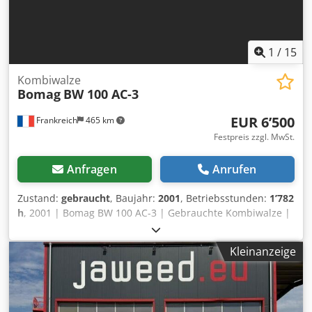
1
/
15
Kombiwalze
Bomag
BW 100 AC-3
EUR 6’500
Frankreich
465 km
Festpreis zzgl. MwSt.
Anfragen
Anrufen
Zustand:
gebraucht
, Baujahr:
2001
, Betriebsstunden:
1’782
h
, 2001 | Bomag BW 100 AC-3 | Gebrauchte Kombiwalze |
1782 hours 📍Location: Frankreich 🚛 Delivery available to
your destination – Use our shipping calculator to estimate
Kleinanzeige
transport costs! 💰 Buy Now for EUR 6500 or Make an Offer.
Payment at delivery available for an affordable fee (subject
to approval)* 👷‍♂️ Inspected by an independent expert 41
Inspektionspunkte 36 genehmigt ✅ 5 unvollkommene ℹ️ 0