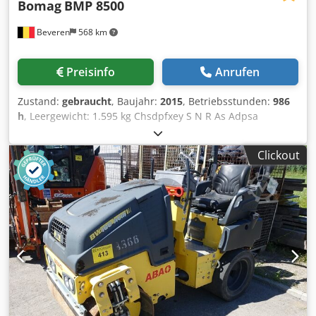
Bomag
BMP 8500
Beveren
568 km
Preisinfo
Anrufen
Zustand:
gebraucht
, Baujahr:
2015
, Betriebsstunden:
986
h
, Leergewicht: 1.595 kg Chsdpfxey S N R As Adpsa
Motormarke: Kubota Wenden Sie sich an Kristoff Van
Havere, um weitere Informationen zu erhalten.
Clickout