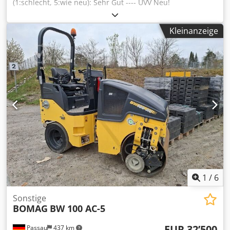
(1:schlecht, 5:wie neu): Sehr Gut ---- UVV Neu!
Chedpfxozkzzhj Adpea
Kleinanzeige
1
/
6
Sonstige
BOMAG
BW 100 AC-5
EUR 32’500
Passau
437 km