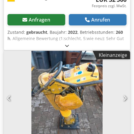
Festpreis zzgl. MwSt.
Anfragen
Anrufen
Zustand:
gebraucht
, Baujahr:
2022
, Betriebsstunden:
260
h
, Allgemeine Bewertung (1:schlecht, 5:wie neu): Sehr Gut
Cedpszkzznsfx Adpsha ---- UVV Neu - sofort Einsatzbereit
ca. 260 Betriebsstunden - Betriebsgewicht 2.400 kg -
Kleinanzeige
Arbeitsbreite 1.000 mm - Kubota Dieselmotor Stage V /
TIER4f - Vier Gummiräder mit Glattprofil hinten -
Hydrostatischer Fahre- und Vibrationsantrieb - 2 Abstreifer
je Bandage federvorgespannt und abklappbar -
Druckberieselung mit Intervallschaltung -
Multifunktionsfahrhebel - Multifunktionsanzeige inkl.
Betriebsstundenzähler - Wasserstandsanzeige - NOT-AUS -
Intelligent Vibration Control - integeriertes Staufach -
einstellbarer Fahrersitz - Sitzkontaktschalter -
Vandalismusschutz - 12 V Steckdose - Arbeitsbeleuchtung
vorne/hinten - Rückfahrwarneinrichtung - abschließbarer
Motorhaube aus Kompositmaterial - Verzurrösen verzinkt -
Einpunktaufhängung