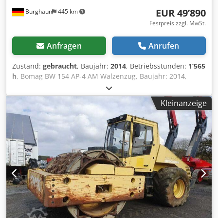
EUR 49’890
Burghaun
445 km
Festpreis zzgl. MwSt.
Anfragen
Anrufen
Zustand:
gebraucht
, Baujahr:
2014
, Betriebsstunden:
1’565
h
, Bomag BW 154 AP-4 AM Walzenzug, Baujahr: 2014,
Betriebsstunden: nur 1.565h, Motor: Kubota[55,4kW/75PS],
Asphalt Manager 2, Bomag Spittstreuer, Asphaltschneide
Kleinanzeige
rechts, Gewicht: 7.300kg, Glattbandbandage, guter
Zustand, sofort Einsatzbereit, Auf Wunsch unterbreiten wir
Ihnen ein Leasing- oder Finanzierungsangebot, Herr
Mihm(Tel. betreut Sie gerne., Weitere Informationen
finden Sie auf unserer Homepage., Irrtümer und
Zwischenverkauf vorbehalten! englisch:, Bomag BW 154
AP-4 AM road roller, Year of manufacture: 2014, Operating
hours: only 1.565 h, Engine: Kubota [55,4 kW/75 PS],
Asphalt Manager 2, Bomag spreader, Asphalt cutter on the
right, Weight: 7.300 kg, Smooth-surface drum, good
condition, ready for immediate use, Upon request, we will