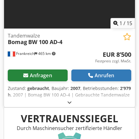
1
/
15
Tandemwalze
Bomag
BW 100 AD-4
EUR 8’500
Frankreich
465 km
Festpreis zzgl. MwSt.
Anfragen
Anrufen
Zustand:
gebraucht
, Baujahr:
2007
, Betriebsstunden:
2’979
h
, 2007 | Bomag BW 100 AD-4 | Gebrauchte Tandemwalze
| 2979 hours 📍Location: Frankreich 🚛 Delivery available to
your destination – Use our shipping calculator to estimate
transport costs! 💰 Buy Now for EUR 8500 or Make an Offer.
VERTRAUENSSIEGEL
Payment at delivery available for an affordable fee (subject
to approval)* 👷‍♂️ Inspected by an independent expert 43
Durch Maschinensucher zertifizierte Händler
Inspektionspunkte 41 genehmigt ✅ 2 unvollkommene ℹ️ 0