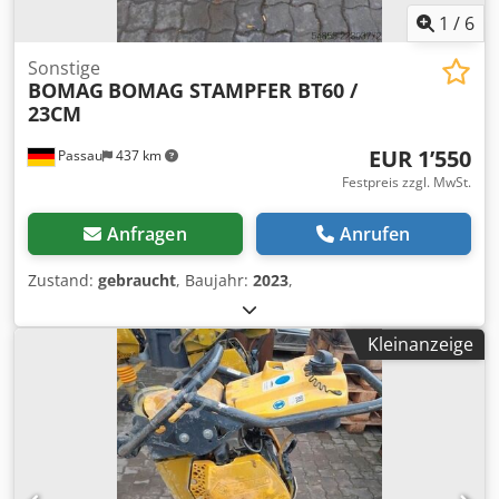
1
/
6
Sonstige
BOMAG
BOMAG STAMPFER BT60 /
23CM
EUR 1’550
Passau
437 km
Festpreis zzgl. MwSt.
Anfragen
Anrufen
Zustand:
gebraucht
, Baujahr:
2023
,
Kleinanzeige