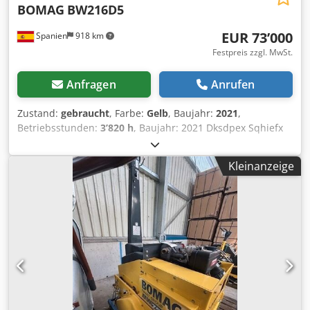
BOMAG
BW216D5
EUR 73’000
Spanien
918 km
Festpreis zzgl. MwSt.
Anfragen
Anrufen
Zustand:
gebraucht
, Farbe:
Gelb
, Baujahr:
2021
,
Betriebsstunden:
3’820 h
, Baujahr: 2021 Dksdpex Sqhiefx
Ad Ijr Leergewicht: 16.000 kg Abmessungen (L x B x H): 622
x 230 x 299 cm Motortyp: Deutz DEUTZ TCD4.1 L-4
Kleinanzeige