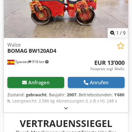
1
/
9
Walze
BOMAG
BW120AD4
EUR 13’000
Spanien
918 km
Festpreis zzgl. MwSt.
Anfragen
Anrufen
Zustand:
gebraucht
, Baujahr:
2007
, Betriebsstunden:
1’680
h
, Leergewicht: 2.586 kg Abmessungen (L x B x H): 248 x
128 x 180 cm Dodpjzb I Tmofx Ad Ijkr
VERTRAUENSSIEGEL