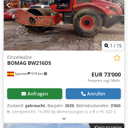
1
/
15
Einzelwalze
BOMAG
BW216D5
EUR 73’000
Spanien
918 km
Festpreis zzgl. MwSt.
Anfragen
Anrufen
Zustand:
gebraucht
, Baujahr:
2020
, Betriebsstunden:
3’060
h
, Leergewicht: 16.000 kg Abmessungen (L x B x H): 622 x
230 x 299 cm Motortyp: Deutz DEUTZ TCD4.1 L-4 Dodpjygu
Rvsfx Ad Ijkr = Weitere Optionen und Zubehör = -
Kleinanzeige