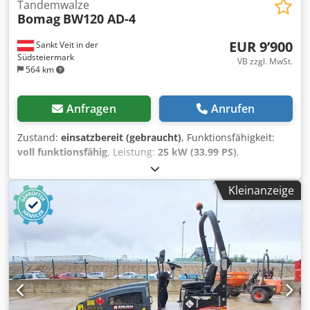
Tandemwalze
Bomag
BW120 AD-4
EUR 9’900
Sankt Veit in der
Südsteiermark
VB zzgl. MwSt.
564 km
Anfragen
Anrufen
Zustand:
einsatzbereit (gebraucht)
, Funktionsfähigkeit:
voll funktionsfähig
, Leistung:
25 kW (33.99 PS)
,
Leergewicht:
2’800 kg
, Baujahr:
2007
, Betriebsstunden:
2’950 h
, BOMAG BW120AD-4 BJ. 2007 lt. Zähler 2.950
Kleinanzeige
Stunden 25,2 KW Kubota 2.800 KG Verkaufspreis: 9.900,--
netto BOMAG BW100AD-4 BJ. 2005 lt. Zähler 6.594 Stunden
25,2 KW Kubota 2.600 KG Verkaufspreis: 8.800,-- netto
Dkodpfx Adjzc Iyvs Ior Hamm HD 10 Bj. 2006 lt. Zähler
4.356 Stunden 20,1 KW Deutz 2.450 KG Verkaufspreis:
8.800,-- netto Hamm HD 10 Bj. 2006 lt. Zähler 7.771
Stunden 20,1 KW Deutz 2.450 KG Verkaufspreis: 8.800,--
netto Auch günstige Zustellung möglich!