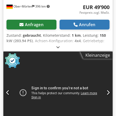
EUR 49’900
Ober-Mörlen
396 km
Festpreis zzgl. MwSt.
Anfragen
Anrufen
Zustand:
gebraucht
, Kilometerstand:
1 km
, Leistung:
150
kW (203.94 PS)
, Achsen-Konfiguration:
4x4
, Getriebetyp:
Automatisch
, Baujahr:
2013
, Leergewicht: 19.200 kg
Zuladung: 1.730 kg zGG: 20.930 kg Wenden Sie sich an
Kleinanzeige
Emal Jaweed, um weitere Informationen zu erhalten.
Walzenzug, Bomag BW 219 DH-4, Baujahr / Year of
Construction: 2013, Betriebsstunden / operating hours:
6523h, Länge / length: 6000mm, Breite / width: 2300mm,
Höhe / height: 3020mm, leergewicht / weight: 19200 kg,
Max. Gewicht / total weight: 20930 kg, Motortyp /
Enginetype: Deutz TCD 2012 L06, Motorleistung /
Enginepower: 150kW / 204PS, Nenndrehzahl: 2200 U/min,
Reifengröße / Tire size: 800/60 R24 10.9, Max.
Fahrgeschwindigkeit / Max. Speed: 13 Km/h, EasyDrive
(Hydrostatischer Fahrantrieb) (SN), Hydrostatische