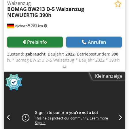
Informationen zu erhalten.
Walzenzug
BOMAG
BW213 D-5 Walzenzug
NEWUERTIG 390h
Aichach
283 km
Preisinfo
Anrufen
Zustand:
gebraucht
, Baujahr:
2022
, Betriebsstunden:
390
h
, * Bomag BW 213 D-5 Walzenzug * Baujahr 2022 * 390 h
* Euro 5 Dsdpfx Aeyr U Tnod Iokr * 12500-14800 kg * 95KW
Deutz Motor * Klimaanalage * Reifen: 23,1-26IND *
Kleinanzeige
NEUWERTIG!