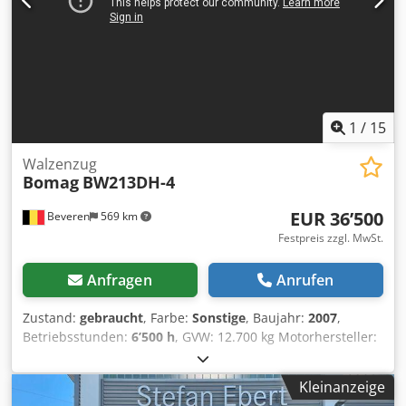
Irrtümer und Zwischenverkauf vorbehalten.
1
/
15
Walzenzug
Bomag
BW213DH-4
EUR 36’500
Beveren
569 km
Festpreis zzgl. MwSt.
Anfragen
Anrufen
Zustand:
gebraucht
, Farbe:
Sonstige
, Baujahr:
2007
,
Betriebsstunden:
6’500 h
, GVW: 12.700 kg Motorhersteller:
Deutz CE-Kennzeichnung: ja Seriennummer:
101582511260 Maschinen zu verkaufen! Besuchen Sie
Kleinanzeige
unsere Website und entdecken Sie eine Vielzahl sofort