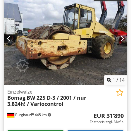
1
/
14
Einzelwalze
Bomag
BW 225 D-3 / 2001 / nur
3.824h! / Variocontrol
EUR 31’890
Burghaun
445 km
Festpreis zzgl. MwSt.