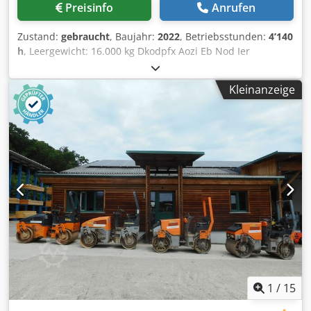
Preisinfo
Anrufen
Zustand:
gebraucht
, Baujahr:
2022
, Betriebsstunden:
4’140
h
, Leergewicht: 16.000 kg Dkodpfx Aozi Eb Nod Ier
Abmessungen (L x B x H): 622 x 230 x 299 cm
Kleinanzeige
1
/
15