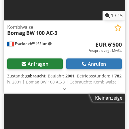
1
/
15
Kombiwalze
Bomag
BW 100 AC-3
EUR 6’500
Frankreich
465 km
Festpreis zzgl. MwSt.
Anfragen
Anrufen
Zustand:
gebraucht
, Baujahr:
2001
, Betriebsstunden:
1’782
h
, 2001 | Bomag BW 100 AC-3 | Gebrauchte Kombiwalze |
1782 hours 📍Location: Frankreich 🚛 Delivery available to
your destination – Use our shipping calculator to estimate
Kleinanzeige
transport costs! 💰 Buy Now for EUR 6500 or Make an Offer.
Payment at delivery available for an affordable fee (subject
to approval)* Dkjdpfx Adozcp Sgj Ier 👷‍♂️ Inspected by an
independent expert 41 Inspektionspunkte 36 genehmigt ✅
5 unvollkommene ℹ️ 0 Ausgaben ⚠️ 📌 Inspector's Comment: