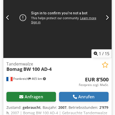
1
/
15
Tandemwalze
Bomag
BW 100 AD-4
EUR 8’500
Frankreich
465 km
Festpreis zzgl. MwSt.
Anfragen
Anrufen
Zustand:
gebraucht
, Baujahr:
2007
, Betriebsstunden:
2’979
h
, 2007 | Bomag BW 100 AD-4 | Gebrauchte Tandemwalze