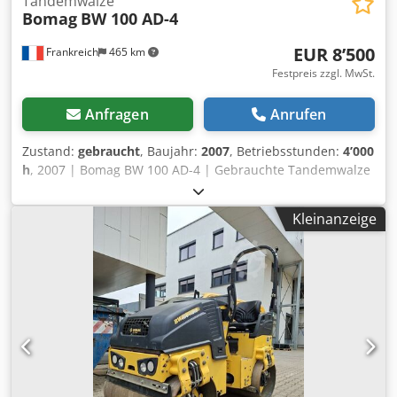
Tandemwalze
Bomag
BW 100 AD-4
EUR 8’500
Frankreich
465 km
Festpreis zzgl. MwSt.
Anfragen
Anrufen
Zustand:
gebraucht
, Baujahr:
2007
, Betriebsstunden:
4’000
h
, 2007 | Bomag BW 100 AD-4 | Gebrauchte Tandemwalze
| 4000 hours 📍Location: Frankreich 🚛 Delivery available to
your destination – Use our shipping calculator to estimate
Kleinanzeige
transport costs! 💰 Buy Now for EUR 8500 or Make an Offer.
Payment at delivery available for an affordable fee (subject
to approval)* 👷‍♂️ Inspected by an independent expert 44
Inspektionspunkte 42 genehmigt ✅ 2 unvollkommene ℹ️ 0
Ausgaben ⚠️ 📌 Inspector's Comment: Maschine in gutem
Zustand. Der Zähler wurde ausgetauscht, daher sind die
200 Stunden nicht real, aber alles ist in Ordnung und es
gibt nichts zu berichten. 📄 Want to see the full inspection,
extra photos, or a video? Dedpozim T Hefx Ad Ijkr Tip: The
reference "40959 Equippo" is commonly used when