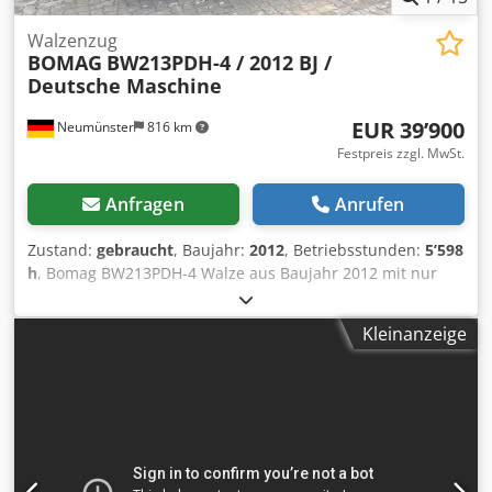
Walzenzug
BOMAG
BW213PDH-4 / 2012 BJ /
Deutsche Maschine
EUR 39’900
Neumünster
816 km
Festpreis zzgl. MwSt.
Anfragen
Anrufen
Zustand:
gebraucht
, Baujahr:
2012
, Betriebsstunden:
5’598
h
, Bomag BW213PDH-4 Walze aus Baujahr 2012 mit nur
5.598 Betriebsstunden! ----* Hersteller: Bomag * Typ:
BW213PDH-4 * Baujahr: 2012 * Abgelesene
Kleinanzeige
Betriebsstunden: ca. 5.598 * Betriebsgewicht: 13.100 KG *
A/C - Klima * Deutsche Maschine * 119 KW * Deutz Diesel
Motor * Weitere Fotos und Video auf Anfrage vorhanden *
Preis: 39.900 Euro, netto + 19% MwSt. ----Für weitere
Fragen bitte anrufen: For more question please call: Erik
Kortum: Whats App Dkjdpfxeyt Uire Ad Ier Kai Kortum :
Whats App Alle Angaben ohne Gewähr und Garantie,