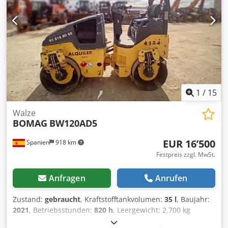
1
/
15
Walze
BOMAG
BW120AD5
EUR 16’500
Spanien
918 km
Festpreis zzgl. MwSt.
Anfragen
Anrufen
Zustand:
gebraucht
, Kraftstofftankvolumen:
35 l
, Baujahr:
2021
, Betriebsstunden:
820 h
, Leergewicht: 2.700 kg
Abmessungen (L x B x H): 253 x 127 x 257 cm Dedpey Iz A