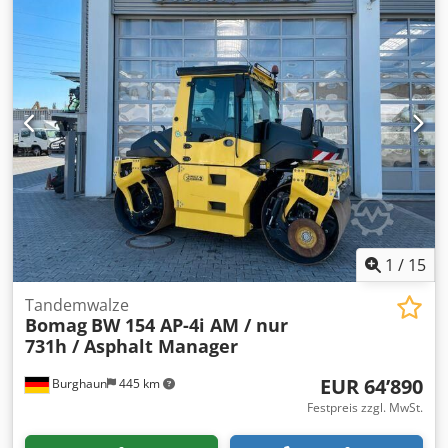
verfügbarer Maschinen. Wir haben mehr Optionen als
online gelistet – rufen Sie uns gerne an oder schreiben Sie
uns jederzeit eine E-Mail. Alle unsere Maschinen sind
vollständig gewartet und auf Zuverlässigkeit geprüft.
Benötigen Sie Bilder? Kontaktieren Sie uns einfach, wir
senden sie Ihnen umgehend zu. Wir unterstützen Sie auf
Niederländisch, Englisch, Französisch, Deutsch, Spanisch
und Russisch. Dksdpfx Ajy R Uwred Ior Entdecken Sie
unser umfangreiches Angebot zuverlässiger Maschinen.
1
/
15
Tandemwalze
Bomag
BW 154 AP-4i AM / nur
731h / Asphalt Manager
EUR 64’890
Burghaun
445 km
Festpreis zzgl. MwSt.