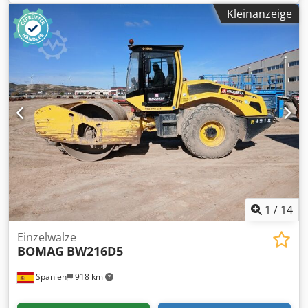
Ajfx Ad Iskr
Kleinanzeige
1
/
14
Einzelwalze
BOMAG
BW216D5
Spanien
918 km