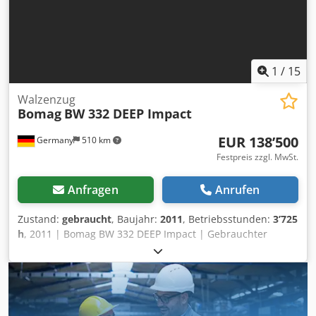
1
/
15
Walzenzug
Bomag
BW 332 DEEP Impact
EUR 138’500
Germany
510 km
Festpreis zzgl. MwSt.
Anfragen
Anrufen
Zustand:
gebraucht
, Baujahr:
2011
, Betriebsstunden:
3’725
h
, 2011 | Bomag BW 332 DEEP Impact | Gebrauchter
Walzenzug | 3725 hours 📍Location: Deutschland 🚛
Delivery available to your destination – Use our shipping
calculator to estimate transport costs! 💰 Buy Now for EUR
138500 or Make an Offer. Payment at delivery available for
an affordable fee (subject to approval)* Dkjdpfeyux Eyjx Ad