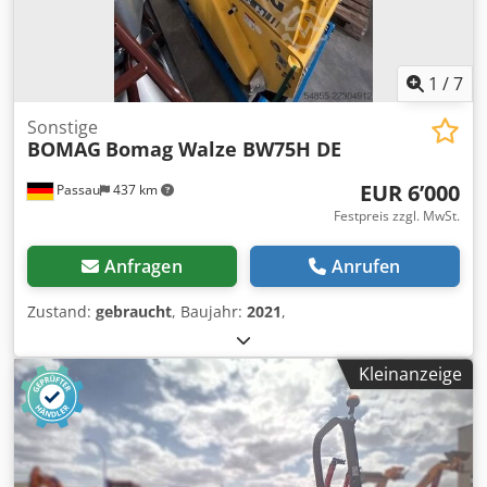
1
/
7
Sonstige
BOMAG
Bomag Walze BW75H DE
EUR 6’000
Passau
437 km
Festpreis zzgl. MwSt.
Anfragen
Anrufen
Zustand:
gebraucht
, Baujahr:
2021
,
Kleinanzeige