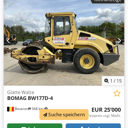
Sitzheizung
1
/
15
Glatte Walze
BOMAG
BW177D-4
EUR 25’000
Beveren
568 km
Suche speichern
Festpreis zzgl. MwSt.