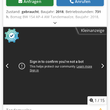
Anfragen
Anrufen
Zustand:
gebraucht
, Baujahr:
2018
, Betriebsstunden:
731
h
, Bomag BW 154 AP-4 AM Tandemwalze, Baujahr: 2018,
Betriebsstunden: nur 731h, Motor: Kubota[55,4kW/75PS],
Asphalt Manager 2, Gewicht: 7.300kg, Glattbandbandage,
Kleinanzeige
guter Zustand, sofort Einsatzbereit, Auf Wunsch
unterbreiten wir Ihnen ein Leasing- oder
Finanzierungsangebot, Herr Mihm(Tel. betreut Sie gerne.,
Weitere Informationen finden Sie auf unserer Homepage.,
Irrtümer und Zwischenverkauf vorbehalten! englisch:,
Djdpfx Aozq Tzysd Iskr Bomag BW 154 AP-4 AM tandem
roller, Year of manufacture: 2018, Operating hours: only
731h, Engine: Kubota [55.4 kW/75 PS], Asphalt Manager 2,
Weight: 7.300 kg, Smooth-surface drum, good condition,
ready for immediate use, Upon request, we will provide
you with a leasing or financing offer; Mr. Mihm (Tel. will be
happy to assist you. Further information can be found on
our website. Subject to errors and prior sale! - = Weitere
Informationen = Wenden Sie sich an Tobias Ebert, um
1
/
15
weitere Informationen zu erhalten.