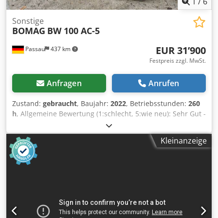
1
/
6
Sonstige
BOMAG
BW 100 AC-5
EUR 31’900
Passau
437 km
Festpreis zzgl. MwSt.
Anfragen
Anrufen
Zustand:
gebraucht
, Baujahr:
2022
, Betriebsstunden:
260
h
, Allgemeine Bewertung (1:schlecht, 5:wie neu): Sehr Gut -
--- UVV Neu - sofort Einsatzbereit ca. 260 Betriebsstunden -
Betriebsgewicht 2.400 kg - Arbeitsbreite 1.000 mm -
Kleinanzeige
Kubota Dieselmotor Stage V / TIER4f - Vier Gummiräder mit
Glattprofil hinten - Hydrostatischer Fahre- und
Vibrationsantrieb - 2 Abstreifer je Bandage
federvorgespannt und abklappbar - Druckberieselung mit
Intervallschaltung - Multifunktionsfahrhebel -
Multifunktionsanzeige inkl. Betriebsstundenzähler -
Wasserstandsanzeige - NOT-AUS - Intelligent Vibration
Control - integeriertes Staufach - einstellbarer Fahrersitz -