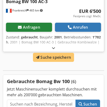
Bomag
BW 100 AC-3
EUR 6’500
Frankreich
465 km
Festpreis zzgl. MwSt.
Anfragen
Anrufen
Zustand:
gebraucht
, Baujahr:
2001
, Betriebsstunden:
1’782
h
, 2001 | Bomag BW 100 AC-3 | Gebrauchte Kombiwalze |
1782 hours Chedpfxezcp Sge Aipja 📍Location: Frankreich
🚛 Delivery available to your destination – Use our shipping
Suche speichern
calculator to estimate transport costs! 💰 Buy Now for EUR
6500 or Make an Offer. Payment at delivery available for an
affordable fee (subject to approval)* 👷‍♂️ Inspected by an
independent expert 41 Inspektionspunkte 36 genehmigt ✅
5 unvollkommene ℹ️ 0 Ausgaben ⚠️ 📌 Inspector's Comment:
Gebrauchte Bomag Bw 100
(6)
Die Maschine ist mechanisch gesund und betriebsfähig,
benötigt jedoch einige kleinere Reparaturen, bevor sie im
Jetzt Maschinensucher komplett durchsuchen mit
Feld eingesetzt werden kann. Die hauptsächlichen
mehr als 200’000 gebrauchten Maschinen.
funktionalen Probleme sind eine defekte Wasserpumpe
(Bewässerungssystem), ein Leck in einer Kraftstoffleitung
Suchen