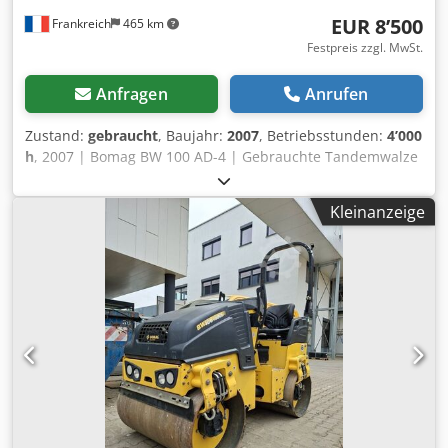
EUR 8’500
Frankreich
465 km
Festpreis zzgl. MwSt.
Anfragen
Anrufen
Zustand:
gebraucht
, Baujahr:
2007
, Betriebsstunden:
4’000
h
, 2007 | Bomag BW 100 AD-4 | Gebrauchte Tandemwalze
| 4000 hours 📍Location: Frankreich 🚛 Delivery available to
your destination – Use our shipping calculator to estimate
Kleinanzeige
transport costs! 💰 Buy Now for EUR 8500 or Make an Offer.
Payment at delivery available for an affordable fee (subject
to approval)* 👷‍♂️ Inspected by an independent expert 44
Inspektionspunkte 42 genehmigt ✅ 2 unvollkommene ℹ️ 0
Ausgaben ⚠️ 📌 Inspector's Comment: Maschine in gutem
Zustand. Der Zähler wurde ausgetauscht, daher sind die
200 Stunden nicht real, aber alles ist in Ordnung und es
gibt nichts zu berichten. 📄 Want to see the full inspection,
extra photos, or a video? Tip: The reference "40959
Equippo" is commonly used when looking up more details
online. 💡 Why this machine and our service stands out: