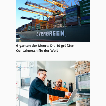
Bomag Bw 120
Bomag Bw 120 Ad 3
Bomag Bw 120 Ad 4
Bomag Bw 120 Ad 5
Bomag Bw 138 Ad
Giganten der Meere: Die 10 größten
Bomag Bw 141 Ad 4
Containerschiffe der Welt
Bomag Bw 161 Ad 4
Bomag Bw 174 Ad
Bomag Bw 177 D 3
Bomag Bw 177 D 4
Bomag Bw 80