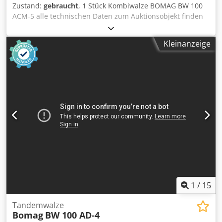
Zustand:
gebraucht
, 1 Stück Kombiwalze BOMAG BW 100
ACM-5 alle technischen Daten zum Auktionsobjekt finden
Sie unter "Dokumente" als PDF als Download!
Chsdpfxezqayco Aipsa Farbe: wie abgebildet, gemäß
Kleinanzeige
Bildern und Besichtigung Zustand: gebraucht
1
/
15
Tandemwalze
Bomag
BW 100 AD-4