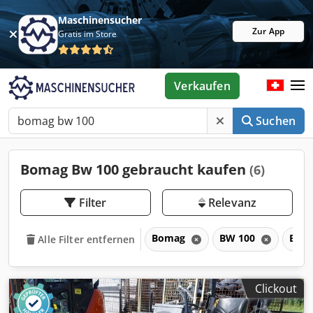
Maschinensucher
Zur App
Gratis im Store
Verkaufen
Suchen
Bomag Bw 100 gebraucht kaufen
(6)
Filter
Relevanz
Bomag
BW 100
BW
Alle Filter entfernen
Clickout