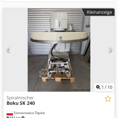
Kleinanzeige
1
/
10
Spiralmischer
Boku
SK 240
Siemianowice Śląskie
883 km