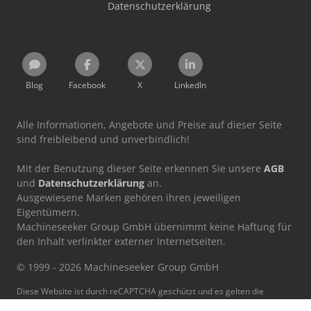
Datenschutzerklärung
Blog
Facebook
X
LinkedIn
Alle Informationen, Angebote und Preise auf dieser Seite
sind freibleibend und unverbindlich!
Mit der Benutzung dieser Seite erkennen Sie unsere
AGB
und
Datenschutzerklärung
an.
Ausgewiesene Marken gehören ihren jeweiligen
Eigentümern.
Machineseeker Group GmbH übernimmt keine Haftung für
den Inhalt verlinkter externer Internetseiten.
© 1999 - 2026 Machineseeker Group GmbH
Diese Website ist durch reCAPTCHA geschützt und es gelten die
Datenschutzbestimmungen
und
Nutzungsbedingungen
von