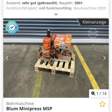
Zustand:
sehr gut (gebraucht)
, Baujahr:
2001
,
Funktionsfähigkeit:
voll funktionsfähig
, Neumaschine 2020
gekauft Ideal für: Möbelbau Küchenbau Schreiner/Tischler
Serienbohrungen für Blum-Beschläge und Topfbänder
Kleinanzeige
Technische Daten: 3×400 V 1,1 kW Profi-
Industrieausführung Cjdpfjznkufex An Ejha Die Maschine
stammt aus einer Werkstattauflösung. Lieferumfang:
Maschine Anschläge/Zubehör, Untergestell wie auf den
Bildern Bedienungsanleitung Besichtigung/Testlauf nach
Absprache möglich.
1
/
14
Bohrmaschine
Blum
Minipress MSP