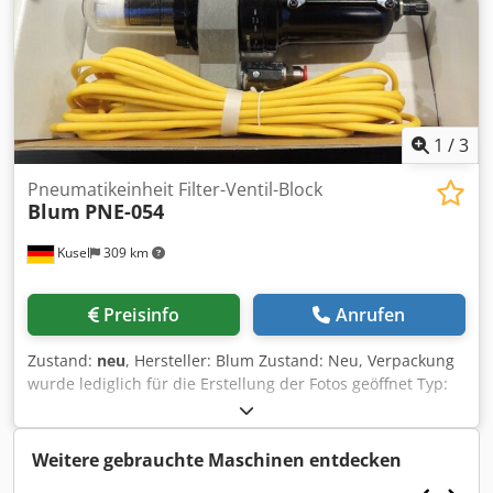
1
/
3
Pneumatikeinheit Filter-Ventil-Block
Blum
PNE-054
Kusel
309 km
Preisinfo
Anrufen
Zustand:
neu
, Hersteller: Blum Zustand: Neu, Verpackung
wurde lediglich für die Erstellung der Fotos geöffnet Typ:
Pneumatikeinheit Modell: PNE-054 Baugruppe: Filter-
Ventil-Block Medium: Druckluft Ausführung: Wartungs-
und Versorgungseinheit für Pneumatikanlagen
Weitere gebrauchte Maschinen entdecken
Bestandteile: Filtereinheit, Ventileinheit, Pneumatikblock