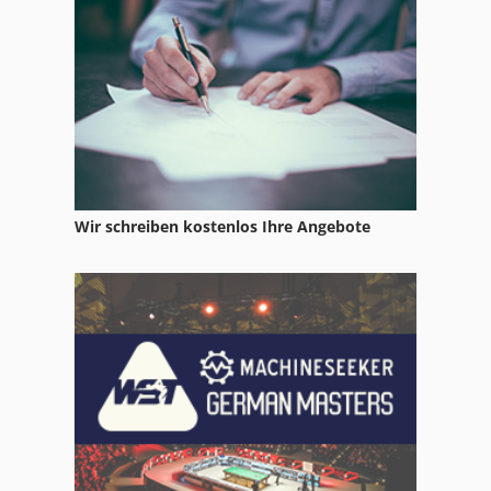
Fräsmaschine
Hettich Beschlagbohrmaschine
Mebus Schleifmaschine
Messerschleifmaschine
Minimax
Wir schreiben kostenlos Ihre Angebote
Reihenlochbohrmaschine Blum
Schlebach Miniprof
Topfbandbohrmaschine Blum
Werkzeug Schrumpfgerät
Werkzeug Voreinstellgerät