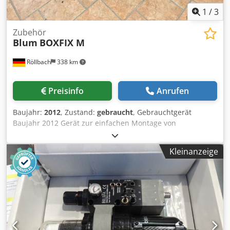
1
/
3
Zubehör
Blum
BOXFIX M
Röllbach
338 km
Preisinfo
Anrufen
Baujahr:
2012
, Zustand:
gebraucht
, Gebrauchtgerät
Baujahr 2012 Gerät zur einfachen Montage von
Schubkästen Chedpozk Nxuefx An Esa Verfügbarkeit:
kurzfristig Lagherort: Flörsheim
Kleinanzeige