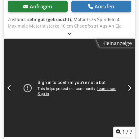
Anfragen
Anrufen
Zustand:
sehr gut (gebraucht)
, Motor 0,75 Spindeln 4
Maximale Materialstärke 10 cm Chsdpfxstrt Aqs An Eja
Anzahl der Sperrklinken 4 Pneumatikspanner 2
Kleinanzeige
1
/
7