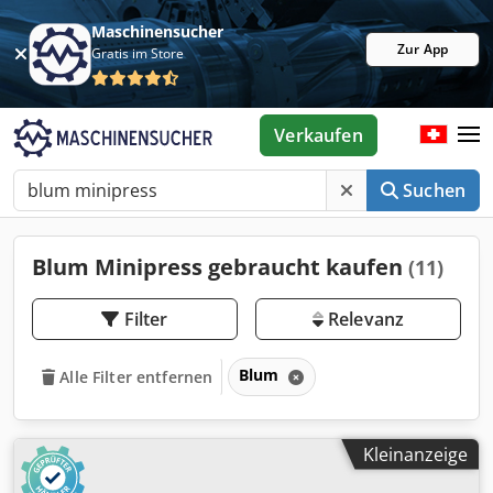
Maschinensucher
Zur App
Gratis im Store
Verkaufen
Suchen
Blum Minipress gebraucht kaufen
(11)
Filter
Relevanz
Blum
Alle Filter entfernen
Kleinanzeige