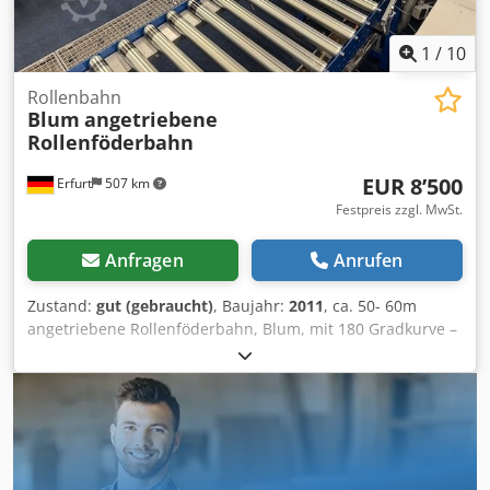
1
/
10
Rollenbahn
Blum
angetriebene
Rollenföderbahn
EUR 8’500
Erfurt
507 km
Festpreis zzgl. MwSt.
Anfragen
Anrufen
Zustand:
gut (gebraucht)
, Baujahr:
2011
, ca. 50- 60m
angetriebene Rollenföderbahn, Blum, mit 180 Gradkurve –
gebraucht - Preis ab Standort (netto): nur 8.500.-€,
demontiert, verpackt und verladen! Hersteller: Blum
Baujahr: 2011 Typ: Rollenbahn mit Antrieb
Rollendurchmesser ca. 5cm Rollenabstand: ca. 5cm
Rollenlänge: ca. 59cm Elementbreite ca. 61cm ca. 50 – 60m
(genaue Länge muss noch gemessen werden) 1x 180 Grad
Rollenbahnkurve Verkauf inkl. Füßen etc. Aktuelle Höhe ca.