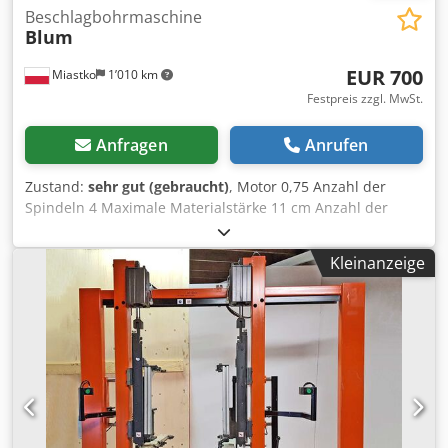
Beschlagbohrmaschine
Blum
EUR 700
Miastko
1’010 km
Festpreis zzgl. MwSt.
Anfragen
Anrufen
Zustand:
sehr gut (gebraucht)
, Motor 0,75 Anzahl der
Spindeln 4 Maximale Materialstärke 11 cm Anzahl der
Sperrklinken 3 Cjdpotrtz Tsfx An Eeha
Kleinanzeige