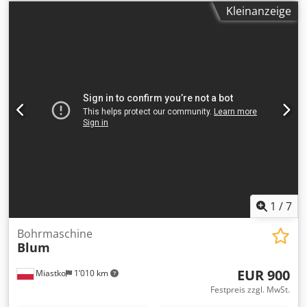
Kleinanzeige
1
/
7
Bohrmaschine
Blum
EUR 900
Miastko
1’010 km
Festpreis zzgl. MwSt.