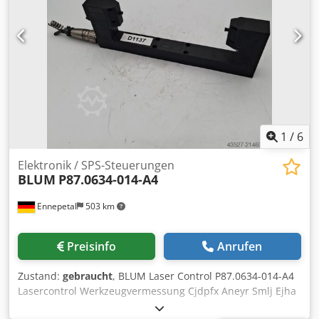
1
/
6
Elektronik / SPS-Steuerungen
BLUM
P87.0634-014-A4
Ennepetal
503 km
Preisinfo
Anrufen
Zustand:
gebraucht
, BLUM Laser Control P87.0634-014-A4
Lasercontrol Werkzeugvermessung Cjdpfx Aneyr Smlj Ejha