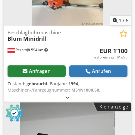
1
/
6
Beschlagbohrmaschine
Blum
Minidrill
EUR 1’100
Pernitz
594 km
Festpreis zzgl. MwSt.
Anfragen
Anrufen
Zustand:
gebraucht
, Baujahr:
1994
,
Maschinen-/Fahrzeugnummer:
M51N1000.50
,
Funktionsfähigkeit:
voll funktionsfähig
, Leistung:
0.75 kW
(1.02 PS)
, Eingangsspannung:
220 V
, Eingangsfrequenz:
50
Kleinanzeige
Hz
, Blum Minidrill Bohrmaschine mit Bemaßungsschiene
und Unterschrank. Csdpfxszkp Tlo An Ejha Unterschrank
Maße: L x B x H in cm: 210 x 60 x 86cm