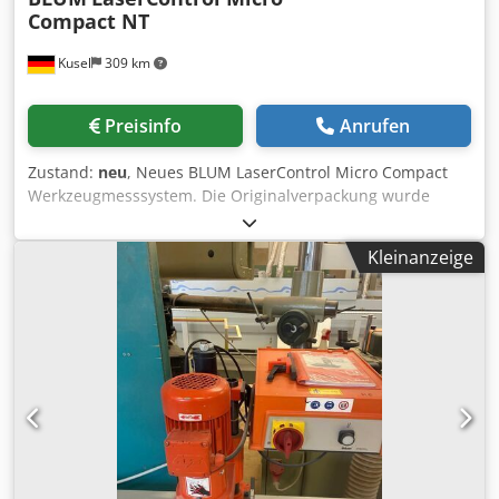
Compact NT
Kusel
309 km
Preisinfo
Anrufen
Zustand:
neu
, Neues BLUM LaserControl Micro Compact
Werkzeugmesssystem. Die Originalverpackung wurde
ausschließlich zum Anfertigen von Fotos geöffnet.
Hersteller: BLUM-Novotest Produktreihe: LaserControl
Kleinanzeige
Micro Compact NT Typ: 87.0634-014-NT-A6365/32-5/S1,6
Cedpozcgzfsfx An Ejha Geräteart: Laser-
Werkzeugmesssystem Ausführung: Micro Compact NT
Verfügbare Stückzahl: 3 Stück