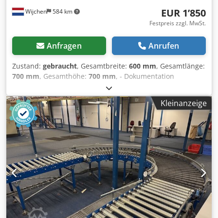
EUR 1’850
Wijchen
584 km
Festpreis zzgl. MwSt.
Anfragen
Anrufen
Zustand:
gebraucht
, Gesamtbreite:
600 mm
, Gesamtlänge:
700 mm
, Gesamthöhe:
700 mm
, - Dokumentation
verfügbar: Nein - CE-Zertifikat vorhanden: Nein - Leistung
Hauptmotor [kW]: 0.75 - Bohrer inklusive: Ja -
Kleinanzeige
Werkzeugschlüssel inklusive: Ja - Spannung [V]: 400 -
Leistung [kW]: 0.8 Cedpsw N Nq Aofx An Esha -
Transportmaße: 700mm x 600mm x 700mm (l x b x h) -
Transportpakete [Stk.]: 1 Finanzielle Informationen
Mehrwertsteuer: Der angegebene Preis versteht sich zzgl.
Mehrwertsteuer Mehrwertsteuer/Differenzbesteuerung:
Mehrwertsteuer abzugsfähig für Unternehmer Lieferung
und Inzahlungnahme jederzeit möglich für alles aus dem
Industriebereich Yorick Diebels