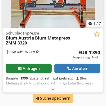
1
/
7
Schubladenpresse
Blum Austria
Blum Metapress
ZMM 3320
EUR 1’390
Malax
1’970 km
Festpreis zzgl. MwSt.
Anfragen
Anrufen
Baujahr:
1995
, Zustand:
sehr gut (gebraucht)
, Blum
Metapress ZMM 3320 Codpfx Anjfgrgrj Eoha Boxpress -
Metabox Jahr 1995 S/N AA77 Länge des Läufers min 270
mm, max . 650 mm Bfxt92krpx Korpusbreite min. 300 mm,
Suche speichern
maximal 1200 mm Dicke des Bodens min.13mm, max. 16
mm, max. Pneumatische Presse horizontal und vertikal für