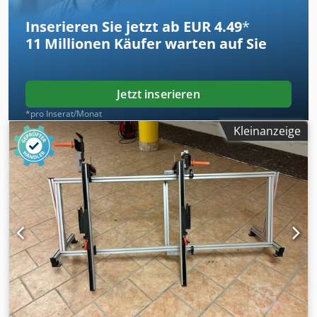
80cm 230V/400V Zustand: gut Verfügbar: ab sofort
Inserieren Sie jetzt ab EUR 4.49
*
Codpfszpf N Hox An Esha Standort: Raum Erfurt
11 Millionen
Käufer warten auf Sie
Jetzt inserieren
*pro Inserat/Monat
Kleinanzeige