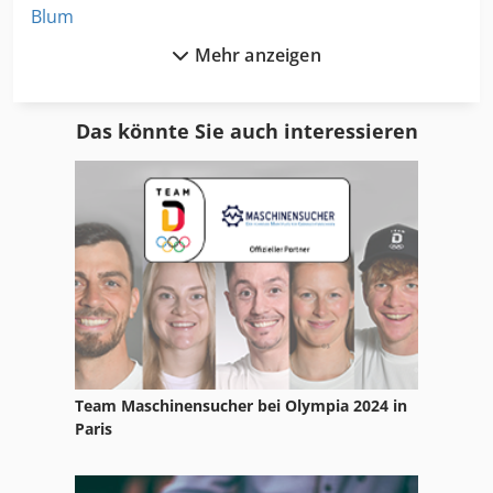
Blum
Mehr anzeigen
Blum Boxfix
Blum Novotest
Das könnte Sie auch interessieren
Blum Procenter 2000
Bohm Kruse
Cnc Presse
Deckel Schleifmaschine
Dreischneider
Einpress
Team Maschinensucher bei Olympia 2024 in
Exenterpresse Vorschub
Paris
Flachschleifmaschine Blohm