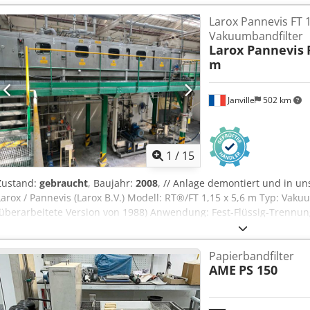
Larox Pannevis FT 1
Vakuumbandfilter
Larox Pannevis
m
Janville
502 km
1
/
15
Zustand:
gebraucht
, Baujahr:
2008
, // Anlage demontiert und in un
Larox / Pannevis (Larox B.V.) Modell: RT®/FT 1,15 x 5,6 m Typ: Vaku
(überarbeitete Version von 1988) Anwendung: Fest-Flüssig-Trennun
Rückgewinnung. FT = „Fume-Tight“ (Gasdicht) Materialien: Edelstahl
– Möglichkeit, mehrere Waschstufen durchzuführen; die jeweiligen
Papierbandfilter
(Reinheit bis zu 99,99 % oder mehr) bei geringem Waschwasserver
AME
PS 150
Wiederpositionierung der Wanne und Tragroste bei jedem Rückzug D
Energieversorgung: kontinuierlich Permanent gewaschtes Filtertu
Austragsschnecke Rahmengestell mit 3 Filtrationstanks und Umw