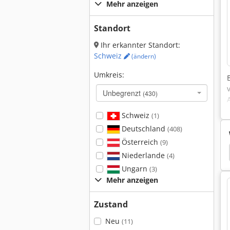
Mehr anzeigen
Standort
Ihr erkannter Standort:
Schweiz
(ändern)
Umkreis:
Unbegrenzt
(430)
Schweiz
(1)
Deutschland
(408)
Österreich
(9)
 Te
Kastenwagen
Volkswagen
Ford 4000
Niederlande
(4)
Ungarn
(3)
Mehr anzeigen
Zustand
Neu
(11)