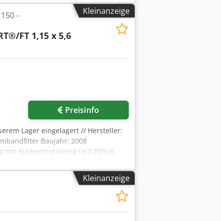
Kleinanzeige
150 -
RT®/FT 1,15 x 5,6
Preisinfo
serem Lager eingelagert // Hersteller:
umbandfilter Baujahr: 2008
g mit Kuchentrocknung und Filtrat-
 Filterfläche: 6,4 m² Kuchenreinigung:
 Filtrate werden separat aufgefangen
Kleinanzeige
brauch. – Rückspülung
edpfxex R D D Is Ahajck Betriebsart /
ch Tuchausrichtung und -spannung
älzpumpen Vakuumpumpeneinheit: –