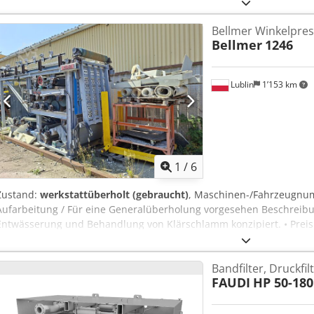
Bellmer Winkelpres
Bellmer
1246
Lublin
1’153 km
1
/
6
Zustand:
werkstattüberholt (gebraucht)
, Maschinen-/Fahrzeugn
Aufarbeitung / Für eine Generalüberholung vorgesehen Beschreibun
Entwässerung und Behandlung von Klärschlamm konzipiert. • Preis:
Hinweis: Mechanische Teile wurden aufbereitet, einschließlich e
Die gesamte Struktur ist verzinkt.
Bandfilter, Druckfi
FAUDI
HP 50-180