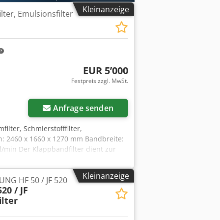
ilterhilfsmittel
Kleinanzeige
lter, Emulsionsfilter
EUR 5’000
Festpreis zzgl. MwSt.
Anfrage senden
filter, Schmierstofffilter,
n: 2460 x 1660 x 1270 mm Bandbreite:
l/min Der Klappbandfilter dient zur
tallbearbeitung sowie zur
eitungen, insbesondere von
Kleinanzeige
JUNG HF 50 / JF 520
 Durch die Reinigung von
20 / JF
nutzung der Medien im Prozess
lter
eistet. Zusätzliche Vorteile sind die
ung der Oberflächengüte der