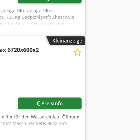
ranlage Filteranlage Filter
a. 725 Kg Dedpjzhlgvsfx Ahasck Sie
ir für Sie eine Kostengünstige
Für Ausländische Kunden kann auch
e Ust.Indent.Nr. Zwischenverkauf
Kleinanzeige
unsere weiteren Angebote an.
ax 6720x600x2
nhaber und dienen lediglich zur
echnischen Daten sowie Irrtümer in
halten.
Preisinfo
nfilter für den Wassereinlauf Öffnung:
22 mm Maschinentiefe: 8642 mm