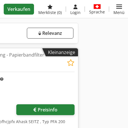
Verkaufen
Sprache
Merkliste
(0)
Login
Menü
Relevanz
Kleinanzeige
ng - Papierbandfilter
Preisinfo
jzpfhcjpfx Ahask SEITZ , Typ PFA 200