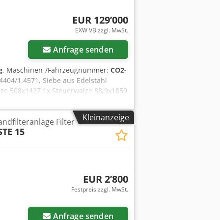
EUR 129’000
EXW VB zzgl. MwSt.
Anfrage senden
g
, Maschinen-/Fahrzeugnummer:
CO2-
.4404/1.4571, Siebe aus Edelstahl
alze 508x1427 1x Steuerwalze 88,9x1850
F 1x Gestell für Haubenkonstruktion
sen 6x Haubenbügel für Vakuumrohr 1x
Kleinanzeige
ndfilteranlage Filter
nd Pedal 2x Gleitblock Spannwalze
STE 15
 HMPE100 1x Antrieb SEW KH87/T R57
us Schalter 2x Not-Aus Seil 1x
lge 23x Halter für Sprühdüsen 23x
sförderung 2x Doppelwaschrinnen
EUR 2’800
Festpreis zzgl. MwSt.
Anfrage senden