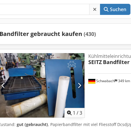
Suchen
Bandfilter gebraucht kaufen
(430)
Kühlmitteleinrichtu
SEITZ
Bandfilter
Schwabach
349 km
1
/
3
Zustand:
gut (gebraucht)
, Papierbandfilter mit viel Fliesstoff Dcsd