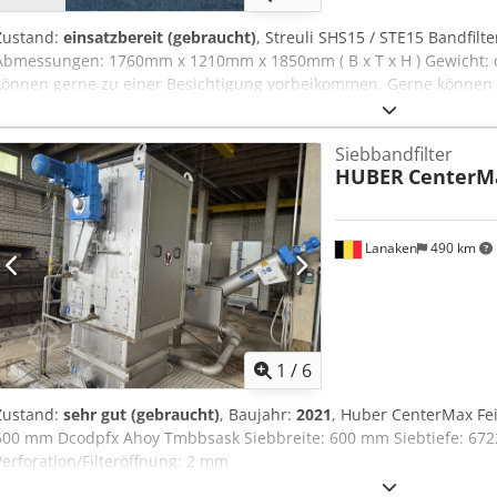
Zustand:
einsatzbereit (gebraucht)
, Streuli SHS15 / STE15 Bandfilte
Abmessungen: 1760mm x 1210mm x 1850mm ( B x T x H ) Gewicht: c
können gerne zu einer Besichtigung vorbeikommen. Gerne können w
Spedition organisieren! Sie erhalten eine ordentliche Rechnung. 
eine Nettorechnung erstellt werden. Vorraussetzung ist eine gültig
Siebbandfilter
vorbehalten. Besuchen Sie unseren Shop und sehen Sie sich auch 
HUBER
CenterM
Angegebene Firmennamen und Warenzeichen sind Eigentum Ihrer I
Identifikation und Beschreibung der Produkte. Abweichungen von t
der Beschreibung des Artikels können passieren und bleiben vorbe
Lanaken
490 km
1
/
6
Zustand:
sehr gut (gebraucht)
, Baujahr:
2021
, Huber CenterMax Fei
600 mm Dcodpfx Ahoy Tmbbsask Siebbreite: 600 mm Siebtiefe: 67
Perforation/Filteröffnung: 2 mm