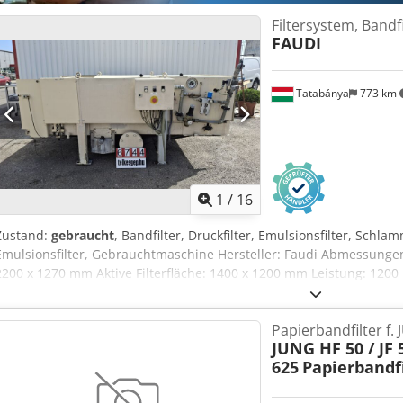
Bearbeitungsemulsionen Filterhilfsmittel: Wahlweise mit oder ohne F
Filtersystem, Bandfi
FAUDI
Tatabánya
773 km
1
/
16
Zustand:
gebraucht
, Bandfilter, Druckfilter, Emulsionsfilter, Schlamm
Emulsionsfilter, Gebrauchtmaschine Hersteller: Faudi Abmessunge
2200 x 1270 mm Aktive Filterfläche: 1400 x 1200 mm Leistung: 1200 
Reinigung verunreinigter Kühl- und Schmierflüssigkeiten in der Me
Verarbeitung unterschiedlicher Schlammrückstände bei Grobbearb
Papierbandfilter f. 
Aluminium, oder bei der Aufnahme von abrasivem Schleifschlamm.
JUNG HF 50 / JF 5
Kühlschmierstoffen und Schleifschlamm wird eine längere Wieder
625
Papierbandfi
ermöglicht und somit ein wesentlicher Beitrag zum Umweltschutz gel
Wärmeabfuhr direkt an der Bearbeitungsstelle sowie die Optimier