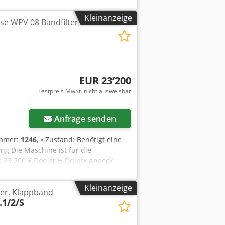
Kleinanzeige
se WPV 08 Bandfilter
EUR 23’200
Festpreis MwSt. nicht ausweisbar
Anfrage senden
ummer:
1246
, • Zustand: Benötigt eine
g Die Maschine ist für die
 23.200 € Dodjzr H Ddjpfx Ahaeck
iner neuen, gummiummantelten Walze.
Kleinanzeige
lter, Klappband
.1/2/S