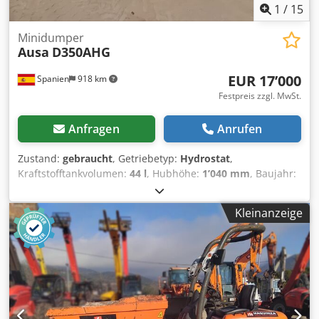
1
/
15
Minidumper
Ausa
D350AHG
EUR 17’000
Spanien
918 km
Festpreis zzgl. MwSt.
Anfragen
Anrufen
Zustand:
gebraucht
, Getriebetyp:
Hydrostat
,
Kraftstofftankvolumen:
44 l
, Hubhöhe:
1’040 mm
, Baujahr:
2017
, Betriebsstunden:
3’420 h
, Getriebe: 2 Gänge
Verwendungszweck: Bergbau Leergewicht: 2.780 kg
Kleinanzeige
Zuladung: 3.500 kg Cedpfx Adoy Nctljrsrf zGG: 6.280 kg
Abmessungen (L x B x H): 412 x 186 x 296 cm Inhalt des
Laderaums: 2.737 l