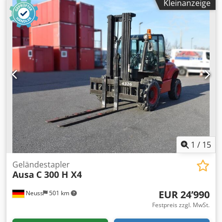
Kleinanzeige
Optischer Zustand: gut Transportabmessungen (L x B x H):
LxB 3,37 x 2,00 m Produktionsland: ES Wenden Sie sich an
Christian Theißen, um weitere Informationen zu erhalten.
Hersteller: Ausa Typ: C500 Hx4 Baujahr: 2014 Produktart:
Gebraucht Daten: Max. Hubhöhe: 5,48 m Hublast: 4.900 kg
Zinkenlänge: 1,78 m Antriebsart: Diesel
Gesamtabmessungen (ohne Zinken): LxB 3,37 x 2,00 m
Bauhöhe: 2,77 m Eigengewicht: 8.350 kg Besonderheiten:
Allrad zuschaltbar, 2 Rad Lenkung, Seitenschieber: 0,20 m,
Anhängerbetrieb möglich. Cjdpfxjxmh Exo Adrjrf Standort:
41468 Neuss: sofort verfügbar
1
/
15
Geländestapler
Ausa
C 300 H X4
EUR 24’990
Neuss
501 km
Festpreis zzgl. MwSt.