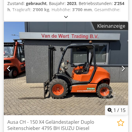
Zustand:
gebraucht
, Baujahr:
2023
, Betriebsstunden:
2’254
h
, Tragkraft:
2’000 kg
, Hubhöhe:
3’700 mm
, Gesamthöhe:
2’070 mm
, Gesamtlänge:
4’380 mm
, Gesamtbreite:
1’520
mm
, Ausstattung:
Allradantrieb
, Baujahr: 2023
Kleinanzeige
Leergewicht: 3.635 kg zGG: 5.635 kg Kraftstofftank: 62 Liter
Csdpoxqficefx Adrorf
1
/
15
Ausa CH - 150 X4 Geländestapler Duplo
Seitenschieber 4795 BH ISUZU Diesel