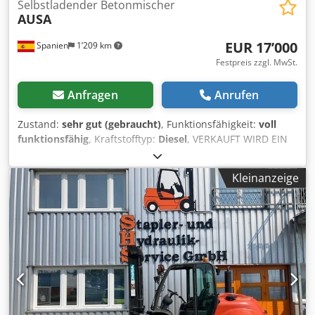
Selbstladender Betonmischer
AUSA
EUR 17’000
Spanien
1’209 km
Festpreis zzgl. MwSt.
Anfragen
Anrufen
Zustand:
sehr gut (gebraucht)
, Funktionsfähigkeit:
voll
funktionsfähig
, Kraftstofftyp:
Diesel
, VERKAUFT WIRD EIN
BETONMISCHER DER MARKE AUSA MIT EINEM
FASSUNGSVERMÖGEN VON 5 M³. Cjdszrpyhepfx Adrorf
Kleinanzeige
EINWANDFREIER ZUSTAND, VOLLSTÄNDIG ÜBERHOLT.