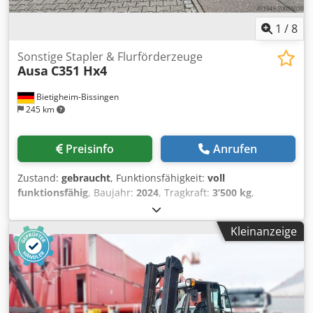
mm • Gabelträgerplatte 1.260 mm Typ FEM III • Integrierter
Seitenschieber
1
/
8
Sonstige Stapler & Flurförderzeuge
Ausa
C351 Hx4
Bietigheim-Bissingen
245 km
Preisinfo
Anrufen
Zustand:
gebraucht
, Funktionsfähigkeit:
voll
funktionsfähig
, Baujahr:
2024
, Tragkraft:
3’500 kg
,
Kraftstofftyp:
Diesel
, Leergewicht:
5’416 kg
, Gesamtlänge:
4’540 mm
, Antriebsart:
Diesel
, Masttyp: Keiner Zustand
Kleinanzeige
Technisch: Neu Bereifung vorne Typ: Luft Bereifung vorne
Grösse: 16/70-20 Crsdpfx Adjxgkncjref Bereifung hinten
Typ: Luft Bereifung hinten Grösse: 12-16,5 CE Zertifikat,