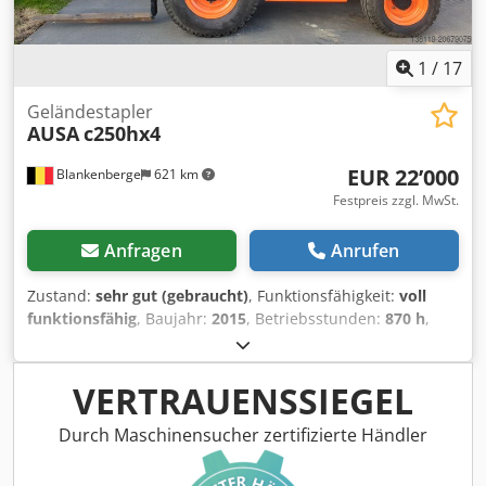
1
/
17
Geländestapler
AUSA
c250hx4
EUR 22’000
Blankenberge
621 km
Festpreis zzgl. MwSt.
Anfragen
Anrufen
Zustand:
sehr gut (gebraucht)
, Funktionsfähigkeit:
voll
funktionsfähig
, Baujahr:
2015
, Betriebsstunden:
870 h
,
Ausstattung:
Kabine, Palettengabeln, Seitenschieber
,
gepflegter Ausa Geländestapler, Baujahr 2015, 870
Betriebsstunden, Seitenschieber, neue Hinterreifen Cjdpfx
VERTRAUENSSIEGEL
Aex Dcqdedrjrf
Durch Maschinensucher zertifizierte Händler