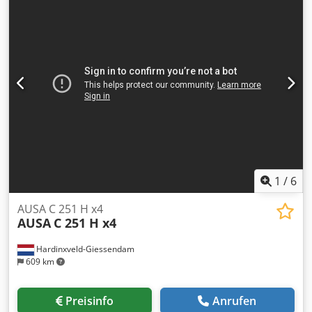
1
/
6
AUSA C 251 H x4
AUSA
C 251 H x4
Hardinxveld-Giessendam
609 km
Preisinfo
Anrufen