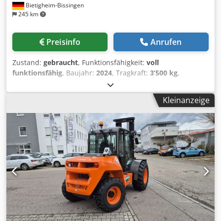
Bietigheim-Bissingen
245 km
Preisinfo
Anrufen
Zustand:
gebraucht
, Funktionsfähigkeit:
voll
funktionsfähig
, Baujahr:
2024
, Tragkraft:
3’500 kg
,
Kraftstofftyp:
Diesel
, Leergewicht:
5’416 kg
, Gesamtlänge:
4’540 mm
, Antriebsart:
Diesel
, Masttyp: Keiner Zustand
Kleinanzeige
Technisch: Neu Bereifung vorne Typ: Luft Bereifung vorne
Grösse: 16/70-20 Bereifung hinten Typ: Luft Bereifung
hinten Grösse: 12-16,5 Crjdpfxovcf Ums Adrjf CE Zertifikat,
STANDARDAUSSTATTUNG • Kippbare Fahrerkabine mit
Kippunterstützung • Sicherheitsgurt mit
Sensorüberwachung • Akustischer Rückfahrwarner • Not-
Aus-Taste • Rundumkennleuchte • Hill Holder -
Berganfahrhilfe • Negativbremse • Rückspiegel • In
Neigung und Tiefe verstellbares Lenkrad • Joystick für die
gesamte Steuerung aller Hauptfunktionen • Armlehne •
Inch-Pedal • ECO Mode-System • Digitales Display •
Dieselfilter mit Wasserabscheider GABELN • Gabel 1.200