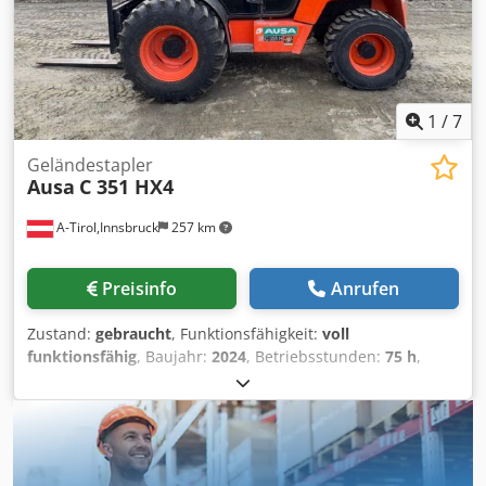
eine Probefahrt können Sie gerne einen Termin
vereinbaren. Bitte rufen Sie vorher an, da wir nicht ständig
vor Ort sind. Cedpfx Adozqyuyerjrf Van de Wert Trading
B.V. Bedrijfsstraat 3 5391 LR Nuland
1
/
7
Geländestapler
Ausa
C 351 HX4
A-Tirol,Innsbruck
257 km
Preisinfo
Anrufen
Zustand:
gebraucht
, Funktionsfähigkeit:
voll
funktionsfähig
, Baujahr:
2024
, Betriebsstunden:
75 h
,
Tragkraft:
3’500 kg
, Hubhöhe:
5’400 mm
, Freihub:
1’680
mm
, Kraftstofftyp:
Diesel
, Masttyp:
Triplex
, Bauhöhe:
2’130
mm
, Leistung:
31 kW (42.15 PS)
, Gabellänge:
1’150 mm
,
Leergewicht:
5’837 kg
, Gesamtlänge:
4’540 mm
,
Antriebsart:
Diesel
, Baubreite:
2’050 mm
, Geländestapler