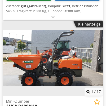
Zustand:
gut (gebraucht)
, Baujahr:
2023
, Betriebsstunden:
545 h
, Tragkraft:
2’500 kg
, Hubhöhe:
4’300 mm
,
Kraftstofftyp:
Diesel
, Masttyp:
Triplex
, Bauhöhe:
2’340 mm
,
Verwendungszweck: Interne Logistik Anzahl der Ventile: 3
Kleinanzeige
Allgemeiner Zustand: sehr gut Technischer Zustand: sehr
gut Optischer Zustand: sehr gut Wenden Sie sich an Pieter
de Vries , , ), um weitere Informationen zu erhalten.
Weitere Optionen und Zubehör 3 Ventil Codjxakw Dopfx
Adrjrf
1
/
17
Mini-Dumper
AUSA
D100AHA