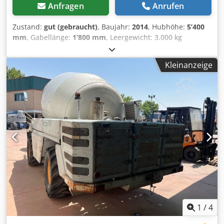
Anfragen
Anrufen
Zustand:
gut (gebraucht)
, Baujahr:
2014
, Hubhöhe:
5’400
mm
, Gabellänge:
1’800 mm
, Leergewicht: 3.000 kg
Technischer Zustand: gut Codpfx Asw Uf Rcedrsrf
Optischer Zustand: gut Transportabmessungen (L x B x H):
Kleinanzeige
3,38x1,83 Wenden Sie sich an Christian Theißen, um
weitere Informationen zu erhalten. Hersteller: Ausa Typ:
C300 Hx4 Baujahr: 2014 Produktart: Gebraucht Daten: Max.
Hubhöhe: 5,40 m Hublast: 3.000 kg Zinkenlänge: 1,80 m
Antriebsart: Diesel Eigengewicht: 5.625 kg
Gesamtabmessungen (ohne Zinken): LxB 3,38 x 1,83 m
Bauhöhe: 2,68 m Besonderheiten: Allrad zuschaltbar,
Straßenbeleuchtung, Anhängerbetrieb möglich. Standort:
41468 Neuss sofort verfügbar
1
/
4