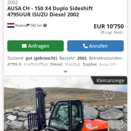
2002
AUSA
CH - 150 X4 Duplo Sideshift
4795UUR ISUZU Diesel 2002
EUR 10’750
Nuland
582 km
VB zzgl. MwSt.
Anfragen
Anrufen
Zustand:
gut (gebraucht)
, Baujahr:
2002
, Betriebsstunden:
4’795 h
, Kraftstofftyp:
Diesel
, Masttyp:
Duplex
, Ausa CH -
150 X4 Geländestapler Duplo, Seitenschub, 4795
Betriebsstunden, ISUZU Diesel, 2002 Ein Video kann per
Kleinanzeige
WhatsApp zugesendet werden. Wir haben einen ständigen
Lagerbestand, siehe Website. Die Preise verstehen sich ab
Nuland. Van de Wert Trading B.V. verfügt über ein
wechselndes Angebot an Maschinen, Lastwagen,
Anhängern und Anbaugeräten. Alle unsere Lieferungen
erfolgen zu Handelspreisen im Zustand „wie gesehen“
ohne Gewährleistung. (siehe unsere allgemeinen
Geschäftsbedingungen) Für eine Besichtigung und/oder