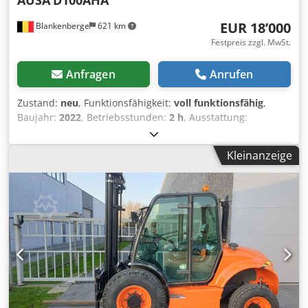
EUR 18’000
Blankenberge
621 km
Festpreis zzgl. MwSt.
Anfragen
Anrufen
Zustand:
neu
, Funktionsfähigkeit:
voll funktionsfähig
,
Baujahr:
2022
, Betriebsstunden:
2 h
, Ausstattung:
Allradantrieb
, neuer Ausa Dumper Baujahr 2022
Hochkippmulde Crodpjx Dcmxjfx Adrof hydrostatischer
Kleinanzeige
Antrieb Straßenbeleuchtung