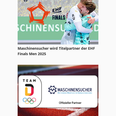
Ausa 150
Ausa 150 Ahg
Ausa 150 Dg
Ausa 150 Dh
Maschinensucher wird Titelpartner der EHF
Ausa 200 Rm
Finals Men 2025
Ausa 350 Ahg
Ausa C 11 M
Ausa D 150 Ahg
Ausa Geländestapler
Ausa T 204 H
Ausa Teleskoplader