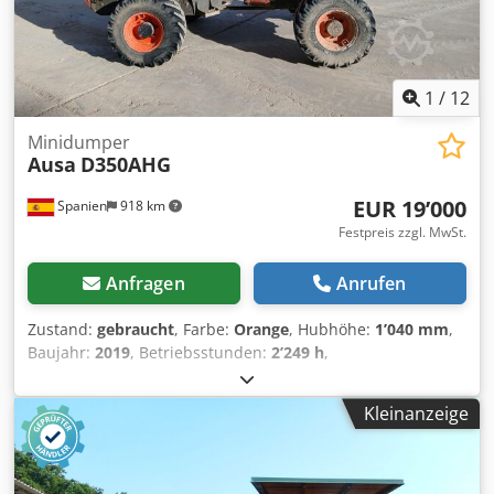
1
/
12
Minidumper
Ausa
D350AHG
EUR 19’000
Spanien
918 km
Festpreis zzgl. MwSt.
Anfragen
Anrufen
Zustand:
gebraucht
, Farbe:
Orange
, Hubhöhe:
1’040 mm
,
Baujahr:
2019
, Betriebsstunden:
2’249 h
,
Verwendungszweck: Bergbau Leergewicht: 2.780 kg
Zuladung: 3.500 kg Crsdpfeymmhaox Adrjf zGG: 6.280 kg
Kleinanzeige
Abmessungen (L x B x H): 412 x 186 x 296 cm Motortyp:
Kubota Kubota