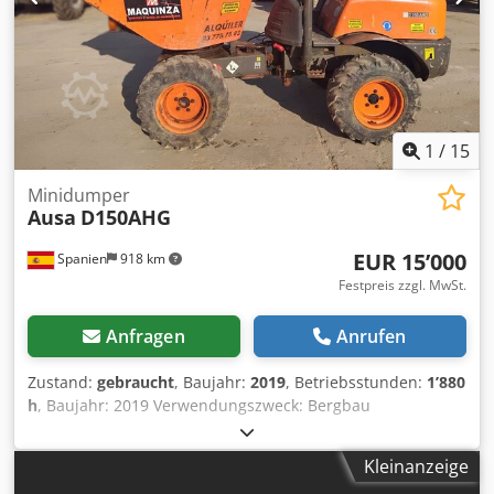
1
/
15
Minidumper
Ausa
D150AHG
EUR 15’000
Spanien
918 km
Festpreis zzgl. MwSt.
Anfragen
Anrufen
Zustand:
gebraucht
, Baujahr:
2019
, Betriebsstunden:
1’880
h
, Baujahr: 2019 Verwendungszweck: Bergbau
Leergewicht: 1.510 kg Zuladung: 1.500 kg zGG: 3.010 kg
Abmessungen (L x B x H): 314 x 145 x 265 cm Cjdpfx Asx U
Kleinanzeige
U Hzedrerf