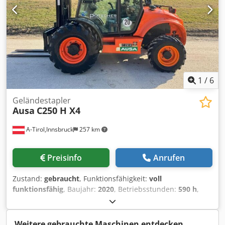
Außenspiegel, Joystick, Scheibenwischer,
1
/
6
Geländestapler
Ausa
C250 H X4
A-Tirol,Innsbruck
257 km
Preisinfo
Anrufen
Zustand:
gebraucht
, Funktionsfähigkeit:
voll
funktionsfähig
, Baujahr:
2020
, Betriebsstunden:
590 h
,
Tragkraft:
2’500 kg
, Hubhöhe:
4’300 mm
, Freihub:
1’330
mm
, Kraftstofftyp:
Diesel
, Masttyp:
Triplex
, Bauhöhe:
2’320
mm
, Leistung:
37 kW (50.31 PS)
, Gabelträgerbreite:
1’600
Weitere gebrauchte Maschinen entdecken