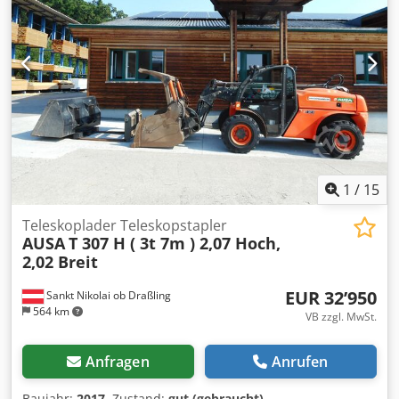
1
/
15
Teleskoplader Teleskopstapler
AUSA
T 307 H ( 3t 7m ) 2,07 Hoch,
2,02 Breit
EUR 32’950
Sankt Nikolai ob Draßling
564 km
VB zzgl. MwSt.
Anfragen
Anrufen
Baujahr:
2017
, Zustand:
gut (gebraucht)
,