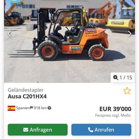
1
/
15
Geländestapler
Ausa
C201HX4
EUR 39’000
Spanien
918 km
Festpreis zzgl. MwSt.
Anfragen
Anrufen