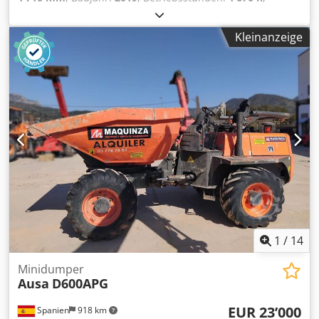
Verwendungszweck: Bergbau Leergewicht: 1.510 kg
Zuladung: 1.500 kg Crjdpjzb Nabjfx Adref zGG: 3.010 kg
Kleinanzeige
Abmessungen (L x B x H): 318 x 148 x 261 cm
1
/
14
Minidumper
Ausa
D600APG
EUR 23’000
Spanien
918 km