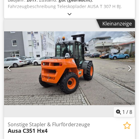
Fahrzeugbeschreibung Teleskoplader AUSA T 307 H BJ.
2017 lt. Zähler 8.832 Stunden 3 Tonnen Hubkraft 7 Meter
Hubhöhe 63 KW Kubota Turbo Motor nur 2,07 Meter
Kleinanzeige
Bauhöhe nur 2,02 Merer Baubreite - incl. Greiferschaufel -
incl. Erdschaufel - incl. Palettengabel - hydr.
Schnellwechsler - 3. Kreis bis Gabelträger Crodpfomxkatox
Adrof - Allrad - 3 Lenkarten - Joystikbedienung - sofort
einsatzbereit - Originallack - Straßenzulassung NL
Verkaufspreis: 32.950,-- netto Auch günstige Zustellung
möglich !!
1
/
8
Sonstige Stapler & Flurförderzeuge
Ausa
C351 Hx4