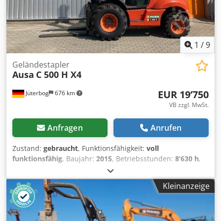
1
/
9
Geländestapler
Ausa
C 500 H X4
EUR 19’750
Jüterbog
676 km
VB zzgl. MwSt.
Anfragen
Anrufen
Zustand:
gebraucht
, Funktionsfähigkeit:
voll
funktionsfähig
, Baujahr:
2015
, Betriebsstunden:
8’630 h
,
Tragkraft:
5’000 kg
, Hubhöhe:
3’700 mm
, Freihub:
100 mm
,
Kraftstofftyp:
Diesel
, Masttyp:
Simplex
, Bauhöhe:
2’730
Kleinanzeige
mm
, Gabelträgerbreite:
1’710 mm
, Gabellänge:
1’500 mm
,
Leergewicht:
8’350 kg
, Antriebsart:
Diesel
, Baubreite:
1’990
mm
, Geländestapler Lastschwerpunkt: 600 Gabelbreite:
200 mm Gabeldicke: 60 mm ISO Klasse: ISO Klasse 4 =