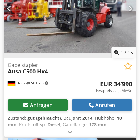
1
/
15
Gabelstapler
Ausa
C500 Hx4
EUR 34’990
Neuss
501 km
Festpreis zzgl. MwSt.
Anfragen
Anrufen
Zustand:
gut (gebraucht)
, Baujahr:
2014
, Hubhöhe:
10
mm
, Kraftstofftyp:
Diesel
, Gabellänge:
178 mm
,
Leergewicht: 8.350 kg Hubkapazität: 4.900 kg Bauhöhe:
27,7 cm CE-Kennzeichnung: ja Technischer Zustand: gut