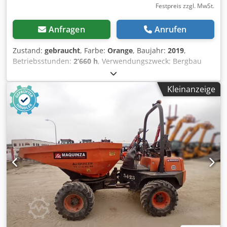
Festpreis zzgl. MwSt.
Anfragen
Anrufen
Zustand:
gebraucht
, Farbe:
Orange
, Baujahr:
2019
,
Betriebsstunden:
2’660 h
, Verwendungszweck: Bergbau
Cjdpfozb I Uksx Adrerf Motormarke: Kubota
Kleinanzeige