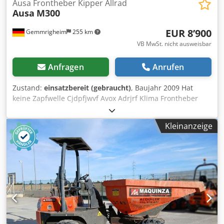
Ausa Frontheber Kipper Allrad
Ausa
M300
EUR 8’900
Gemmrigheim
255 km
VB MwSt. nicht ausweisbar
Anfragen
Anrufen
Zustand:
einsatzbereit (gebraucht)
, Baujahr 2009 Hat
keine Zapfwelle Cjdpfjwvf Avox Adrjrf Klima Frontheber
Kipper Vorne und hinten Hydraulik Allrad
Hydrostatikantrieb Einsatzbereit Optische Mängel siehe
Kleinanzeige
Bilder Bevorzugt Händler oder Export Irrtümer vorbehalten
Bilder/Beschreibung kann abweichen