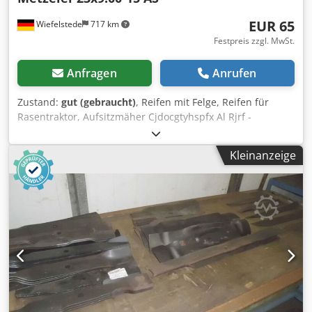
EUR 65
Wiefelstede
717 km
Festpreis zzgl. MwSt.
Anfragen
Anrufen
Zustand:
gut (gebraucht)
, Reifen mit Felge, Reifen für
Rasentraktor, Aufsitzmäher Cjdocgtyhspfx Al Rjrf -
Reifengröße: 23x9.00-15 AS -Abmessungen: Ø 720 mm -
Gewicht: 22 kg
Kleinanzeige