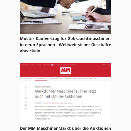
Klepelmaaier
Kommunaltraktor
Kreiselmäher
Muster-Kaufvertrag für Gebrauchtmaschinen
Mulch
in neun Sprachen - Weltweit sicher Geschäfte
abwickeln
Mulcher
Mähwerk
Müthing Mulcher
Spindelmäher
Der MM MaschinenMarkt über die Auktionen