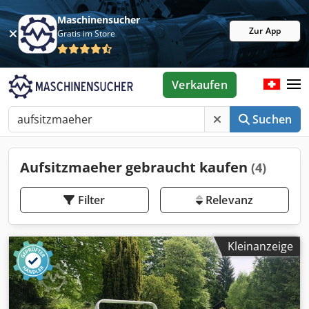
Maschinensucher
Zur App
Gratis im Store
Verkaufen
Suchen
Aufsitzmaeher gebraucht kaufen
(4)
Filter
Relevanz
Kleinanzeige