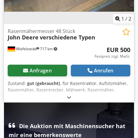
1
/
2
Rasenmähermesser 48 Stück
John Deere
verschiedene Typen
EUR 500
Wiefelstede
717 km
Festpreis zzgl. MwSt.
Anfragen
Anrufen
Zustand:
gut (gebraucht)
, für Rasentraktor, Aufsitzmäher,
Rasenmäher, Rasentrecker, Mähwerk, Rasenmäher,
Mähbalken, Scheibenmähwerk -Rasenmähermesser: 48
Stück Crodpjb A R Uhjfx Al Rjf -Typen: unterschiedlich -
Paket: komplett -Preis:komplett -Gewicht: 120 kg
Die Auktion mit Maschinensucher hat
mir eine bemerkenswerte