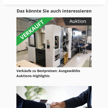
John Deere 1545
Das könnte Sie auch interessieren
John Deere 2135
John Deere 3650
John Deere 4055
John Deere 4450
John Deere 4455
John Deere 9530
Verkäufe zu Bestpreisen: Ausgewählte
John Deere Eggen
Auktions-Highlights
John Deere Häcksler
John Deere Mähdrescher
John Deere Rasenmäher