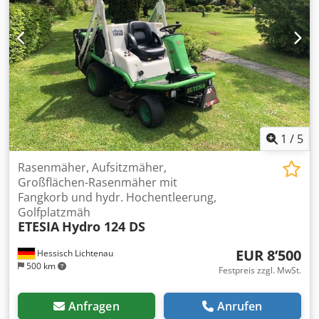
1
/
5
Rasenmäher, Aufsitzmäher,
Großflächen-Rasenmäher mit
Fangkorb und hydr. Hochentleerung,
Golfplatzmäh
ETESIA
Hydro 124 DS
EUR 8’500
Hessisch Lichtenau
500 km
Festpreis zzgl. MwSt.
Anfragen
Anrufen