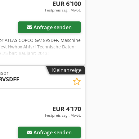
EUR 6’100
Festpreis zzgl. MwSt.
Anfrage senden
or ATLAS COPCO GA18VSDFF, Maschine
eyt Hwhox Ahfsrf Technische Daten:
2,75 bar; Baujahr: 2013;
t voll funktionsfähig, einsatzbereit,
Kleinanzeige
ssor
8VSDFF
EUR 4’170
Festpreis zzgl. MwSt.
Anfrage senden