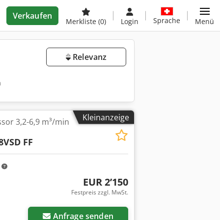
Verkaufen
Sprache
Merkliste
(0)
Login
Menü
Relevanz
n
Kleinanzeige
or 3,2-6,9 m³/min
8VSD FF
m
EUR 2’150
Festpreis zzgl. MwSt.
Anfrage senden