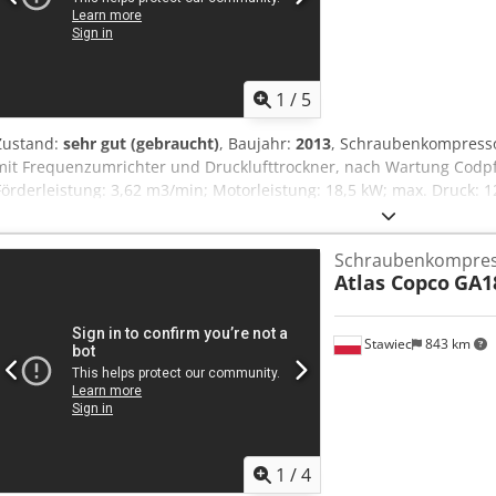
1
/
5
Zustand:
sehr gut (gebraucht)
, Baujahr:
2013
, Schraubenkompress
mit Frequenzumrichter und Drucklufttrockner, nach Wartung Codpf
Förderleistung: 3,62 m3/min; Motorleistung: 18,5 kW; max. Druck: 1
Betriebsstunden: 8369 h 25900 netto 31857 brutto Der Kompressor is
mit Garantie Service wird angeboten. Nachfolgend Link zum Video.
Schraubenkompre
Atlas Copco
GA1
Stawiec
843 km
1
/
4