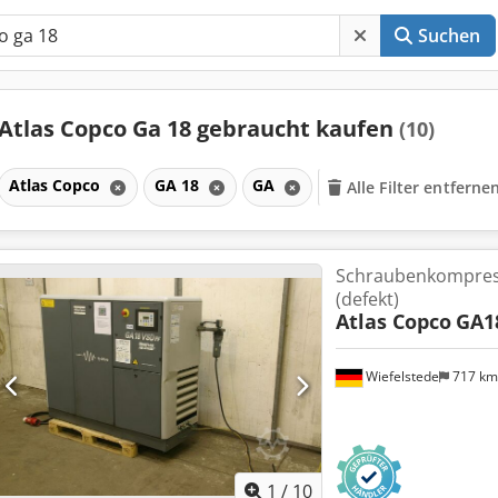
Suchen
Atlas Copco Ga 18 gebraucht kaufen
(10)
Atlas Copco
GA 18
GA
Alle Filter entferne
Schraubenkompress
(defekt)
Atlas Copco
GA1
Wiefelstede
717 k
1
/
10