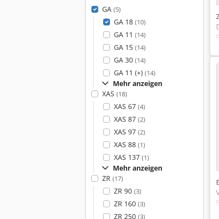
GA
(5)
GA 18
(10)
GA 11
(14)
GA 15
(14)
GA 30
(14)
GA 11 (+)
(14)
Mehr anzeigen
XAS
(18)
XAS 67
(4)
XAS 87
(2)
XAS 97
(2)
XAS 88
(1)
XAS 137
(1)
Mehr anzeigen
ZR
(17)
ZR 90
(3)
ZR 160
(3)
ZR 250
(3)