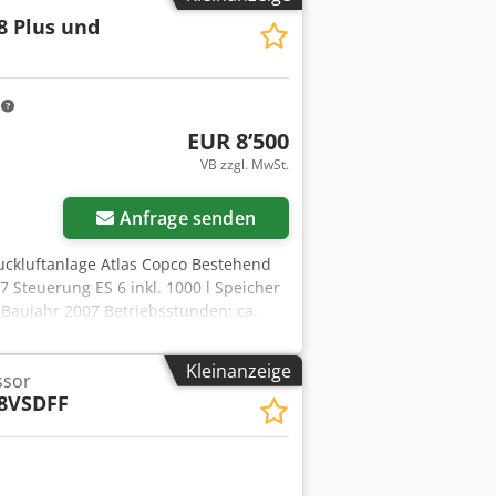
uf vorzugsweise an Gewerbetreibende
8 Plus und
m
EUR 8’500
VB zzgl. MwSt.
Anfrage senden
uckluftanlage Atlas Copco Bestehend
Steuerung ES 6 inkl. 1000 l Speicher
Baujahr 2007 Betriebsstunden: ca.
erechte Demontage selbst kümmern.
Kleinanzeige
ssor
8VSDFF