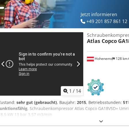
Jetzt informieren
+49 201 857 861 12
Schraubenkompre
Atlas Copco
GA1
Hohenems
128 km
1
/
14
Zustand:
sehr gut (gebraucht)
, Baujahr:
2015
, Betriebsstunden:
51’
funktionsfähig
, Schraubenkompressor Atlas Copco GA18VSD+ Umricht
18.5 kW 13 bar 3,57 m3/min