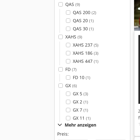
QAS
(9)
QAS 200
(2)
QAS 20
(1)
QAS 30
(1)
XAHS
(9)
XAHS 237
(5)
XAHS 186
(3)
XAHS 447
(1)
FD
(7)
FD 10
(1)
GX
(6)
GX 5
(3)
GX 2
(1)
GX 7
(1)
GX 11
(1)
Mehr anzeigen
Preis: