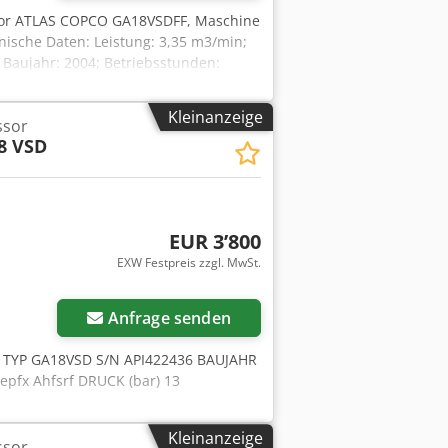
or ATLAS COPCO GA18VSDFF, Maschine
ische Daten: Leistung: 3,35 m3/min;
f Baujahr: 2004; Betriebsstunden:
 funktionsfähig, einsatzbereit, mit
um Video.
Kleinanzeige
ssor
8 VSD
EUR 3’800
EXW Festpreis zzgl. MwSt.
Anfrage senden
 TYP GA18VSD S/N API422436 BAUJAHR
pfx Ahfsrf DRUCK (bar) 13
Kleinanzeige
ssor