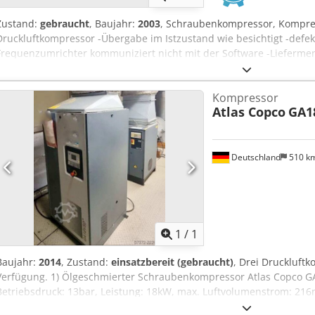
Zustand:
gebraucht
, Baujahr:
2003
, Schraubenkompressor, Kompres
Druckluftkompressor -Übergabe im Istzustand wie besichtigt -defekt
Frequenzumrichter kommuniziert nicht mit der Software -Liefermeng
24 kW Csdpfx Ahjhabk Dsforf -Aufbau: gekapselt -max. Druck: 12,75
Laststunden: 30754 h -Baujahr: 2003 -Abmessungen: 1850/850/H19
Kompressor
Atlas Copco
GA1
Deutschland
510 k
Mehr Bilde
1
/
1
Baujahr:
2014
, Zustand:
einsatzbereit (gebraucht)
, Drei Druckluft
Verfügung. 1) Ölgeschmierter Schraubenkompressor Atlas Copco GA
Betriebsdruck: 13bar, Leistung: 18kW, max. Luftvolumenstrom: 21
ca. 1300mm/900mm/1500mm, Gewicht: ca. 550kg, Betriebsstunden: 