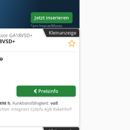
Jetzt inserieren
*pro Inserat/Monat
Kleinanzeige
ssor GA18VSD+
8VSD+
Preisinfo
498 h
, Funktionsfähigkeit:
voll
er integriert Cjdpfx Ajyk Rxkehforf