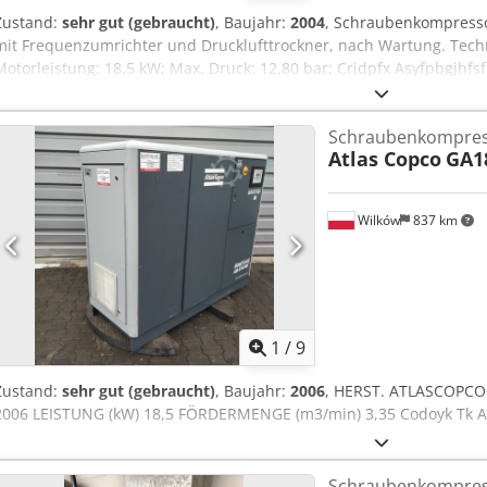
Zustand:
sehr gut (gebraucht)
, Baujahr:
2004
, Schraubenkompress
mit Frequenzumrichter und Drucklufttrockner, nach Wartung. Techn
Motorleistung: 18,5 kW; Max. Druck: 12,80 bar; Crjdpfx Asyfpbgjhfs
12.831 h; Preis: 17.500 netto / 21.525 brutto Der Kompressor ist voll
Garantie. Service wird gewährleistet. Unten finden Sie einen Link z
Schraubenkompre
Atlas Copco
GA1
Wilków
837 km
1
/
9
Zustand:
sehr gut (gebraucht)
, Baujahr:
2006
, HERST. ATLASCOPCO
2006 LEISTUNG (kW) 18,5 FÖRDERMENGE (m3/min) 3,35 Codoyk Tk Ae
Schraubenkompre