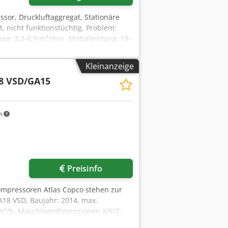
sor, Druckluftaggregat, Stationäre
, nicht funktionstüchtig, Problem:
e: 3,2-6,9 m³/min -Motorleistung: 18-
 bar -Betriebsstunden: 108252 h -
00 mm -Gewicht: 592 kg
Kleinanzeige
8 VSD/GA15
m
r anfragen
Preisinfo
kompressoren Atlas Copco stehen zur
18 VSD, Baujahr: 2014, max.
6m³/h, Maschinendimensionen X/Y/Z:
ca. 69000h. 2) Ölgeschmierter