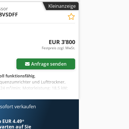
bsdruck: 13bar, Leistung: 15kW, max.
Kleinanzeige
ssor
900mm/700mm/1600mm, Gewicht: ca.
8VSDFF
kompressor Atlas Copco GA15 als
 Ort ist möglich. Credpfszipgvox Ahfsf
EUR 3’800
Festpreis zzgl. MwSt.
Anfrage senden
oll funktionsfähig
,
uenzumrichter und Lufttrockner,
24 m³/min; Motorleistung: 18,5 kW;
! 16200 € netto 19926 € brutto Der
ntie verkauft. Wir bieten einen Service
ofort verkaufen
ab EUR 4.49
*
arten auf Sie