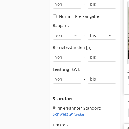
-
Nur mit Preisangabe
Baujahr:
-
Betriebsstunden [h]:
-
Leistung [kW]:
-
Standort
Ihr erkannter Standort:
ge
Boge
Boge Airomax
Boge Autotronic
Schweiz
(ändern)
Umkreis: