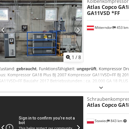
Kolbenkompressor
sinnvoll Abholung / Demontage / Verladung nach Absprache Verka
Atlas Copco
GA1
Rechnung wird ausgestellt
GA11VSD *FF
Mitterndorf
453 k
1
/
8
Zustand:
gebraucht
, Funktionsfähigkeit:
ungeprüft
, Kompressor Dr
aus: Kompressor GA18 Plus BJ 2007 Kompressor GA11VSD+FF BJ 2017 
GA11VSD+FF Baujahr 2017 Betriebsstunden : ca. 20.000 GA 18 PLUS 
58.000 Crjdpfxsvx Nmfs Ahfef Der Käufer muss sich um die fachg
Stapler wird zur Verfügung gestellt.
Schraubenkompre
Atlas Copco
GA1
Stawiec
843 km