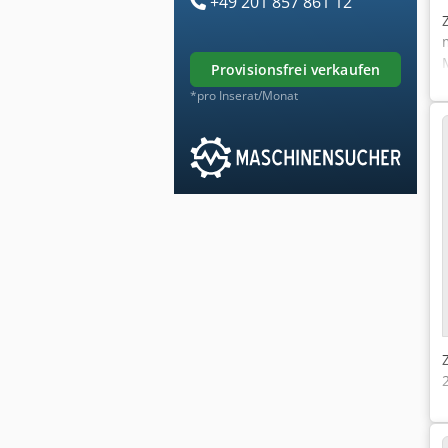
+49 201 857 861 12
provisionsfrei verkaufen
*pro Inserat/Monat