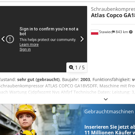
Schraubenkompressor Atlas Copco GA15, Baujahr: 1998, max. Betrie
Schraubenkompre
Luftvolumenstrom: 155m³/h, Maschinendimensionen X/Y/Z: ca. 1
Atlas Copco
GA1
400kg, Betriebsstunden: ca. 69000h. 3) Ölgeschmierter Schrauben
Ersatzteilspender. Dokumentation vorhanden. Eine Besichtigung vor
Stawiec
843 km
1
/
5
Zustand:
sehr gut (gebraucht)
, Baujahr:
2003
, Funktionsfähigkeit:
v
Schraubenkompressor ATLAS COPCO GA18VSDFF, Maschine mit Freq
nach Wartung Cjdpfxozmt Nvs Ahfjrf Technische Daten: Leistung: 3,
Maximaldruck: 12,75 bar; Baujahr: 2003; Betriebsstunden: 11137 h!!
Kompressor ist voll funktionsfähig, einsatzbereit und wird mit Gara
an. Unten finden Sie einen Link zu einem Video.
Gebrauchtmaschinen s
Inserieren Sie jetzt 
11 Millionen
Käufer w