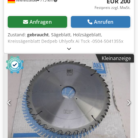
EUR 200
Wiefelstede
715 km
Festpreis zzgl. MwSt.
Anfragen
Anrufen
Zustand:
gebraucht
, Sägeblatt, Holzsägeblatt,
Kreissägenblatt Dedpeb Uhlyofx Ai Tsck -0504-5041355x
HW -UFN - bestückt -Ø 200x4,0-7,0/3,0x70 -Z12 = T 26,16 -n
max. 9000 -Preis: pro Stück -Anzahl: 1x vorhanden -
Kleinanzeige
Gewicht: 0,7 kg/Stück