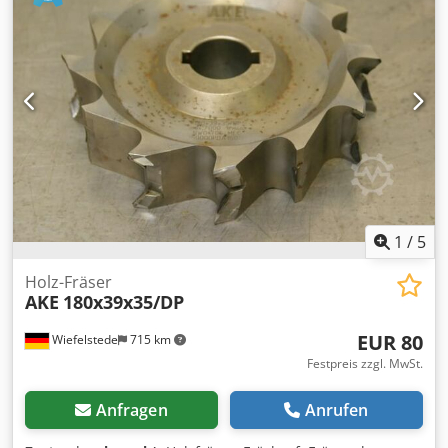
1
/
5
Holz-Fräser
AKE
180x39x35/DP
EUR 80
Wiefelstede
715 km
Festpreis zzgl. MwSt.
Anfragen
Anrufen