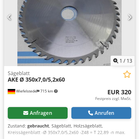
1
/
13
Sägeblatt
AKE
Ø 350x7,0/5,2x60
EUR 320
Wiefelstede
715 km
Festpreis zzgl. MwSt.
Anfragen
Anrufen
Zustand:
gebraucht
, Sägeblatt, Holzsägeblatt,
Kreissägenblatt -Ø 350x7,0/5,2x60 -Z48 = T 22,89 -n max.
5500 -UFN - bestückt x HW 2 Stück x HW 3 Stück Dcedpfxjb