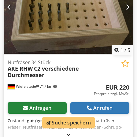
1
/
5
Nutfräser 34 Stück
AKE RHW
C2 verschiedene
Durchmesser
EUR 220
Wiefelstede
717 km
Festpreis zzgl. MwSt.
Anfragen
Anrufen
Zustand:
gut (gebraucht)
, Fingerfräser, Schaftfräser,
Suche speichern
Fräser, Nutfräser, Holzfräser -Zweirschneider -Schrupp-
Schlichtfräser -4x: Fräser Ø 4 x12 mm -7x: Fräser Ø 5 x 12