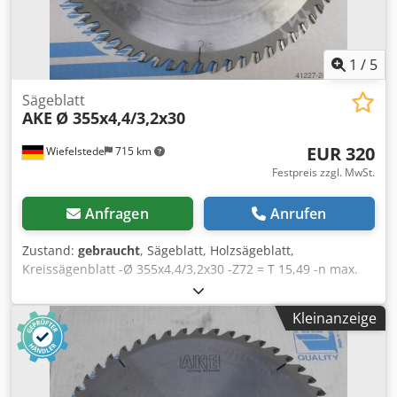
1
/
5
Sägeblatt
AKE
Ø 355x4,4/3,2x30
EUR 320
Wiefelstede
715 km
Festpreis zzgl. MwSt.
Anfragen
Anrufen
Zustand:
gebraucht
, Sägeblatt, Holzsägeblatt,
Kreissägenblatt -Ø 355x4,4/3,2x30 -Z72 = T 15,49 -n max.
5500 Dcsdpfxob Uhl Sj Ai Tjk -1003-1032858x HW -UFN-
bestückt -Preis: pro Stück -Anzahl: 12x vorhanden -
Kleinanzeige
Gewicht: 2,6 kg/Stück