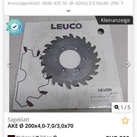
Kreissägenblatt -0040 420 30 -Ø: 420x3,5/3,00x30 -Z96: T
13,74 -n max.: 4300 -0317-1114700 HW -Preis: pro Stück -
Anzahl: 3x vorhanden Dcsdpfx Aed Nufpji Tok -Gewicht: 3,5
Kleinanzeige
kg/Stück
1
/
5
Sägeblatt
AKE
Ø 200x4,0-7,0/3,0x70