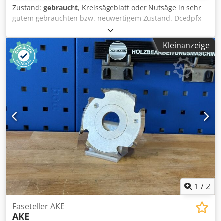
Zustand:
gebraucht
, Kreissägeblatt oder Nutsäge in sehr
gutem gebrauchten bzw. neuwertigem Zustand. Dcedpfx
Aiozryc Te Tek Technische Daten: - Durchmesser: 250 mm -
Bohrung: 70 mm - Breite: 6,0 mm - Keilnut: 20 mm -
Kleinanzeige
Messer: 20+2
1
/
2
Faseteller AKE
AKE