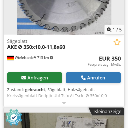
1
/
5
Sägeblatt
AKE
Ø 350x10,0-11,8x60
EUR 350
Wiefelstede
715 km
Festpreis zzgl. MwSt.
Anfragen
Anrufen
Zustand:
gebraucht
, Sägeblatt, Holzsägeblatt,
Kreissägenblatt Dedpjb Uhl Tsfx Ai Tsck -Ø 350x10,0-
11,8x60 -Z 36 = T 30,53 -n max. 5500 -0299-995600572 -
Preis: pro Stück -Anzahl: 5x vorhanden -Gewicht: 6 kg/Stück
Kleinanzeige