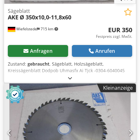
Sägeblatt
AKE
Ø 350x10,0-11,8x60
EUR 350
Wiefelstede
715 km
Festpreis zzgl. MwSt.
Anfragen
Anrufen
Zustand:
gebraucht
, Sägeblatt, Holzsägeblatt,
Kreissägenblatt Dodpob Uhmasfx Ai Tjck -0304-6040045
HW -Ø 350x10,0-11,8x60 -Z48/48 = T 22,90 -n max. 5500 -
Preis: pro Stück -Anzahl: 1x vorhanden -Gewicht: 5,6
Kleinanzeige
kg/Stück