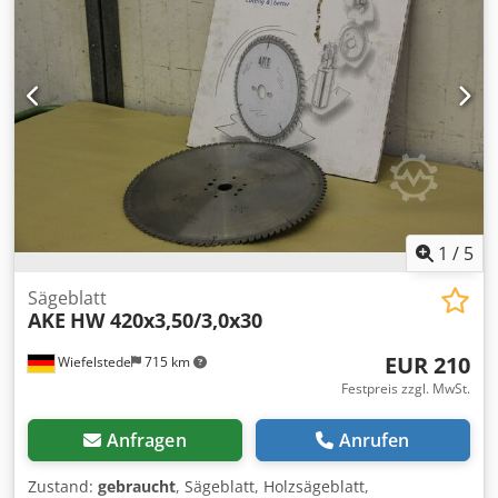
1
/
5
Sägeblatt
AKE
HW 420x3,50/3,0x30
EUR 210
Wiefelstede
715 km
Festpreis zzgl. MwSt.
Anfragen
Anrufen
Zustand:
gebraucht
, Sägeblatt, Holzsägeblatt,