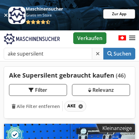
Maschinensucher
Zur App
Gratis im Store
Verkaufen
Suchen
Ake Supersilent gebraucht kaufen
(46)
Filter
Relevanz
AKE
Alle Filter entfernen
Kleinanzeige