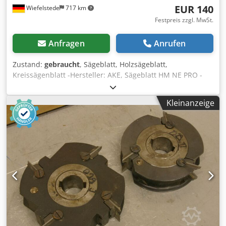
EUR 140
Wiefelstede
717 km
Festpreis zzgl. MwSt.
Anfragen
Anrufen
Zustand:
gebraucht
, Sägeblatt, Holzsägeblatt,
Kreissägenblatt -Hersteller: AKE, Sägeblatt HM NE PRO -
Typ: Ø 350x3,5/3,0 x 32 Z92 = T 11,95 -Art. Nr.: 0507-
1064541X HW -Drehzahl: n max. 5400 U/min -Abmessung
Kleinanzeige
Karton: 390/390/H10 mm Dcsdpsuaqzbjfx Ai Tjk -Gewicht:
2,3 kg