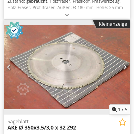
Zustand:
gebraucht
, Holzfräser, Fräskopf, Fräswerkzeug,
Holz-Fräser, Profilfräser -Außen: Ø 180 mm -Höhe: 35 mm -
Radius: 25 mm Dedpjciv S Nsfx Ai Tock -Aufnahme: Ø 30
mm -Gewicht: 5,8 kg
Kleinanzeige
1
/
5
Sägeblatt
AKE
Ø 350x3,5/3,0 x 32 Z92