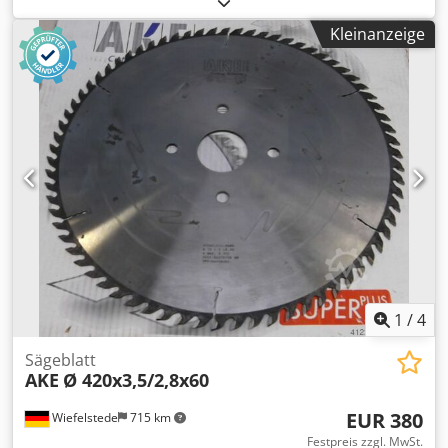
Uhl Ue Ai Tek -Preis: pro Stück -Anzahl: 5x vorhanden -
Kleinanzeige
Gewicht: 3,8 kg/Stück
1
/
4
Sägeblatt
AKE
Ø 420x3,5/2,8x60
EUR 380
Wiefelstede
715 km
Festpreis zzgl. MwSt.