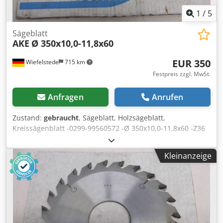
1
/
5
Sägeblatt
AKE
Ø 350x10,0-11,8x60
EUR 350
Wiefelstede
715 km
Festpreis zzgl. MwSt.
Anfragen
Anrufen
Zustand:
gebraucht
, Sägeblatt, Holzsägeblatt,
Kreissägenblatt -0299-99560572 -Ø 350x10,0-11,8x60 -Z36
= T 30,53 Dcodpfx Aob Uhl Aei Tek -n max. 5500 -Preis: pro
Stück -Anzahl: 1x vorhanden -Gewicht: 6 kg/Stück
Kleinanzeige