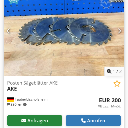
1
/
2
Posten Sägeblätter AKE
AKE
EUR 200
Tauberbischofsheim
330 km
VB zzgl. MwSt.
Anfragen
Anrufen