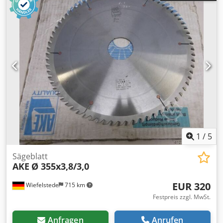
1
/
5
Sägeblatt
AKE
Ø 355x3,8/3,0
EUR 320
Wiefelstede
715 km
Festpreis zzgl. MwSt.
Anfragen
Anrufen