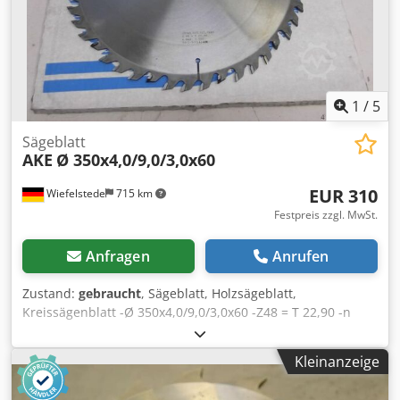
1
/
5
Sägeblatt
AKE
Ø 350x4,0/9,0/3,0x60
EUR 310
Wiefelstede
715 km
Festpreis zzgl. MwSt.
Anfragen
Anrufen
Zustand:
gebraucht
, Sägeblatt, Holzsägeblatt,
Kreissägenblatt -Ø 350x4,0/9,0/3,0x60 -Z48 = T 22,90 -n
max. 5500 Dcsdpfx Aeb Uhmbji Tek -0601-5011616 HW -
Preis: pro Stück -Anzahl: 6x vorhanden -Gewicht: 1,6
Kleinanzeige
kg/Stück