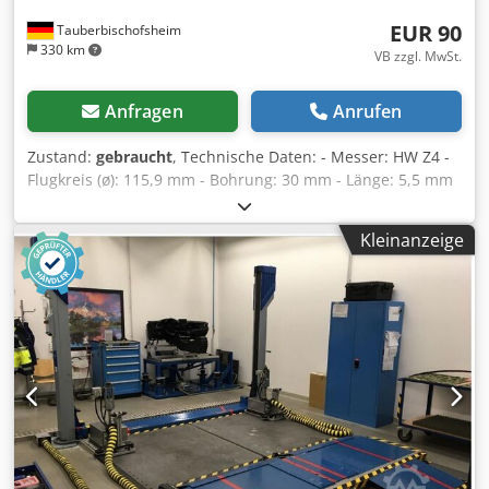
EUR 90
Tauberbischofsheim
330 km
VB zzgl. MwSt.
Anfragen
Anrufen
Zustand:
gebraucht
, Technische Daten: - Messer: HW Z4 -
Flugkreis (ø): 115,9 mm - Bohrung: 30 mm - Länge: 5,5 mm
- Material: Stahl - Kennzeichnung: MAN Djdpfx Aijzryb Aj
Tjck
Kleinanzeige