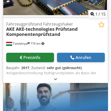
1
/
15
Fahrzeugprüfstand Fahrzeugshaker
AKE AKE-technologies
Prüfstand
Komponentenprüfstand
Tatabánya
776 km
Preisinfo
Anrufen
Baujahr:
2017
, Zustand:
sehr gut (gebraucht)
,
Anlagenbeschreibung Stahlgrundplatten als Basis der
Anlage und zur Positionierung der Hubsysteme und
Shaker Elektrisches oder elektrohydraulisches Hubsystem
zur Fahrzeugpositionierung Dcodpfoifkhasx Ai Tek 2 High
Power Shaker mit elektromagnetischer Fixierung und
Andocksystem bis zu 3,5 Tonnen Schaltschrank mit
Shakerregelung PC-System zur Steuerung und Auswertung
Mit Komponentenprüfstand!!