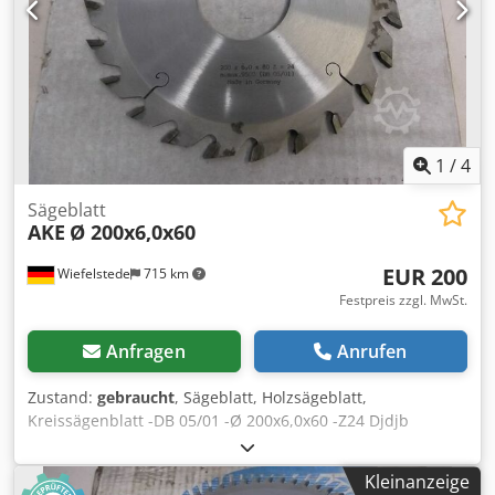
1
/
4
Sägeblatt
AKE
Ø 200x6,0x60
EUR 200
Wiefelstede
715 km
Festpreis zzgl. MwSt.
Anfragen
Anrufen
Zustand:
gebraucht
, Sägeblatt, Holzsägeblatt,
Kreissägenblatt -DB 05/01 -Ø 200x6,0x60 -Z24 Djdjb
Uhluspfx Ai Tjck -n max. 9500 -Preis: pro Stück -Anzahl: 1x
vorhanden -Gewicht: 1 kg/Stück
Kleinanzeige