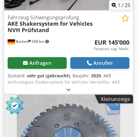
1
/
25
Fahrzeug Schwingungsprüfung
AKE Shakersystem
for Vehicles
NVH Prüfstand
EUR 145’000
Borken
569 km
Festpreis zzgl. MwSt.
Anfragen
Anrufen
Zustand:
sehr gut (gebraucht)
, Baujahr:
2020
, AKE
technologies Shakersystem for Vehicles Hersteller: AKE
technologies GmbH Typ: Shakersystem for Vehicles
Baujahr: 2020 Zum Verkauf steht ein professionelles
Kleinanzeige
Fahrzeug-Shakersystem für Schwingungs-, Resonanz- und
NVH-Untersuchungen (Noise, Vibration & Harshness). Die
Anlage dient zur Durchführung reproduzierbarer
Schwingungs- und Belastungstests an Fahrzeugen,
Baugruppen und Komponenten. Das System ermöglicht
die Simulation von Fahrzeugschwingungen,