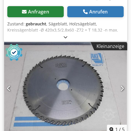
Anfragen
Anrufen
Zustand:
gebraucht
, Sägeblatt, Holzsägeblatt,
Kreissägenblatt -Ø 420x3,5/2,8x60 -Z72 = T 18,32 -n max.
4300 Dodpfob Uhl Nex Ai Tock -0211-5107670x HW -UFN-
bestückt -Preis: pro Stück -Anzahl: 3x vorhanden -Gewicht:
Kleinanzeige
3,2 kg/Stück
1
/
5