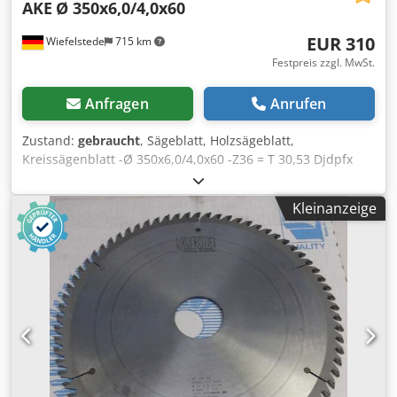
AKE
Ø 350x6,0/4,0x60
EUR 310
Wiefelstede
715 km
Festpreis zzgl. MwSt.
Anfragen
Anrufen
Zustand:
gebraucht
, Sägeblatt, Holzsägeblatt,
Kreissägenblatt -Ø 350x6,0/4,0x60 -Z36 = T 30,53 Djdpfx
Aieb Uhl Rj Tock -n max. 5500 -0599-99561709 -Preis: pro
Stück -Anzahl: 4x vorhanden -Gewicht: 6 kg/Stück
Kleinanzeige