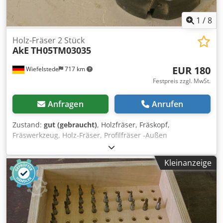
1
/
8
Holz-Fräser 2 Stück
AkE
TH05TM03035
EUR 180
Wiefelstede
717 km
Festpreis zzgl. MwSt.
Anfragen
Anrufen
Zustand:
gut (gebraucht)
, Holzfräser, Fräskopf,
Fräswerkzeug, Holz-Fräser, Profilfräser -Außen
Durchmesser: 180 mm -Anzahl: 2 Fräser Dodpfx Aiob A
Sqio Teck -Preis: komplett -Gewicht: 23 kg
Kleinanzeige