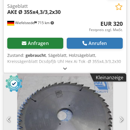
gerne am Telefon beantworten.
Sägeblatt
AKE
Ø 355x4,3/3,2x30
EUR 320
Wiefelstede
715 km
Festpreis zzgl. MwSt.
Anfragen
Anrufen
Zustand:
gebraucht
, Sägeblatt, Holzsägeblatt,
Kreissägenblatt Dcsdpfjb Uhl Hex Ai Tok -Ø 355x4,3/3,2x30
-Z72 = T 15,49 -n max. 5500 -0904-1041782x HW -UFN-
bestückt -Preis: pro Stück -Anzahl: 1x vorhanden -Gewicht:
Kleinanzeige
2,6 kg/Stück