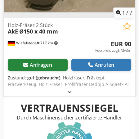
1
/
7
Holz-Fräser 2 Stück
AkE
Ø150 x 40 mm
EUR 90
Wiefelstede
717 km
Festpreis zzgl. MwSt.
Anfragen
Anrufen
Zustand:
gut (gebraucht)
, Holzfräser, Fräskopf,
Fräswerkzeug, Holz-Fräser, Profilfräser Dedpjb A Sqaefx Ai
Tsck -Außen Durchmesser: 150 mm -Anzahl: 2 Fräser -
Preis: komplett -Gewicht: 11 kg
VERTRAUENSSIEGEL
Durch Maschinensucher zertifizierte Händler