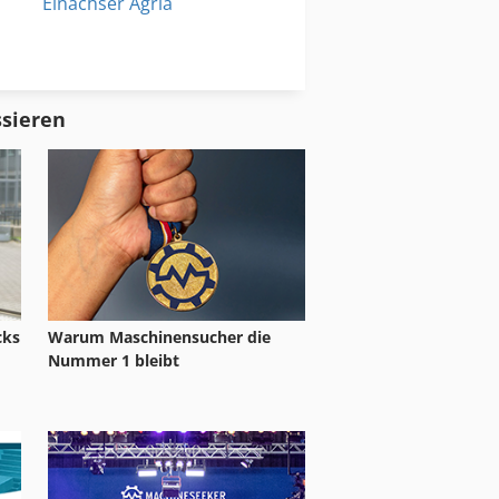
Einachser Agria
Massey Ferguson 285
Massey Ferguson 590
ssieren
cks
Warum Maschinensucher die
Nummer 1 bleibt