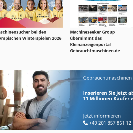
schinensucher bei den
Machineseeker Group
ympischen Winterspielen 2026
übernimmt das
Kleinanzeigenportal
Gebrauchtmaschinen.de
Gebrauchtmaschinen s
Inserieren Sie jetzt 
11 Millionen
Käufer w
Jetzt informieren
+49 201 857 861 12