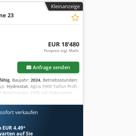
utzungsdauer ab - Besichtigung in
Kleinanzeige
St. | EXW Einbeck | Lieferung auf
ne 23
EUR 18’480
Festpreis zzgl. MwSt.
Anfrage senden
fähig
, Baujahr:
2024
, Betriebsstunden:
typ:
Hydrostat
, Agria 5900 Taifun Profi -
t-Benzinmotor 23PS mit Elektrostart
ntrockenkupplung Geschwindigkeiten:
gert und werkzeuglos höhen- und
fung: 23 x 8.50 - 12 AS
ofort verkaufen
iebsstundenzähler, Handstart,
leifrei Gewicht: ca. 221,00 kg
ab EUR 4.49
*
dank Holm-Aktiv-Lenkung Patentierte
arten auf Sie