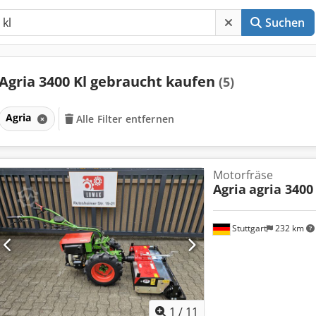
Suchen
Agria 3400 Kl gebraucht kaufen
(5)
Agria
Alle Filter entfernen
Motorfräse
Agria
agria 3400
Stuttgart
232 km
1
/
11