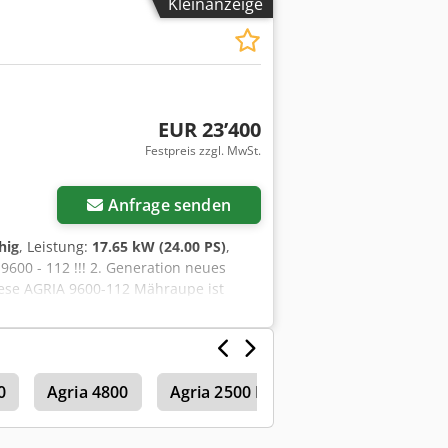
Kleinanzeige
okr Der Nettopreis beträgt 26.806,-€ //
Versand kostet bundesweit 400,-€ per
agt werden
EUR 23’400
Festpreis zzgl. MwSt.
Anfrage senden
hig
, Leistung:
17.65 kW (24.00 PS)
,
 9600 - 112 !!! 2. Generation neues
iese AGRIA 9600-112 Mähraupe ist
iebsstunden lt. Zähler und befindet
rschleißspuren. aktueller UVP liegt
0,-€ - Besichtigung / Probefahrt gerne
ierung / Leasing kann individuell für
0
Agria 4800
Agria 2500 Hydro