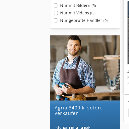
Nur mit Bildern
(5)
Nur mit Videos
(0)
Nur geprüfte Händler
(0)
agria 3400 kl sofort
endt
Fendt 412
Fendt 411
Fendt 395 Gta
verkaufen
ab
EUR 4.49
*