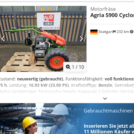
Neuzustand — der tatsächliche Zustand weicht entsprechend der N
Motorfräse
37574 Einbeck nach Vereinbarung möglich Preis 4.900 EUR zzgl. Mw
Agria
5900 Cyclo
Anfrage
Stuttgart
232 km
1
/
10
Zustand:
neuwertig (gebraucht)
, Funktionsfähigkeit:
voll funktions
75 h
, Leistung:
16.92 kW (23.00 PS)
, Kraftstofftyp:
Benzin
, Getriebe
Hydro Geräteträger Technische Details: Kawasaki 2-Zylinder-Viertak
Getriebe: stufenloser hydrostatischer Fahrantrieb mit Einscheibe
Vorwärts: 0-7 km/h, Rückwärts: 0 - 3,6 km/h Lenkholm: gummigela
seitenverstellbar Lenkung: Servolenkung (Holm-Aktiv-Lenkung) Berei
Gebrauchtmaschinen s
Serienausstattung: Bereifung, Betriebs- und Feststellbremse, Betr
Elektrostarter, Steckdose Dkedpfx Anov Ecdkerer Kraftstoff: Benzin b
Inserieren Sie jetzt 
Besonderheiten: Intuitives Lenken mit minimalstem Kraftaufwand 
11 Millionen
Käufer w