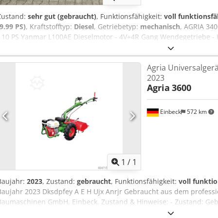
Zustand:
sehr gut (gebraucht)
, Funktionsfähigkeit:
voll funktionsfä
(9.99 PS)
, Kraftstofftyp:
Diesel
, Getriebetyp:
mechanisch
, AGRIA 340
- 10 PS Yanmar L100AE Dieselmotor - 4V+4R Gang Wendegetriebe - H
Bereifung 6.00-12 AS Im Kaufpreis enthaltenes Zubehör: - R2 MT-90
Einachser befindet sich in einem guten Gesamtzustand, frisch vom 
Agria Universalgerä
Verkauf erfolgt als Gebrauchtmaschine unter Ausschluss von Rück
2023
Dsdpfx Aowzwftonrekr Nettopreis 7.555,-€ // Bruttopreis 8.990,-€ - 
Agria
3600
möglich - Versand kostet bundesweit 220,-€, außer Inseln
Einbeck
572 km
Mehr Bilde
1
/
1
Baujahr:
2023
, Zustand:
gebraucht
, Funktionsfähigkeit:
voll funkti
Baujahr 2023 Dksdpfey A E H Ujx Anrjr Gebraucht aus dem professi
Baumaschinen GmbH, Einbeck. Zustand & Hinweise: - Zustand: Geb
gewartet - Funktion: Voll funktionsfähig - Die Produktbilder sind Be