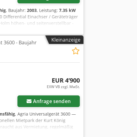
hig
, Baujahr:
2003
, Leistung:
7.35 kW
0 Differential Einachser / Geräteträger
olm höhen- und seitenverstellbar -
 Kreiselegge "neu" Dieser Agria 3400
Kundendienst, sofort einsatzbereit!
Kleinanzeige
t 3600 - Baujahr
gabe, Garantie und Gewährleistung.
Besichtigung / Probefahrt gerne
EUR 4’900
EXW VB zzgl. MwSt.
r anfragen
Anfrage senden
onsfähig
, Agria Universalgerät 3600 —
onellen Mietpark der Kurt König
raucht aus Vermietung, regelmäßig
ispielbilder und zeigen das Gerät im