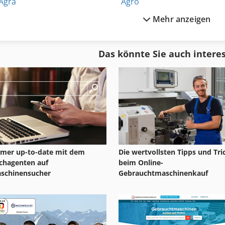
Agra
Agro
Mehr anzeigen
Agria
Ammann Ac 110
Agria 2500
Ammann Av 110 X
Das könnte Sie auch intere
Agria 3400
Ammann Av 12
Agria 5400
Ammann Av 20
mer up-to-date mit dem
Die wertvollsten Tipps und Tri
chagenten auf
beim Online-
schinensucher
Gebrauchtmaschinenkauf