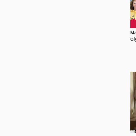
Ma
Ol