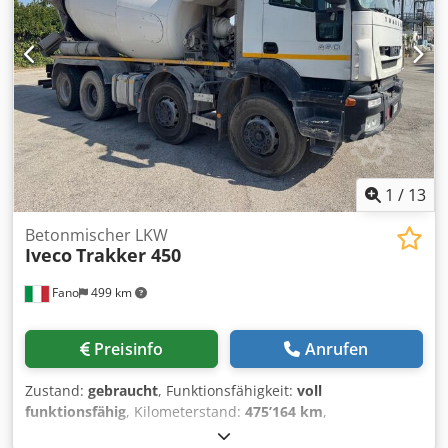
Ajznti Sjp Ijrf
1
/
13
Betonmischer LKW
Iveco
Trakker 450
Fano
499 km
Preisinfo
Anrufen
Zustand:
gebraucht
, Funktionsfähigkeit:
voll
funktionsfähig
, Kilometerstand:
475’164 km
,
Erstzulassung:
02/2008
, Kraftstofftyp:
Diesel
, Baujahr: