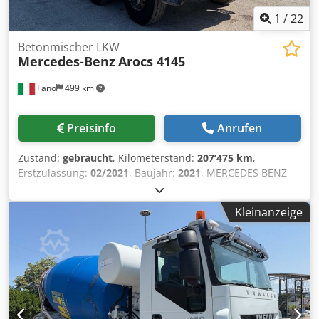
1
/
22
Betonmischer LKW
Mercedes-Benz
Arocs 4145
Fano
499 km
Preisinfo
Anrufen
Zustand:
gebraucht
, Kilometerstand:
207’475 km
,
Erstzulassung:
02/2021
, Baujahr:
2021
, MERCEDES BENZ
AROCS 4145 mit CIFA Betonmischer Erstzulassung:
11.02.2021 – Euro 6 Kilometerstand: 207.475 km Achsen: 4
Kleinanzeige
CIFA RY1300 Aufbau – Nebenantrieb (PTO) Bereifung:
60/70% Gültige Hauptuntersuchung Cedezr Eubjpfx Ap Iorf
Guter Zustand Sofort verfügbar WIR BEWERTEN
INZAHLUNGNAHMEN ALLER MARKEN, MAN, MERCEDES,
DAF, RENAULT, VOLVO, SCANIA, MIT AUSSTATTUNG VON
CIFA, SERMAC, PUTZMEISTER; ODER BAUMASCHINEN VON
CATERPILLAR, FIAT HITACHI, KOMATSU