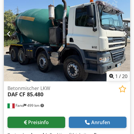
Zustand Crjdpfx Aszr Ev Eep Iof Sofort verfügbar WIR
BEWERTEN INZAHLUNGNAHMEN ALLER MARKEN, MAN,
MERCEDES, DAF, RENAULT, VOLVO, SCANIA, MIT CIFA,
SERMAC, PUTZMEISTER AUFBAU; ODER
ERDBEWEHRUNGSMASCHINEN CATERPILLAR, FIAT HITACHI,
KOMATSU
1
/
20
Betonmischer LKW
DAF
CF 85.480
Fano
499 km
Preisinfo
Anrufen