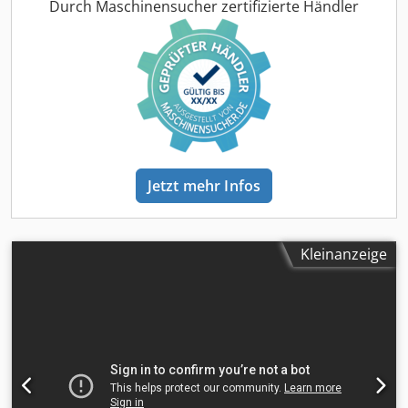
Interne Fahrzeugnr.: VTC30005 Deutsches Fahrzeug 3 x
Durch Maschinensucher zertifizierte Händler
vorhanden Ab sofort zur Verfügung auf unserem Hof in
Kaufungen Mehr INFO unter: * Golec Nutzfahrzeuge
GmbH (Deutsch, English, Bulgarisch, Russisch) * Viktoria
Sologubova (Polnisch, Russisch, Ukrainisch, English)
Finanzierungsbeispiel: * Interne Nummer: BM *
Kaufpreis: 69.900,00 ¤ * Anzahlung: 10%
* Laufzeit: 60 * Monatliche Rate: 1.001,02 ¤
Restwert: 13.380,00 ¤ Wenn das Angebot Ihnen zusagt
oder dieses nach Ihren Bedürfnissen anpassen wollen,
Jetzt mehr Infos
kontaktieren Sie uns unter Hr. Enchev). Wir freuen uns auf
Ihren Anruf Cedpfx Apsynp Hzs Ierf Irrtümer
vorbehalten Gerne nehmen wir Ihr gebrauchtes Fahrzeug
in Zahlung. Finanzierung direkt bei uns im Hause möglich.
Kleinanzeige
GOLEC NUTZFAHRZEUGE GMBH Wir sprechen: Deutsch,
English, Spanish, Polnisch, Ukrainisch, Russisch,
Bulgarisch. ----.