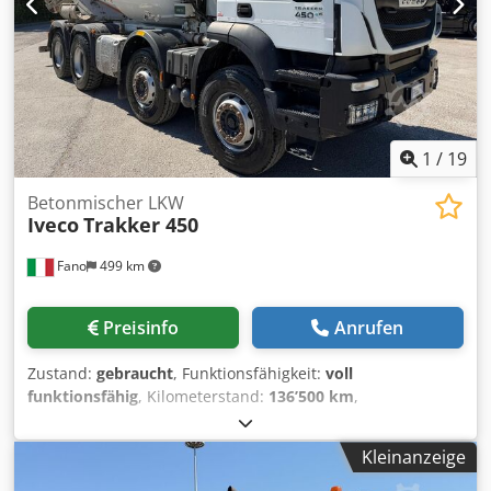
oder dieses nach Ihren Bedürfnissen anpassen wollen,
kontaktieren Sie uns unter Hr. Enchev). Wir freuen uns auf
Ihren Anruf Irrtümer vorbehalten Gerne nehmen wir
Ihr gebrauchtes Fahrzeug in Zahlung. Finanzierung direkt
bei uns im Hause möglich. GOLEC NUTZFAHRZEUGE GMBH
Wir sprechen: Deutsch, English, Spanish, Polnisch,
Ukrainisch, Russisch, Bulgarisch. ----.
1
/
19
Betonmischer LKW
Iveco
Trakker 450
Fano
499 km
Preisinfo
Anrufen
Zustand:
gebraucht
, Funktionsfähigkeit:
voll
funktionsfähig
, Kilometerstand:
136’500 km
,
Erstzulassung:
11/2019
, IVECO TRAKKER 450 mit CIFA
Fahrmischer Erstzulassung 12.11.2019 – Euro 6 136.500 km
Kleinanzeige
4 Achsen Aufbau: CIFA RY1300 – Nebenantrieb (PTO)
Bereifung 70/80 % Gültige Hauptuntersuchung Guter