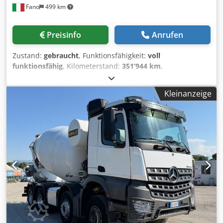
Fano
499 km
Preisinfo
Anrufen
Zustand:
gebraucht
, Funktionsfähigkeit:
voll
funktionsfähig
, Kilometerstand:
351’944 km
,
Erstzulassung:
01/2008
, Kraftstofftyp:
Diesel
, Baujahr:
2008
, Betriebsstunden:
2’094 h
, IVECO TRAKKER 450 mit
Kleinanzeige
CIFA-Betonmischer Erstzulassung: 2008 – Euro 5 351.944
km 4 Achsen CIFA SRY1300-Aufbau – Hilfsmotor
Betriebsstunden: 2094 Reifen: 60/70 % Gültige
Hauptuntersuchung Guter Zustand Sofort verfügbar
Codpfszr Eu Iox Ap Ijrf WIR BEWERTEN INZAHLNAHMEN
VON FAHRZEUGEN ALLER MARKEN, MAN, MERCEDES, DAF,
RENAULT, VOLVO, SCANIA, MIT CIFA-, SERMAC- ODER
PUTZMEISTER-AUSRÜSTUNG; ODER BAUMASCHINEN VON
CATERPILLAR, FIAT HITACHI ODER KOMATSU.