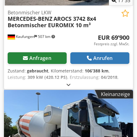
1
/
35
Betonmischer LKW
MERCEDES-BENZ
AROCS 3742 8x4
Betonmischer EUROMIX 10 m³
EUR 69’900
Kaufungen
507 km
Festpreis zzgl. MwSt.
Anfragen
Anrufen
Zustand:
gebraucht
, Kilometerstand:
106’388 km
,
Leistung:
309 kW (420.12 PS)
, Erstzulassung:
04/2018
,
Kraftstofftyp:
Diesel
, Gesamtgewicht:
37’000 kg
, Achsen-
Konfiguration:
> 3 Achsen
, nächste Prüfung (TÜV):
08/2028
,
Kleinanzeige
Farbe:
Grün
, Getriebetyp:
Automatisch
, Emissionsklasse:
Euro6
, Baujahr:
2018
, Ausstattung:
ABS, Klimaanlage
,
Interne Fahrzeugnr.: VTC30006 Crjdpfx Apjzr S I Io Iof
Finanzierungsbeispiel: * Interne Nummer: VTC30006
* Kaufpreis: 69.900,00 ¤ * Anzahlung:
10% * Laufzeit: 60 * Monatliche Rate: 1.089,02 ¤
Restwert: 12.380,00 ¤ Wenn das Angebot Ihnen zusagt