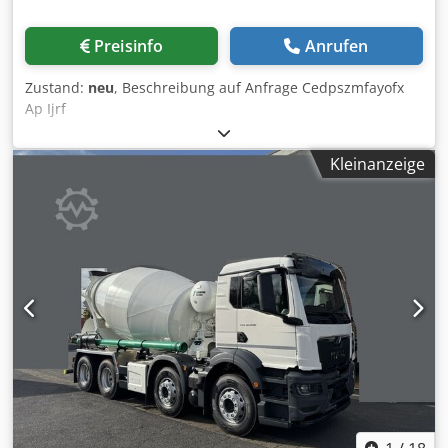
Preisinfo
Anrufen
Zustand:
neu
, Beschreibung auf Anfrage Cedpszmfayofx
Ap Ijrf
Kleinanzeige