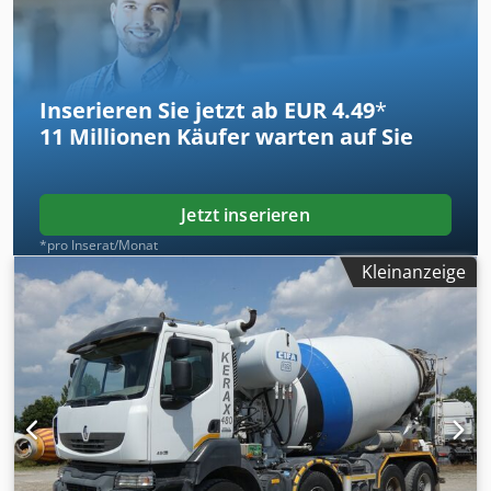
Schnellwechselsystem&nbsp,- Mischer Stetter 7m3- Haken
Nencki 21T- Sattelkupplung mit HydraulikFederung: Blatt-
Luft Crjdpfozm Enwjx Ap Ijf
Inserieren Sie jetzt ab EUR 4.49
*
11 Millionen
Käufer warten auf Sie
Jetzt inserieren
*pro Inserat/Monat
Kleinanzeige