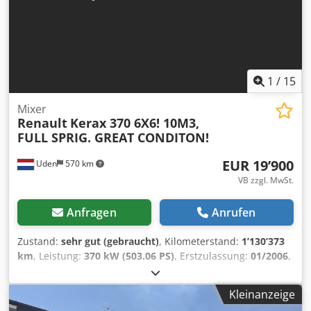
1
/
15
Mixer
Renault
Kerax 370 6X6! 10M3,
FULL SPRIG. GREAT CONDITON!
EUR 19’900
Uden
570 km
VB zzgl. MwSt.
Anfragen
Anrufen
Zustand:
sehr gut (gebraucht)
, Kilometerstand:
1’130’373
km
, Leistung:
370 kW (503.06 PS)
, Erstzulassung:
01/2006
,
Kraftstofftyp:
Diesel
, Achsen-Konfiguration:
6x6
, Kraftstoff:
Diesel
, Fahrerkabine:
Fahrerhaus
, Getriebetyp:
Kleinanzeige
mechanisch
, Anzahl der Gänge:
16
, Emissionsklasse: