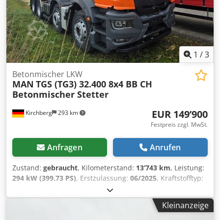
1
/
3
Betonmischer LKW
MAN
TGS (TG3) 32.400 8x4 BB CH
Betonmischer Stetter
EUR 149’900
Kirchberg
293 km
Festpreis zzgl. MwSt.
Anfragen
Anrufen
Zustand:
gebraucht
, Kilometerstand:
13’743 km
, Leistung:
294 kW (399.73 PS)
, Erstzulassung:
06/2025
, Kraftstofftyp:
Diesel
, Gesamtgewicht:
32’000 kg
, Achsen-Konfiguration:
>
3 Achsen
, nächste Prüfung (TÜV):
06/2026
, Bremsen:
Kleinanzeige
Retarder
, Getriebetyp:
Automatisch
, Emissionsklasse:
Euro6
, Ausstattung:
ABS, Elektronisches