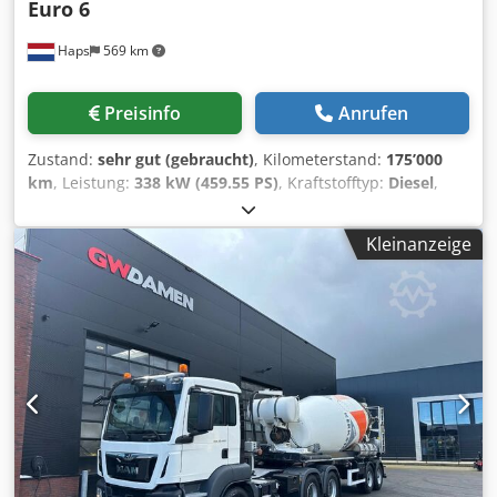
Euro 6
Haps
569 km
Preisinfo
Anrufen
Zustand:
sehr gut (gebraucht)
, Kilometerstand:
175’000
km
, Leistung:
338 kW (459.55 PS)
, Kraftstofftyp:
Diesel
,
Achsen-Konfiguration:
6x4
, Kraftstoff:
Diesel
, Bremsen:
Motorbremsung
, Fahrerkabine:
Fahrerhaus
, Getriebetyp:
Kleinanzeige
Automatisch
, Anzahl der Gänge:
12
, Emissionsklasse:
Euro6
, Federung:
Blatt
, Baujahr:
2019
, Ausstattung:
ABS,
Bluetooth, Klimaanlage, Standklimaanlage,
Zentralverriegelung
, = Weitere Optionen und Zubehör = -
2 Pedale Steuerung - Beheizbare Spiegel - Blattfederung -
Bremskraftverstärker - Luftgefederte Sitze - Radio/CD-
Spieler - Rundumleuchte - Rückwärtsfahrkamera -
Sonnenschutzklappe - Xenonbeleuchtung -
Zentralschmierung = Anmerkungen = 6x4 Euro 6
Blattfederung 12-Gang-Automatikgetriebe Crjdpfx
Apjztayho Ijf Nur 175.000 km I.C.M. 2-Achs-Betonmischer-