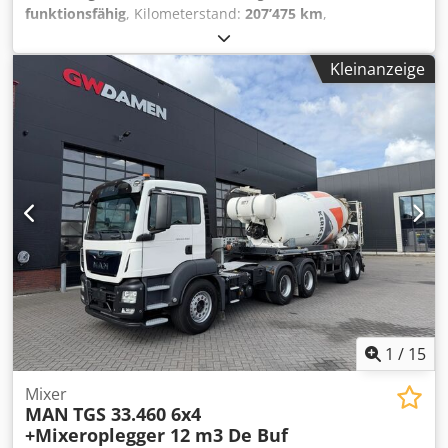
funktionsfähig
, Kilometerstand:
207’475 km
,
Erstzulassung:
11/2016
, Baujahr:
2019
, IVECO TRAKKER 500
mit CIFA-Betonmischer Erstzulassung: 07.11.2019 – Euro 6
Kleinanzeige
258.175 km Achsen: 4 Csdpozr Er Hjfx Ap Ierf Aufbau: CIFA
RY1300 – Nebenantrieb (PTO) Bereifung: 60/70 % Gültige
Hauptuntersuchung Guter Zustand Sofort verfügbar WIR
BEWERTEN INZAHLUNGNAHME ALLER FAHRZEUGMARKEN,
MAN, MERCEDES, DAF, RENAULT, VOLVO, SCANIA, MIT
CIFA-, SERMAC- ODER PUTZMEISTER-AUSRÜSTUNG; ODER
ERDBAU-MASCHINEN VON CATERPILLAR, FIAT HITACHI,
KOMATSU.
1
/
15
Mixer
MAN
TGS 33.460 6x4
+Mixeroplegger 12 m3 De Buf