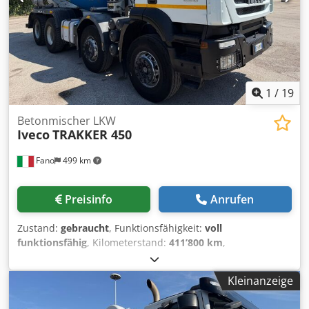
1
/
19
Betonmischer LKW
Iveco
TRAKKER 450
Fano
499 km
Preisinfo
Anrufen
Zustand:
gebraucht
, Funktionsfähigkeit:
voll
funktionsfähig
, Kilometerstand:
411’800 km
,
Erstzulassung:
09/2011
, Baujahr:
2011
, IVECO TRAKKER 450
mit CIFA Betonmischer Crjdpfx Ajzr Etdep Isf
Kleinanzeige
Erstzulassung: 21.09.2011 – Euro 5 Kilometerstand:
411.800 km Achsen: 4 Aufbau: CIFA RY1300 – Nebenantrieb