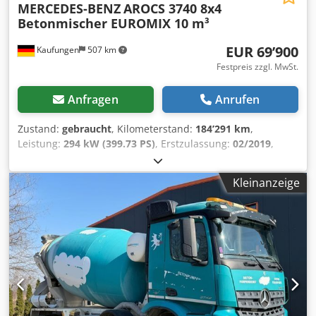
MERCEDES-BENZ
AROCS 3740 8x4
Betonmischer EUROMIX 10 m³
EUR 69’900
Kaufungen
507 km
Festpreis zzgl. MwSt.
Anfragen
Anrufen
Zustand:
gebraucht
, Kilometerstand:
184’291 km
,
Leistung:
294 kW (399.73 PS)
, Erstzulassung:
02/2019
,
Kraftstofftyp:
Diesel
, Gesamtgewicht:
37’000 kg
, Achsen-
Konfiguration:
> 3 Achsen
, nächste Prüfung (TÜV):
08/2028
,
Kleinanzeige
Farbe:
Grün
, Getriebetyp:
Automatisch
, Emissionsklasse:
Euro6
, Baujahr:
2019
, Ausstattung:
ABS, Klimaanlage
,
Interne Fahrzeugnr.: G400082 Ab sofort zur Verfügung auf
unserem Hof in Kaufungen Mehr INFO unter: * Golec
Nutzfahrzeuge GmbH (Deutsch, English, Bulgarisch,
Russisch) * Viktoria Sologubova (Polnisch, Russisch,
Ukrainisch, English) Finanzierungsbeispiel: * Interne
Nummer: G400082 * Kaufpreis:
69.900,00 ¤ * Anzahlung: 10% * Laufzeit: 60 *