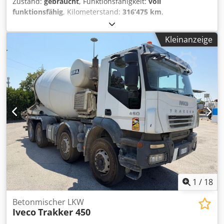
Zustand:
gebraucht
, Funktionsfähigkeit:
voll
funktionsfähig
, Kilometerstand:
316’475 km
,
Erstzulassung:
09/2007
, Baujahr:
2007
, Betriebsstunden:
4’813 h
, DAF CF 85.480 mit IMER Betonmischer
Kleinanzeige
Erstzulassung 04.09.2007 – Euro 4 Km 316475 Cjdpfx Aszr
Evrop Ijrf H 4813 4 Achsen Aufbau: IMER LT 130 ID –
Zusatzmotor Bereifung 50/60 % Gültige HU Guter Zustand
Sofort verfügbar WIR BEWERTEN INZAHLUNGNAHMEN
ALLER MARKEN, MAN, MERCEDES, DAF, RENAULT, VOLVO,
SCANIA, MIT AUSSTATTUNG VON CIFA, SERMAC,
PUTZMEISTER; ODER ERDBEWEGUNGSMASCHINEN VON
CATERPILLAR, FIAT HITACHI, KOMATSU
1
/
18
Betonmischer LKW
Iveco
Trakker 450