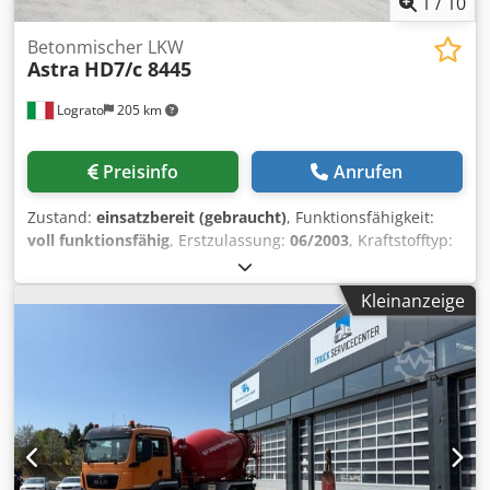
1
/
10
Betonmischer LKW
Astra
HD7/c 8445
Lograto
205 km
Preisinfo
Anrufen
Zustand:
einsatzbereit (gebraucht)
, Funktionsfähigkeit:
voll funktionsfähig
, Erstzulassung:
06/2003
, Kraftstofftyp:
Diesel
, Achsen-Konfiguration:
8x4
, Kraftstoff:
Diesel
,
Fahrerkabine:
Fahrerhaus
, Getriebetyp:
mechanisch
,
Kleinanzeige
Federung:
Blatt
, Baujahr:
2003
, ASTRA HD7/c, Baujahr
2003, Kilometerstand 459565, EURO3-Norm, ausgestattet
mit einem CIFA RY1300-Betonmischer mit hydraulischem
Antrieb. Crodpfxozqtfre Ap Ief