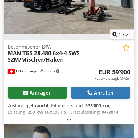
1
/
21
Betonmischer LKW
MAN
TGS 28.480 6x4-4 SWS
SZM/Mischer/Haken
EUR 59’900
Othmarsingen
65 km
Festpreis zzgl. MwSt.
Anfragen
Anrufen
Zustand:
gebraucht
, Kilometerstand:
373’000 km
,
Leistung:
353 kW (479.95 PS)
, Erstzulassung:
04/2014
,
Kraftstofftyp:
Diesel
, Gesamtgewicht:
26’000 kg
, Bremsen:
Retarder
, Getriebetyp:
mechanisch
, Emissionsklasse:
Euro5
, Ausstattung:
Rußfilter
, - Retarder- Klima- Lift-
&amp, Lenkachase- Hydrodrive-