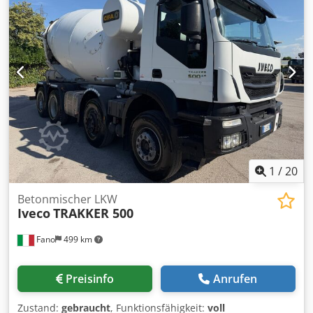
(PTO) Bereifung: 60/70 % Gültige HU (TÜV) Guter Zustand
Sofort verfügbar WIR BEWERTEN INZAHLUNGNAHMEN
ALLER MARKEN, MAN, MERCEDES, DAF, RENAULT, VOLVO,
SCANIA, MIT CIFA-, SERMAC-, PUTZMEISTER-AUSRÜSTUNG;
ODER ERDBEWEGUNGSMASCHINEN CATERPILLAR, FIAT
HITACHI, KOMATSU.
1
/
20
Betonmischer LKW
Iveco
TRAKKER 500
Fano
499 km
Preisinfo
Anrufen
Zustand:
gebraucht
, Funktionsfähigkeit:
voll