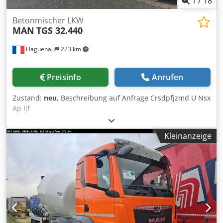
1
/
18
Betonmischer LKW
MAN
TGS 32.440
Haguenau
223 km
Preisinfo
Anrufen
Zustand:
neu
, Beschreibung auf Anfrage Crsdpfjzmd U Nsx
Ap Ijf
Kleinanzeige