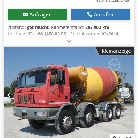
Festpreis zzgl. MwSt.
Anfragen
Anrufen
Zustand:
gebraucht
, Kilometerstand:
283’000 km
,
Leistung:
331 kW (450.03 PS)
, Erstzulassung:
03/2014
,
Kraftstofftyp:
Diesel
, Gesamtgewicht:
32’000 kg
, Bremsen:
Retarder
, Getriebetyp:
Halbautomatisch
, Emissionsklasse:
Kleinanzeige
Euro6
, Ausstattung:
Rußfilter
, - Retarder- Klima-
Automatik- Liebherr 9m3- Moser 2 SeitenkipperFederung:
Crsdpfx Apszq Nt So Isf Blattfederung