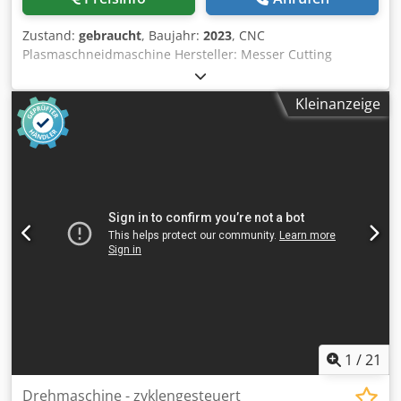
Zustand:
gebraucht
, Baujahr:
2023
, CNC
Plasmaschneidmaschine Hersteller: Messer Cutting
Systems Typ: MetalMaster 2.0 6025 Baujahr: 2023 CNC-
Steuerung: Global Control 2.0 Arbeitsbereich: 2.500 x 6.000
Kleinanzeige
mm 1 x Plasmabrenner mit Stromquelle Kjellberg HiFocus
280i neo Automatische Gaskonsole Filteranlage Donaldson
DFPRO 6 Cyclopeel Schneidsoftware Omniwin Standard
Dcjdpfxjyhd Rbj Abbsk Verfügbarkeit: sofort ä22726
1
/
21
Drehmaschine - zyklengesteuert