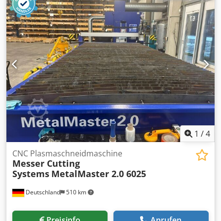
halbautomatisch, automatisch Dcodpfxjul Svls Abbok
Schnittgeschwindigkeit: 15-100m/min (Inverter)
Schnittkapazität: bei 0° – rund 300mm – vierkant 260mm –
rechteck 330x260mm Abmessungen: 2600x2320x2000mm
Baujahr: 2011 Gewicht: 1050kg Die Maschine ist komplett
überholt und getestet.
1
/
4
CNC Plasmaschneidmaschine
Messer Cutting
Systems
MetalMaster 2.0 6025
Deutschland
510 km
Preisinfo
Anrufen