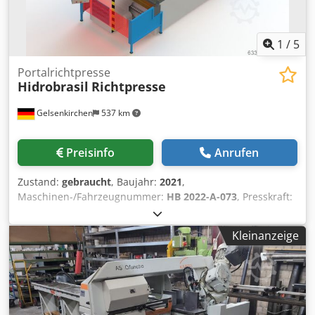
1
/
5
Portalrichtpresse
Hidrobrasil
Richtpresse
Gelsenkirchen
537 km
Preisinfo
Anrufen
Zustand:
gebraucht
, Baujahr:
2021
,
Maschinen-/Fahrzeugnummer:
HB 2022-A-073
, Presskraft:
300 t
, Portal-Richtpresse – Hersteller Hidrobrasil – 300 t
Portalpresse – Tisch 2.500 × 1.600 mm Zum Verkauf steht
Kleinanzeige
eine leistungsstarke Portal-Richtpresse des Herstellers
Hidrobrasil mit einer Presskraft von 300 t. Die Maschine
verfügt über eine verfahrbare Brückenkonstruktion,
seitlich verfahrbaren Zylinder sowie eine stabile
Rastertisch-Ausführung und eignet sich ideal für präzise
Richt-, Montage- und Schwerlastanwendungen. =====