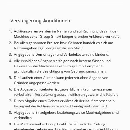
52 kVA Maschinengewicht ca.: 6,7 t 5-Achsen simultan, NC-
Rundtisch D 600 integriert in starren Tisch 1.000 x 600mm,
Tischbelastung 500kg, gesteuerter NC-Fräskopf (B-Achse),
Versteigerungskonditionen
-120 bis +30°, Spindelversatz 100mm, Messtaster TS 640,
BLUM Laser, el. Handrad, BA 4, Sicherheitspaket für
Auktionswaren werden im Namen und auf Rechnung des mit der
Netzausfall, Späneförderer, KEINE IKZ-Anlage ! ca. 87.000
Machineseeker Group GmbH kooperierenden Anbieters verkauft.
Einschaltstunden, ca. 15.000 Programmlaufstunden
Bei allen genannten Preisen bzw. Geboten handelt es sich um
Dcjdpfx Aboy T Rq Hsbok letzter bekannter Spindeltausch
Nettoangaben zzgl. der gesetzlichen MwSt.
2022 *
Angegebene Demontage- und Verladekosten sind bindend.
Alle inhaltlichen Angaben erfolgen nach bestem Wissen und
Gewissen – die Machineseeker Group GmbH empfiehlt
grundsätzlich die Besichtigung von Gebrauchtmaschinen.
Die Laufzeit einer Auktion kann jederzeit ohne Angabe von
Gründen angepasst werden.
Die Abgabe von Geboten ist gewerblichen Kaufinteressenten
vorbehalten. Veräußerung ausschließlich an gewerbliche Käufer.
Durch Abgabe eines Gebots erklärt sich der Kaufinteressent in
Bezug auf die Auktionsware als fachkundig und informiert.
Abgegebene Einzelgebote beziehungsweise Maximalgebote sind
verbindlich.
Die Machineseeker Group GmbH behält sich die Prüfung
eingehender Gebote vor. Die Machineseeker Group GmbH kann