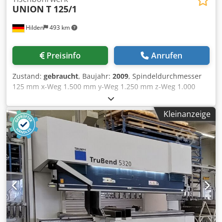
UNION
T 125/1
Hilden
493 km
Preisinfo
Anrufen
Zustand:
gebraucht
, Baujahr:
2009
, Spindeldurchmesser
125 mm x-Weg 1.500 mm y-Weg 1.250 mm z-Weg 1.000
mm Tischaufspannfläche 1.000 x 1.250 mm w-Weg 550 mm
Werkstückgewicht 6.000 kg Pinolenhub 550 mm
Kleinanzeige
Werkzeugaufnahme ISO 50 Spindeldrehanzahl 5-3.700
U/min. max. Drehmoment 2012 Nm
Vorschubgeschwindigkeit 1-6000 (x-Achse) mm/min
Vorschubgeschwindigkeit 1-6000 (y-Achse) mm/min
Vorschubgeschwindigkeit 1-6000 (z-Achse) mm/min Eilgang
x/y/z 15/ 15/ 15 m/min Raumbedarf ca. 7,51 x 5,07 x 3,33 m
Gesamtschlusswert 63 kVA Dcodewdta Espfx Abbok
Ausstattung/ Zubehör: - NC Steuerung Heidenhain
Siemens 840 D - 60 - fach Werkzeugwechsler -
Kühlmittelanlage mit Hochruckpumpe 30l/min.-20 bar -
Dokumentation