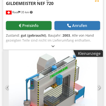
GILDEMEISTER
NEF 720
Root
35 km
Preisinfo
Anrufen
Zustand:
gut (gebraucht)
, Baujahr:
2003
, Alle von Hand
gezeigten Teile sind nicht im Lieferumfang enthalten.
Technische Details sind auf dem Bild ersichtlich.
Dedjyyniaopfx Abbsck
Kleinanzeige