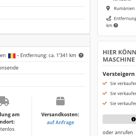
Rumänien
Entfernung
km
HIER KÖNN
ien
– Entfernung: ca. 1’341 km
MASCHINE
ionsende
Versteigern 
Sie verkauf
Sie verkaufe
Sie verkaufe
lung am
Versandkosten:
ndort:
auf Anfrage
tenlos
oder anrufen