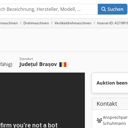
Suchen
gmaschinen
Drehmaschinen
Vertikaldrehmaschinen
Inserat-ID: A21981
Standort
Județul Brașov
sfähig)
Auktion been
Kontakt
Ansprechpart
Schuhmann