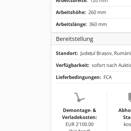
Arbeitsbreite:
120 mm
Arbeitshöhe:
260 mm
Arbeitslänge:
360 mm
Bereitstellung
Standort:
Județul Brașov, Rumän
Verfügbarkeit:
sofort nach Aukt
Lieferbedingungen:
FCA
Demontage- &
Abho
Verladekosten:
Sta
EUR 2’100.00
kos