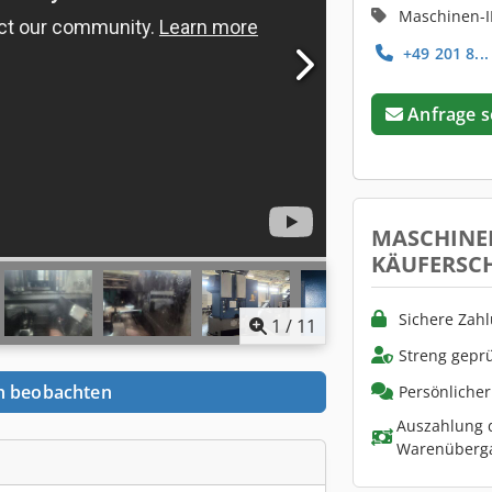
Maschinen-I
+49 201 8...
Anfrage 
MASCHINE
KÄUFERSC
Sichere Zah
1
/
11
Streng geprü
n beobachten
Persönliche
Auszahlung d
Warenüberg