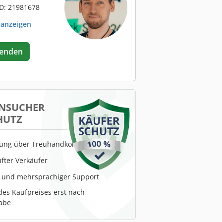
D: 21981678
 anzeigen
senden
NSUCHER
HUTZ
lung über Treuhandkonto
fter Verkäufer
r und mehrsprachiger Support
es Kaufpreises erst nach
abe