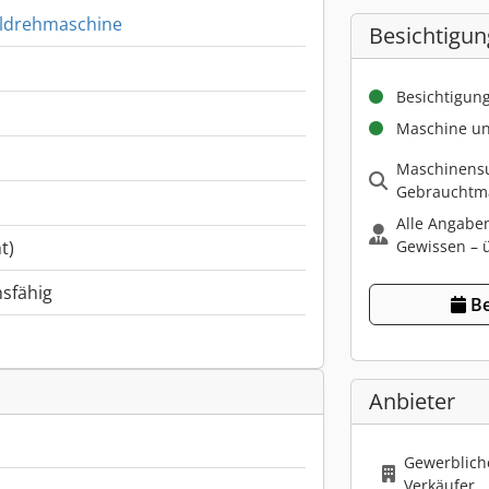
aldrehmaschine
Besichtigun
Besichtigun
Maschine un
Maschinensu
Gebrauchtma
Alle Angabe
Gewissen – ü
t)
nsfähig
Be
Anbieter
Gewerbliche
Verkäufer