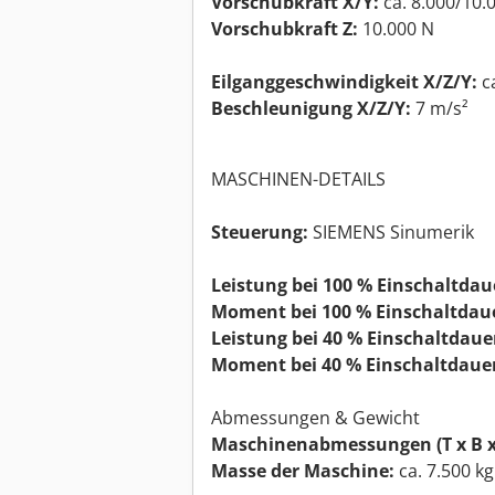
Vorschubkraft X/Y:
ca. 8.000/10.
Vorschubkraft Z:
10.000 N
Eilganggeschwindigkeit X/Z/Y:
c
Beschleunigung X/Z/Y:
7 m/s²
MASCHINEN-DETAILS
Steuerung:
SIEMENS Sinumerik
Leistung bei 100 % Einschaltdau
Moment bei 100 % Einschaltdau
Leistung bei 40 % Einschaltdaue
Moment bei 40 % Einschaltdauer
Abmessungen & Gewicht
Maschinenabmessungen (T x B x
Masse der Maschine:
ca. 7.500 kg