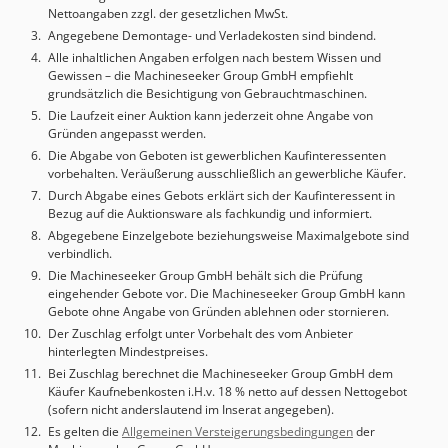
mm Länge Stiel (stick): 2.900 mm
Nettoangaben zzgl. der gesetzlichen MwSt.
Angegebene Demontage- und Verladekosten sind bindend.
Alle inhaltlichen Angaben erfolgen nach bestem Wissen und
Gewissen – die Machineseeker Group GmbH empfiehlt
grundsätzlich die Besichtigung von Gebrauchtmaschinen.
Die Laufzeit einer Auktion kann jederzeit ohne Angabe von
Gründen angepasst werden.
Die Abgabe von Geboten ist gewerblichen Kaufinteressenten
vorbehalten. Veräußerung ausschließlich an gewerbliche Käufer.
Durch Abgabe eines Gebots erklärt sich der Kaufinteressent in
Bezug auf die Auktionsware als fachkundig und informiert.
Abgegebene Einzelgebote beziehungsweise Maximalgebote sind
verbindlich.
Die Machineseeker Group GmbH behält sich die Prüfung
eingehender Gebote vor. Die Machineseeker Group GmbH kann
Gebote ohne Angabe von Gründen ablehnen oder stornieren.
Der Zuschlag erfolgt unter Vorbehalt des vom Anbieter
hinterlegten Mindestpreises.
Bei Zuschlag berechnet die Machineseeker Group GmbH dem
Käufer Kaufnebenkosten i.H.v. 18 % netto auf dessen Nettogebot
(sofern nicht anderslautend im Inserat angegeben).
Es gelten die
Allgemeinen Versteigerungsbedingungen
der