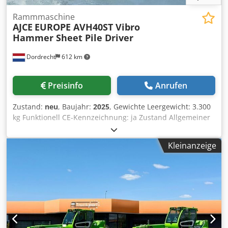
Rammmaschine
AJCE
EUROPE AVH40ST Vibro
Hammer Sheet Pile Driver
Dordrecht
612 km
Preisinfo
Anrufen
Zustand:
neu
, Baujahr:
2025
, Gewichte Leergewicht: 3.300
kg Funktionell CE-Kennzeichnung: ja Zustand Allgemeiner
Zustand: sehr gut Technischer Zustand: sehr gut Optischer
Zustand: sehr gut Identifikation Referenznummer: 4
Kleinanzeige
Weitere Informationen Passend für folgende Maschinen:
28-45TON Lieferbedingungen: FOB
Transportabmessungen (L x B x H): 250015001,2
Produktionsland: KR Weitere Informationen Wenden Sie
sich an Ö. Inalkac, um weitere Informationen zu erhalten.
Codpfxev Nhv Ho Agqerf