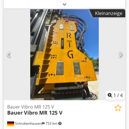
20m. 22m + BOOT PREISGESTALTUNG FÜR JEDE MASCHINE
MÖGLICH. PREISE MÖGLICH FÜR LÄNGEN VON 8M BIS 22M
Kleinanzeige
Crsdpfeua U Acox Agqof UNTER ANGEBOT FÜR AUSLEGER
MIT LANGER REICHWEITE 16M FÜR JCB JS 220 + EIMER 0,6
M3 TECHNISCHE DATEN Material: S355 Stahl Länge: 16 m
Maximale Reichweite: 'vorwärts': 15.5 m Maximale
Grabtiefe: 11.2 m Gewicht: ca. 4500 kg Fassungsvermögen
des Löffelstiels: 0,6 m3 Alle Stifte sind gehärtet (zur
Erhöhung der Härte auf über 50 HRC) 1 Löffelzylinder, 6
Rohre, 4 Schläuche, 8 Bolzen, 5 Fettleitungen, 1 Satz
Kupplungen Fabra: Marke KAISAI (Farbe kann gewählt
werden) Schlauch: Marke GATES Alle Stifte sind mit
Schmiernippeln ausgestattet Alle "Rohre" sind
phosphatiert
1
/
4
Bauer Vibro MR 125 V
Bauer
Vibro MR 125 V
Schrobenhausen
753 km