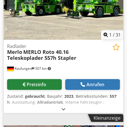
1
/
31
Radlader
Merlo
MERLO Roto 40.16
Teleskoplader 557h Stapler
Kaufungen
507 km
Preisinfo
Anrufen
Zustand:
gebraucht
, Baujahr:
2023
, Betriebsstunden:
557
h
, Ausstattung:
Allradantrieb
, Interne Fahrzeugnr.:
G400079 Ab sofort zur Verfügung auf unserem Hof in
Kaufungen Mehr INFO unter: * Golec Nutzfahrzeuge
Kleinanzeige
GmbH (Deutsch, English, Bulgarisch, Russisch) * Viktoria
Sologubova (Polnisch, Russisch, Ukrainisch, English)