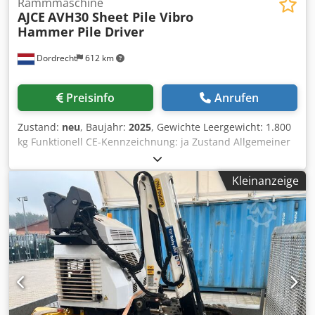
Rammmaschine
AJCE
AVH30 Sheet Pile Vibro
Hammer Pile Driver
Dordrecht
612 km
Preisinfo
Anrufen
Zustand:
neu
, Baujahr:
2025
, Gewichte Leergewicht: 1.800
kg Funktionell CE-Kennzeichnung: ja Zustand Allgemeiner
Zustand: sehr gut Technischer Zustand: sehr gut Optischer
Zustand: sehr gut Crsdpoq Ixuvefx Agqjf Identifikation
Kleinanzeige
Referenznummer: 2 Weitere Informationen Passend für
folgende Maschinen: 20-35ton Lieferbedingungen: EXW
Produktionsland: KR Weitere Informationen Wenden Sie
sich an Ö. Inalkac, um weitere Informationen zu erhalten.