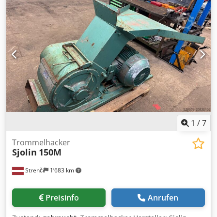
Irrtümer vorbehalten Gerne nehmen wir Ihr gebrauchtes
Fahrzeug in Zahlung. Finanzierung direkt bei uns im Hause
möglich. Crodpfxjy Ii Aqs Agqef GOLEC NUTZFAHRZEUGE
GMBH Wir sprechen: Deutsch, English, Spanish, Polnisch,
Ukrainisch, Russisch, Bulgarisch. ----.
1
/
7
Trommelhacker
Sjolin
150M
Strenči
1’683 km
Preisinfo
Anrufen