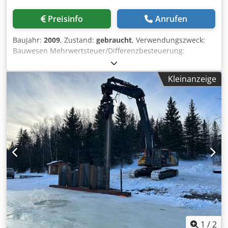
Preisinfo
Anrufen
Baujahr:
2009
, Zustand:
gebraucht
, Verwendungszweck:
Bauwesen Mehrwertsteuer/Differenzbesteuerung:
Mehrwertsteuer abzugsfähig Wenden Sie sich an
Mohamad Fattah Ahmad, um weitere Informationen zu
Kleinanzeige
erhalten. Rüttler MR 125 V mit Spannzange MRZ 125
Cedpoh Ty Dlofx Agqjrf RTG Rammtechnik / Bauer
Maschinen GmbH Rüttler Der Rüttler ist sofort
einsatzbereit und in gutem Zustand.
1
/
2