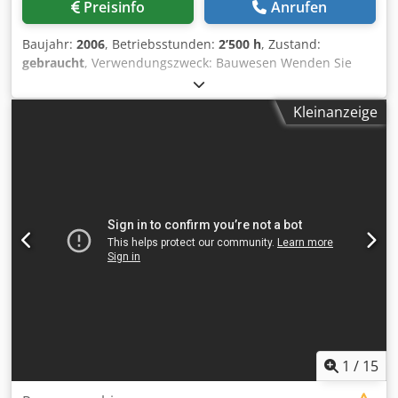
Preisinfo
Anrufen
Baujahr:
2006
, Betriebsstunden:
2’500 h
, Zustand:
gebraucht
, Verwendungszweck: Bauwesen Wenden Sie
sich an Mohamad Fattah Ahmad, um weitere
Informationen zu erhalten. Rüttler MR 100 V für RTG
Kleinanzeige
Rammgeräte Inklusive Spannzange MRZ 105 Credpfsh
Tyzisx Agqof
1
/
15