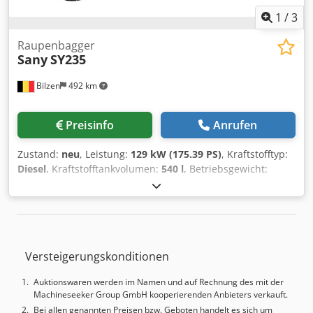
1
/
3
Raupenbagger
Sany
SY235
Bilzen
492 km
Preisinfo
Anrufen
Zustand:
neu
, Leistung:
129 kW (175.39 PS)
, Kraftstofftyp:
Diesel
, Kraftstofftankvolumen:
540 l
, Betriebsgewicht:
23’700 kg
, Sany SY235C: Zuverlässig. Sparsam. Einfach.
Arbeitsbereich: Max. horizontale Reichweite am Boden:
6.074 mm Max. Grabtiefe: 6.554 mm Max. Grabhöhe: 9.500
mm Max. Ausschütthöhe: 6.655 mm Max. vertikale
Grabtiefe: 6.074 mm Maschinenhöhe bei minimalem
Versteigerungskonditionen
Schwenkradius: 7.600 mm Minimaler Schwenkradius:
3.662 mm Leistung: Schwenkgeschwindigkeit: 11,1 U/min
Auktionswaren werden im Namen und auf Rechnung des mit der
Grabkraft – Löffel ISO: 175 kN Crodpfx Aoykrxxegqef
Machineseeker Group GmbH kooperierenden Anbieters verkauft.
Grabkraft – Stiel ISO: 122 kN Länge Ausleger (boom): 5.700
Bei allen genannten Preisen bzw. Geboten handelt es sich um