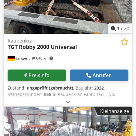
1
/
20
Raupenkran
TGT
Robby 2000 Universal
Lengerich
640 km
Preisinfo
Anrufen
Zustand:
ungeprüft (gebraucht)
, Baujahr:
2022
,
Betriebsstunden:
555 h
, Raupenkran Fabr.: TGT, Typ:
Robby 2000 Universal, Kran: Palfinger 2700, Bj.: 2022,
Krantraglast: bis 2.000 kg, Arbeitshöhe: bis ca. 6,5 m,
Kleinanzeige
Ausschübe: voll hydraulisch, Flyjib: TGT Flyjib "Robby
2000", Fahrwerk: Raupenfahrwerk, Fahrwerkbreite:
teleskopierbar, Beschichtung: KTL-beschichtet, Motor:
Vanguard, Eigengewicht: ca. 1.700 kg, ca. 555