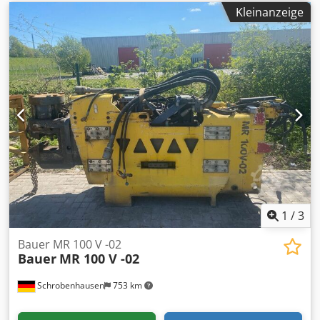
Kleinanzeige
1
/
3
Bauer MR 100 V -02
Bauer
MR 100 V -02
Schrobenhausen
753 km