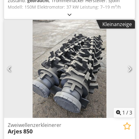
Zustand:
gebraucht
, Trommelhacker Hersteller: Sjolin
Modell: 150M Elektromotor: 37 kW Leistung: 7–19 m³/h
Credex N S A Aspfx Agqjf Messerdimensionen: 350x110x10
mm Anzahl Messer: 4
Kleinanzeige
1
/
3
Zweiwellenzerkleinerer
Arjes
850