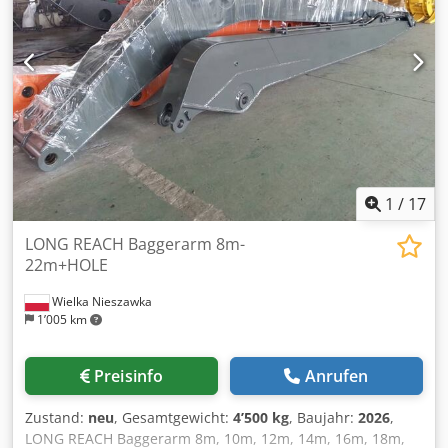
Betriebsstunden, ohne Anhänger Crsdpfx Agoy Eymhoqjf
1
/
17
LONG REACH Baggerarm 8m-
22m+HOLE
Wielka Nieszawka
1’005 km
Preisinfo
Anrufen
Zustand:
neu
, Gesamtgewicht:
4’500 kg
, Baujahr:
2026
,
LONG REACH Baggerarm 8m, 10m, 12m, 14m, 16m, 18m,