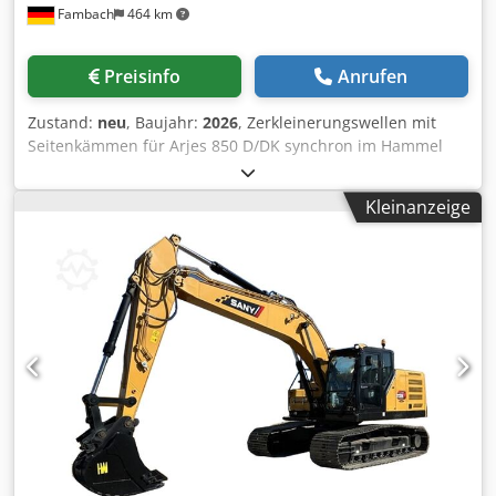
Fambach
464 km
Preisinfo
Anrufen
Zustand:
neu
, Baujahr:
2026
, Zerkleinerungswellen mit
Seitenkämmen für Arjes 850 D/DK synchron im Hammel
Design 6tlg 9-9- Scheiben für Holz / Grünschnitt / Müll /
Gewerbemüll / Reifen usw Credpfxeyt Icxo Agqof -- NEU --
Kleinanzeige