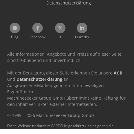
Datenschutzerklärung
Blog
Facebook
X
LinkedIn
Alle Informationen, Angebote und Preise auf dieser Seite
sind freibleibend und unverbindlich!
Mit der Benutzung dieser Seite erkennen Sie unsere
AGB
und
Datenschutzerklärung
an.
Ausgewiesene Marken gehören ihren jeweiligen
Eigentümern.
Machineseeker Group GmbH übernimmt keine Haftung für
den Inhalt verlinkter externer Internetseiten.
© 1999 - 2026 Machineseeker Group GmbH
Diese Website ist durch reCAPTCHA geschützt und es gelten die
Datenschutzbestimmungen
und
Nutzungsbedingungen
von