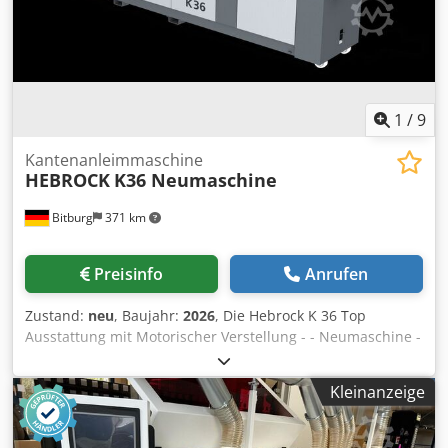
Drehzahl 5000 1/min. Motorleistung 400 V / 50 Hz / S6
Absaugstutzendurchmesser 120 mm Gewicht 1020 kg Top
Maschine Standort: Bitburg - sofort verfuegbar
1
/
9
Kantenanleimmaschine
HEBROCK
K36 Neumaschine
Bitburg
371 km
Preisinfo
Anrufen
Zustand:
neu
, Baujahr:
2026
, Die Hebrock K 36 Top
Ausstattung mit Motorischer Verstellung - - Neumaschine -
Dieser Hebrock-Dauerrenner bietet ungeahnte
Möglichkeiten. Für höchste Ansprüche entwickelt, steht die
Kleinanzeige
K 36 für absolute Zuverlässigkeit und Produktivität im
täglichen Einsatz. Durch die Möglichkeit, die Maschine mit
einem Stufenfräser und einer Multi-Radiusziehklinge zu