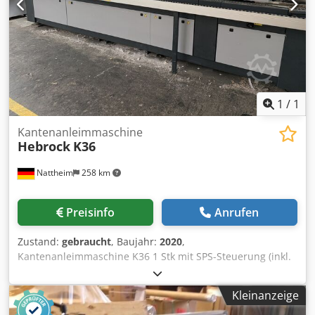
1
/
1
Kantenanleimmaschine
Hebrock
K36
Nattheim
258 km
Preisinfo
Anrufen
Zustand:
gebraucht
, Baujahr:
2020
,
Kantenanleimmaschine K36 1 Stk mit SPS-Steuerung (inkl.
Touchscreen) und mit Schmelzkleberangabe an das
Werkstück ‚Fügefräse (inkl. DIA-Werkzeug) bis 3 mm
Kleinanzeige
FrästiefeLeimbecken mit Wechselbeckenvorrüstung inkl.