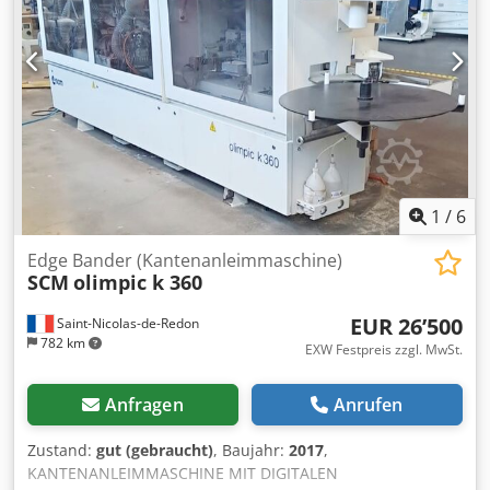
Radius Eckenfräse R = 2mm Schnellwechselvorrichtung f.
Eckenfräse Radius Wechselmotor EF R = 1mm Multi-
Radiusziehklinge (R1/R2) Fahrwerk
Trennmittelsprüheinrichtung
Reinigungsmittelsprüheinrichtung Schutzsprühen Kante
Nesting pneumatische 3-Punkt-Verstellung
Multifunktionsfräser (R2/R1/Fase) Ausstattung kurze
Werkstücke
1
/
6
Edge Bander (Kantenanleimmaschine)
SCM
olimpic k 360
EUR 26’500
Saint-Nicolas-de-Redon
782 km
EXW Festpreis zzgl. MwSt.
Anfragen
Anrufen
Zustand:
gut (gebraucht)
, Baujahr:
2017
,
KANTENANLEIMMASCHINE MIT DIGITALEN