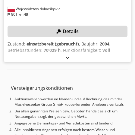
Województwo dolnośląskie
801 km
Details
Zustand:
einsatzbereit (gebraucht)
, Baujahr:
2004
,
Betriebsstunden:
70’029 h
, Funktionsfähigkeit:
voll
funktionsfähig
, Maschinen-/Fahrzeugnummer:
51561
,
Schließkraft:
2’300 kN
, Schneckendurchmesser:
135 mm
,
Einspritzdruck:
1’600 bar
, Öffnungshub:
3’800 mm
,
Werkzeughöhe:
1’890 mm
, TECHNISCHE DETAILS
Schließkraft: 2.300 kN Plattengröße (H x V): 2.900 x 2.500
Versteigerungskonditionen
mm Säulenabstand (H x V): 2.000 x 1.600 mm
Minimale/maximale Werkzeughöhe: 700 mm/1.890 mm
Auktionswaren werden im Namen und auf Rechnung des mit der
Maximaler Öffnungshub: 3.800 mm Spritzeinheit
Machineseeker Group GmbH kooperierenden Anbieters verkauft.
Schneckendurchmesser: 135 mm Schussvolumen: 8.870
Bei allen genannten Preisen bzw. Geboten handelt es sich um
cm³ Schussgewicht (PS): 8.071 g Einspritzdruck: 1.600 bar
Nettoangaben zzgl. der gesetzlichen MwSt.
MASCHINEN-DETAILS Nettogewicht (mit Schaltschrank):
Angegebene Demontage- und Verladekosten sind bindend.
113 t + 18 t Cjdpfx Acsxuqc Ns Isha Betriebsstunden:
Alle inhaltlichen Angaben erfolgen nach bestem Wissen und
70.029 h