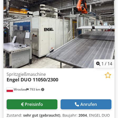
1
/
14
Spritzgießmaschine
Engel
DUO 11050/2300
Wrocław
793 km
Preisinfo
Anrufen
Zustand:
sehr gut (gebraucht)
, Baujahr:
2004
, ENGEL DUO