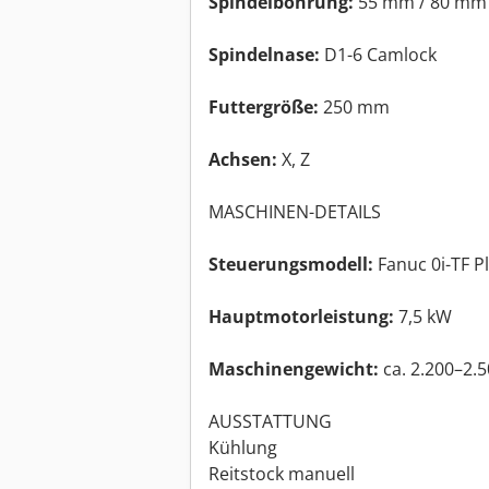
Spindelbohrung:
55 mm / 80 mm
Spindelnase:
D1-6 Camlock
Futtergröße:
250 mm
Achsen:
X, Z
MASCHINEN-DETAILS
Steuerungsmodell:
Fanuc 0i-TF P
Hauptmotorleistung:
7,5 kW
Maschinengewicht:
ca. 2.200–2.5
AUSSTATTUNG
Kühlung
Reitstock manuell