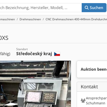
Suchen
gmaschinen
Drehmaschinen
CNC Drehmaschinen 400-449mm Drehdurch
0XS
Standort
Středočeský kraj
sfähig)
Auktion been
Kontakt
Ansprechpart
Schuhmann