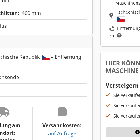
/min
Maschinen
Tschechisc
hlitten:
400 mm
lus
Entfernung
km
echische Republik
– Entfernung:
HIER KÖNN
MASCHINE
ionsende
Versteigern 
Sie verkauf
Sie verkaufe
Sie verkaufe
lung am
Versandkosten:
ndort:
auf Anfrage