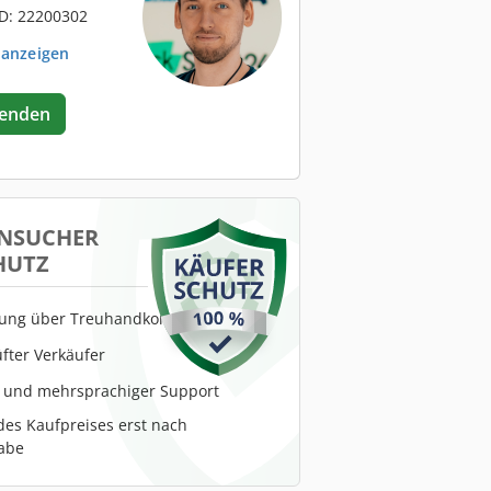
D: 22200302
 anzeigen
senden
NSUCHER
HUTZ
lung über Treuhandkonto
fter Verkäufer
r und mehrsprachiger Support
es Kaufpreises erst nach
abe