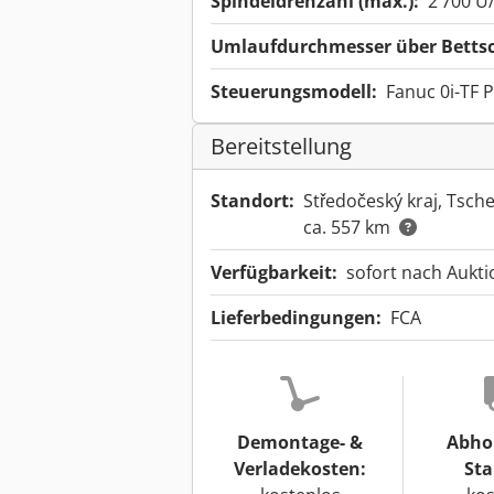
Spindeldrehzahl (max.):
2’700 U
Umlaufdurchmesser über Bettsc
Steuerungsmodell:
Fanuc 0i-TF P
Bereitstellung
Standort:
Středočeský kraj, Tsch
ca. 557 km
Verfügbarkeit:
sofort nach Aukt
Lieferbedingungen:
FCA
Demontage- &
Abho
Verladekosten:
Sta