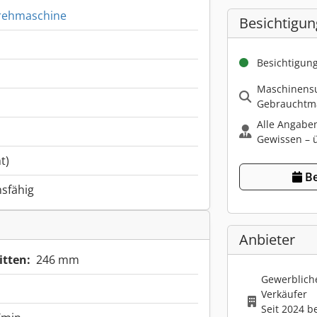
rehmaschine
Besichtigun
Besichtigun
Maschinensu
Gebrauchtma
Alle Angabe
Gewissen – ü
t)
Be
nsfähig
Anbieter
itten:
246 mm
Gewerbliche
Verkäufer
Seit 2024 b