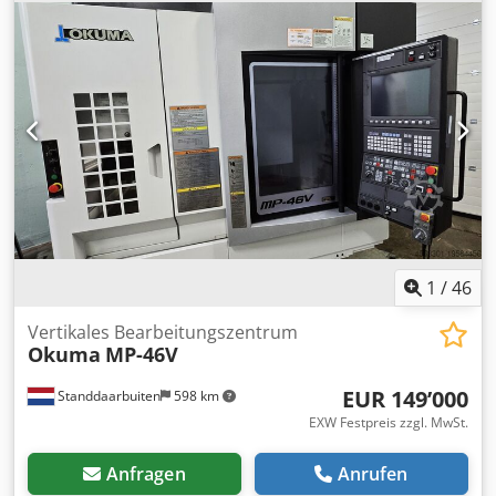
Crjdpfstpgxijx Aidof Durchmesser: 120 cm
1
/
46
Vertikales Bearbeitungszentrum
Okuma
MP-46V
EUR 149’000
Standdaarbuiten
598 km
EXW Festpreis zzgl. MwSt.
Anfragen
Anrufen