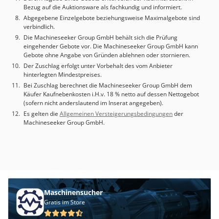
erstellen. Neupreis lag bei 300.000 €, also zum halben
Bezug auf die Auktionsware als fachkundig und informiert.
Preis eine neuwertige Maschine mit nur 930 Stunden!
Abgegebene Einzelgebote beziehungsweise Maximalgebote sind
verbindlich.
Csdjwzzrkjpfx Aidsrf
Die Machineseeker Group GmbH behält sich die Prüfung
eingehender Gebote vor. Die Machineseeker Group GmbH kann
Gebote ohne Angabe von Gründen ablehnen oder stornieren.
Der Zuschlag erfolgt unter Vorbehalt des vom Anbieter
hinterlegten Mindestpreises.
Bei Zuschlag berechnet die Machineseeker Group GmbH dem
Käufer Kaufnebenkosten i.H.v. 18 % netto auf dessen Nettogebot
(sofern nicht anderslautend im Inserat angegeben).
Es gelten die
Allgemeinen Versteigerungsbedingungen
der
Machineseeker Group GmbH.
Maschinensucher
Gratis im Store