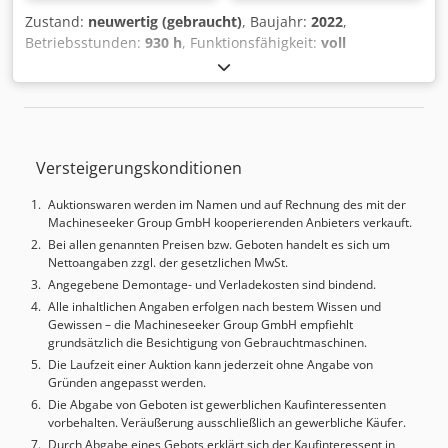
Zustand:
neuwertig (gebraucht)
, Baujahr:
2022
,
Betriebsstunden:
930 h
, Funktionsfähigkeit:
voll
funktionsfähig
, Verfahrweg X-Achse:
660 mm
, Verfahrweg
Y-Achse:
460 mm
, Verfahrweg Z-Achse:
360 mm
,
Steuerungshersteller:
Okuma
, Steuerungsmodell:
OSP
P300MA + 3D kit
, Werkstückgewicht (max.):
350 kg
,
Tischbreite:
760 mm
, Tischlänge:
460 mm
, Gesamtgewicht:
Versteigerungskonditionen
7’000 kg
, Spindeldrehzahl (max.):
20’000 U/min
,
Betriebsstunden der Spindel:
930 h
, Leistung des
Auktionswaren werden im Namen und auf Rechnung des mit der
Spindelmotors:
15’000 W
, Spindelnase:
HSKA63
, Anzahl
Machineseeker Group GmbH kooperierenden Anbieters verkauft.
der Steckplätze im Werkzeugmagazin:
20
, Art des
Bei allen genannten Preisen bzw. Geboten handelt es sich um
Eingangsstroms:
Drehstrom
, Ausstattung:
Nettoangaben zzgl. der gesetzlichen MwSt.
Dokumentation/Handbuch, Drehzahl stufenlos
Angegebene Demontage- und Verladekosten sind bindend.
einstellbar
, Hochpräzise vertikale CNC für Formen- und
Alle inhaltlichen Angaben erfolgen nach bestem Wissen und
Werkzeugbau, aktiv gekühlter Rahmen und Spindel. 0,1 μm
Gewissen – die Machineseeker Group GmbH empfiehlt
Steuerung, 4 Nachkommastellen. Vollausstattung inklusive
grundsätzlich die Besichtigung von Gebrauchtmaschinen.
Renishaw, Spindelluft, Laservermessung usw. Ausführliche
Die Laufzeit einer Auktion kann jederzeit ohne Angabe von
Liste, einschließlich Softwareoptionen und Zubehör, siehe
Gründen angepasst werden.
beigefügtes PDF. Gereinigt und sofort installationsbereit.
Die Abgabe von Geboten ist gewerblichen Kaufinteressenten
Alle Prüfungen möglich (auf Kosten des Käufers, Maschine
vorbehalten. Veräußerung ausschließlich an gewerbliche Käufer.
lagernd), auf Wunsch kann Okuma einen Prüfbericht
Durch Abgabe eines Gebots erklärt sich der Kaufinteressent in