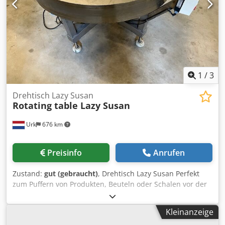
1
/
3
Drehtisch Lazy Susan
Rotating table Lazy Susan
Urk
676 km
Preisinfo
Anrufen
Zustand:
gut (gebraucht)
, Drehtisch Lazy Susan Perfekt
zum Puffern von Produkten, Beuteln oder Schalen vor der
Weiterverarbeitung. Dies verhindert ein Überlaufen und
damit verschiedene Probleme in (automatischen)
Kleinanzeige
Produktionslinien. Höhe: 80 cm (Höhe ist einstellbar)