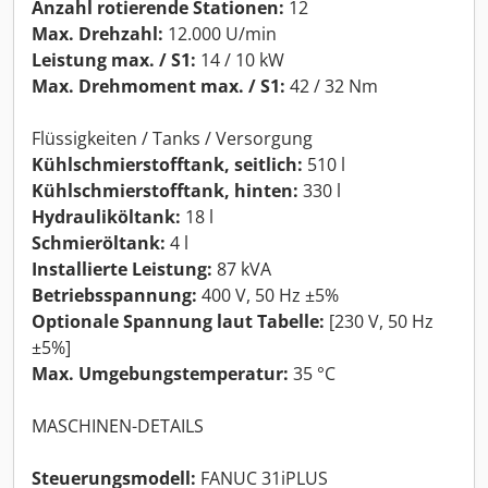
Anzahl rotierende Stationen:
12
Max. Drehzahl:
12.000 U/min
Leistung max. / S1:
14 / 10 kW
Max. Drehmoment max. / S1:
42 / 32 Nm
Flüssigkeiten / Tanks / Versorgung
Kühlschmierstofftank, seitlich:
510 l
Kühlschmierstofftank, hinten:
330 l
Hydrauliköltank:
18 l
Schmieröltank:
4 l
Installierte Leistung:
87 kVA
Betriebsspannung:
400 V, 50 Hz ±5%
Optionale Spannung laut Tabelle:
[230 V, 50 Hz
±5%]
Max. Umgebungstemperatur:
35 °C
MASCHINEN-DETAILS
Steuerungsmodell:
FANUC 31iPLUS