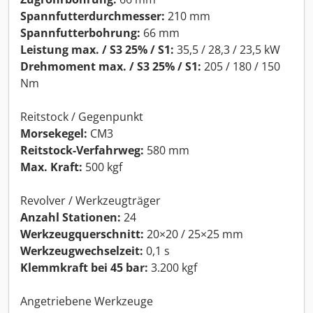
Spannfutterdurchmesser:
210 mm
Spannfutterbohrung:
66 mm
Leistung max. / S3 25% / S1:
35,5 / 28,3 / 23,5 kW
Drehmoment max. / S3 25% / S1:
205 / 180 / 150
Nm
Reitstock / Gegenpunkt
Morsekegel:
CM3
Reitstock-Verfahrweg:
580 mm
Max. Kraft:
500 kgf
Revolver / Werkzeugträger
Anzahl Stationen:
24
Werkzeugquerschnitt:
20×20 / 25×25 mm
Werkzeugwechselzeit:
0,1 s
Klemmkraft bei 45 bar:
3.200 kgf
Angetriebene Werkzeuge