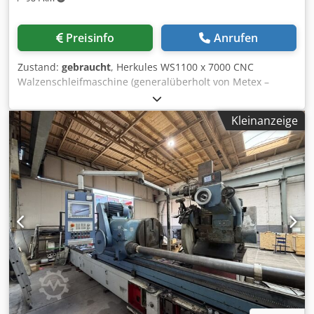
Preisinfo
Anrufen
Zustand:
gebraucht
, Herkules WS1100 x 7000 CNC
Walzenschleifmaschine (generalüberholt von Metex –
Baujahr 2011) Modell WS1100 x 7000, 18 Tonnen Kapazität
1100 mm Umlaufdurchmesser 7000 mm Spitzenweite
Kleinanzeige
Einzelschlitten 700 mm Spannfutter Dodpjy U Hc Isfx
Acqokr Lismar Walzenprüfsystem Späneförderer Siemens
Sinumerik 840 DSL Steuerung Schutzeinhausung