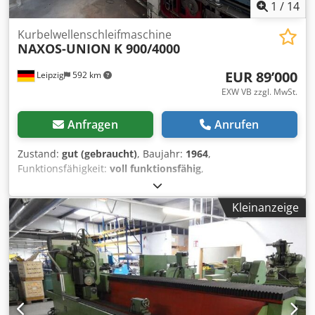
1
/
14
Kurbelwellenschleifmaschine
NAXOS-UNION
K 900/4000
EUR 89’000
Leipzig
592 km
EXW VB zzgl. MwSt.
Anfragen
Anrufen
Zustand:
gut (gebraucht)
, Baujahr:
1964
,
Funktionsfähigkeit:
voll funktionsfähig
,
Maschinen-/Fahrzeugnummer:
35870
, Werkstückgewicht
(max.):
10’000 kg
, Verfahrweg X-Achse:
4’200 mm
,
Kleinanzeige
Verfahrweg Z-Achse:
4’000 mm
, Schleifdurchmesser:
1’100
mm
, Schleiflänge:
4’000 mm
, Naxos Union
Kurbelwellenschleifmaschine. Schleiflänge 4000 mm
Dedpfjyl S N Hox Acqekr