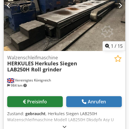
Krankapazität 70 t mehr als 10.000 Artikel Zubehör für Ihre
Werkstatt Sie wollen Maschinen Produktionslinien oder
Ihren Betrieb verkaufen, dann sprechen Sie uns an.
Weitere Angebote finden Sie auf unserer Webseite.
Besichtigungen sind nach Absprache möglich. Wir freuen
uns auf Ihren Besuch. Ihr Markus Hirsch Team
1
/
15
Walzenschleifmaschine
HERKULES
Herkules Siegen
LAB250H Roll grinder
Vereinigtes Königreich
984 km
Preisinfo
Anrufen
Zustand:
gebraucht
, Herkules Siegen LAB250H
Walzenschleifmaschine Modell LAB250H Dksdpfx Asy U
Hdfocqjr Tragfähigkeit 20 Tonnen Einzelkopf 1000 mm