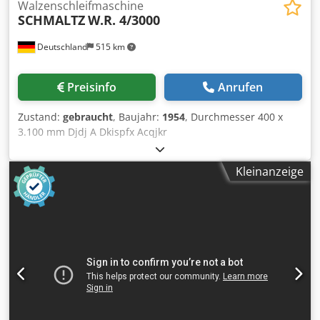
Walzenschleifmaschine
SCHMALTZ
W.R. 4/3000
Deutschland
515 km
Preisinfo
Anrufen
Zustand:
gebraucht
, Baujahr:
1954
, Durchmesser 400 x
3.100 mm Djdj A Dkispfx Acqjkr
Kleinanzeige