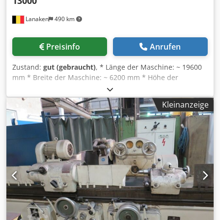
13000
Lanaken
490 km
Preisinfo
Anrufen
Zustand:
gut (gebraucht)
, * Länge der Maschine: ~ 19600
mm * Breite der Maschine: ~ 6200 mm * Höhe der
Maschine: ~ 2500 mm * Maximales Gewicht der Rolle: 50 T
* Rollenlänge: max. 13000 mm * Rollendurchmesser: max.
Kleinanzeige
2000 mm * Drehzahl der Schleifspindel: 450 – 1800 U/min
* Schnittgeschwindigkeit: 10 – 45 m/s * Einstellbarer
Abstand: ~ 13900 mm Dkodpfsud R Szjx Acqor Die
Maschine wurde 1986 neu geliefert und 2014 aufgerüstet,
einschließlich einer neuen Siemens-Steuerung.