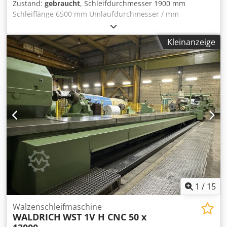
Zustand:
gebraucht
, Schleifdurchmesser 1900 mm
Terminvereinbarung in unserem Lager besichtigt werden.
Schleiflänge 6500 mm Umlaufdurchmesser / mm
Steuerung elektrisch SIEMENS winCC Raumbedarf ca. 14,0
x 5,76 m Gesamtgewicht ca. 70 t Die Elektronik wurde im
Kleinanzeige
Jahr 2010 modernisiert (Retrofit) Mit digital
programmierbarer Steuerung ausgestattet Lynetten sind
nicht vorhanden; auf Wunsch können sie jedoch gegen
Aufpreis angefertigt werden. Maschinenhersteller NAXOS
UNION Maschinenmodell : WE1800 x 6500mm Typ WE1800
x 6500 mm Baujahr Unbekannt Derzeitiger Standort :
58256 Ennepetal (Demontiert) Dksdpfxev N Rccs Acqjr
Schleif-Ø : 1900 Schleiflänge : 6500 Steuerungstyp
Konventionell (Mit Bedientafel) Abmessungen der
Schleifscheibe : 827mm Scheibendrehzahl : 807 U/min
Kühlmittelsystem : Ja Maschinenlänge (mm) 14000
Maschinenhöhe (mm) ca. 2000 Maschinenbreite (mm) 5760
Maschinengewicht (kg) 70000 Z-Schlitten Geschwindigkeit:
2500 mm/min
1
/
15
Walzenschleifmaschine
WALDRICH
WST 1V H CNC 50 x