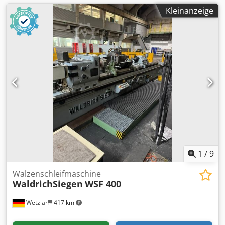
Kleinanzeige
1
/
9
Walzenschleifmaschine
WaldrichSiegen
WSF 400
Wetzlar
417 km