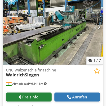
1
/
7
CNC Walzenschleifmaschine
WaldrichSiegen
Ahmedabad
6’244 km
Preisinfo
Anrufen