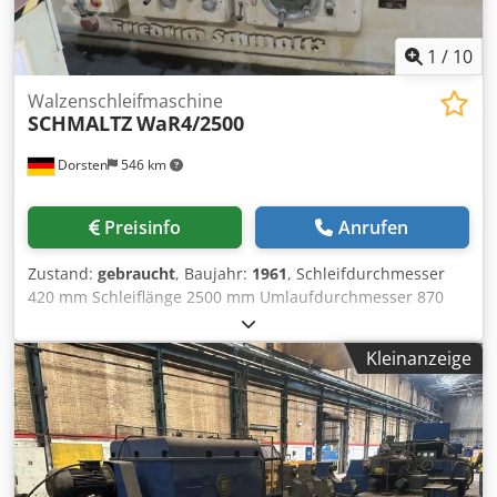
1
/
10
Walzenschleifmaschine
SCHMALTZ
WaR4/2500
Dorsten
546 km
Preisinfo
Anrufen
Zustand:
gebraucht
, Baujahr:
1961
, Schleifdurchmesser
420 mm Schleiflänge 2500 mm Umlaufdurchmesser 870
mm Spitzenweite 2700 mm Werkstückdrehzahlen 1-164
U/min Gesamtleistungsbedarf 50 kW Die techn. Daten sind
Kleinanzeige
Hersteller- bzw. Betreiberangaben und daher für uns
Dkodpsyqvt Hsfx Acqsr unverbindlich. Einen
Zwischenverkauf behalten wir uns vor; es gelten
ausschließlich unsere Geschäfts- und
Verkaufsbedingungen. Über uns mehr als 400 eigene
Maschinen im Lager über 15.000 m² Lagerfläche,