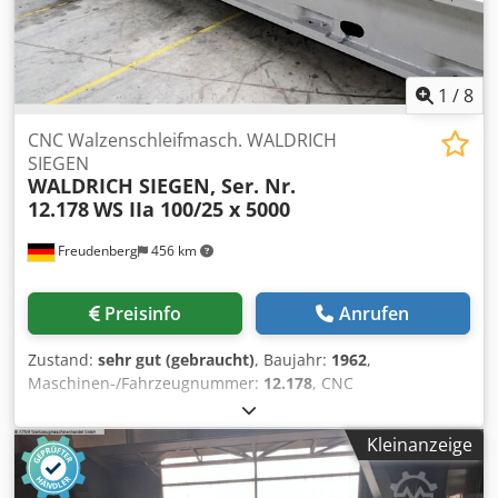
1
/
8
CNC Walzenschleifmasch. WALDRICH
SIEGEN
WALDRICH SIEGEN, Ser. Nr.
12.178
WS IIa 100/25 x 5000
Freudenberg
456 km
Preisinfo
Anrufen
Zustand:
sehr gut (gebraucht)
, Baujahr:
1962
,
Maschinen-/Fahrzeugnummer:
12.178
, CNC
Walzenschleifmaschine WALDRICH SIEGEN Typ WS IIa
100/25 x 5000 Zum Verkauf steht eine hochpräzise
Kleinanzeige
Walzenschleifmaschine von WALDRICH SIEGEN in
bewährter Industrieausführung. Die Maschine wurde 1996