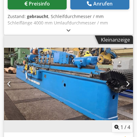
Preisinfo
Anrufen
Zustand:
gebraucht
, Schleifdurchmesser / mm
Schleiflänge 4000 mm Umlaufdurchmesser / mm
Dkjdszgipxepfx Acqer
Kleinanzeige
1
/
4