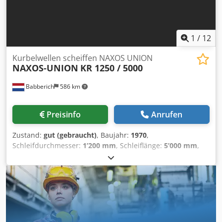
1
/
12
Kurbelwellen scheiffen NAXOS UNION
NAXOS-UNION
KR 1250 / 5000
Babberich
586 km
Preisinfo
Anrufen
Zustand:
gut (gebraucht)
, Baujahr:
1970
,
Schleifdurchmesser:
1’200 mm
, Schleiflänge:
5’000 mm
,
Rundschleifmaschine NAXOS UNION - KR 1250 / 5000
Centerhöhe: 600mm Schleifdurchmesser Ø: 1200mm
Schleiflänge: 5000mm Abmessung Schleifstein:1600 x
100mm Drehzahl Schleifstein:1620Rpm Länge: 17500mm
Dsdpfx Ajwrxqxjcqekr Breite: 5500mm Höhe: 2200mm
Gewicht: 60000kg