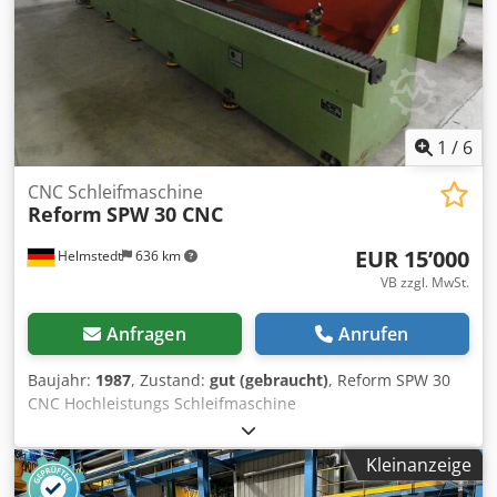
1
/
6
CNC Schleifmaschine
Reform
SPW 30 CNC
EUR 15’000
Helmstedt
636 km
VB zzgl. MwSt.
Anfragen
Anrufen
Baujahr:
1987
, Zustand:
gut (gebraucht)
, Reform SPW 30
CNC Hochleistungs Schleifmaschine
(Walzenschleifmaschine) Dkodpfx Acjbq A Hueqjr
Maschinenummer: 3728-87 Baujahr: 1987 Schleiflaenge
Kleinanzeige
2.000 mm