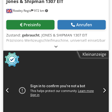
Jones & Shipman
1307 EIT
Rowley Regis
972 km
Preisinfo
Anrufen
Zustand:
gebraucht
, JONES & SHIPMAN 1307 EIT
Präzisions-Werkzeugschleifmaschine, universell einsetzbar
Modell 1307 EIT Dsdpjzi Eqqsfx Acqskr Maximaler
Schleifdurchmesser 356 mm Schleiflänge zwischen den
Kleinanzeige
Zentren 1016 mm Maximaler Schwenkbereich 356 mm
Drehzahl des Werkstückkopfes: 6 Stufen, 40–320 U/min
Schleifscheibenabmessungen: 300 x 25 x 127 mm
Schleifscheibendrehzahlen: 1750 / 2300 U/min Motor für
Schleifscheibenkopf: 3 kW Drehzahl der Innen-
Schleifspindel: 16.000 U/min Benötigte Aufstellfläche: 3207
x 1359 mm Gewicht: 1930 kg Lieferumfang: Doppelte
Schwenk-Werkzeugauflage, doppelter Schleifscheibenkopf,
Innen-Schleifspindel, 3-Backen-Futter, 4-Backen-Futter,
Magnetschleidfutter, Planscheibe, 2-Punkt-Auflage, 3-
Punkt-Auflage. Zum Verkauf bei Jet Machinery Ltd Jet