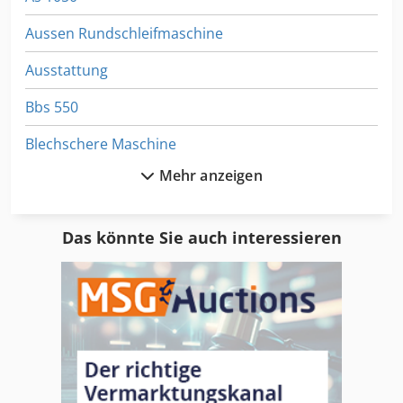
Aussen Rundschleifmaschine
Ausstattung
Bbs 550
Blechschere Maschine
Mehr anzeigen
Dws 200
Elb Flachschleifmaschine
Das könnte Sie auch interessieren
Ess Schweissgerät
Fu 115
Ga 11 Ff
Gl 172
Gws 25 230