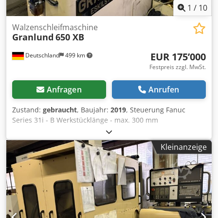
1
/
10
Walzenschleifmaschine
Granlund
650 XB
EUR 175’000
Deutschland
499 km
Festpreis zzgl. MwSt.
Anfragen
Anrufen
Zustand:
gebraucht
, Baujahr:
2019
, Steuerung Fanuc
Series 31i - B Werkstücklänge - max. 300 mm
Schleifscheibendurchmesser 356 mm
Schleifscheibenbreite 75 mm Pinolenhub 45 mm
Kleinanzeige
Ringsenkendurchm. (mm) 120-650 Ausstattung
automatische Schleifscheiben-Abrichtungsvorrichtung, 2 x
Reitstock, Papierbandfilteranlage, Ölnebelabsaugung,
Dedpfx Acsy Tprpeqjkr Schaltschrank mit Kühler,
Schleifscheiben-Auswuchtbock Abmessungen 3800 x 2800
x 2200 mm Technische Merkmale Man kann Tiefschleifen
auf weichen Rohlingen durchführen. Das bedeutet, dass