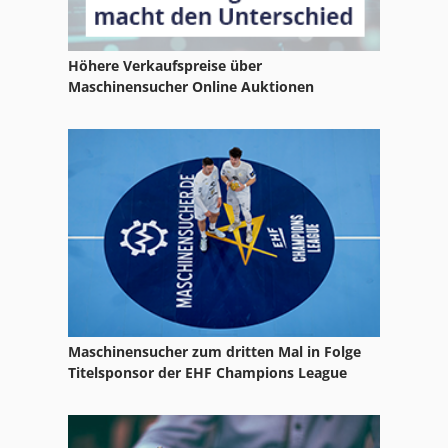
Hand Gewindebohrmaschine
Höhere Verkaufspreise über
Hsc 20 Linear
Maschinensucher Online Auktionen
Ka 77
Leit Und Zugspindeldrehmaschine
Ls 703
Nc Drehmaschine
Nc Fräsmaschine
Ng 200
Maschinensucher zum dritten Mal in Folge
Rollenschneid Und Wickelmaschine Rollenschneider
Titelsponsor der EHF Champions League
Schlitz Und Zapfenmaschine