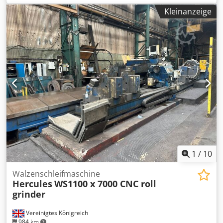
Planscheibendurchmesser 6500 mm Spitzenweite 900 mm
Kleinanzeige
Spannfutter Elektrischer Reitstock Späneförderer
1
/
10
Walzenschleifmaschine
Hercules
WS1100 x 7000 CNC roll
grinder
Vereinigtes Königreich
984 km