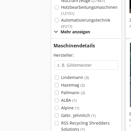
Nutzfahrzeuge
(27’847)
Holzbearbeitungsmaschinen
(12’151)
Automatisierungstechnik
(9’217)
Mehr anzeigen
Maschinendetails
Hersteller:
Lindemann
(3)
Hazemag
(2)
Pallmann
(2)
ALBA
(1)
Alpine
(1)
Gebr. Jehmlich
(1)
RSS Recycling Shredders
Solutions
(1)