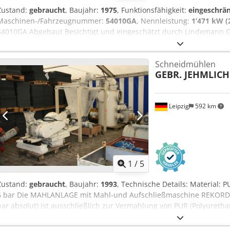
Zustand:
gebraucht
, Baujahr:
1975
, Funktionsfähigkeit:
eingeschrän
Maschinen-/Fahrzeugnummer:
54010GA
, Nennleistung:
1’471 kW (
54010GA Abgebaut Besichtigt und eingeschätzt durch Lindemann Ge
Schredderanlage ein gutes Geschäft für einen neuen Besitzer. Che
wartete die Anlage 45 Jahre lang sehr gut. Auf Anfrage ist auch ein 
Schneidmühlen
Jedes Ersatzteil ist doppelt vorhanden. Sogar eine 2. Hammermühle
GEBR. JEHMLICH
Transport und Aufbau kann geholfen, oder die komplette Anlage a
Leipzig
592 km
1
/
5
Zustand:
gebraucht
, Baujahr:
1993
, Technische Details: Material:
6 bar Die MAHLANLAGE mit Mahl-und Aufschließmaschine REKORD B
bar absolut) ist ausschließlich zur Vermahlung von PUR (Polyuret
Verabeitungsmaterials: - vorzerkleinertes PUR-Schaumstücke max.
zu mahlen ist - Durchsatzmenge=ca. 130kg/h Antriebe: - 5 Antriebe 