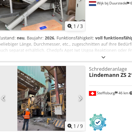
Wijk bij Duurstede
6
1
/
3
Zustand:
neu
, Baujahr:
2026
, Funktionsfähigkeit:
voll funktionsfähi
beliebiger Länge, Durchmesser, etc., zugeschnitten auf Ihre Bedür
auch separat erhältlich. Chedpfx Aget Iwt Usgoa Reaktionen oder Fr
vollständigen Namen, Firmennamen und Ihre Telefonnummer an.
Schredderanlage
Lindemann
ZS 2
Steffisburg
46 km
1
/
9