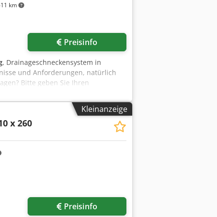
11 km
Preisinfo
g
, Drainageschneckensystem in
fnisse und Anforderungen, natürlich
agen? Bitte geben Sie Ihren
Kleinanzeige
10 x 260
Preisinfo