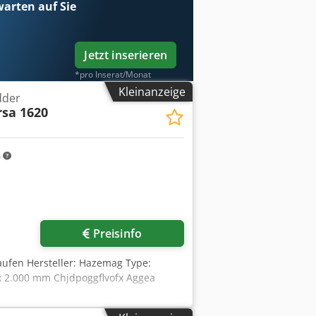
arten auf Sie
Jetzt inserieren
*pro Inserat/Monat
Kleinanzeige
dder
sa 1620
m
Preisinfo
aufen Hersteller: Hazemag Type:
 x 2.000 mm Chjdpoggflvofx Aggea