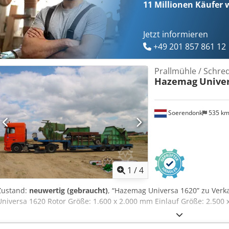
11 Millionen
Käufer w
Jetzt informieren
+49 201 857 861 12
Prallmühle / Schre
Hazemag
Univer
Soerendonk
535 k
1
/
4
Zustand:
neuwertig (gebraucht)
, “Hazemag Universa 1620” zu Verk
Universa 1620 Rotor Größe: 1.600 x 2.000 mm Einlauf Größe: 2.500