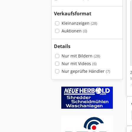
Verkaufsformat
Kleinanzeigen
(28)
Auktionen
(0)
Details
Nur mit Bildern
(28)
Nur mit Videos
(6)
Nur geprüfte Händler
(7)
e
Pallmann
Hazemag
Recycling Schotter