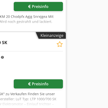
Preisinfo
 SKM 20 Chodpfx Agjg Snrxjgea Mit
Wird noch gestrahlt und lackiert.
Kleinanzeige
0 SK
m
Preisinfo
 SK” zu Verkaufen Finden Sie unser
rsteller: LuT Typ: LTP 1000/700 SK
Elektromotor – Einlauf trichter –