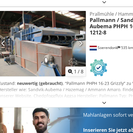
Hydraulikpumpe mit Steuerung – 500 kg Service-Kran Ersatzteile au
lackiert werden.
Prallmühle / Hamme
Pallmann / Sand
Aubema
PHPH 16
1212-8
Soerendonk
535 k
1
/
8
Zustand:
neuwertig (gebraucht)
, “Pallmann PHPH 16-23 Grizzly” z
Hersteller wie: Sandvik-Aubema / Hazemag / Ammann Amaro. Finden
unserer Website. Chedpfoggflyjx Aggsa Hersteller: Pallmann Typ: P
1.600mm Rotor Breite: 2.300mm Mit Antrieb Mit Rahmen und Förde
Mahlanlagen sofort v
Inserieren Sie jetzt 