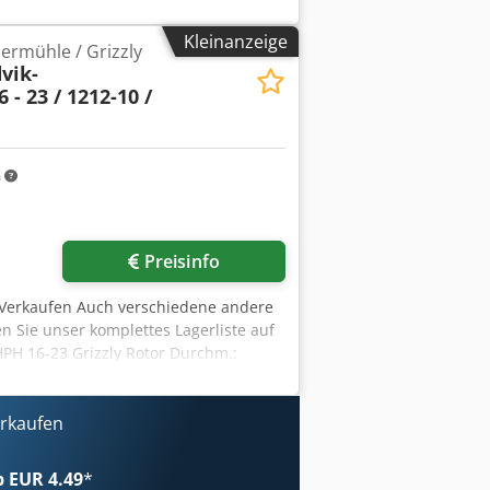
f Lager! Brecher kann gestrahlt und
Kleinanzeige
rmühle / Grizzly
vik-
 - 23 / 1212-10 /
m
Preisinfo
u Verkaufen Auch verschiedene andere
 Sie unser komplettes Lagerliste auf
HPH 16-23 Grizzly Rotor Durchm.:
rrinnen.
erkaufen
ab EUR 4.49
*