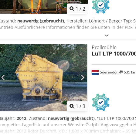
1
/
2
Zustand:
neuwertig (gebraucht)
, Hersteller: Löhnert / Berger Typ:
Antrieb Ausführlichere Informationen finden Sie unten in der PDF. 
Prallmühle
LuT
LTP 1000/70
Soerendonk
535 k
1
/
3
Baujahr:
2012
, Zustand:
neuwertig (gebraucht)
, “LuT LTP 1000/700
komplettes Lagerliste auf unserer Website Csdpfx Aoglvxweggeha He
Baujahr: 2012 Rotor Durchm. x B.: 1.000 x 700mm Enthalten: – 55 kW 