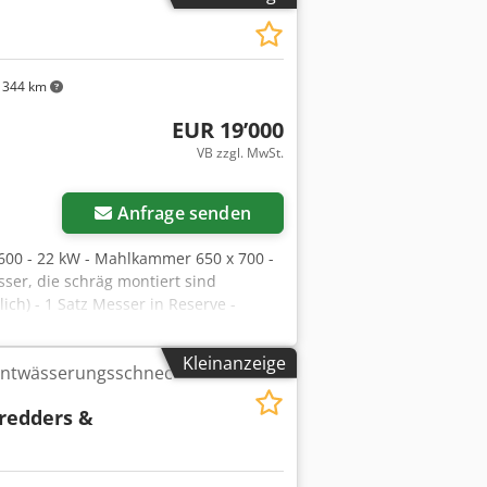
stoffrecycling,
e für Kunststoffe, Industriemaschine,
344 km
EUR 19’000
VB zzgl. MwSt.
Anfrage senden
600 - 22 kW - Mahlkammer 650 x 700 -
ser, die schräg montiert sind
ich) - 1 Satz Messer in Reserve -
r und Zyklonauslass und einem
ine Zerbrechlichkeit, ...
Kleinanzeige
Entwässerungsschnec
 Kupferkabel, Spülungen, Gips, BA13,
. Möglichkeit der Vorzerkleinerung auf
hredders &
 Vernichtung. Auch zu verkaufen. Preis