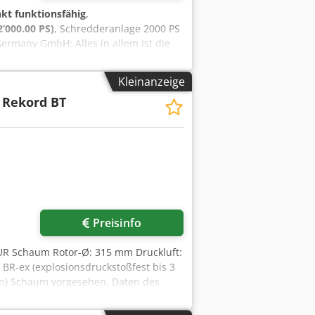
kt funktionsfähig
,
2’000.00 PS)
, Schredderanlage 2000 PS
rmany GmbH: Alles in allem ist die
dsy Hpn Dspfx Aggoa Der Vorbesitzer
sehr grosses Ersatzteilpaket verfügbar.
Kleinanzeige
 ist auf Anfrage zu kaufen. Beim
Rekord BT
ufgebaut werden.
Preisinfo
 PUR Schaum Rotor-Ø: 315 mm Druckluft:
R-ex (explosionsdruckstoßfest bis 3
han) Schaum vorgesehen. Daten des
 20mm - Feuchte so, dass Mahlgut noch
(alle Getriebemotor) für