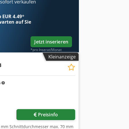
ofort verkaufen
ab EUR 4.49
*
arten auf Sie
Jetzt inserieren
*pro Inserat/Monat
Kleinanzeige
B
m
Preisinfo
32 mm Schnittdurchmesser max. 70 mm