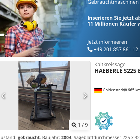
Gebrauchtmaschinen s
Inserieren Sie jetzt 
11 Millionen
Käufer w
Jetzt informieren
+49 201 857 861 12
Kaltkreissäge
HAEBERLE
S225 
Goldenstedt
665 k
1
/
9
Zustand:
gebraucht
, Baujahr:
2004
, Sägeblattdurchmesser 225 x 