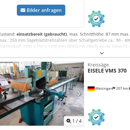
Bilder anfragen
Zustand:
einsatzbereit (gebraucht)
, max. Schnitthöhe: 87 mm max.
max.: 250 mm Sägeblattdrehzahlen über Schaltgetriebe ca.: 90 - 4
Platzbedarf: 1050 x 750 x 1100 mm Dkedjznh Hfjpfx Ap Ior Gewicht c
Kreissäge
EISELE
VMS 370
Metzingen
207 km
1
/
4