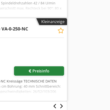
 Spindeldrehzahlen 42 / 84 U/min
rschnitt max. Rechteck bei 90°: 80 x
tungsquerschnitt max. Rechteck bei
sser: 32 mm inkl Schmiersystem
Kleinanzeige
e
VA-0-250-NC
Preisinfo
50-NC Kreissäge TECHNISCHE DATEN
25 cm Bohrung: 40 mm Schnittbereich:
geschwindigkeiten: 26/52/103/206
-40 mm/sek NC-Achse: Ja Abmessungen:
t und Aktualität der Angaben