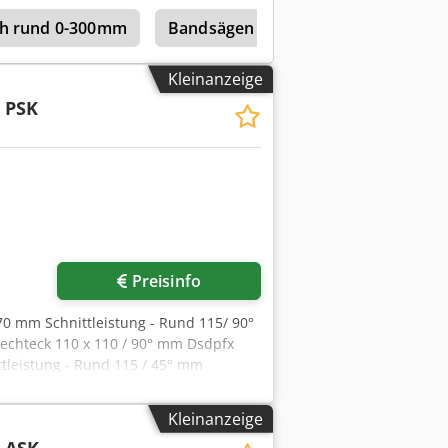
ich rund 0-300mm
Bandsägen horizontal – vollautomat
Kleinanzeige
 PSK
Preisinfo
70 mm Schnittleistung - Rund 115/ 90°
 Rechteck 110 x 110 / 90° mm Dsdpfx
ttleistung - Rund 115 / 45° mm
 22 / 44 U/min Stromspannung 400 V /
/Breite/Höhe) 980 x 790 x 780 mm
Kleinanzeige
pneumatischer
 ASK