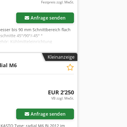
Festpreis zzgl. MwSt.
Anfrage senden
sser bis 90 mm Schnittbereich flach
chnitte 45°/90°/-45° °
hör: Kühlmitteleinrichtung
Kleinanzeige
ial M6
EUR 2’250
VB zzgl. MwSt.
Anfrage senden
 KASTO Type: radial M6 Bj.2012 im