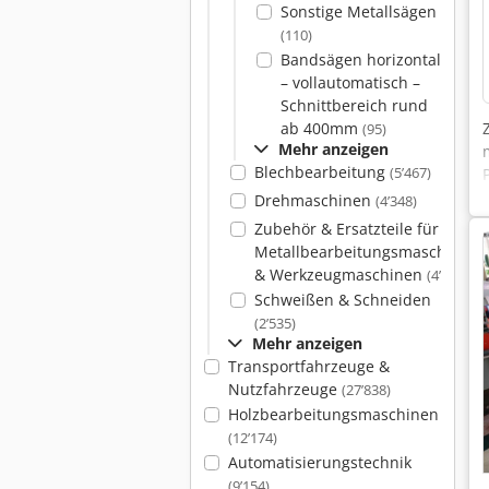
Sonstige Metallsägen
(110)
Bandsägen horizontal
– vollautomatisch –
Schnittbereich rund
ab 400mm
(95)
Mehr anzeigen
Blechbearbeitung
(5’467)
Drehmaschinen
(4’348)
Zubehör & Ersatzteile für
Metallbearbeitungsmaschinen
& Werkzeugmaschinen
(4’086)
Schweißen & Schneiden
(2’535)
Mehr anzeigen
Transportfahrzeuge &
Nutzfahrzeuge
(27’838)
Holzbearbeitungsmaschinen
(12’174)
Automatisierungstechnik
(9’154)