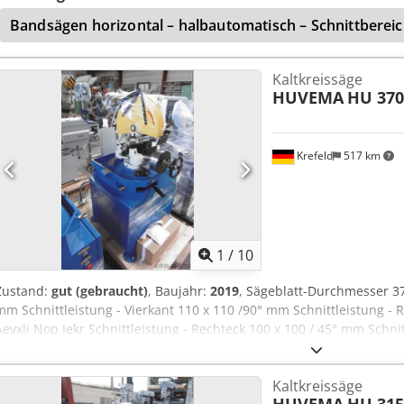
Bandsägen horizontal – halbautomatisch – Schnittbere
Kaltkreissäge
HUVEMA
HU 370
Krefeld
517 km
1
/
10
Zustand:
gut (gebraucht)
, Baujahr:
2019
, Sägeblatt-Durchmesser 3
mm Schnittleistung - Vierkant 110 x 110 /90° mm Schnittleistung -
Aevxli Nop Iekr Schnittleistung - Rechteck 100 x 100 / 45° mm Schni
Schnittleistung - Vierkant 100 x 100 /45° mm Sägeblatt-Drehzahlen
50 Hz Motorleistung 3 kW Maschinengewicht ca. 0,27 t Maße (Länge
Kaltkreissäge
neue, ungebrauchte Säge, Säge mit Untergestell, 2-Stufenmotor, 
HUVEMA
HU 315