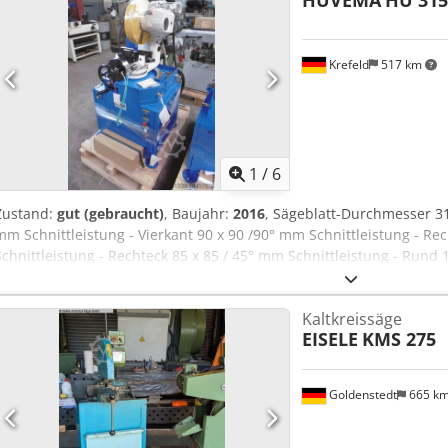
Schnellspannschraubstock, Materialanschlag, Kühlmitteleinrichtun
45° rechts,
Krefeld
517 km
1
/
6
Zustand:
gut (gebraucht)
, Baujahr:
2016
, Sägeblatt-Durchmesser 3
mm Schnittleistung - Vierkant 90 x 90 /90° mm Schnittleistung - Re
Schnittleistung - Rechteck 85 x 85 / 45° mm Schnittleistung - Rund 
85 x 110 /45° mm Sägeblatt-Drehzahlen 25 / 50 U/min Stromspannu
Maschinengewicht ca. 0,24 t Dkodpfx Ajvxlkasp Ijr Maße (Länge/Bre
Kaltkreissäge
ungbrauchte Ausstellungsmaschine, Säge ist mit Untergestell, 2-S
EISELE
KMS 275
Schnellspannschraubstock, Materialanschlag, Kühlmitteleinrichtun
45° rechts,
Goldenstedt
665 k