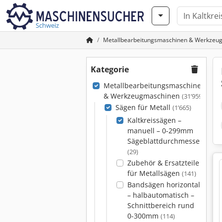
Schweiz
Metallbearbeitungsmaschinen & Werkzeu
Kategorie
Metallbearbeitungsmaschinen
& Werkzeugmaschinen
(31’959)
Sägen für Metall
(1’665)
Kaltkreissägen –
manuell – 0-299mm
Sägeblattdurchmesser
(29)
Zubehör & Ersatzteile
für Metallsägen
(141)
Bandsägen horizontal
– halbautomatisch –
Schnittbereich rund
0-300mm
(114)