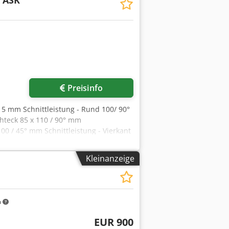
g, Gehrungsmöglichkeit 45° links und
Preisinfo
15 mm Schnittleistung - Rund 100/ 90°
chteck 85 x 110 / 90° mm
100 / 45° mm Schnittleistung - Vierkant
ng 400 V / 50 Hz Motorleistung 1 kW
ite/Höhe) 980 x 790 x 780 mm
Kleinanzeige
tufenmotor, pneumatischer
g, Gehrungsmöglichkeit 45° links und
m
EUR 900