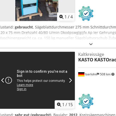
1
/
4
Zustand:
gebraucht
, Sägeblattdurchmesser 275 mm Schnittdurchme
120 x 75 mm Drehzahl 40/80 U/min Dkodpswglgijfx Ap Ier Gehrungss
Maschinengewicht ca. ca. 150 kg manueller Sägeblattvorschub Zube
Untergestell mit 2 Schubladen
Kaltkreissäge
KASTO
KASTOrad
Iserlohn
508 km
1
/
15
Zustand:
sehr gut (gebraucht)
, Baujahr:
2012
, Kreissägemaschinen