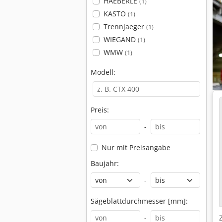
HAEBERLE
(1)
KASTO
(1)
Trennjaeger
(1)
WIEGAND
(1)
WMW
(1)
Modell:
Preis:
-
Nur mit Preisangabe
Baujahr:
-
Sägeblattdurchmesser [mm]:
-