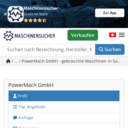
Maschinensucher
Zur App
Gratis im Store
Verkaufen
Suchen
/ ... / PowerMach GmbH - gebrauchte Maschinen in Sankt V
PowerMach GmbH
Profil
Top-Angebote
Anfrage