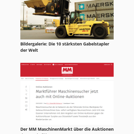
Meh 5 2 1 8 B
Nc Rundtisch
Tak 18
Tg 0701
Bildergalerie: Die 10 stärksten Gabelstapler
der Welt
Tielburger Tk 18
Tisch Drehmaschine
Tischkreissäge Mit Schiebetisch
Tur 560
Der MM MaschinenMarkt über die Auktionen