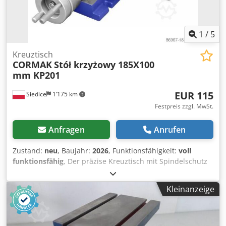
1
/
5
Kreuztisch
CORMAK
Stół krzyżowy 185X100
mm KP201
EUR 115
Siedlce
1’175 km
Festpreis zzgl. MwSt.
Anfragen
Anrufen
Zustand:
neu
, Baujahr:
2026
, Funktionsfähigkeit:
voll
funktionsfähig
, Der präzise Kreuztisch mit Spindelschutz
und Schwalbenschwanzführungen verbessert die
Steifigkeit des Tisches erheblich und ermöglicht die
Kleinanzeige
Eliminierung von Spiel in den Vorschüben. Beschreibung
des Kreuztisches: * Der Kreuztisch ist robust aus
hochwertigen Materialien gefertigt. * Er unterstützt ideal
Arbeiten an Bohrmaschinen, Fräsmaschinen usw.,