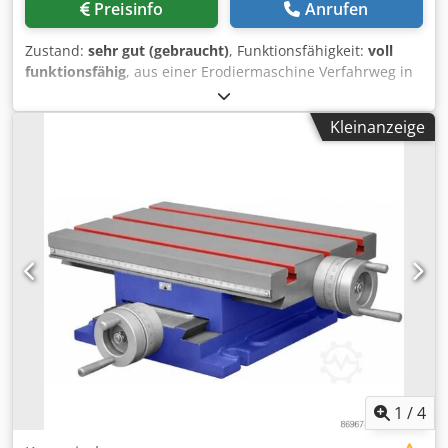
Preisinfo
Anrufen
Zustand:
sehr gut (gebraucht)
, Funktionsfähigkeit:
voll
funktionsfähig
, aus einer Erodiermaschine Verfahrweg in
X : 220 mm Verfahrweg in Y : 160 mm Mitutoyo 2-Achs-
Digitalanzeige mit Anzeigegenauigkeit von 1/1000 mm .
Kleinanzeige
Unterbau ohne Bewertung Dkodpfx Aoznh E Iekber .
1
/
4