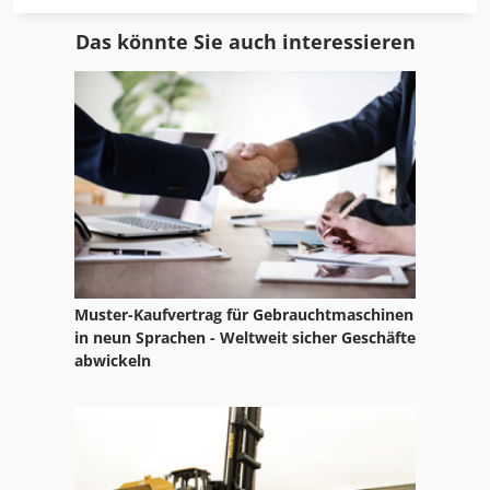
Idx 23
Das könnte Sie auch interessieren
International 1700
International 2674
International 433
International 560
Ka 77
Kgs 1670
Muster-Kaufvertrag für Gebrauchtmaschinen
Krautkramer Usk 7
in neun Sprachen - Weltweit sicher Geschäfte
abwickeln
Ks 205
Leit Und Zugspindeldrehmaschine
Ls 703