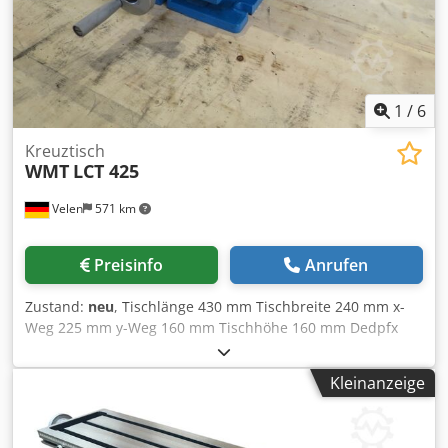
1
/
6
Kreuztisch
WMT
LCT 425
Velen
571 km
Preisinfo
Anrufen
Zustand:
neu
, Tischlänge 430 mm Tischbreite 240 mm x-
Weg 225 mm y-Weg 160 mm Tischhöhe 160 mm Dedpfx
Ajupw T Rskbokr T-Nuten 12 mm Gewicht 45 kg
Abmessungen L x B x H 0,6 x 0,45 x 0,2 mm Kreuztisch mit
Kleinanzeige
Drehteller