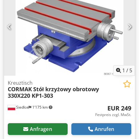
gefertigt. Unterstützt perfekt die Arbeit an Bohrmaschinen,
Fräsmaschinen usw., wodurch wir beim Bohren oder
Bohren eine präzise Positionierung erhalten. Die
Schraubenabdeckung verhindert, dass Späne in den
Vorschubmechanismus gelangen. Ein weiterer Vorteil des
Tisches ist die Streifenskala, die eine ständige Sicht auf die
Position des Tisches in der X- und Y-Achse ermöglicht
Nonius 2,5 mm/0,02 mm Dkodpfovu Tp Aox Akbsr
1
/
5
Kreuztisch
CORMAK
Stół krzyżowy obrotowy
330X220 KP1-303
EUR 249
Siedlce
1’175 km
Festpreis zzgl. MwSt.
Anfragen
Anrufen