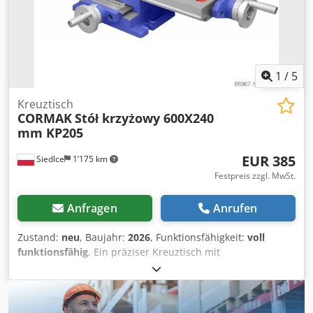
ständige Sicht auf die Position des Tisches in der X- und Y-
Achse ermöglicht Nonius 4 mm/0,02 mm
1
/
5
Kreuztisch
CORMAK
Stół krzyżowy 600X240
mm KP205
EUR 385
Siedlce
1’175 km
Festpreis zzgl. MwSt.
Anfragen
Anrufen
Zustand:
neu
, Baujahr:
2026
, Funktionsfähigkeit:
voll
funktionsfähig
, Ein präziser Kreuztisch mit
Schraubenabdeckung und Gleitführungen im
„Schwalbenschwanz“-Verfahren verbessern die Steifigkeit
des Tisches deutlich und ermöglichen die Eliminierung
von Vorschubspielen. Beschreibung des Kreuztisches Der