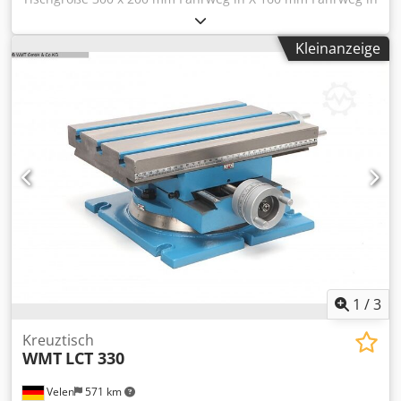
Y 240 mm Bauhöhe 141 mm - Spindelsteigung 4 mm (4 mm
Weg pro Handradumdrehung) - drehbar um 340° Dsdpfsxf
Kleinanzeige
Uxiex Akbekr - Schwalbenschwanzführung - 2x T-Nuten in
der Aufspannfläche 14 mm Gewicht 38 kg guter Zustand
1
/
3
Kreuztisch
WMT
LCT 330
Velen
571 km