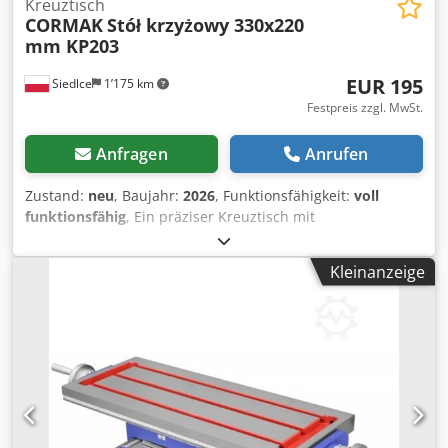
Kreuztisch
CORMAK
Stół krzyżowy 330x220
mm KP203
EUR 195
Siedlce
1’175 km
Festpreis zzgl. MwSt.
Anfragen
Anrufen
Zustand:
neu
, Baujahr:
2026
, Funktionsfähigkeit:
voll
funktionsfähig
, Ein präziser Kreuztisch mit
Schraubenabdeckung und Gleitführungen im
„Schwalbenschwanz“-Verfahren verbessern die Steifigkeit
Kleinanzeige
des Tisches deutlich und ermöglichen die Eliminierung
von Vorschubspielen. Beschreibung des Kreuztisches Der
Kreuztisch ist solide aus hochwertigen Materialien
gefertigt. Unterstützt perfekt die Arbeit an Bohrmaschinen,
Fräsmaschinen usw., wodurch wir beim Bohren oder
Bohren eine präzise Positionierung erhalten. Dkodpfx Aovu
Uwuekber Die Schraubenabdeckung verhindert, dass
Späne in den Vorschubmechanismus gelangen. Ein
weiterer Vorteil des Tisches ist die Streifenskala, die eine