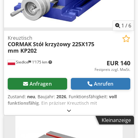
1
/
6
Kreuztisch
CORMAK
Stół krzyżowy 225X175
mm KP202
EUR 140
Siedlce
1’175 km
Festpreis zzgl. MwSt.
Anfragen
Anrufen
Zustand:
neu
, Baujahr:
2026
, Funktionsfähigkeit:
voll
funktionsfähig
, Ein präziser Kreuztisch mit
Schraubenabdeckung und Gleitführungen im
„Schwalbenschwanz“-Verfahren verbessern die Steifigkeit
Kleinanzeige
des Tisches deutlich und ermöglichen die Eliminierung
von Vorschubspielen. Beschreibung des Kreuztisches Der
Kreuztisch ist solide aus hochwertigen Materialien