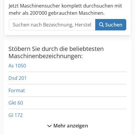
Dsdpjvu Tnxefx Akbokr Gesamtabmessungen [mm] 772 x
Jetzt Maschinensucher komplett durchsuchen mit
440 x 180 Gewicht [kg] 28
mehr als 200’000 gebrauchten Maschinen.
Suchen
Stöbern Sie durch die beliebtesten
Maschinenbezeichnungen:
As 1050
Dsd 201
Format
Gkt 60
Gl 172
Mehr anzeigen
Hsc 20 Linear