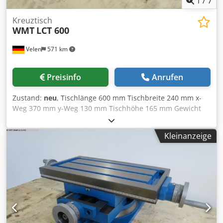
1
/
7
Kreuztisch
WMT
LCT 600
Velen
571 km
Preisinfo
Anrufen
Zustand:
neu
, Tischlänge 600 mm Tischbreite 240 mm x-
Weg 370 mm y-Weg 130 mm Tischhöhe 165 mm Gewicht
60 kg Abmessungen L x B x H 0,8 x 0,45 x 0,2 mm
Dsdpfxsfgvzuj Akbokr Kreuztisch mit Drehteller
Kleinanzeige