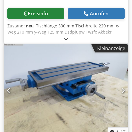
Preisinfo
Anrufen
Zustand:
neu
, Tischlänge 330 mm Tischbreite 220 mm x-
Weg 210 mm y-Weg 125 mm Dsdpjupw Twsfx Akbekr
Tischhöhe 150 mm T-Nuten 12 mm Gewicht 33 kg
Abmessungen L x B x H 0,41 x 0,35 x 0,22 mm Kreuztisch
Kleinanzeige
mit Drehteller