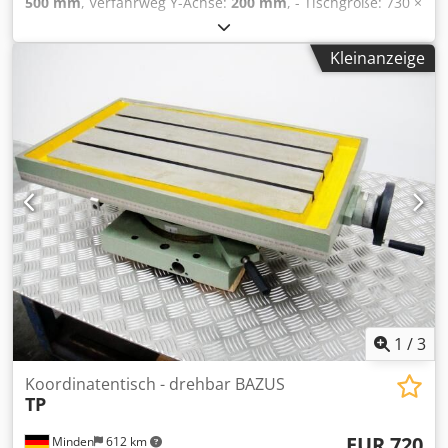
500 mm
, Verfahrweg Y-Achse:
200 mm
, - Tischgröße: 730 ×
210 mm Dsdoyqwnrepfx Akbokr - Verfahrweg (X/Y): 500 ×
200 mm
Kleinanzeige
1
/
3
Koordinatentisch - drehbar BAZUS
TP
EUR 720
Minden
612 km