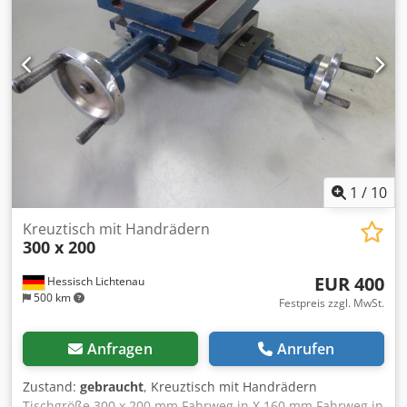
wodurch eine präzise Positionierung beim Aufbohren oder
Bohren erreicht wird. * Der Spindelschutz verhindert, dass
Späne in den Arbeitsmechanismus des Vorschubs
gelangen. Djdpfx Akovu Tqyebjkr * Ein zusätzlicher Vorteil
des Tisches ist die Skala, die einen einfachen Überblick
über die Position des Tisches in der X- und Y-Achse
ermöglicht. * Nonius: 2,0 mm/0,01 mm
1
/
10
Kreuztisch mit Handrädern
300 x 200
EUR 400
Hessisch Lichtenau
500 km
Festpreis zzgl. MwSt.
Anfragen
Anrufen
Zustand:
gebraucht
, Kreuztisch mit Handrädern
Tischgröße 300 x 200 mm Fahrweg in X 160 mm Fahrweg in