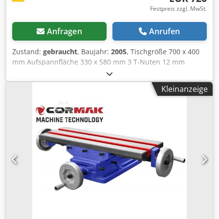
Festpreis zzgl. MwSt.
Anfragen
Anrufen
Zustand:
gebraucht
, Baujahr:
2005
, Tischgröße 700 x 400
mm Aufspannfläche 330 x 580 mm 3 T-Nuten 12 mm
Dkjdpfx Akecw Tqksbor Verfahrweg ca. 400 mm Skalierung
0,05 mm 1 Spindelumdrehung = 4 mm schwenkbar 360°
Kleinanzeige
mit Arretierung Bauhöhe 195 mm max. Tischbelastung ca.
100 kg max. Arbeitsdruck ca. 500 kg Platzbedarf L - 850 x B
- 400 x H - 195 mm Gewicht ca. 172 kg original verpackt -
Baujahr geschätzt *- Neu - unbenutzt -* *- 1 Stück am
Lager - *