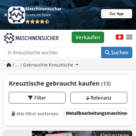
Maschinensucher
Zur App
Gratis im Store
Verkaufen
Suchen
/ ... / Gebrauchte Kreuztische
Kreuztische gebraucht kaufen
(13)
Filter
Relevanz
Metallbearbeitungsmaschinen 
Alle Filter entfernen
Kleinanzeige