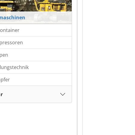
maschinen
ontainer
pressoren
pen
lungstechnik
pfer
r