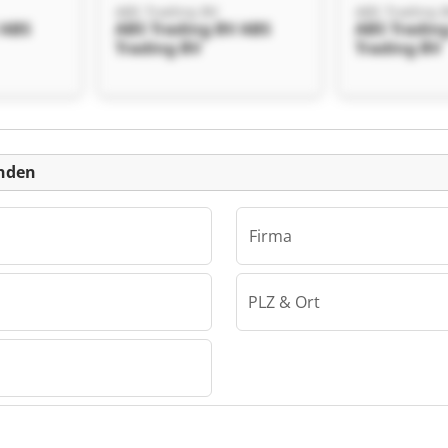
ABS Trading BV
ABS Trading 
 ABS
ABS Trading BV ABS
ABS Tradin
Trading BV
Trading BV
einanzeige
enden
Firma
PLZ & Ort
 ABS