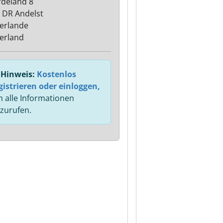
deland 8
 DR Andelst
erlande
erland
Hinweis:
Kostenlos
gistrieren oder einloggen,
 alle Informationen
zurufen.