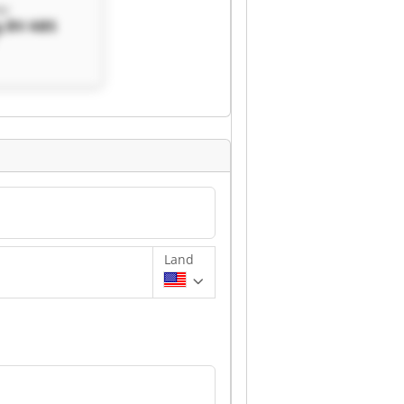
BV
g BV ABS
Land