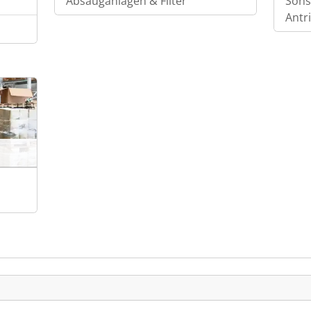
Absauganlagen & Filter
Sons
Antr