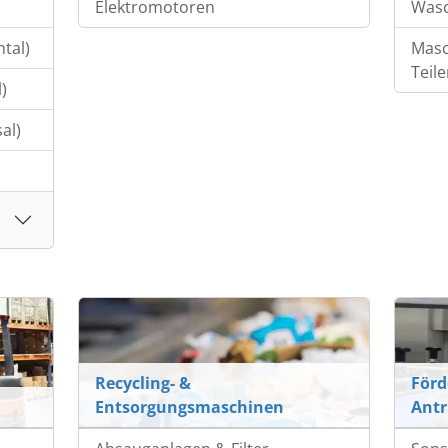
Elektromotoren
Wasc
tal)
Masc
Teil
)
al)
Recycling- &
Förd
Entsorgungsmaschinen
Antr