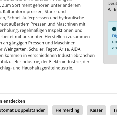
Deut
. Zum Sortiment gehören unter anderem
Bad
n, Kaltumformpressen, Stanz- und
, Schnellläuferpressen und hydraulische
reut außerdem Pressen und Maschinen mit
erholung, regelmäßigen Inspektionen und
re
arbeitet mit bekannten Herstellern zusammen
um
n an gängigen Pressen und Maschinen
ab
 Weingarten, Schuler, Fagor, Arisa, AIDA,
gen kommen in verschiedenen Industriebranchen
ilzulieferindustrie, der Elektroindustrie, der
schlag- und Haushaltsgeräteindustrie.
n entdecken
utomat Doppelständer
Helmerding
Kaiser
T