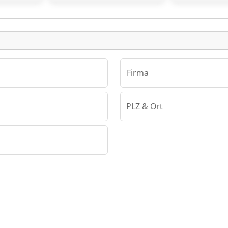
einanzeige
Firma
PLZ & Ort
 GmbH