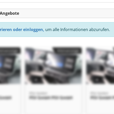
-Angebote
rieren oder einloggen,
um alle Informationen abzurufen.
einanzeige
Kleinanzeige
PSV GmbH
PSV GmbH
 GmbH
PSV GmbH PSV GmbH
PSV GmbH 