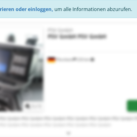
rieren oder einloggen,
um alle Informationen abzurufen.
PSV GmbH
PSV GmbH
PSV GmbH
Pforzheim
233 km
Mehr Bilder anfragen
1
/
1
PSV GmbH PSV GmbH PSV GmbH PSV GmbH PSV GmbH PSV GmbH 
PSV GmbH PSV GmbH PSV GmbH PSV GmbH PSV GmbH