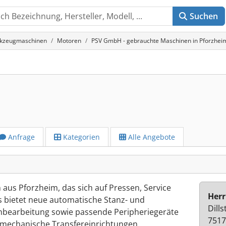
Suchen
rkzeugmaschinen
Motoren
PSV GmbH - gebrauchte Maschinen in Pforzhei
Anfrage
Kategorien
Alle Angebote
us Pforzheim, das sich auf Pressen, Service
Herr
 Es bietet neue automatische Stanz- und
Dills
bearbeitung sowie passende Peripheriegeräte
7517
 mechanische Transfereinrichtungen,