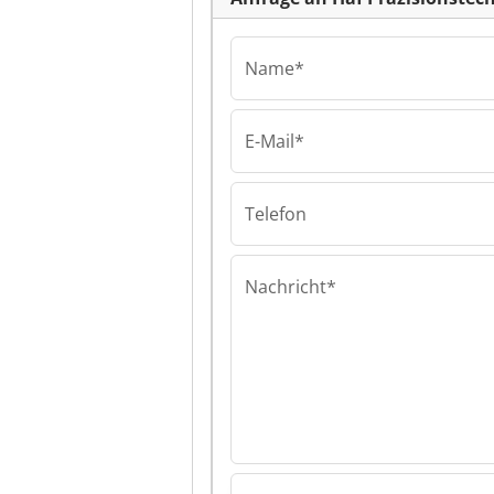
Name*
E-Mail*
Haf Präzisionstech
Haf Präzisions
Haf Präzisions
Telefon
Nachricht*