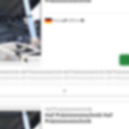
Präzisionstechnik
Aitrang
208 km
Mehr Bilder anfragen
1
/
1
onstechnik Haf Präzisionstechnik Haf Präzisionstechnik Haf Präzisi
onstechnik Haf Präzisionstechnik Haf Präzisionstechnik Haf Präzisi
onstechnik Haf Präzisionstechnik Haf Präzisionstechnik Haf Präzisi
onstechnik
Haf Präzisionstechnik
Haf Präzisionstechnik
Haf
Präzisionstechnik