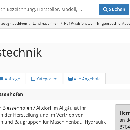
Suchen
rkzeugmaschinen
Landmaschinen
Haf Präzisionstechnik - gebrauchte Mas
stechnik
Anfrage
Kategorien
Alle Angebote
essenhofen
 Biessenhofen / Altdorf im Allgäu ist Ihr
Herr
 der Herstellung und im Vertrieb von
an d
en und Baugruppen für Maschinenbau, Hydraulik,
8764