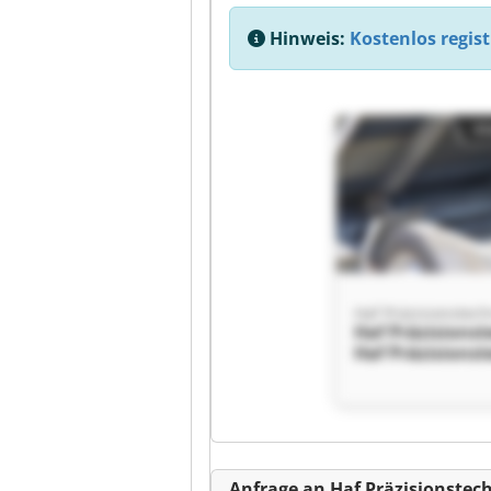
Hinweis:
Kostenlos regist
Kl
Haf Präzisionstech
Haf Präzisions
Haf Präzisions
Kl
Anfrage an Haf Präzisionstec