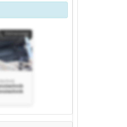
Kleinanzeige
stechnik
onstechnik
onstechnik