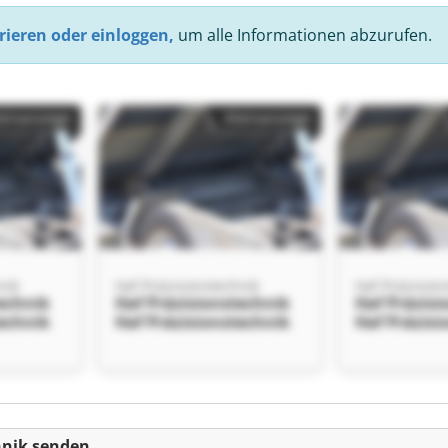
rieren oder einloggen,
um alle Informationen abzurufen.
einanzeige
Kleinanzeige
nik
Haf Präzisionstechnik
Haf Präzision
technik
Haf Präzisionstechnik
Haf Präzisi
technik
Haf Präzisionstechnik
Haf Präzisi
einanzeige
hnik senden