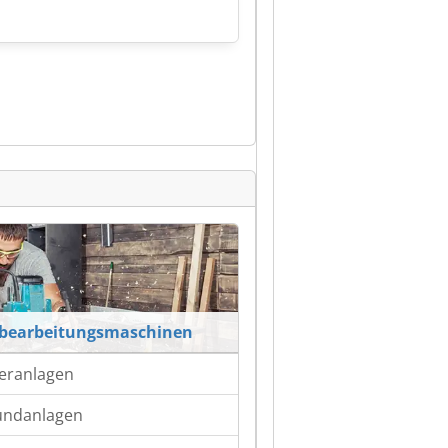
zbearbeitungsmaschinen
eranlagen
undanlagen