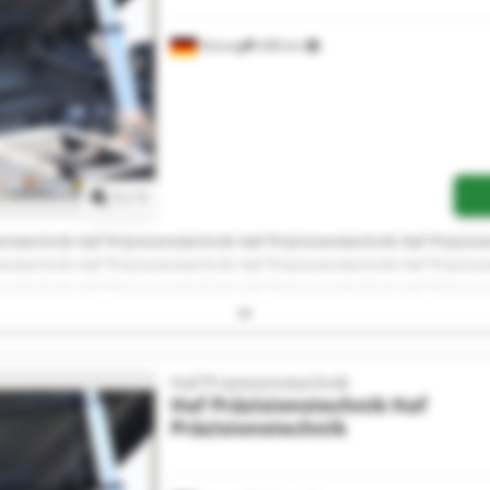
Aitrang
208 km
Mehr Bilder anfragen
1
/
1
onstechnik Haf Präzisionstechnik Haf Präzisionstechnik Haf Präzisi
onstechnik Haf Präzisionstechnik Haf Präzisionstechnik Haf Präzisi
onstechnik Haf Präzisionstechnik Haf Präzisionstechnik Haf Präzisi
onstechnik
Haf Präzisionstechnik
Haf Präzisionstechnik
Haf
Präzisionstechnik