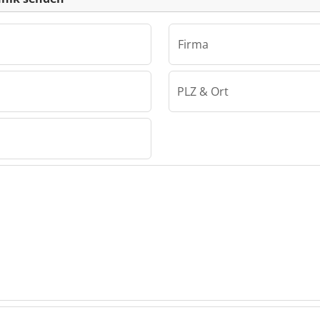
Firma
PLZ & Ort
nik
technik
technik