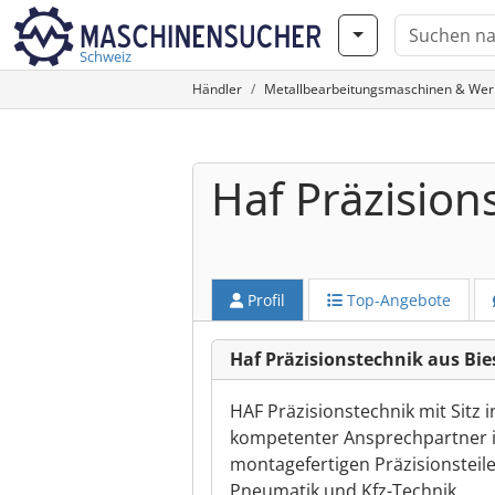
Schweiz
Händler
Metallbearbeitungsmaschinen & We
Haf Präzision
Profil
Top-Angebote
Haf Präzisionstechnik aus Bi
HAF Präzisionstechnik mit Sitz in
kompetenter Ansprechpartner in
montagefertigen Präzisionsteil
Pneumatik und Kfz-Technik.