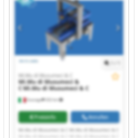
Mi.Mu di Musumeci & C Mi.Mu di Musumeci & C
Mi.Mu di Musumeci & C Mi.Mu di Musumeci & C
Mi.Mu di Musumeci & C Mi.Mu di Musumeci & C
1
/
1
Mi.Mu di Musumeci & C
Mi.Mu di Musumeci &
C
Mi.Mu di Musumeci & C
Gussago
202 km
Preisinfo
Anrufen
Mi.Mu di Musumeci & C Mi.Mu di Musumeci & C
Mi.Mu di Musumeci & C Mi.Mu di Musumeci & C