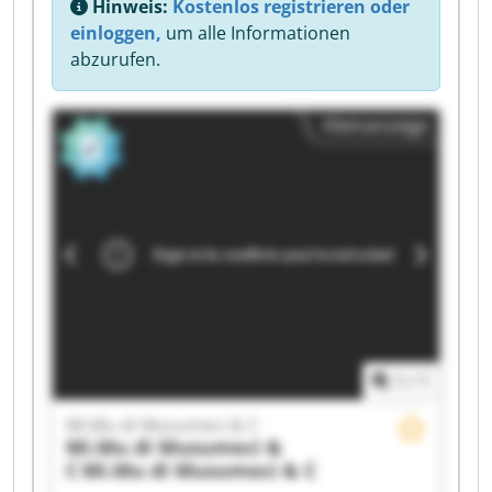
Hinweis:
Kostenlos registrieren oder
einloggen,
um alle Informationen
abzurufen.
Kleinanzeige
1
/
1
Mi.Mu di Musumeci & C
Mi.Mu di Musumeci &
C
Mi.Mu di Musumeci & C