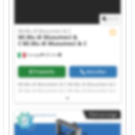
1
/
1
Mi.Mu di Musumeci & C
Mi.Mu di Musumeci &
C
Mi.Mu di Musumeci & C
Gussago
202 km
Preisinfo
Anrufen
Mi.Mu di Musumeci & C Mi.Mu di Musumeci & C
Mi.Mu di Musumeci & C Mi.Mu di Musumeci & C
Mi.Mu di Musumeci & C Mi.Mu di Musumeci & C
Mi.Mu di Musumeci & C Mi.Mu di Musumeci & C
Mi.Mu di Musumeci & C Mi.Mu di Musumeci & C
Kleinanzeige
Mi.Mu di Musumeci & C Mi.Mu di Musumeci & C
Mi.Mu di Musumeci & C Mi.Mu di Musumeci & C
Mi.Mu di Musumeci & C Mi.Mu di Musumeci & C
Mi.Mu di Musumeci & C Mi.Mu di Musumeci & C