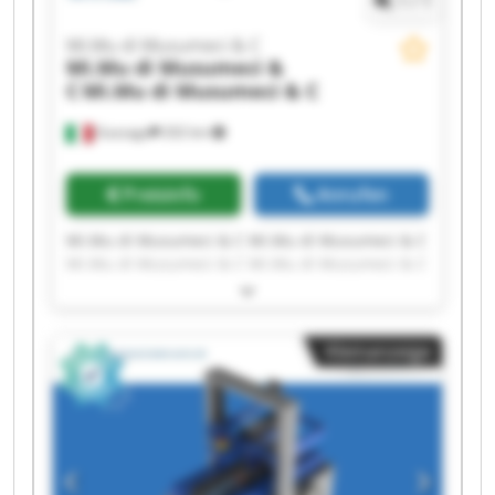
1
/
1
Mi.Mu di Musumeci & C
Mi.Mu di Musumeci &
C
Mi.Mu di Musumeci & C
Gussago
202 km
Preisinfo
Anrufen
Mi.Mu di Musumeci & C Mi.Mu di Musumeci & C
Mi.Mu di Musumeci & C Mi.Mu di Musumeci & C
Mi.Mu di Musumeci & C Mi.Mu di Musumeci & C
Mi.Mu di Musumeci & C Mi.Mu di Musumeci & C
Mi.Mu di Musumeci & C Mi.Mu di Musumeci & C
Kleinanzeige
Mi.Mu di Musumeci & C Mi.Mu di Musumeci & C
Mi.Mu di Musumeci & C Mi.Mu di Musumeci & C
Mi.Mu di Musumeci & C Mi.Mu di Musumeci & C
Mi.Mu di Musumeci & C Mi.Mu di Musumeci & C
Mi.Mu di Musumeci & C Mi.Mu di Musumeci & C