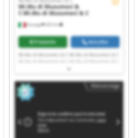
Mi.Mu di Musumeci & C
Mi.Mu di Musumeci &
C
Mi.Mu di Musumeci & C
Gussago
202 km
Preisinfo
Anrufen
Mi.Mu di Musumeci & C Mi.Mu di Musumeci & C
Mi.Mu di Musumeci & C Mi.Mu di Musumeci & C
Mi.Mu di Musumeci & C Mi.Mu di Musumeci & C
Mi.Mu di Musumeci & C Mi.Mu di Musumeci & C
Mi.Mu di Musumeci & C Mi.Mu di Musumeci & C
Kleinanzeige
Mi.Mu di Musumeci & C Mi.Mu di Musumeci & C
Mi.Mu di Musumeci & C Mi.Mu di Musumeci & C
Mi.Mu di Musumeci & C Mi.Mu di Musumeci & C
Mi.Mu di Musumeci & C Mi.Mu di Musumeci & C
Mi.Mu di Musumeci & C Mi.Mu di Musumeci & C