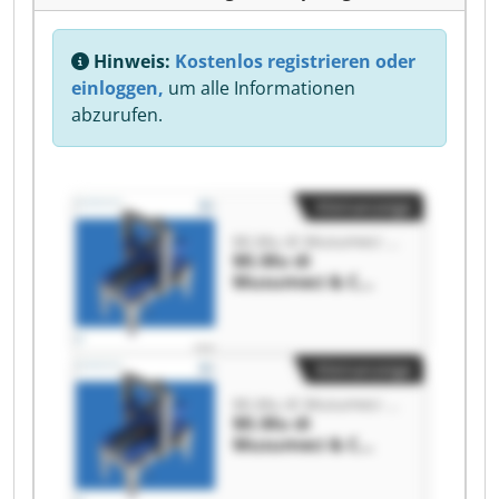
Hinweis:
Kostenlos registrieren oder
einloggen,
um alle Informationen
abzurufen.
Kleinanzeige
Mi.Mu di Musumeci & C
Mi.Mu di
Musumeci & C
Mi.Mu di
Musumeci & C
Kleinanzeige
Mi.Mu di Musumeci & C
Mi.Mu di
Musumeci & C
Mi.Mu di
Musumeci & C